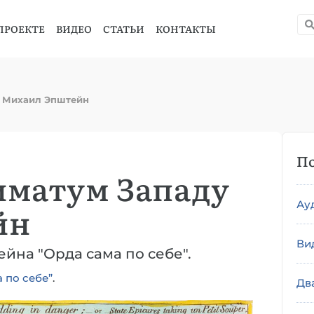
ПРОЕКТЕ
ВИДЕО
СТАТЬИ
КОНТАКТЫ
и Михаил Эпштейн
По
иматум Западу
Ау
йн
Ви
йна "Орда сама по себе".
 по себе”
.
Дв