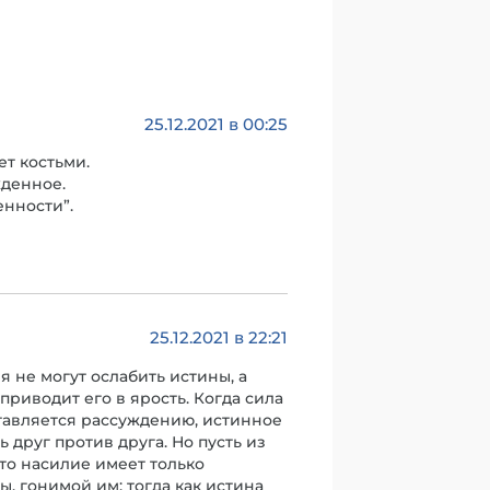
25.12.2021 в 00:25
ет костьми.
жденное.
енности”.
25.12.2021 в 22:21
я не могут ослабить истины, а
риводит его в ярость. Когда сила
тавляется рассуждению, истинное
 друг против друга. Но пусть из
что насилие имеет только
, гонимой им; тогда как истина