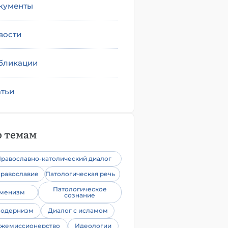
кументы
вости
бликации
атьи
 темам
равославно-католический диалог
равославие
Патологическая речь
Патологическое
уменизм
сознание
одернизм
Диалог с исламом
жемиссионерство
Идеологии