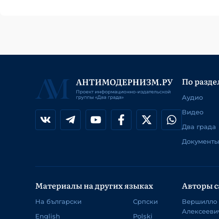
По разде
Аудио
Видео
Два града
Документы
Материалы на других языках
Авторы с
На български
Српски
Вершилло
Алексееви
English
Polski