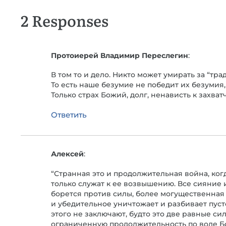
2 Responses
Протоиерей Владимир Переслегин
:
В том то и дело. Никто может умирать за “тр
То есть наше безумие не победит их безумия,
Только страх Божий, долг, ненависть к захва
Ответить
Алексей
:
“Странная это и продолжительная война, когд
только служат к ее возвышению. Все сияние 
борется против силы, более могущественная
и убедительное уничтожает и разбивает пусто
этого не заключают, будто это две равные с
ограниченную продолжительность по воле Бож