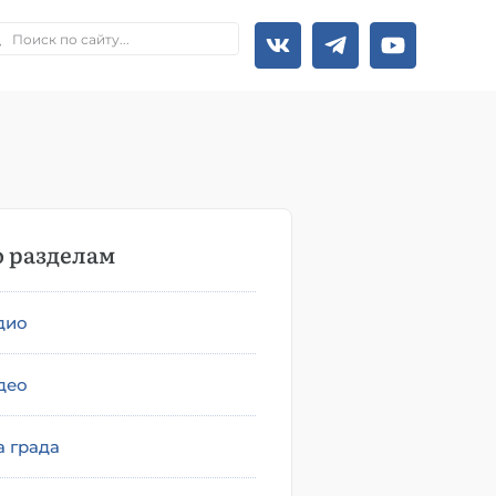
 разделам
дио
део
а града