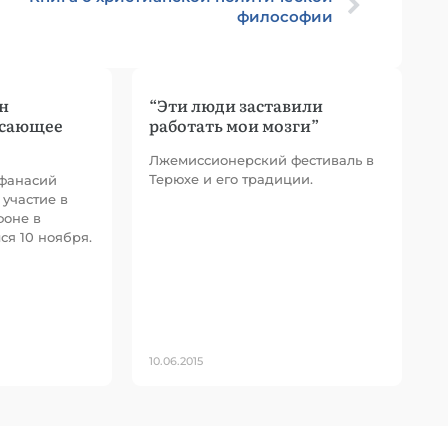
философии
н
“Эти люди заставили
ясающее
работать мои мозги”
Лжемиссионерский фестиваль в
Терюхе и его традиции.
фанасий
участие в
фоне в
ся 10 ноября.
10.06.2015