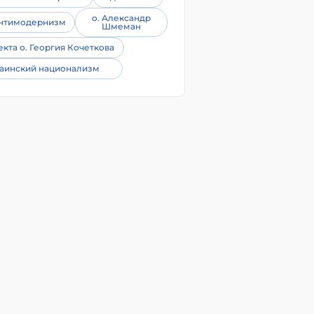
о. Александр
нтимодернизм
Шмеман
екта о. Георгия Кочеткова
аинский национализм