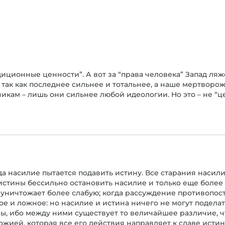
адиционные ценности”. А вот за “права человека” Запад ляж
 так как последнее сильнее и тотальнее, а наше мертворо
тчикам – лишь они сильнее любой идеологии. Но это – не “ц
а насилие пытается подавить истину. Все старания насили
истины бессильно остановить насилие и только еще более п
 уничтожает более слабую; когда рассуждение противопос
е и ложное: но насилие и истина ничего не могут поделать
илы, ибо между ними существует то величайшее различие, 
ией, которая все его действия направляет к славе истины