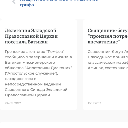
грифа
Делегация Элладской
Священник-бегу
Православной Церкви
“произвел потр
посетила Ватикан
впечатление”
Греческое агентство “Ромфея”
Священник-бегун А
сообщило о завершении визита в
Влаходимос принял 
Ватикан миссионерского
классическом мара
общества “Апостолики Диакония”
Афинах, состоявшем
(“Апостольское служение”),
находящегося в
непосредственном ведении
Священного Синода Элладской
Православной Церкви.
24.09.2012
15.11.2013