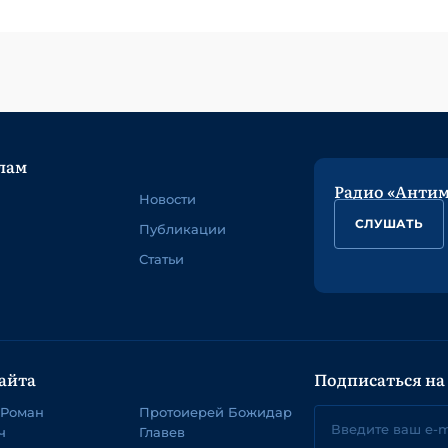
лам
Радио «Анти
Новости
СЛУШАТЬ
Публикации
Статьи
айта
Подписаться на
 Роман
Протоиерей Божидар
ч
Главев