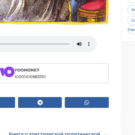
А
С
Укр
YOOMONEY
41001410883310
Книга о христианской политической