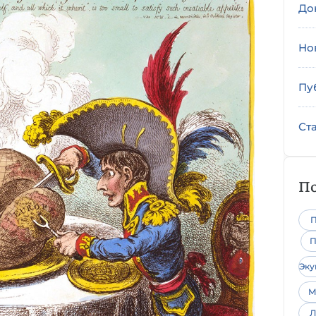
До
Но
Пу
Ст
По
П
П
Эк
М
Л