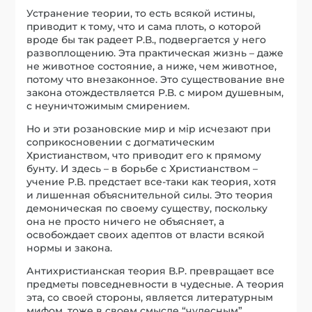
Устранение теории, то есть всякой истины,
приводит к тому, что и сама плоть, о которой
вроде бы так радеет Р.В., подвергается у него
развоплощению. Эта практическая жизнь – даже
не животное состояние, а ниже, чем животное,
потому что внезаконное. Это существование вне
закона отождествляется Р.В. с миром душевным,
с неуничтожимым смирением.
Но и эти розановские мир и мiр исчезают при
соприкосновении с догматическим
Христианством, что приводит его к прямому
бунту. И здесь – в борьбе с Христианством –
учение Р.В. предстает все-таки как теория, хотя
и лишенная объяснительной силы. Это теория
демоническая по своему существу, поскольку
она не просто ничего не объясняет, а
освобождает своих адептов от власти всякой
нормы и закона.
Антихристианская теория В.Р. превращает все
предметы повседневности в чудесные. А теория
эта, со своей стороны, является литературным
мифом, тоже в своем смысле “чудесным”.