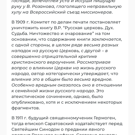
Господи, запечатлей уста и иссуши пишущую
руку у В. Розанова, глаголящего неправильную
хулу на Всероссийский съезд миссионеров
.
В 1909 г. Комитет по делам печати постановляет
уничтожить книгу В.Р. “Русская церковь. Дух.
Судьба. Ничтожество и очарование” на том
основании, что содержание книги
заключается,
с одной стороны, в целом ряде весьма разных
нападок на русскую Церковь, с другой – в
совершенно отрицательной критике
христианского вероучения. Рассматривая
вопрос о влиянии Церкви на жизнь русского
народа, автор категорически утверждает, что
влияние это в общем было весьма вредное.
Особенно вредным оказалось оно в отношении
к семейной жизни русского народа
. Это
атеистическое сочинение, однако, было
опубликовано, хотя и с исключением некоторых
фрагментов.
В 1911 г. будущий священномученик Гермоген,
тогда епископ Саратовский ходатайствует перед
Святейшим Синодом о предании
явного
еретика
Розанова анафеме. Согласно докладу