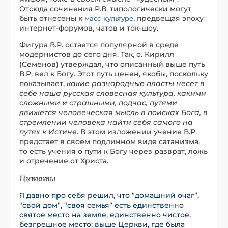
Отсюда сочинения Р.В. типологически могут
быть отнесены к
, предвещая эпоху
масс-культуре
интернет-форумов, чатов и ток-шоу.
Фигура В.Р. остается популярной в среде
модернистов до сего дня. Так, о. Кирилл
(Семенов) утверждал, что описанный выше путь
В.Р. вел к Богу. Этот путь ценен, якобы, поскольку
показывает,
какие разнородные пласты несёт в
себе наша русская словесная культура, какими
сложными и страшными, подчас, путями
движется человеческая мысль в поисках Бога, в
стремлении человека найти себя самого на
путях к Истине
. В этом изложении учение В.Р.
предстает в своем подлинном виде сатанизма,
то есть учения о пути к Богу через разврат, ложь
и отречение от Христа.
Цитаты
Я давно про себя решил, что “домашний очаг”,
“свой дом”, “своя семья” есть единственно
святое место на земле, единственно чистое,
безгрешное место: выше Церкви, где была