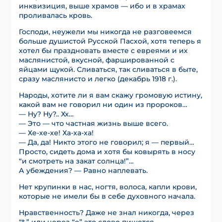
инквизиция, выше храмов — ибо и в храмах
проливалась кровь.
Господи, неужели мы никогда не разговеемся
больше душистой Русской Пасхой, хотя теперь я
хотел бы праздновать вместе с евреями и их
маслянистой, вкусной, фаршированной с
яйцами щукой. Сливаться, так сливаться в быте,
сразу маслянисто и легко (декабрь 1918 г.).
Народы, хотите ли я вам скажу громовую истину,
какой вам не говорил ни один из пророков…
— Ну? Ну?.. Хх…
— Это — что частная жизнь выше всего.
— Хе-хе-хе! Ха-ха-ха!
— Да, да! Никто этого не говорил; я — первый…
Просто, сидеть дома и хотя бы ковырять в носу
“и смотреть на закат солнца!”…
А убеждения? — Равно наплевать.
Нет крупинки в нас, ногтя, волоса, капли крови,
которые не имели бы в себе духовного начала.
Нравственность? Даже не знал никогда, через
“ѣ” или через “е” это слово пишется.