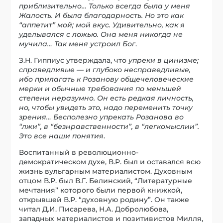
приблизительно… Только всегда была у меня
Жалость. И была благодарность. Но это как
“аппетит” мой; мой вкус. Удивительно, как я
уделывался с ложью. Она меня никогда не
мучила… Так меня устроил Бог
.
З.Н. Гиппиус утверждала, что
упреки в цинизме;
справедливые — и глубоко несправедливые,
ибо прилагать к Розанову общечеловеческие
мерки и обычные требования по меньшей
степени неразумно. Он есть редкая личность,
но, чтобы увидеть это, надо переменить точку
зрения… Бесполезно упрекать Розанова во
“лжи”, в “безнравственности”, в “легкомыслии”.
Это все наши понятия
.
Воспитанный в революционно-
демократическом духе, В.Р. был и оставался всю
жизнь вульгарным материалистом. Духовным
отцом В.Р. был В.Г. Белинский, “Литературные
мечтания” которого были первой книжкой,
открывшей В.Р. “духовную родину”. Он также
читал Д.И. Писарева, Н.А. Добролюбова,
западных материалистов и позитивистов Милля,