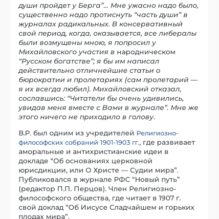
души пройдет у Берга”… Мне ужасно надо было,
существенно надо протиснуть “часть души” в
журналах радикальных. В консервативный
свой период, когда, оказывается, все либералы
были возмущены мною, я попросил у
Михайловского участия в
народническом
“Русском богатстве”; я бы им написал
действительно отличнейшие статьи о
бюрократии и пролетариях (сам пролетарий —
я их всегда любил). Михайловский отказал,
сославшись: “Читатели бы очень удивились,
увидав меня вместе с Вами в журнале”. Мне же
этого ничего не приходило в голову
.
В.Р. был одним из учредителей
Религиозно-
, где развивает
философских собраний 1901-1903 гг.
аморальные и антихристианские идеи в
докладе “Об основаниях церковной
юрисдикции, или О Христе — Судии мира”.
Публиковался в журнале РФС “Новый путь”
(редактор П.П. Перцов). Член Религиозно-
философского общества, где читает в 1907 г.
свой доклад “Об Иисусе Сладчайшем и горьких
плодах мира”.