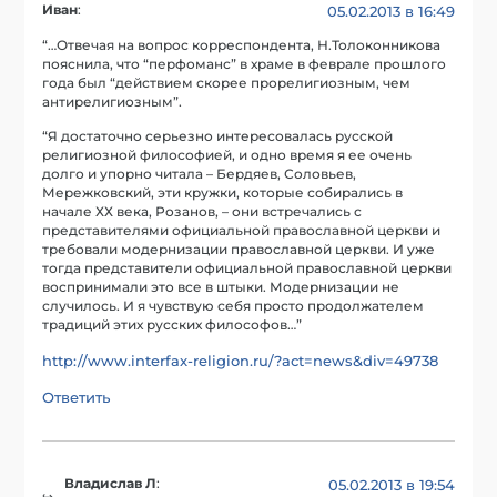
Иван
:
05.02.2013 в 16:49
“…Отвечая на вопрос корреспондента, Н.Толоконникова
пояснила, что “перфоманс” в храме в феврале прошлого
года был “действием скорее прорелигиозным, чем
антирелигиозным”.
“Я достаточно серьезно интересовалась русской
религиозной философией, и одно время я ее очень
долго и упорно читала – Бердяев, Соловьев,
Мережковский, эти кружки, которые собирались в
начале ХХ века, Розанов, – они встречались с
представителями официальной православной церкви и
требовали модернизации православной церкви. И уже
тогда представители официальной православной церкви
воспринимали это все в штыки. Модернизации не
случилось. И я чувствую себя просто продолжателем
традиций этих русских философов…”
http://www.interfax-religion.ru/?act=news&div=49738
Ответить
Владислав Л
:
05.02.2013 в 19:54