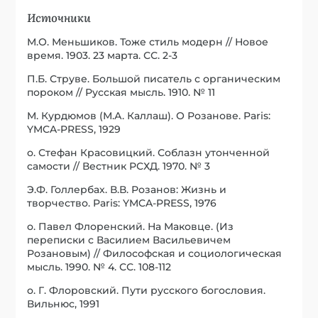
Источники
М.О. Меньшиков. Тоже стиль модерн // Новое
время. 1903. 23 марта. СС. 2-3
П.Б. Струве. Большой писатель с органическим
пороком // Русская мысль. 1910. № 11
М. Курдюмов (М.А. Каллаш). О Розанове. Paris:
YMCA-PRESS, 1929
о. Стефан Красовицкий. Соблазн утонченной
самости // Вестник РСХД. 1970. № 3
Э.Ф. Голлербах. В.В. Розанов: Жизнь и
творчество. Paris: YMCA-PRESS, 1976
о. Павел Флоренский. На Маковце. (Из
переписки с Василием Васильевичем
Розановым) // Философская и социологическая
мысль. 1990. № 4. СС. 108-112
о. Г. Флоровский. Пути русского богословия.
Вильнюс, 1991