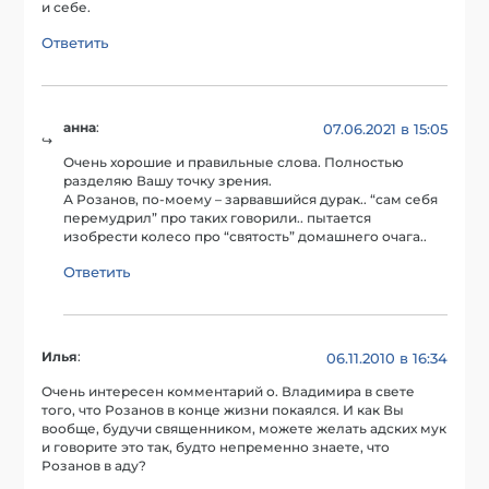
и себе.
Ответить
анна
:
07.06.2021 в 15:05
Очень хорошие и правильные слова. Полностью
разделяю Вашу точку зрения.
А Розанов, по-моему – зарвавшийся дурак.. “сам себя
перемудрил” про таких говорили.. пытается
изобрести колесо про “святость” домашнего очага..
Ответить
Илья
:
06.11.2010 в 16:34
Очень интересен комментарий о. Владимира в свете
того, что Розанов в конце жизни покаялся. И как Вы
вообще, будучи священником, можете желать адских мук
и говорите это так, будто непременно знаете, что
Розанов в аду?