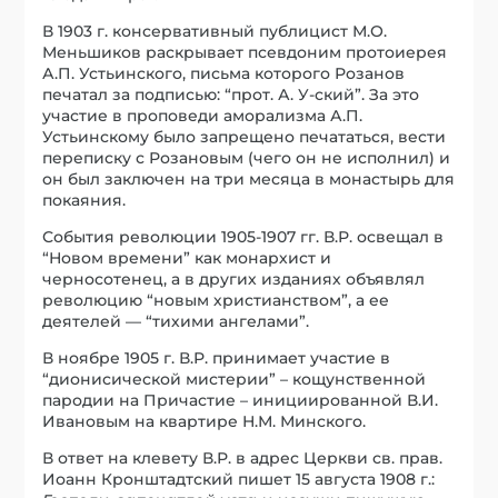
В 1903 г. консервативный публицист М.О.
Меньшиков раскрывает псевдоним протоиерея
А.П. Устьинского, письма которого Розанов
печатал за подписью: “прот. А. У-ский”. За это
участие в проповеди аморализма А.П.
Устьинскому было запрещено печататься, вести
переписку с Розановым (чего он не исполнил) и
он был заключен на три месяца в монастырь для
покаяния.
События революции 1905-1907 гг. В.Р. освещал в
“Новом времени” как монархист и
черносотенец, а в других изданиях объявлял
революцию “новым христианством”, а ее
деятелей — “тихими ангелами”.
В ноябре 1905 г. В.Р. принимает участие в
“дионисической мистерии” – кощунственной
пародии на Причастие – инициированной В.И.
Ивановым на квартире Н.М. Минского.
В ответ на клевету В.Р. в адрес Церкви св. прав.
Иоанн Кронштадтский пишет 15 августа 1908 г.: