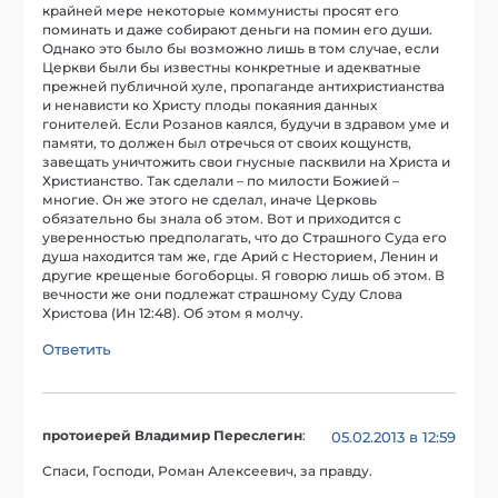
крайней мере некоторые коммунисты просят его
поминать и даже собирают деньги на помин его души.
Однако это было бы возможно лишь в том случае, если
Церкви были бы известны конкретные и адекватные
прежней публичной хуле, пропаганде антихристианства
и ненависти ко Христу плоды покаяния данных
гонителей. Если Розанов каялся, будучи в здравом уме и
памяти, то должен был отречься от своих кощунств,
завещать уничтожить свои гнусные пасквили на Христа и
Христианство. Так сделали – по милости Божией –
многие. Он же этого не сделал, иначе Церковь
обязательно бы знала об этом. Вот и приходится с
уверенностью предполагать, что до Страшного Суда его
душа находится там же, где Арий с Несторием, Ленин и
другие крещеные богоборцы. Я говорю лишь об этом. В
вечности же они подлежат страшному Суду Слова
Христова (Ин 12:48). Об этом я молчу.
Ответить
протоиерей Владимир Переслегин
:
05.02.2013 в 12:59
Спаси, Господи, Роман Алексеевич, за правду.