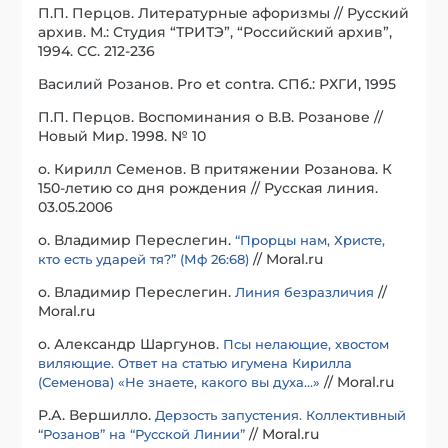
П.П. Перцов. Литературные афоризмы // Русский
архив. М.: Студия “ТРИТЭ”, “Российский архив”,
1994. СС. 212-236
Василий Розанов. Pro et contra. СПб.: РХГИ, 1995
П.П. Перцов. Воспоминания о В.В. Розанове //
Новый Мир. 1998. № 10
о. Кирилл Семенов. В притяжении Розанова. К
150-летию со дня рождения // Русская линия.
03.05.2006
о. Владимир Переслегин.
“Прорцы нам, Христе,
// Moral.ru
кто есть ударей тя?” (Мф 26:68)
о. Владимир Переслегин.
//
Линия безразличия
Moral.ru
о. Александр Шаргунов.
Псы нелающие, хвостом
виляющие. Ответ на статью игумена Кирилла
// Moral.ru
(Семенова) «Не знаете, какого вы духа…»
Р.А. Вершилло.
Дерзость запустения. Коллективный
// Moral.ru
“Розанов” на “Русской Линии”