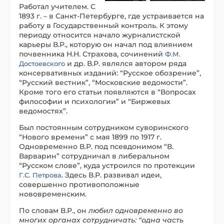
Работал учителем. С
1893 г. – в Санкт-Петербурге, где устраивается на
работу в Государственный контроль. К этому
периоду относится начало журналистской
карьеры В.Р., которую он начал под влиянием
почвенника Н.Н. Страхова, сочинений
Ф.М.
и др. В.Р. являлся автором ряда
Достоевского
консервативных изданий: “Русское обозрение”,
“Русский вестник”, “Московские ведомости”.
Кроме того его статьи появляются в “Вопросах
философии и психологии” и “Биржевых
ведомостях”.
Был постоянным сотрудником суворинского
“Нового времени” с мая 1899 по 1917 г.
Одновременно В.Р. под псевдонимом “В.
Варварин” сотрудничал в либеральном
“Русском слове”, куда устроился по протекции
. Здесь В.Р. развивал идеи,
Г.С. Петрова
совершенно противоположные
нововременским.
По словам В.Р., он
любил одновременно во
многих органах сотрудничать: “одна часть