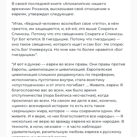
В своей последней книге «Апокалипсис нашего
времени» Розанов, высказывая своё отношение к
евреям, утверждал следующее:
“Итак, «бедный человек» возлюбил свое «гетто», в нём
греется, им защищается, и, ей-ей, это выше Сократа и
Спинозы. Потому что это священнее Сократа и Спинозы.
Тут Бог ютится. В гнездышке. Потому что гнездышко —
оно такое священно, которого ищет и сам Бог. Не спорю:
есть Бог Универзуса. Но мне как-то более нравится «Бог
гнездышка»”.
“И вот я думаю — евреи во всем правы. Они правы против
Европы, цивилизации и цивилизаций. Европейская
цивилизация слишком раздвинулась по периферии,
исполнилась пустотами внутри, стала воистину
«опустошенною» и от этого погибает. … Живите, евреи. Я
благословляю вас во всем, как было время
отступничества (пора Бейлиса несчастная), когда
проклинал во всем. На самом же деле в вас, конечно,
«цимес» всемирной истории: то есть есть такое
«зернышко» мира, которое — «мы сохранили одни». Им
живите. И я верю, «о них благословятся все народы». — Я
нисколько не верю во вражду евреев ко всем народам. В
темноте, в ночи, незнаем — я часто наблюдал
удивительную, рачительную любовь евреев к русскому