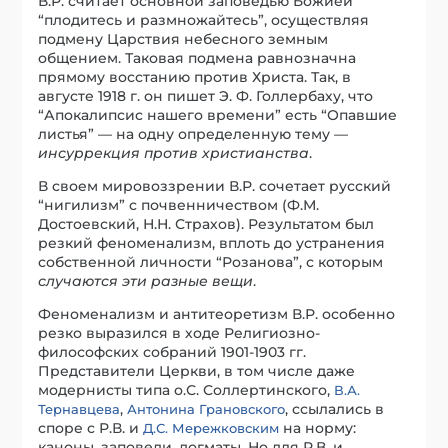
В.Р. считает основной заповедью Божией
“плодитесь и размножайтесь”, осуществляя
подмену Царствия небесного земным
общением. Таковая подмена равнозначна
прямому восстанию против Христа. Так, в
августе 1918 г. он пишет Э. Ф. Голлербаху, что
“Апокалипсис нашего времени” есть “Опавшие
листья” — на одну определенную тему —
инсуррекция против христианства
.
В своем мировоззрении В.Р. сочетает русский
“нигилизм” с почвенничеством (Ф.М.
Достоевский, Н.Н. Страхов). Результатом был
резкий феноменализм, вплоть до устранения
собственной личности “Розанова”, с которым
случаются эти разные вещи
.
Феноменализм и антитеоретизм В.Р. особенно
резко выразился в ходе Религиозно-
философских собраний 1901-1903 гг.
Представители Церкви, в том числе даже
модернисты типа о.С. Соллертинского,
В.А.
,
, ссылались в
Тернавцева
Антонина Грановского
споре с Р.В. и
на норму:
Д.С. Мережковским
каноны, заповеди, догматы. Но для Р.В. и