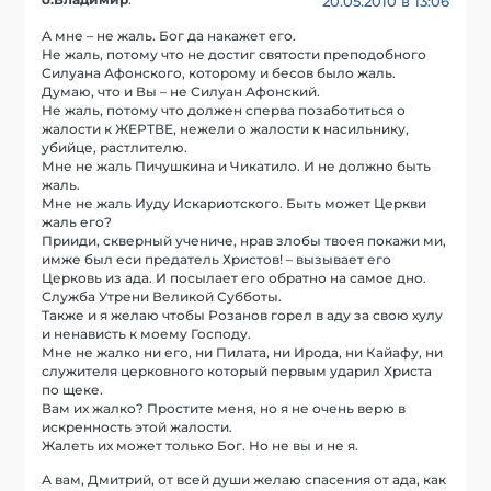
о.Владимир
:
20.05.2010 в 13:06
А мне – не жаль. Бог да накажет его.
Не жаль, потому что не достиг святости преподобного
Силуана Афонского, которому и бесов было жаль.
Думаю, что и Вы – не Силуан Афонский.
Не жаль, потому что должен сперва позаботиться о
жалости к ЖЕРТВЕ, нежели о жалости к насильнику,
убийце, растлителю.
Мне не жаль Пичушкина и Чикатило. И не должно быть
жаль.
Мне не жаль Иуду Искариотского. Быть может Церкви
жаль его?
Прииди, скверный учениче, нрав злобы твоея покажи ми,
имже был еси предатель Христов! – вызывает его
Церковь из ада. И посылает его обратно на самое дно.
Служба Утрени Великой Субботы.
Также и я желаю чтобы Розанов горел в аду за свою хулу
и ненависть к моему Господу.
Мне не жалко ни его, ни Пилата, ни Ирода, ни Кайафу, ни
служителя церковного который первым ударил Христа
по щеке.
Вам их жалко? Простите меня, но я не очень верю в
искренность этой жалости.
Жалеть их может только Бог. Но не вы и не я.
А вам, Дмитрий, от всей души желаю спасения от ада, как