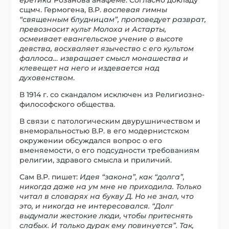
сщмч. Гермогена, В.Р.
воспевая гимны
“священным блудницам”, проповедует разврат,
превозносит культ Молоха и Астарты,
осмеивает евангельское учение о высоте
девства, восхваляет язычество с его культом
фаллоса… извращает смысл монашества и
клевещет на него и издевается над
духовенством
.
В 1914 г. со скандалом исключен из Религиозно-
философского общества.
В связи с патологическим двурушничеством и
внеморальностью В.Р. в его модернистском
окружении обсуждался вопрос о его
вменяемости, о его подсудности требованиям
религии, здравого смысла и приличий.
Сам В.Р. пишет:
Идея “закона”, как “долга”,
никогда даже на ум мне не приходила. Только
читал в словарях на букву Д. Но не знал, что
это, и никогда не интересовался. “Долг
выдумали жестокие люди, чтобы притеснять
слабых. И только дурак ему повинуется”. Так,