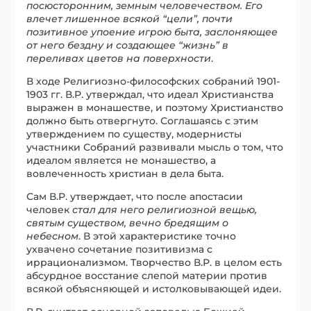
посюсторонним, земным человечеством. Его
влечет лишенное всякой “цели”, почти
позитивное упоение игрою быта, заслоняющее
от него бездну и создающее “жизнь” в
переливах цветов на поверхности
.
В ходе Религиозно-философских собраний 1901-
1903 гг. В.Р. утверждал, что идеал Христианства
выражен в монашестве, и поэтому Христианство
должно быть отвергнуто. Соглашаясь с этим
утверждением по существу, модернисты
участники Собраний развивали мысль о том, что
идеалом является не монашество, а
вовлеченность христиан в дела быта.
Сам В.Р. утверждает, что после апостасии
человек
стал для него религиозной вещью,
святым существом, вечно бредящим о
небесном
. В этой характеристике точно
ухвачено сочетание позитивизма с
иррационализмом. Творчество В.Р. в целом есть
абсурдное восстание слепой материи против
всякой объясняющей и истолковывающей идеи.