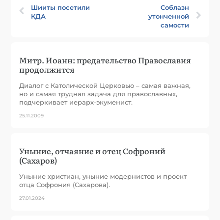
Шииты посетили
Соблазн
КДА
утонченной
самости
Митр. Иоанн: предательство Православия
продолжится
Диалог с Католической Церковью – самая важная,
но и самая трудная задача для православных,
подчеркивает иерарх-экуменист.
25.11.2009
Уныние, отчаяние и отец Софроний
(Сахаров)
Уныние христиан, уныние модернистов и проект
отца Софрония (Сахарова).
27.01.2024