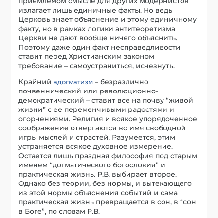
приемлемом смысле для других модернистов
излагает лишь единичные факты. Но ведь
Церковь знает объяснение и этому единичному
факту, но в рамках логики антитеоретизма
Церкви не дают вообще ничего объяснить.
Поэтому даже один факт несправедливости
ставит перед Христианским законом
требование – самоустраниться, исчезнуть.
Крайний
– безразлично
адогматизм
почвеннический или революционно-
демократический – ставит все на почву “живой
жизни” с ее переменчивыми радостями и
огорчениями. Религия и всякое упорядоченное
соображение отвергаются во имя свободной
игры мыслей и страстей. Разумеется, этим
устраняется всякое духовное измерение.
Остается лишь праздная философия под старым
именем “догматического богословия” и
практическая жизнь. Р.В. выбирает второе.
Однако без теории, без нормы, и вытекающего
из этой нормы объяснения событий и сама
практическая жизнь превращается в сон, в “сон
в Боге”, по словам Р.В.