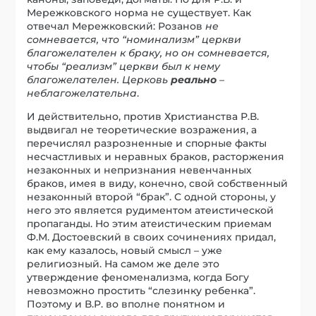
Мережковского норма не существует. Как
отвечал Мережковский: Розанов
не
сомневается, что “номинализм” церкви
благожелателен к браку, но он сомневается,
чтобы “реализм” церкви был к нему
благожелателен. Церковь
реально
–
неблагожелательна
.
И действительно, против Христианства Р.В.
выдвигал не теоретические возражения, а
перечислял разрозненные и спорные факты
несчастливых и неравных браков, расторжения
незаконных и непризнания невенчанных
браков, имея в виду, конечно, свой собственный
незаконный второй “брак”. С одной стороны, у
него это является рудиментом атеистической
пропаганды. Но этим атеистическим приемам
Ф.М. Достоевский в своих сочинениях придал,
как ему казалось, новый смысл – уже
религиозный. На самом же деле это
утверждение феноменализма, когда Богу
невозможно простить “слезинку ребенка”.
Поэтому и В.Р. во вполне понятном и