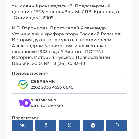
св. Иоанн Кронштадтский. Предсмертный
дневник. 1908 май-ноябрь. М.-СПб.-Кронштадт:
“Отчий дом”, 2009
И.В. Воронцова. Протоиерей Александр
Устьинский и «реформатор» Василий Розанов:
История духовного суда над протоиереем
Александром Устьинским, изложенная в
переписке 1903 года // Вестник ПСТГУ. II:
История. История Русской Православной
Церкви. 2010. № II:3 (36). С. 83–101
Помочь проекту
СБЕРБАНК
2202 2036 4595 0645
YOOMONEY
41001410883310
Поделиться