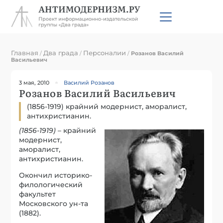
Главная
Два града
Персоналии
/
/
/
Розанов Василий
Васильевич
3 мая, 2010
Василий Розанов
Розанов Василий Васильевич
(1856-1919) крайний модернист, аморалист,
антихристианин.
(1856-1919)
– крайний
модернист,
аморалист,
антихристианин.
Окончил историко-
филологический
факультет
Московского ун-та
(1882).