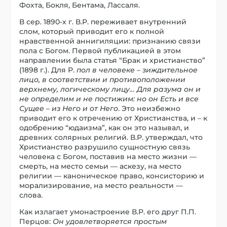
Фохта, Бокля, Бентама, Лассаля.
В сер. 1890-х г. В.Р. переживает внутренний
слом, который приводит его к полной
нравственной аннигиляции: признанию связи
пола с Богом. Первой публикацией в этом
направлении была статья “Брак и христианство”
(1898 г.). Для Р.
пол в человеке – зиждительное
лицо, в соответствии и противоположении
верхнему, логическому лицу… Для разума он и
не определим и не постижим: но он Есть и все
Сущее – из Него и от Него
. Это неизбежно
приводит его к отречению от Христианства, и – к
одобрению “юдаизма”, как он это называл, и
древних солярных религий. В.Р. утверждал, что
Христианство разрушило сущностную связь
человека с Богом, поставив на место жизни —
смерть, на место семьи — аскезу, на место
религии — каноническое право, консисторию и
морализирование, на место реальности —
слова.
Как излагает умонастроение В.Р. его друг П.П.
Перцов:
Он удовлетворяется простым