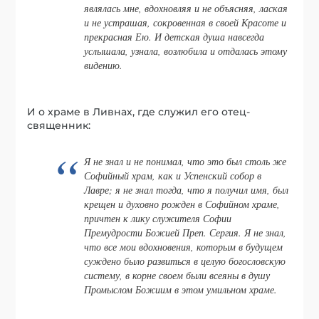
являлась мне, вдохновляя и не объясняя, лаская
и не устрашая, сокровенная в своей Красоте и
прекрасная Ею. И детская душа навсегда
услышала, узнала, возлюбила и отдалась этому
видению.
И о храме в Ливнах, где служил его отец-
священник:
Я не знал и не понимал, что это был столь же
Софийный храм, как и Успенский собор в
Лавре; я не знал тогда, что я получил имя, был
крещен и духовно рожден в Софийном храме,
причтен к лику служителя Софии
Премудрости Божией Преп. Сергия. Я не знал,
что все мои вдохновения, которым в будущем
суждено было развиться в целую богословскую
систему, в корне своем были всеяны в душу
Промыслом Божиим в этом умильном храме.