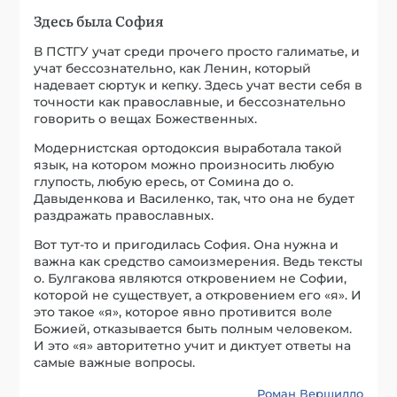
Здесь была София
В ПСТГУ учат среди прочего просто галиматье, и
учат бессознательно, как Ленин, который
надевает сюртук и кепку. Здесь учат вести себя в
точности как православные, и бессознательно
говорить о вещах Божественных.
Модернистская ортодоксия выработала такой
язык, на котором можно произносить любую
глупость, любую ересь, от Сомина до о.
Давыденкова и Василенко, так, что она не будет
раздражать православных.
Вот тут-то и пригодилась София. Она нужна и
важна как средство самоизмерения. Ведь тексты
о. Булгакова являются откровением не Софии,
которой не существует, а откровением его «я». И
это такое «я», которое явно противится воле
Божией, отказывается быть полным человеком.
И это «я» авторитетно учит и диктует ответы на
самые важные вопросы.
Роман Вершилло