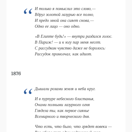
И только я помыслил это слово,—
Вдруг золотой лазурью все полно,
И предо мной она сияет снова,—
Одно ее лицо — оно одно.
«В Египте будь!» — внутри раздался голос.
В Париж! — и к югу пар меня несет.
С рассудком чувство даже не боролось:
Рассудок промолчал, как идиот.
1876
Дышали розами земля и неба круг.
И в пурпуре небесного блистанья,
Очами полными лазурного огня
Глядела ты, как первое сиянье
Всемирного и творческого дня.
Что есть, что было, что грядет вовеки —