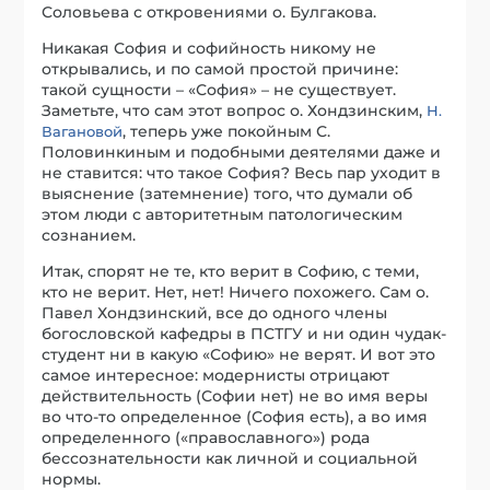
Соловьева с откровениями о. Булгакова.
Никакая София и софийность никому не
открывались, и по самой простой причине:
такой сущности – «София» – не существует.
Заметьте, что сам этот вопрос о. Хондзинским,
Н.
, теперь уже покойным С.
Вагановой
Половинкиным и подобными деятелями даже и
не ставится: что такое София? Весь пар уходит в
выяснение (затемнение) того, что думали об
этом люди с авторитетным патологическим
сознанием.
Итак, спорят не те, кто верит в Софию, с теми,
кто не верит. Нет, нет! Ничего похожего. Сам о.
Павел Хондзинский, все до одного члены
богословской кафедры в ПСТГУ и ни один чудак-
студент ни в какую «Софию» не верят. И вот это
самое интересное: модернисты отрицают
действительность (Софии нет) не во имя веры
во что-то определенное (София есть), а во имя
определенного («православного») рода
бессознательности как личной и социальной
нормы.