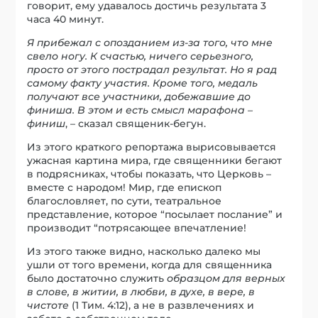
говорит, ему удавалось достичь результата 3
часа 40 минут.
Я прибежал с опозданием из-за того, что мне
свело ногу. К счастью, ничего серьезного,
просто от этого пострадал результат. Но я рад
самому факту участия. Кроме того, медаль
получают все участники, добежавшие до
финиша. В этом и есть смысл марафона –
финиш
, – сказал священик-бегун.
Из этого краткого репортажа вырисовывается
ужасная картина мира, где священники бегают
в подрясниках, чтобы показать, что Церковь –
вместе с народом! Мир, где епископ
благословляет, по сути, театральное
представление, которое “посылает послание” и
производит “потрясающее впечатление!
Из этого также видно, насколько далеко мы
ушли от того времени, когда для священника
было достаточно служить
образцом для верных
в слове, в житии, в любви, в духе, в вере, в
чистоте
(1 Тим. 4:12), а не в развлечениях и