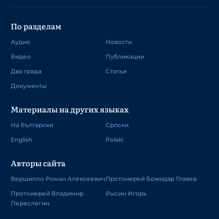
По разделам
Аудио
Новости
Видео
Публикации
Два града
Статьи
Документы
Материалы на других языках
На български
Српски
English
Polski
Авторы сайта
Вершилло Роман Алексеевич
Протоиерей Божидар Главев
Протоиерей Владимир
Рысин Игорь
Переслегин