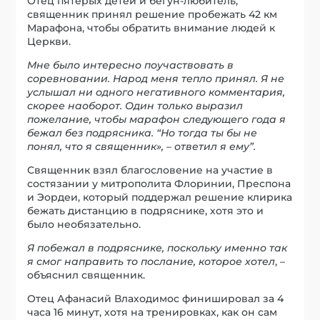
Отец пятерых детей и бегун-любитель,
священник принял решение пробежать 42 км
Марафона, чтобы обратить внимание людей к
Церкви.
Мне было интересно поучаствовать в
соревновании. Народ меня тепло принял. Я не
услышал ни одного негативного комментария,
скорее наоборот. Один только выразил
пожелание, чтобы марафон следующего года я
бежал без подрясника. “Но тогда ты бы не
понял, что я священник», – ответил я ему”.
Священник взял благословение на участие в
состязании у митрополита Флоринии, Преспона
и Эордеи, который поддержал решение клирика
бежать дистанцию в подряснике, хотя это и
было необязательно.
Я побежал в подряснике, поскольку именно так
я смог направить то послание, которое хотел
, –
объяснил священник.
Отец Афанасий Влаходимос финишировал за 4
часа 16 минут, хотя на тренировках, как он сам