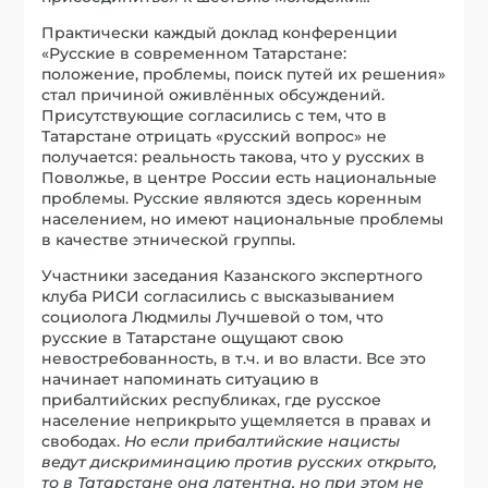
Практически каждый доклад конференции
«Русские в современном Татарстане:
положение, проблемы, поиск путей их решения»
стал причиной оживлённых обсуждений.
Присутствующие согласились с тем, что в
Татарстане отрицать «русский вопрос» не
получается: реальность такова, что у русских в
Поволжье, в центре России есть национальные
проблемы. Русские являются здесь коренным
населением, но имеют национальные проблемы
в качестве этнической группы.
Участники заседания Казанского экспертного
клуба РИСИ согласились с высказыванием
социолога Людмилы Лучшевой о том, что
русские в Татарстане ощущают свою
невостребованность, в т.ч. и во власти. Все это
начинает напоминать ситуацию в
прибалтийских республиках, где русское
население неприкрыто ущемляется в правах и
свободах.
Но если прибалтийские нацисты
ведут дискриминацию против русских открыто,
то в Татарстане она латентна, но при этом не