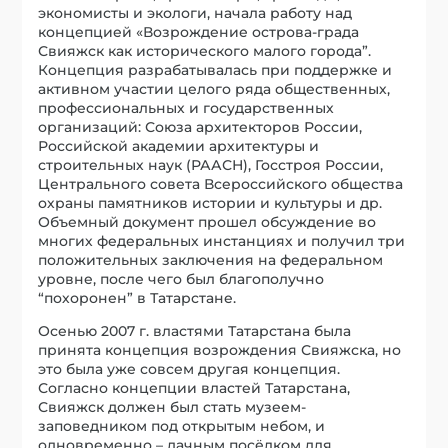
экономисты и экологи, начала работу над
концепцией «Возрождение острова-града
Свияжск как исторического малого города”.
Концепция разрабатывалась при поддержке и
активном участии целого ряда общественных,
профессиональных и государственных
организаций: Союза архитекторов России,
Российской академии архитектуры и
строительных наук (РААСН), Госстроя России,
Центрального совета Всероссийского общества
охраны памятников истории и культуры и др.
Объемный документ прошел обсуждение во
многих федеральных инстанциях и получил три
положительных заключения на федеральном
уровне, после чего был благополучно
“похоронен” в Татарстане.
Осенью 2007 г. властями Татарстана была
принята концепция возрождения Свияжска, но
это была уже совсем другая концепция.
Согласно концепции властей Татарстана,
Свияжск должен был стать музеем-
заповедником под открытым небом, и
одновременно – дачным посёлком для