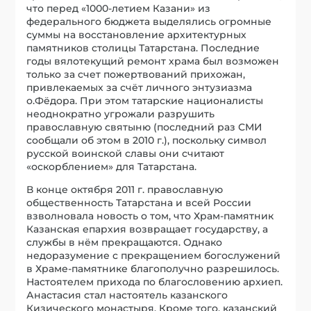
что перед «1000-летием Казани» из
федерального бюджета выделялись огромные
суммы на восстановление архитектурных
памятников столицы Татарстана. Последние
годы вялотекущий ремонт храма был возможен
только за счет пожертвований прихожан,
привлекаемых за счёт личного энтузиазма
о.Фёдора. При этом татарские националисты
неоднократно угрожали разрушить
православную святыню (последний раз СМИ
сообщали об этом в 2010 г.), поскольку символ
русской воинской славы они считают
«оскорблением» для Татарстана.
В конце октября 2011 г. православную
общественность Татарстана и всей России
взволновала новость о том, что Храм-памятник
Казанская епархия возвращает государству, а
службы в нём прекращаются. Однако
недоразумение с прекращением богослужений
в Храме-памятнике благополучно разрешилось.
Настоятелем прихода по благословению архиеп.
Анастасия стал настоятель казанского
Кизического монастыря. Кроме того, казанский