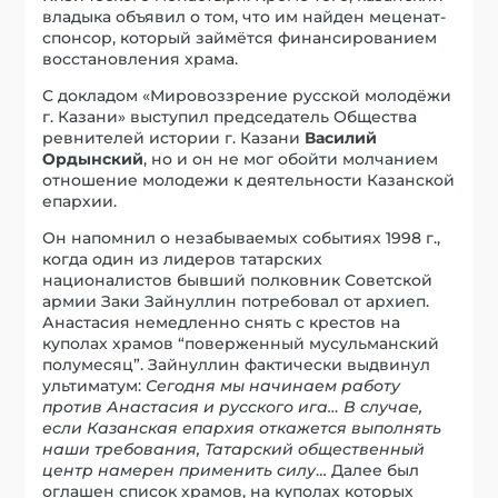
владыка объявил о том, что им найден меценат-
спонсор, который займётся финансированием
восстановления храма.
С докладом «Мировоззрение русской молодёжи
г. Казани» выступил председатель Общества
ревнителей истории г. Казани
Василий
Ордынский
, но и он не мог обойти молчанием
отношение молодежи к деятельности Казанской
епархии.
Он напомнил о незабываемых событиях 1998 г.,
когда один из лидеров татарских
националистов бывший полковник Советской
армии Заки Зайнуллин потребовал от архиеп.
Анастасия немедленно снять с крестов на
куполах храмов “поверженный мусульманский
полумесяц”. Зайнуллин фактически выдвинул
ультиматум:
Сегодня мы начинаем работу
против Анастасия и русского ига… В случае,
если Казанская епархия откажется выполнять
наши требования, Татарский общественный
центр намерен применить силу
… Далее был
оглашен список храмов, на куполах которых