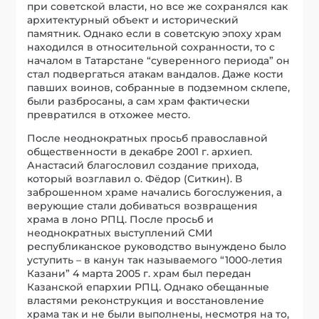
при советской власти, но все же сохранялся как
архитектурный объект и исторический
памятник. Однако если в советскую эпоху храм
находился в относительной сохранности, то с
началом в Татарстане “суверенного периода” он
стал подвергаться атакам вандалов. Даже кости
павших воинов, собранные в подземном склепе,
были разбросаны, а сам храм фактически
превратился в отхожее место.
После неоднократных просьб православной
общественности в декабре 2001 г. архиеп.
Анастасий благословил создание прихода,
который возглавил о. Фёдор (Ситкин). В
заброшенном храме начались богослужения, а
верующие стали добиваться возвращения
храма в лоно РПЦ. После просьб и
неоднократных выступлений СМИ
республиканское руководство вынуждено было
уступить – в канун так называемого “1000-летия
Казани” 4 марта 2005 г. храм был передан
Казанской епархии РПЦ. Однако обещанные
властями реконструкция и восстановление
храма так и не были выполнены, несмотря на то,