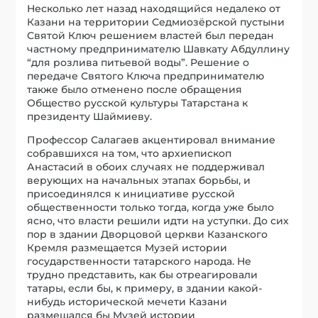
Несколько лет назад находящийся недалеко от
Казани на территории Седмиозёрской пустыни
Святой Ключ решением властей был передан
частному предпринимателю Шавкату Абдуллину
“для розлива питьевой воды”. Решение о
передаче Святого Ключа предпринимателю
также было отменено после обращения
Общество русской культуры Татарстана к
президенту Шаймиеву.
Профессор Салагаев акцентировал внимание
собравшихся на том, что архиепископ
Анастасий в обоих случаях не поддерживал
верующих на начальных этапах борьбы, и
присоединялся к инициативе русской
общественности только тогда, когда уже было
ясно, что власти решили идти на уступки. До сих
пор в здании Дворцовой церкви Казанского
Кремля размещается Музей истории
государственности татарского народа. Не
трудно представить, как бы отреагировали
татары, если бы, к примеру, в здании какой-
нибудь исторической мечети Казани
размещался бы Музей истории