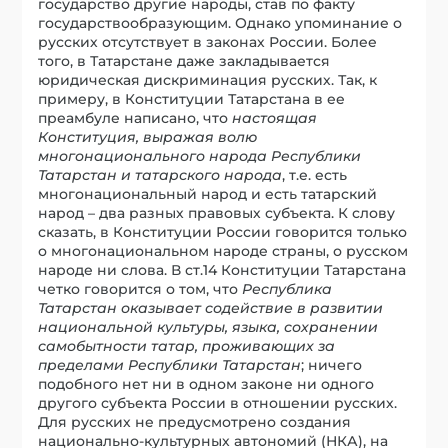
государство другие народы, став по факту
государствообразующим. Однако упоминание о
русских отсутствует в законах России. Более
того, в Татарстане даже закладывается
юридическая дискриминация русских. Так, к
примеру, в Конституции Татарстана в ее
преамбуле написано, что
настоящая
Конституция, выражая волю
многонационального народа Республики
Татарстан и татарского народа
, т.е. есть
многонациональный народ и есть татарский
народ – два разных правовых субъекта. К слову
сказать, в Конституции России говорится только
о многонациональном народе страны, о русском
народе ни слова. В ст.14 Конституции Татарстана
четко говорится о том, что
Республика
Татарстан оказывает содействие в развитии
национальной культуры, языка, сохранении
самобытности татар, проживающих за
пределами Республики Татарстан
; ничего
подобного нет ни в одном законе ни одного
другого субъекта России в отношении русских.
Для русских не предусмотрено создания
национально-культурных автономий (НКА), на