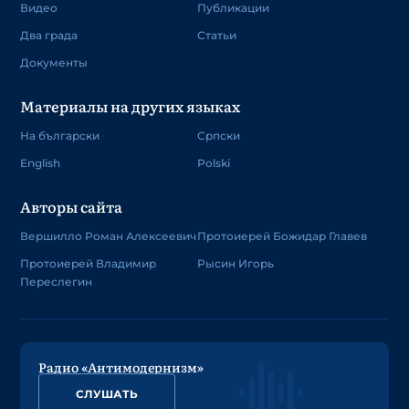
Видео
Публикации
Два града
Статьи
Документы
Материалы на других языках
На български
Српски
English
Polski
Авторы сайта
Вершилло Роман Алексеевич
Протоиерей Божидар Главев
Протоиерей Владимир
Рысин Игорь
Переслегин
Радио «Антимодернизм»
СЛУШАТЬ