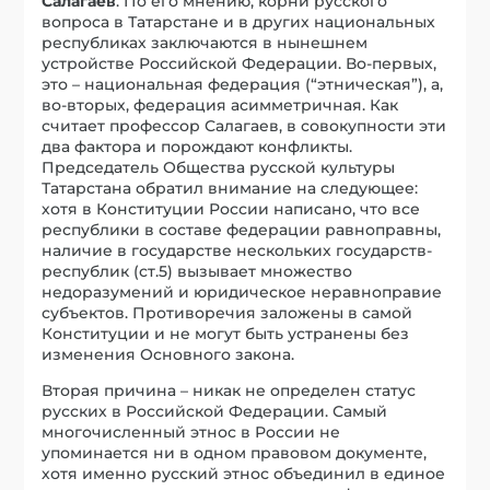
Салагаев
. По его мнению, корни русского
вопроса в Татарстане и в других национальных
республиках заключаются в нынешнем
устройстве Российской Федерации. Во-первых,
это – национальная федерация (“этническая”), а,
во-вторых, федерация асимметричная. Как
считает профессор Салагаев, в совокупности эти
два фактора и порождают конфликты.
Председатель Общества русской культуры
Татарстана обратил внимание на следующее:
хотя в Конституции России написано, что все
республики в составе федерации равноправны,
наличие в государстве нескольких государств-
республик (ст.5) вызывает множество
недоразумений и юридическое неравноправие
субъектов. Противоречия заложены в самой
Конституции и не могут быть устранены без
изменения Основного закона.
Вторая причина – никак не определен статус
русских в Российской Федерации. Самый
многочисленный этнос в России не
упоминается ни в одном правовом документе,
хотя именно русский этнос объединил в единое