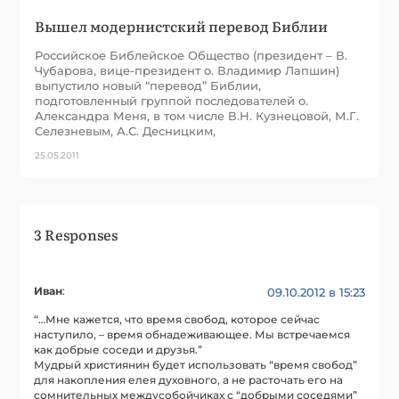
Вышел модернистский перевод Библии
Российское Библейское Общество (президент – В.
Чубарова, вице-президент о. Владимир Лапшин)
выпустило новый “перевод” Библии,
подготовленный группой последователей о.
Александра Меня, в том числе В.Н. Кузнецовой, М.Г.
Селезневым, А.С. Десницким,
25.05.2011
3 Responses
Иван
:
09.10.2012 в 15:23
“…Мне кажется, что время свобод, которое сейчас
наступило, – время обнадеживающее. Мы встречаемся
как добрые соседи и друзья.”
Мудрый християнин будет использовать “время свобод”
для накопления елея духовного, а не расточать его на
сомнительных междусобойчиках с “добрыми соседями”