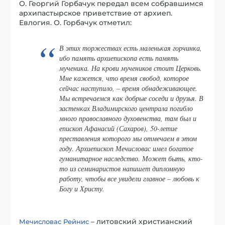
О. Георгий Горбачук передал всем собравшимся
архипастырское приветствие от архиеп.
Евлогия. О. Горбачук отметил:
В этих торжествах есть маленькая горчинка,
ибо память архиепископа есть память
мученика. На крови мучеников стоит Церковь.
Мне кажется, что время свобод, которое
сейчас наступило, – время обнадеживающее.
Мы встречаемся как добрые соседи и друзья. В
застенках Владимирского централа погибло
много православного духовенства, там был и
епископ Афанасий (Сахаров), 50-летие
преставления которого мы отмечаем в этом
году. Архиепископ Мечисловас имел богатое
гуманитарное наследство. Может быть, кто-
то из семинаристов напишет дипломную
работу, чтобы все увидели главное – любовь к
Богу и Христу.
– литовский христианский
Мечисловас Рейнис