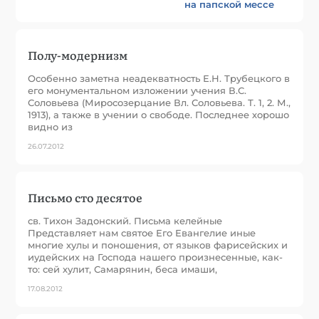
на папской мессе
Полу-модернизм
Особенно заметна неадекватность Е.Н. Трубецкого в
его монументальном изложении учения В.С.
Соловьева (Миросозерцание Вл. Соловьева. Т. 1, 2. М.,
1913), а также в учении о свободе. Последнее хорошо
видно из
26.07.2012
Письмо сто десятое
св. Тихон Задонский. Письма келейные
Представляет нам святое Его Евангелие иные
многие хулы и поношения, от языков фарисейских и
иудейских на Господа нашего произнесенные, как-
то: сей хулит, Самарянин, беса имаши,
17.08.2012