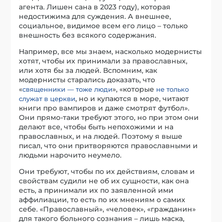
агента. Лишен сана в 2023 году), которая
недостижима для суждения. А внешнее,
социальное, видимое всем его лицо – только
внешность без всякого содержания.
Например, все мы знаем, насколько модернисты
хотят, чтобы их принимали за православных,
или хотя бы за людей. Вспомним, как
модернисты старались доказать, что
«
», «которые
священники — тоже люди
не только
, но и купаются в море, читают
служат в церкви
книги про вампиров и даже смотрят футбол».
Они прямо-таки требуют этого, но при этом они
делают все, чтобы быть непохожими и на
православных, и на людей. Поэтому я выше
писал, что они притворяются православными и
людьми нарочито неумело.
Они требуют, чтобы по их действиям, словам и
свойствам судили не об их сущности, как она
есть, а принимали их по заявленной ими
аффилиации, то есть по их мнениям о самих
себе. «Православный», «человек», «гражданин»
для такого больного сознания – лишь маска,