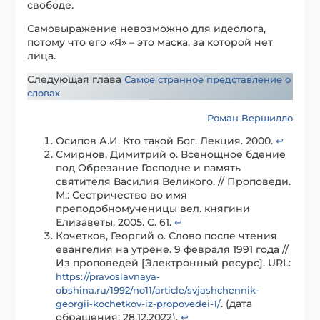
свободе.
Самовыражение невозможно для идеолога,
потому что его «Я» – это маска, за которой нет
лица.
Следующая глава
Самое странное представление о
словах
Роман Вершилло
Осипов А.И. Кто такой Бог. Лекция. 2000.
↩︎
Смирнов, Димитрий о. Всенощное бдение
под Обрезание Господне и память
святителя Василия Великого. // Проповеди.
М.: Сестричество во имя
преподобномученицы вел. княгини
Елизаветы, 2005. С. 61.
↩︎
Кочетков, Георгий о. Слово после чтения
евангелия на утрене. 9 февраля 1991 года //
Из проповедей [Электронный ресурс]. URL:
https://pravoslavnaya-
obshina.ru/1992/no11/article/svjashchennik-
. (дата
georgii-kochetkov-iz-propovedei-1/
обращения: 28.12.2022).
↩︎