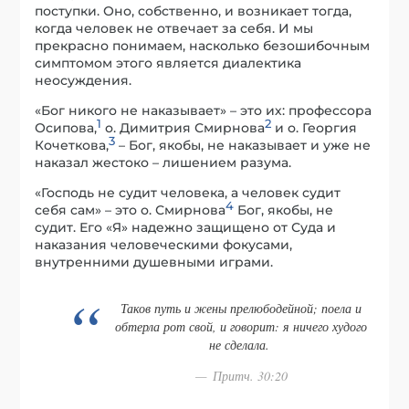
поступки. Оно, собственно, и возникает тогда,
когда человек не отвечает за себя. И мы
прекрасно понимаем, насколько безошибочным
симптомом этого является диалектика
неосуждения.
«Бог никого не наказывает» – это их: профессора
1
2
Осипова,
о. Димитрия Смирнова
и о. Георгия
3
Кочеткова,
– Бог, якобы, не наказывает и уже не
наказал жестоко – лишением разума.
«Господь не судит человека, а человек судит
4
себя сам» – это о. Смирнова
Бог, якобы, не
судит. Его «Я» надежно защищено от Суда и
наказания человеческими фокусами,
внутренними душевными играми.
Таков путь и жены прелюбодейной; поела и
обтерла рот свой, и говорит: я ничего худого
не сделала.
Притч. 30:20