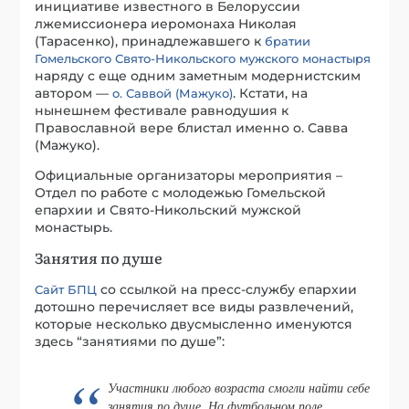
инициативе известного в Белоруссии
лжемиссионера иеромонаха Николая
(Тарасенко), принадлежавшего к
братии
Гомельского Свято-Никольского мужского монастыря
наряду с еще одним заметным модернистским
автором —
. Кстати, на
о. Саввой (Мажуко)
нынешнем фестивале равнодушия к
Православной вере блистал именно о. Савва
(Мажуко).
Официальные организаторы мероприятия –
Отдел по работе с молодежью Гомельской
епархии и Свято-Никольский мужской
монастырь.
Занятия по душе
со ссылкой на пресс-службу епархии
Сайт БПЦ
дотошно перечисляет все виды развлечений,
которые несколько двусмысленно именуются
здесь “занятиями по душе”:
Участники любого возраста смогли найти себе
занятия по душе. На футбольном поле,