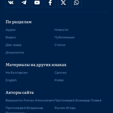
По разделам
Аудио
Новости
Видео
Публикации
Два града
Статьи
Документы
Материалы на других языках
На български
Српски
English
Polski
Авторы сайта
Вершилло Роман Алексеевич
Протоиерей Божидар Главев
Протоиерей Владимир
Рысин Игорь
Переслегин