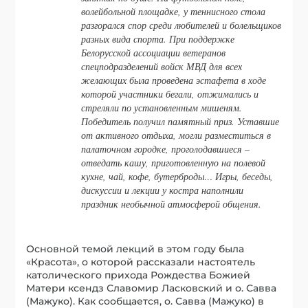
волейбольной площадке, у теннисного стола
разгорался спор среди любителей и болельщиков
разных вида спорта. При поддержке
Белорусской ассоциации ветеранов
спецподразделений войск МВД для всех
желающих была проведена эстафета в ходе
которой участники бегали, отжимались и
стреляли по установленным мишеням.
Победитель получил памятный приз. Уставшие
от активного отдыха, могли разместиться в
палаточном городке, проголодавшиеся –
отведать кашу, приготовленную на полевой
кухне, чай, кофе, бутерброды… Игры, беседы,
дискуссии и лекции у костра наполнили
праздник необычной атмосферой общения.
Основной темой лекций в этом году была
«Красота», о которой рассказали настоятель
католического прихода Рождества Божией
Матери ксендз Славомир Ласковский и о. Савва
(Мажуко). Как сообщается, о. Савва (Мажуко) в