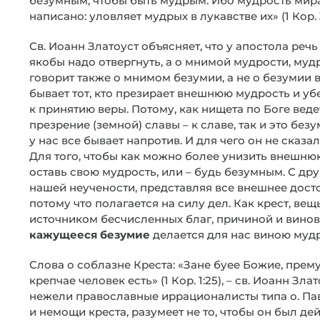
безумным, чтобы быть мудрым. Ибо мудрость мира 
написано: уловляет мудрых в лукавстве их» (1 Кор. 3
Св. Иоанн Златоуст объясняет, что у апостола реч
якобы надо отвергнуть, а о мнимой мудрости, муд
говорит также о мнимом безумии, а не о безумии
бывает тот, кто презирает внешнюю мудрость и уб
к принятию веры. Потому, как нищета по Боге ведет
презрение (земной) славы – к славе, так и это без
у нас все бывает напротив. И для чего он не сказал
Для того, чтобы как можно более унизить внешнюю 
оставь свою мудрость, или – будь безумным. С дру
нашей неучености, представляя все внешнее дост
потому что полагается на силу дел. Как крест, ве
источником бесчисленных благ, причиной и винов
кажущееся безумие
делается для нас виною мудро
Слова о соблазне Креста: «Зане буее Божие, прем
крепчае человек есть» (1 Кор. 1:25), – св. Иоанн З
нежели православные иррационалисты типа о. Павл
и немощи креста, разумеет не то, чтобы он был дей