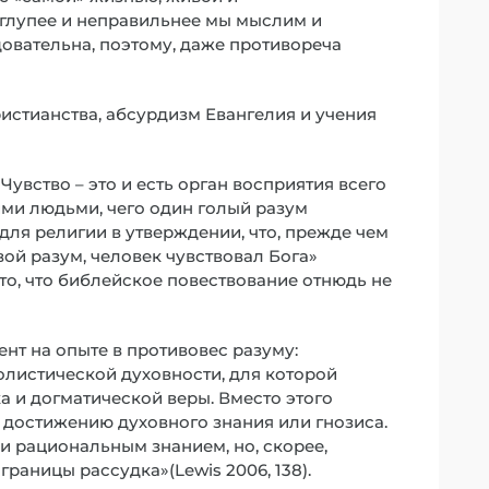
 глупее и неправильнее мы мыслим и
довательна, поэтому, даже противореча
истианства, абсурдизм Евангелия и учения
Чувство – это и есть орган восприятия всего
гими людьми, чего один голый разум
для религии в утверждении, что, прежде чем
вой разум, человек чувствовал Бога»
то, что библейское повествование отнюдь не
ент на опыте в противовес разуму:
листической духовности, для которой
а и догматической веры. Вместо этого
 достижению духовного знания или гнозиса.
и рациональным знанием, но, скорее,
раницы рассудка»(Lewis 2006, 138).