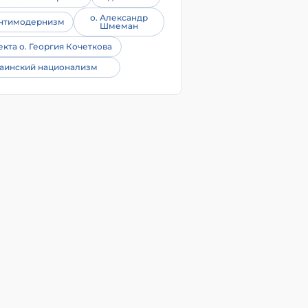
о. Александр
нтимодернизм
Шмеман
екта о. Георгия Кочеткова
аинский национализм