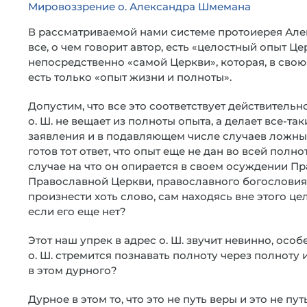
Мировоззрение о. Александра Шмемана
В рассматриваемой нами системе протоиерея Ал
все, о чем говорит автор, есть «целостный опыт Це
непосредственно «самой Церкви», которая, в свою
есть только «опыт жизни и полноты».
Допустим, что все это соответствует действительн
о. Ш. не вещает из полноты опыта, а делает все-та
заявления и в подавляющем числе случаев ложные?
готов тот ответ, что опыт еще не дан во всей полно
случае на что он опирается в своем осуждении Пр
Православной Церкви, православного богословия
произнести хоть слово, сам находясь вне этого це
если его еще нет?
Этот наш упрек в адрес о. Ш. звучит невинно, осо
о. Ш. стремится познавать полноту через полноту 
в этом дурного?
Дурное в этом то, что это не путь веры и это не пу