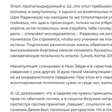
Опыт, пропагандируемый о. Ш., это опыт пребыван
холизму и оккультизму. У одного из влиятельных
Шри Раджнеша) мы находим то же тоталитарное упр
поймешь, что здесь происходит, только если отбро
короче, если позволишь мне отрубить тебе голову» 
деле, – отмечают исследователи, – Раджнеш не хоч
понимали. Он стремится, чтобы его ученики не по
истины. Подлинная религиозная жизнь обретается
высказывания Бхагвана нельзя понимать буквальн
неизреченную тотальность опыта» (Lewis, Kemp 200
Манипуляция сознанием в Нью-Эйдж и в «христиа
сведение с ума других. В духе такой манипуляции 
их из модернистского предания. При этом его пар
жонглирование понятиями «уже» и «еще не», взят
О. Ш. доказывает, что в Церкви не нужны принципы
прав по обычной логике, а в смысле безумия непр
протестуя против принятия „павших“, ссылался на
гонения Декия был типичным ригористом. Но в том