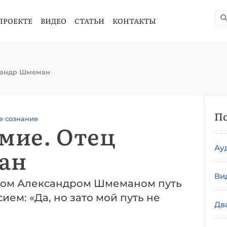
ПРОЕКТЕ
ВИДЕО
СТАТЬИ
КОНТАКТЫ
сандр Шмеман
По
е сознание
мие. Отец
Ау
ан
Ви
тцом Александром Шмеманом путь
сием: «Да, но зато мой путь не
Дв