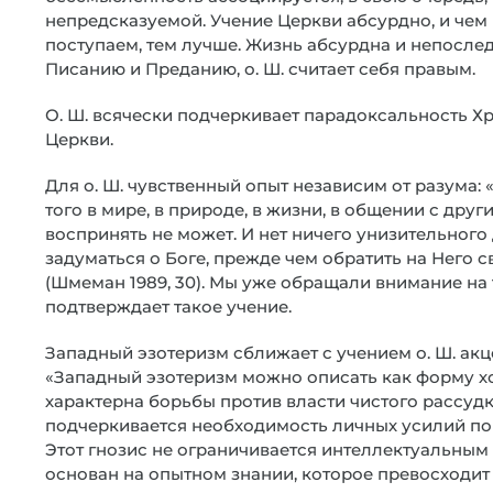
непредсказуемой. Учение Церкви абсурдно, и чем
поступаем, тем лучше. Жизнь абсурдна и непосле
Писанию и Преданию, о. Ш. считает себя правым.
О. Ш. всячески подчеркивает парадоксальность Хр
Церкви.
Для о. Ш. чувственный опыт независим от разума: «
того в мире, в природе, в жизни, в общении с дру
воспринять не может. И нет ничего унизительного 
задуматься о Боге, прежде чем обратить на Него с
(Шмеман 1989, 30). Мы уже обращали внимание на 
подтверждает такое учение.
Западный эзотеризм сближает с учением о. Ш. акц
«Западный эзотеризм можно описать как форму хо
характерна борьбы против власти чистого рассудк
подчеркивается необходимость личных усилий по
Этот гнозис не ограничивается интеллектуальным 
основан на опытном знании, которое превосходит г