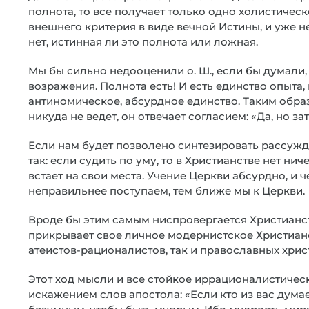
полнота, то все получает только одно холистическ
внешнего критерия в виде вечной Истины, и уже н
нет, истинная ли это полнота или ложная.
Мы бы сильно недооценили о. Ш., если бы думали, 
возражения. Полнота есть! И есть единство опыта,
антиномическое, абсурдное единство. Таким образ
никуда не ведет, он отвечает согласием: «Да, но 
Если нам будет позволено синтезировать рассужде
так: если судить по уму, то в Христианстве нет ниче
встает на свои места. Учение Церкви абсурдно, и
неправильнее поступаем, тем ближе мы к Церкви.
Вроде бы этим самым ниспровергается Христианство.
прикрывает свое личное модернистское Христианс
атеистов-рационалистов, так и православных хрис
Этот ход мысли и все стойкое иррационалистическ
искажением слов апостола: «Если кто из вас думае