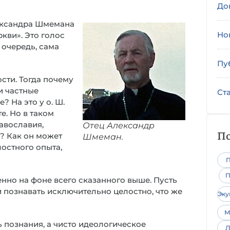
До
ександра Шмемана
Но
ркви». Это голос
 очередь, сама
Пу
ости. Тогда почему
ки частные
Ст
 На это у о. Ш.
те. Но в таком
авославия,
Отец Александр
По
? Как он может
Шмеман.
лостного опыта,
П
П
бенно на фоне всего сказанного выше. Пусть
и познавать исключительно целостно, что же
Эк
М
ть познания, а чисто идеологическое
Л