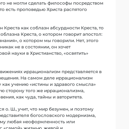
его не могли сделать философы посредством
, то есть проповедью Христа распятого
н Креста как соблазн абсурдности Креста, то
соблазна Креста, о котором говорит апостол:
знания», о котором мы говорили. Нет, этого
икак не в состоянии, он хочет
вой науки в Христианство, «освятить»
движениях иррационализм представляется в
вещения. На самом деле иррационализм
 как учению «истины и здравого смысла»
ную сторону того же иррационализма,
ения, как чуда, тайны и авторитета.
о. Ш., учит, что мир безумен, и поэтому
 представителя богословского модернизма,
ому любая неоформленность или
 с «самой» жизнью, живой и