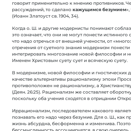
говорит применительно к мнению противников. Ч
рассуждений, то сделано
кажущимся безумием
»
(Иоанн Златоуст св. 1904, 34).
Когда о. Ш. и другие модернисты понимают соблаз
это означает, что они не могут понести истинного 
что надо отречься от внешней учености, от «много
отречения от суетного знания модернизм понести н
интегрировать многознание новой философии и но
Именем Христовым суету сует и всяческую суету.
В модернизме, новой философии и гностических 
качестве альтернативы рационализму эпохи Прос
противоположен не рационализму, а Христианству
(Деян. 26:25). Рационализм же составляет оборот
поскольку оба учения сходятся в отрицании Откров
Иррационализм, последователем какового является 
познавать его надо через безумие. Для о. Ш., как
жизнь абсурдна, бесформенна и изменчива. Поэт
бессмысленность ассоциируется, в свою очередь,