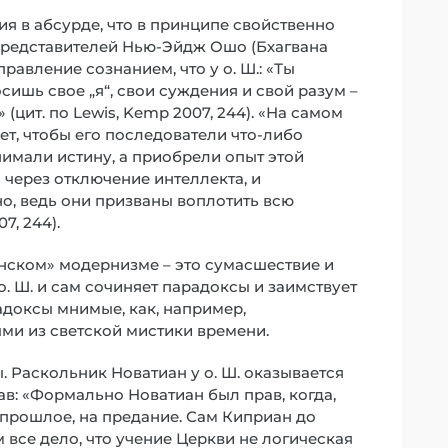
ия в абсурде, что в принципе свойственно
 представителей Нью-Эйдж Ошо (Бхагвана
авление сознанием, что у о. Ш.: «Ты
сишь свое „я“, свои суждения и свой разум –
(цит. по Lewis, Kemp 2007, 244). «На самом
ет, чтобы его последователи что-либо
нимали истину, а приобрели опыт этой
 через отключение интеллекта, и
о, ведь они призваны воплотить всю
7, 244).
нском» модернизме – это сумасшествие и
о. Ш. и сам сочиняет парадоксы и заимствует
адоксы мнимые, как, например,
ыми из светской мистики времени.
. Раскольник Новатиан у о. Ш. оказывается
ав: «Формально Новатиан был прав, когда,
 прошлое, на предание. Сам Киприан до
 все дело, что учение Церкви не логическая