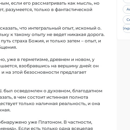
ым, если его рассматривать как мысль, но
т, разумеется, только в фантастической
А
С
казать, что интегральный опыт, искомый о.
Укр
льку к такому опыту не ведет никакая дорога.
уть страха Божия, и только затем – опыт, и
бщения.
, уже в герметизме, древнем и новом, у
вышается, взобравшись на вершину дней: он
 и на этой безосновности предлагает
Ш. был осведомлен о духовном, благодатном
азать, в чем состоит истинная полнота
ествует только наличная реальность, и она
жная.
бнаружено уже Платоном. В частности,
енид». Если есть только одна всецелая