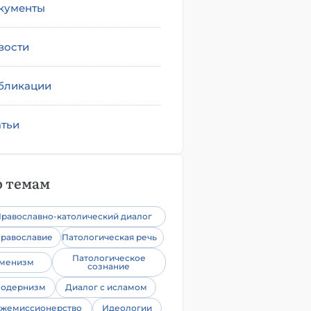
кументы
вости
бликации
атьи
 темам
равославно-католический диалог
равославие
Патологическая речь
Патологическое
уменизм
сознание
одернизм
Диалог с исламом
жемиссионерство
Идеологии