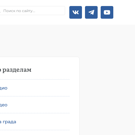
 разделам
дио
део
а града