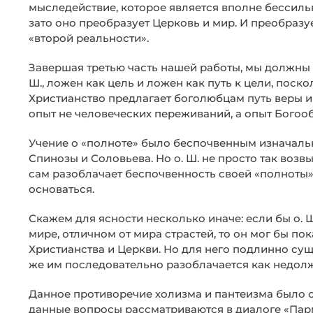
мыследействие, которое является вполне бессильн
зато оно преобразует Церковь и мир. И преобразуе
«второй реальности».
Завершая третью часть нашей работы, мы должны с
Ш., ложен как цель и ложен как путь к цели, поско
Христианство предлагает боголюбцам путь веры и п
опыт не человеческих переживаний, а опыт Богоо
Учение о «полноте» было беспочвенным изначально
Спинозы и Соловьева. Но о. Ш. не просто так воз
сам разоблачает беспочвенность своей «полноты»
основаться.
Скажем для ясности несколько иначе: если бы о. 
мире, отличном от мира страстей, то он мог бы пок
Христианства и Церкви. Но для него подлинно сущ
же им последовательно разоблачается как недол
Данное противоречие холизма и пантеизма было о
данные вопросы рассматриваются в диалоге «Парм