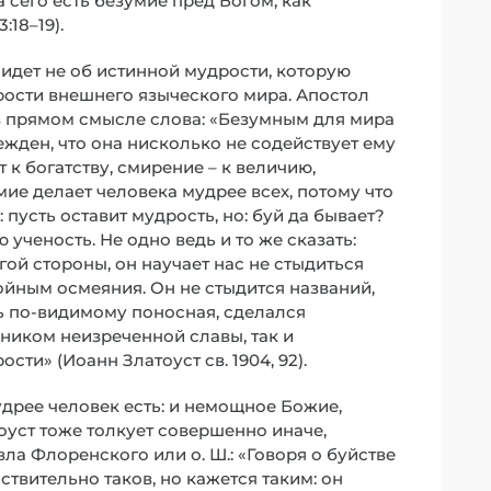
сего есть безумие пред Богом, как
:18–19).
ь идет не об истинной мудрости, которую
рости внешнего языческого мира. Апостол
 в прямом смысле слова: «Безумным для мира
ежден, что она нисколько не содействует ему
 к богатству, смирение – к величию,
умие делает человека мудрее всех, потому что
: пусть оставит мудрость, но: буй да бывает?
ученость. Не одно ведь и то же сказать:
гой стороны, он научает нас не стыдиться
ойным осмеяния. Он не стыдится названий,
щь по-видимому поносная, сделался
ником неизреченной славы, так и
сти» (Иоанн Златоуст св. 1904, 92).
удрее человек есть: и немощное Божие,
латоуст тоже толкует совершенно иначе,
а Флоренского или о. Ш.: «Говоря о буйстве
ствительно таков, но кажется таким: он