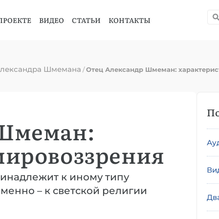
ПРОЕКТЕ
ВИДЕО
СТАТЬИ
КОНТАКТЫ
Александра Шмемана
/
Отец Александр Шмеман: характерис
По
 Шмеман:
Ау
мировоззрения
Ви
инадлежит к иному типу
именно – к светской религии
Дв