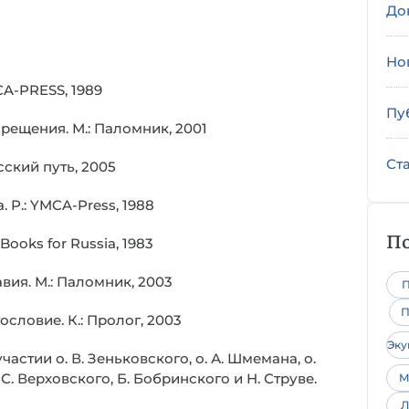
До
Но
CA-PRESS, 1989
Пу
Крещения. М.: Паломник, 2001
Ст
сский путь, 2005
. P.: YMCA-Press, 1988
По
Books for Russia, 1983
вия. М.: Паломник, 2003
П
П
ословие. К.: Пролог, 2003
Эк
астии о. В. Зеньковского, о. А. Шмемана, о.
, С. Верховского, Б. Бобринского и Н. Струве.
М
Л