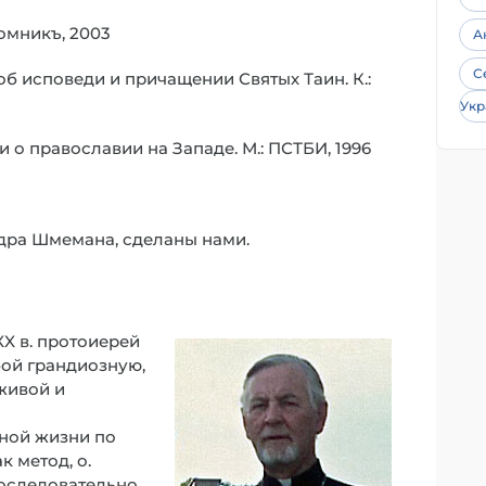
ломникъ, 2003
А
С
об исповеди и причащении Святых Таин. К.:
Укр
и о православии на Западе. М.: ПСТБИ, 1996
ндра Шмемана, сделаны нами.
X в. протоиерей
бой грандиозную,
живой и
тной жизни по
к метод, о.
последовательно