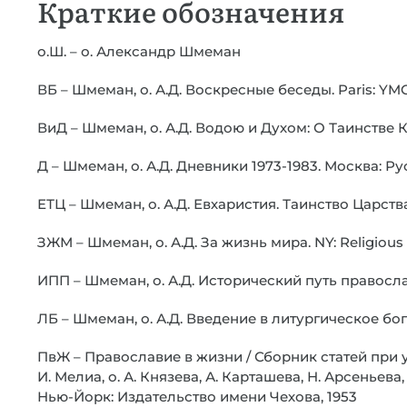
Краткие обозначения
о.Ш. – о. Александр Шмеман
ВБ – Шмеман, о. А.Д. Воскресные беседы. Paris: YM
ВиД – Шмеман, о. А.Д. Водою и Духом: О Таинстве 
Д – Шмеман, о. А.Д. Дневники 1973-1983. Москва: Ру
ЕТЦ – Шмеман, о. А.Д. Евхаристия. Таинство Царства
ЗЖМ – Шмеман, о. А.Д. За жизнь мира. NY: Religious 
ИПП – Шмеман, о. А.Д. Исторический путь правосла
ЛБ – Шмеман, о. А.Д. Введение в литургическое бог
ПвЖ – Православие в жизни / Сборник статей при уч
И. Мелиа, о. А. Князева, А. Карташева, Н. Арсеньева
Нью-Йорк: Издательство имени Чехова, 1953