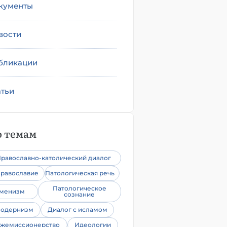
кументы
вости
бликации
атьи
 темам
равославно-католический диалог
равославие
Патологическая речь
Патологическое
уменизм
сознание
одернизм
Диалог с исламом
жемиссионерство
Идеологии