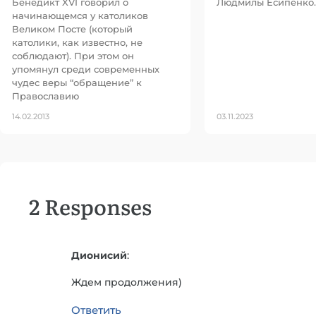
Бенедикт XVI говорил о
Людмилы Есипенко.
начинающемся у католиков
Великом Посте (который
католики, как известно, не
соблюдают). При этом он
упомянул среди современных
чудес веры “обращение” к
Православию
14.02.2013
03.11.2023
2 Responses
Дионисий
:
Ждем продолжения)
Ответить