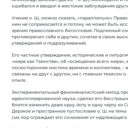
ошибался и вводил в жестокие заблуждения други
Учение о. Ш., можно сказать, «параллельно» Право
ним не соприкасается и потому не может быть исс
зрения православного богословия. Подлинный софи
противоречил себе и другим, сочетая в своих вы
утверждений и подразумеваний.
Его частные утверждения, исторические и литурги
«мире как Таинстве», об «освящении всего мира», 
посюсторонняя мистика времени и коллектива, – 
связаны ни друг с другом, ни с главным тезисом о
опыте.
Экспериментальный феноменалистский метод проб
идеологизированной науки, сделал его бесстрашн
боится изменить даже одну йоту и одну черту из
Дерзкое и пространное пустословие о. Ш. на тем
сих пор ограждает его сочинения от надлежащего