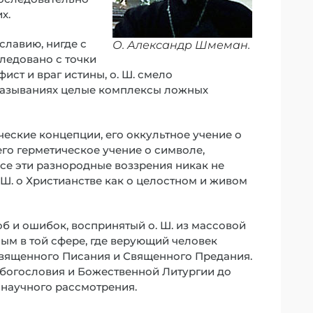
х.
славию, нигде с
О. Александр Шмеман.
ледовано с точки
ст и враг истины, о. Ш. смело
сказываниях целые комплексы ложных
ческие концепции, его оккультное учение о
его герметическое учение о символе,
все эти разнородные воззрения никак не
. Ш. о Христианстве как о целостном и живом
 и ошибок, воспринятый о. Ш. из массовой
ым в той сфере, где верующий человек
 Священного Писания и Священного Предания.
ы богословия и Божественной Литургии до
 научного рассмотрения.