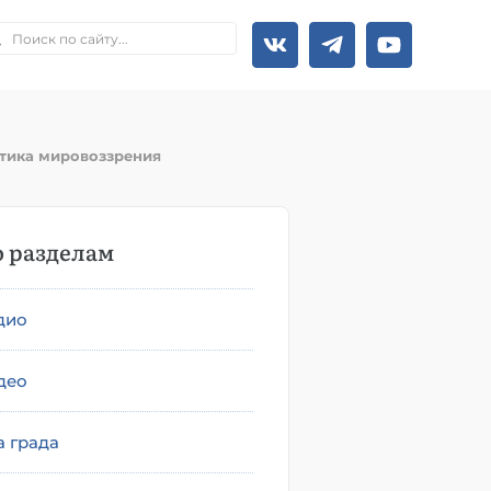
тика мировоззрения
 разделам
дио
део
а града