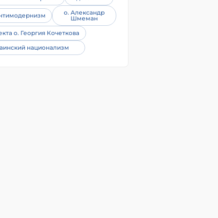
о. Александр
нтимодернизм
Шмеман
екта о. Георгия Кочеткова
аинский национализм