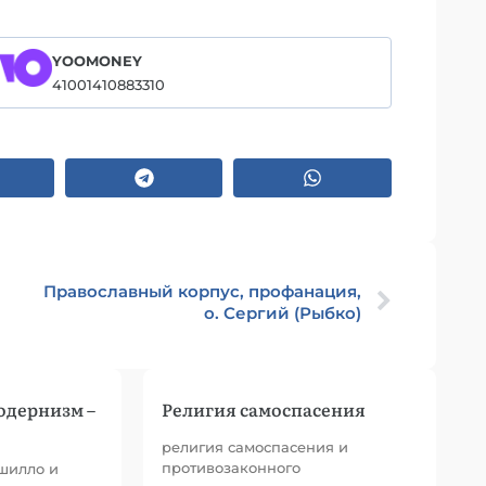
YOOMONEY
41001410883310
Православный корпус, профанация,
о. Сергий (Рыбко)
одернизм –
Религия самоспасения
религия самоспасения и
противозаконного
шилло и