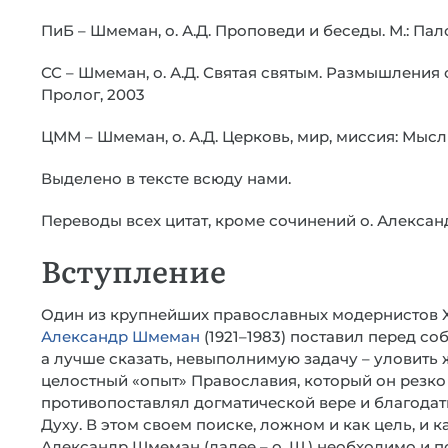
ПиБ – Шмеман, о. А.Д. Проповеди и беседы. М.: Па
СС – Шмеман, о. А.Д. Святая святым. Размышления 
Пролог, 2003
ЦММ – Шмеман, о. А.Д. Церковь, мир, миссия: Мысл
Выделено в тексте всюду нами.
Переводы всех цитат, кроме сочинений о. Алекса
Вступление
Один из крупнейших православных модернистов X
Александр Шмеман
(1921–1983) поставил перед со
а лучше сказать, невыполнимую задачу – уловить 
целостный «опыт» Православия, который он резко
противопоставлял догматической вере и благода
Духу. В этом своем поиске, ложном и как цель, и ка
Александр Шмеман (далее – о. Ш.) необходимо и 