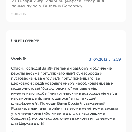
20 января митр. Иларион (Алфеев) совершил
панихиду по о. Виталию Боровому.
21.01.2016
Один ответ
Varahiil
:
31.07.2013 в 13:29
Спаси, Господи! Замѣчательный разборъ и обличенiе
работы весьма популярнаго нынѣ сумасброда и
пустозвона и, въ его лицѣ, популярнѣйшаго (въ
церковной средѣ новоявленныхъ неообновленцевъ и
модернистовъ) “богословскаго” направленiя,
именуемаго якобы “литургическимъ возрожденiемъ”, а
на самомъ дѣлѣ, являющагося “вяло текущей
шизофренiей”. Помощи Вамъ Божiей, уважаемый
Романъ, а наипаче терпѣнiя въ этомъ нелёгкомъ, весьма
утомительномъ (ибо имѣете дѣло съ настоящимъ
бредомъ!), но, однако же, очень важномъ и полезномъ
для Церкви дѣлѣ!