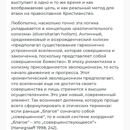
выступает в одно и то же время и как
воображаемая цель, и как реальный метод для
атаки на православное Христианство.
Любопытно, насколько точно эта логика
укладывается в концепцию «различительного
холизма» (diversitarian holism). Античный,
средневековый и возрожденческий холизм
«предполагал существование гармонично
устроенной вселенной, которая совершенна и
законченна, поскольку представляет собой
совершенное Божество». В эпоху романтизма к
холизму присоединяется эволюционизм, то есть
начало движения и прогресса. Этот
«романтический эволюционизм предполагает,
что вселенная еще не достигла своего
совершенства и лишь стремится к высшим
осуществлениям. Это уже новый, современный
элемент. Так возникает дилемма, которую проще
всего сформулировать в этических терминах:
если раньше „благое“ означало собой
„совершенное“, то в новой системе координат
„благое“ – это „совершенствующееся“»
(Hanegraaff 1998, 242).