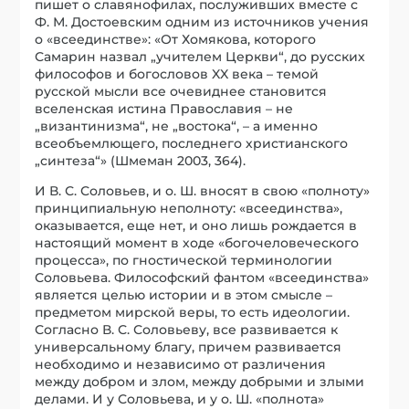
пишет о славянофилах, послуживших вместе с
Ф. М. Достоевским одним из источников учения
о «всеединстве»: «От Хомякова, которого
Самарин назвал „учителем Церкви“, до русских
философов и богословов XX века – темой
русской мысли все очевиднее становится
вселенская истина Православия – не
„византинизма“, не „востока“, – а именно
всеобъемлющего, последнего христианского
„синтеза“» (Шмеман 2003, 364).
И В. С. Соловьев, и о. Ш. вносят в свою «полноту»
принципиальную неполноту: «всеединства»,
оказывается, еще нет, и оно лишь рождается в
настоящий момент в ходе «богочеловеческого
процесса», по гностической терминологии
Соловьева. Философский фантом «всеединства»
является целью истории и в этом смысле –
предметом мирской веры, то есть идеологии.
Согласно В. С. Соловьеву, все развивается к
универсальному благу, причем развивается
необходимо и независимо от различения
между добром и злом, между добрыми и злыми
делами. И у Соловьева, и у о. Ш. «полнота»