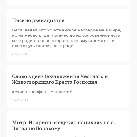
Письмо двенадцатое
Вера, ведая, что христианское наследие не в мире,
но на небеси, где и отечество их сокровенное есть,
сего ради на оное взирает, к оному стремится, и
постигнуть тщится; чего ради
29.06.2011
Слово в день Воздвижения Честнаго и
Животворящаго Креста Господня
архиеп. Феофан Полтавский
26.09.2013
Митр. Иларион отслужил панихиду по о.
Виталию Боровому