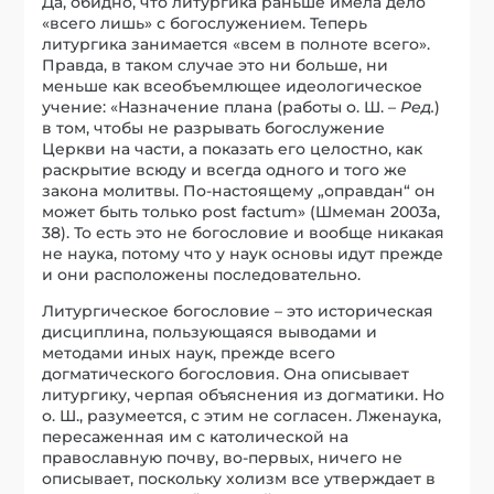
Да, обидно, что литургика раньше имела дело
«всего лишь» с богослужением. Теперь
литургика занимается «всем в полноте всего».
Правда, в таком случае это ни больше, ни
меньше как всеобъемлющее идеологическое
учение: «Назначение плана (работы о. Ш. –
Ред.
)
в том, чтобы не разрывать богослужение
Церкви на части, а показать его целостно, как
раскрытие всюду и всегда одного и того же
закона молитвы. По-настоящему „оправдан“ он
может быть только post factum» (Шмеман 2003a,
38). То есть это не богословие и вообще никакая
не наука, потому что у наук основы идут прежде
и они расположены последовательно.
Литургическое богословие – это историческая
дисциплина, пользующаяся выводами и
методами иных наук, прежде всего
догматического богословия. Она описывает
литургику, черпая объяснения из догматики. Но
о. Ш., разумеется, с этим не согласен. Лженаука,
пересаженная им с католической на
православную почву, во-первых, ничего не
описывает, поскольку холизм все утверждает в