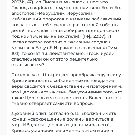
2003b, 47). Из Писания мы знаем иное: что
Господь скорбел о том, что не приняли Его и Его
апостолов: «Иерусалим, Иерусалим,
избивающий пророков и камнями побивающий
посланных к тебе! сколько раз хотел Я собрать
детей твоих, как птица собирает птенцов своих
под крылья, и вы не захотели!» (Мф. 23:37). И
когда апостол говорит о «желании сердца и
молитве к Богу об Израиле во спасение» (Рим.
10:1), то хочет ли, действительно, чтобы иудеи
спаслись или он от этого решительно
отказывается?
Поскольку о. Ш. отрицает преображающую силу
Христианства, его собственное исповедание
веры сводится к бездейственным повторениям,
что Церковь есть жизнь, без уточнения того, что
такое Церковь и что такое жизнь. Более того, он
гневно отвергает сами эти вопросы.
Духовный опыт, согласно о. Ш. «должен иметь
конец; новокрещенные должны вернуться в
мир. Ибо, хотя Церковь и „не от мира сего“,
Христос установил ее именно в этом мире и