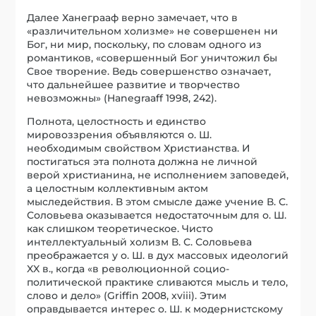
Далее Ханеграаф верно замечает, что в
«различительном холизме» не совершенен ни
Бог, ни мир, поскольку, по словам одного из
романтиков, «совершенный Бог уничтожил бы
Свое творение. Ведь совершенство означает,
что дальнейшее развитие и творчество
невозможны» (Hanegraaff 1998, 242).
Полнота, целостность и единство
мировоззрения объявляются о. Ш.
необходимым свойством Христианства. И
постигаться эта полнота должна не личной
верой христианина, не исполнением заповедей,
а целостным коллективным актом
мыследействия. В этом смысле даже учение В. С.
Соловьева оказывается недостаточным для о. Ш.
как слишком теоретическое. Чисто
интеллектуальный холизм В. С. Соловьева
преображается у о. Ш. в дух массовых идеологий
XX в., когда «в революционной социо-
политической практике сливаются мысль и тело,
слово и дело» (Griffin 2008, xviii). Этим
оправдывается интерес о. Ш. к модернистскому