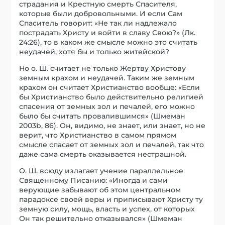
страдания и Крестную смерть Спасителя,
которые были добровольными. И если Сам
Спаситель говорит: «Не так ли надлежало
пострадать Христу и войти в славу Свою?» (Лк.
24:26), то в каком же смысле можно это считать
неудачей, хотя бы и только житейской?
Но о. Ш. считает не только Жертву Христову
земным крахом и неудачей. Таким же земным
крахом он считает Христианство вообще: «Если
бы Христианство было действительно религией
спасения от земных зол и печалей, его можно
было бы считать провалившимся» (Шмеман
2003b, 86). Он, видимо, не знает, или знает, но не
верит, что Христианство в самом прямом
смысле спасает от земных зол и печалей, так что
даже сама смерть оказывается нестрашной.
О. Ш. всюду излагает учение параллельное
Священному Писанию: «Иногда и сами
верующие забывают об этом центральном
парадоксе своей веры и приписывают Христу ту
земную силу, мощь, власть и успех, от которых
Он так решительно отказывался» (Шмеман