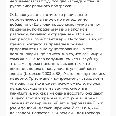
человечеством трудится для «всеединства» в
русле либерального прогресса.
О. Ш. допускает, что «что-то радикально
переменилось в мире», но немедленно
добавляет: «Да, люди продолжают умирать по-
прежнему, по-прежнему мир наполнен
разлукой, печалью и страданием. Но в нем
загорелся и горит свет веры. Не только в то, что
где-то и когда-то за пределами жизни
продолжится наше существование – в это
верили люди и до Христа. А в то, что сам мир и
сама жизнь снова получили смысл и глубину,
что само время наполнилось светом, что
вечность вошла в нашу жизнь уже сейчас и
здесь» (Шмеман 2003b, 88). А это, между прочим,
неверно. Христиане «по-прежнему» страдают и
умирают только в физическом смысле, но уже
не как осужденные на вечную смерть в
пакибытии, но, как имеющие восстать, ожидают
общего всех воскресения, которое во время
свое явит совершивший его и даровавший Бог
(см. Афанасий Александрийский св. 1994, 204).
Как говорит апостол: «Живем ли – для Господа