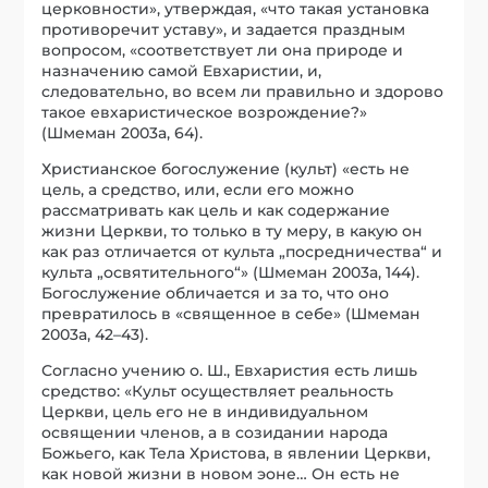
церковности», утверждая, «что такая установка
противоречит уставу», и задается праздным
вопросом, «соответствует ли она природе и
назначению самой Евхаристии, и,
следовательно, во всем ли правильно и здорово
такое евхаристическое возрождение?»
(Шмеман 2003a, 64).
Христианское богослужение (культ) «есть не
цель, а средство, или, если его можно
рассматривать как цель и как содержание
жизни Церкви, то только в ту меру, в какую он
как раз отличается от культа „посредничества“ и
культа „освятительного“» (Шмеман 2003a, 144).
Богослужение обличается и за то, что оно
превратилось в «священное в себе» (Шмеман
2003a, 42–43).
Согласно учению о. Ш., Евхаристия есть лишь
средство: «Культ осуществляет реальность
Церкви, цель его не в индивидуальном
освящении членов, а в созидании народа
Божьего, как Тела Христова, в явлении Церкви,
как новой жизни в новом эоне… Он есть не