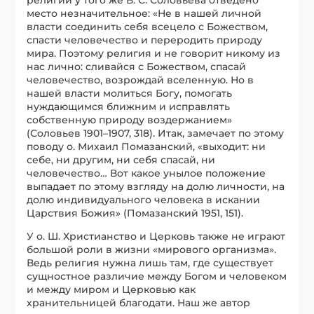
место незначительное: «Не в нашей личной
власти соединить себя всецело с Божеством,
спасти человечество и переродить природу
мира. Поэтому религия и не говорит никому из
нас лично: сливайся с Божеством, спасай
человечество, возрождай вселенную. Но в
нашей власти молиться Богу, помогать
нуждающимся ближним и исправлять
собственную природу воздержанием»
(Соловьев 1901–1907, 318). Итак, замечает по этому
поводу о. Михаил Помазанский, «выходит: ни
себе, ни другим, ни себя спасай, ни
человечество… Вот какое унылое положение
выпадает по этому взгляду на долю личности, на
долю индивидуального человека в искании
Царствия Божия» (Помазанский 1951, 151).
У о. Ш. Христианство и Церковь также не играют
большой роли в жизни «мирового организма».
Ведь религия нужна лишь там, где существует
сущностное различие между Богом и человеком
и между миром и Церковью как
хранительницей благодати. Наш же автор