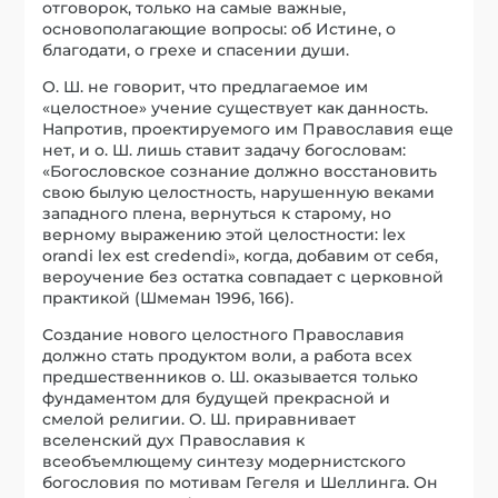
отговорок, только на самые важные,
основополагающие вопросы: об Истине, о
благодати, о грехе и спасении души.
О. Ш. не говорит, что предлагаемое им
«целостное» учение существует как данность.
Напротив, проектируемого им Православия еще
нет, и о. Ш. лишь ставит задачу богословам:
«Богословское сознание должно восстановить
свою былую целостность, нарушенную веками
западного плена, вернуться к старому, но
верному выражению этой целостности: lex
orandi lex est credendi», когда, добавим от себя,
вероучение без остатка совпадает с церковной
практикой (Шмеман 1996, 166).
Создание нового целостного Православия
должно стать продуктом воли, а работа всех
предшественников о. Ш. оказывается только
фундаментом для будущей прекрасной и
смелой религии. О. Ш. приравнивает
вселенский дух Православия к
всеобъемлющему синтезу модернистского
богословия по мотивам Гегеля и Шеллинга. Он