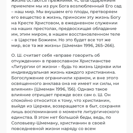
жизнь остаются прежними: «С благодарением
приемлем мы из рук Бога возлюбленный Его сад
– наш мир. Мы вкушаем его плоды, претворяем
его вещество в жизнь, приносим эту жизнь Богу
на Кресте Христовом, в ежедневном служении
на наших престолах, предвосхищая обладание
им, этим миром, в нашем восстановленном теле
– в Царстве Божием. Но это будет все тот же
мир, все та же жизнь» (Шмеман 1996, 265–266).
О. Ш. считает себя «вправе говорить об
отчуждении» в православном Христианстве
«Литургии от жизни – будь то жизнь Церкви или
индивидуальная жизнь каждого христианина.
Богослужение ограничили храмом, и вне этого
освященного анклава она не имеет ни силы, ни
влияния» (Шмеман 1996, 156). Однако такое
влияние отрицает прежде всех сам о. Ш. Он
спокойно относится к тому, что христианин,
выйдя из Церкви, возвращается в быт, сохраняя
лишь воспоминания о моменте литургического
единства. В этом нет большой беды, ведь, по
Соловьеву-Шмеману, христианин в своей
повседневной жизни наряду со всем