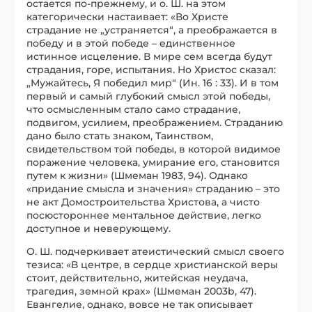
остается по-прежнему, и о. Ш. на этом
категорически настаивает: «Во Христе
страдание не „устраняется“, а преображается в
победу и в этой победе – единственное
истинное исцеление. В мире сем всегда будут
страдания, горе, испытания. Но Христос сказал:
„Мужайтесь, Я победил мир“ (Ин. 16 : 33). И в том
первый и самый глубокий смысл этой победы,
что осмысленным стало само страдание,
подвигом, усилием, преображением. Страданию
дано было стать знаком, Таинством,
свидетельством той победы, в которой видимое
поражение человека, умирание его, становится
путем к жизни» (Шмеман 1983, 94). Однако
«придание смысла и значения» страданию – это
не акт Домостроительства Христова, а чисто
посюстороннее ментальное действие, легко
доступное и неверующему.
О. Ш. подчеркивает атеистический смысл своего
тезиса: «В центре, в сердце христианской веры
стоит, действительно, житейская неудача,
трагедия, земной крах» (Шмеман 2003b, 47).
Евангелие, однако, вовсе не так описывает