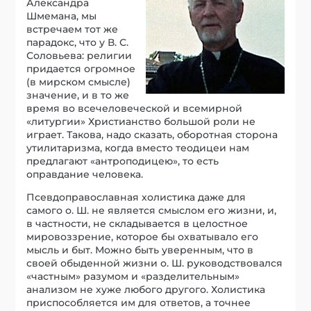
Александра
Шмемана, мы
встречаем тот же
парадокс, что у В. С.
Соловьева: религии
придается огромное
(в мирском смысле)
значение, и в то же
время во всечеловеческой и всемирной
«литургии» Христианство большой роли не
играет. Такова, надо сказать, оборотная сторона
утилитаризма, когда вместо теодицеи нам
предлагают «антроподицею», то есть
оправдание человека.
Псевдоправославная холистика даже для
самого о. Ш. не является смыслом его жизни, и,
в частности, не складывается в целостное
мировоззрение, которое бы охватывало его
мысль и быт. Можно быть уверенным, что в
своей обыденной жизни о. Ш. руководствовался
«частным» разумом и «разделительным»
анализом не хуже любого другого. Холистика
приспособляется им для ответов, а точнее