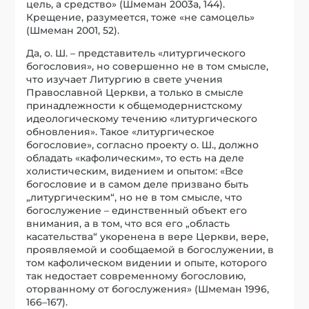
цель, а средство» (Шмеман 2003a, 144).
Крещение, разумеется, тоже «не самоцель»
(Шмеман 2001, 52).
Да, о. Ш. – представитель «литургического
богословия», но совершенно не в том смысле,
что изучает Литургию в свете учения
Православной Церкви, а только в смысле
принадлежности к общемодернистскому
идеологическому течению «литургического
обновления». Такое «литургическое
богословие», согласно проекту о. Ш., должно
обладать «кафолическим», то есть на деле
холистическим, видением и опытом: «Все
богословие и в самом деле призвано быть
„литургическим“, но не в том смысле, что
богослужение – единственный объект его
внимания, а в том, что вся его „область
касательства“ укоренена в вере Церкви, вере,
проявляемой и сообщаемой в богослужении, в
том кафолическом видении и опыте, которого
так недостает современному богословию,
оторванному от богослужения» (Шмеман 1996,
166–167).