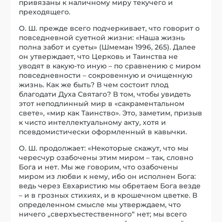
привязаны к наличному миру текучего и
преходящего.
О. Ш. прежде всего подчеркивает, что говорит о
повседневной суетной жизни: «Наша жизнь
полна забот и суеты» (Шмеман 1996, 265). Далее
он утверждает, что Церковь и Таинства не
уводят в какую-то иную – по сравнению с миром
повседневности – сокровенную и очищенную
жизнь. Как же быть? В чем состоит плод
благодати Духа Святаго? В том, чтобы увидеть
этот неподлинный мир в «сакраментальном
свете», «мир как Таинство». Это, заметим, призыв
к чисто интеллектуальному акту, хотя и
псевдомистически оформленный в кавычки.
О. Ш. продолжает: «Некоторые скажут, что мы
чересчур озабочены этим миром – так, словно
Бога и нет. Мы же говорим, что озабочены
миром из любви к нему, ибо он исполнен Бога:
ведь через Евхаристию мы обретаем Бога везде
– и в грозных стихиях, и в крошечном цветке. В
определенном смысле мы утверждаем, что
ничего „сверхъестественного“ нет; мы всего