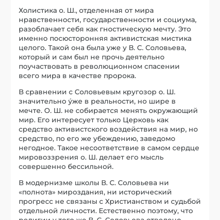
Холистика о. Ш., отделенная от мира
нравственности, государственности и социума,
разоблачает себя как гностическую мечту. Это
именно посюсторонняя активистская мистика
целого. Такой она была уже у В. С. Соловьева,
который и сам был не прочь деятельно
поучаствовать в революционном спасении
всего мира в качестве пророка.
В сравнении с Соловьевым кругозор о. Ш.
значительно ýже в реальности, но шире в
мечте. О. Ш. не собирается менять окружающий
мир. Его интересует только Церковь как
средство активистского воздействия на мир, но
средство, по его же убеждению, заведомо
негодное. Такое несоответствие в самом сердце
мировоззрения о. Ш. делает его мысль
совершенно бессильной.
В модернизме школы В. С. Соловьева ни
«полнота» мироздания, ни исторический
прогресс не связаны с Христианством и судьбой
отдельной личности. Естественно поэтому, что
религии у того же В. С. Соловьева отведено