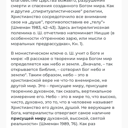
благовестие Царства Божьего, разрушения
смерти и спасения созданного Богом мира. Как
и другие „спиритуалистические“ религии,
Христианство сосредоточило все внимание
свое на „душе“, противопоставив ее „телу“»
(Шмеман 1983, 42–43). Здесь антирелигиозная
полемика о. Ш. отчетливо напоминает Ницше (в
особенности «Утреннюю зарю, или мысли о
моральных предрассудках», Кн. 1).
В монистическом ключе о. Ш. учит о Боге и
мире: «В рассказе о творении мира Богом мир
определяется как небо и земля. „Вначале, – так
открывается Библия, – сотворил Бог небо и
землю“. Таким образом, небо – это в
христианской вере не что-то внемирное, не
другой мир. Это – присущее миру, присущее
творению духовное, так сказать, вертикальное
измерение его. Небо – это в мире то, что высоко,
чисто, духовно, это то, что в человеке называет
Христианство его духом, душой. Не верующие в
Бога, материалисты отвергают самое наличие
присущей миру
духовной, высокой, святой
реальности» (Шмеман 1989, 76). Как раз