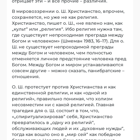
отрицает эти – и все прочие – различия.
В мировоззрении о. Ш. Христианство, впрочем,
сохраняется, но уже не как религия.
Христианство, пишет о. Ш., «не явлено нам, как
„культ“ или „религия“. Ибо религия нужна там,
где существует непроходимая преграда между
Богом и человеком» (Шмеман 1983, 16–17). Для о.
Ш. не существует непроходимой преграды
между Богом и человеком, чем полностью
отменяется личное предстояние человека пред
Богом. Между Богом и миром устанавливаются
совсем другие – можно сказать, панибратские –
отношения.
О. Ш. протестует против Христианства и как
единственной религии, и как «одной из
религий», правильно понимая, что холизм
несовместим ни с какой религией. Главная
трагедия для о. Ш. состоит в том, что,
«„спиритуализировав“ себя, Христианство
превратилось в „одну из религий“,
обслуживающих людей и их „духовные нужды“,
тогда как вошло оно в „мир сей“ как победное