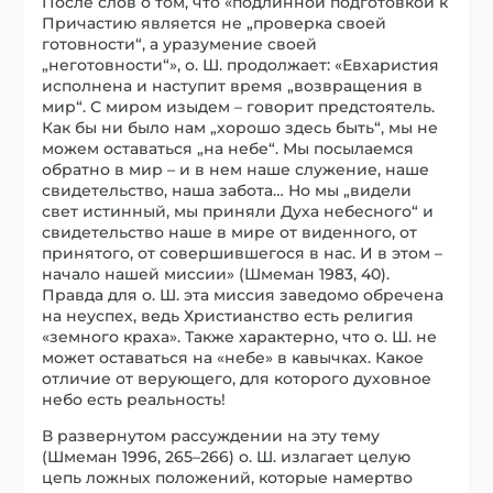
После слов о том, что «подлинной подготовкой к
Причастию является не „проверка своей
готовности“, а уразумение своей
„неготовности“», о. Ш. продолжает: «Евхаристия
исполнена и наступит время „возвращения в
мир“. С миром изыдем – говорит предстоятель.
Как бы ни было нам „хорошо здесь быть“, мы не
можем оставаться „на небе“. Мы посылаемся
обратно в мир – и в нем наше служение, наше
свидетельство, наша забота… Но мы „видели
свет истинный, мы приняли Духа небесного“ и
свидетельство наше в мире от виденного, от
принятого, от совершившегося в нас. И в этом –
начало нашей миссии» (Шмеман 1983, 40).
Правда для о. Ш. эта миссия заведомо обречена
на неуспех, ведь Христианство есть религия
«земного краха». Также характерно, что о. Ш. не
может оставаться на «небе» в кавычках. Какое
отличие от верующего, для которого духовное
небо есть реальность!
В развернутом рассуждении на эту тему
(Шмеман 1996, 265–266) о. Ш. излагает целую
цепь ложных положений, которые намертво