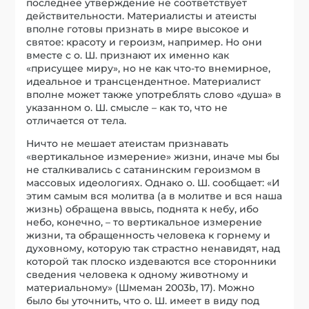
последнее утверждение не соответствует
действительности. Материалисты и атеисты
вполне готовы признать в мире высокое и
святое: красоту и героизм, например. Но они
вместе с о. Ш. признают их именно как
«присущее миру», но не как что-то внемирное,
идеальное и трансцендентное. Материалист
вполне может также употреблять слово «душа» в
указанном о. Ш. смысле – как то, что не
отличается от тела.
Ничто не мешает атеистам признавать
«вертикальное измерение» жизни, иначе мы бы
не сталкивались с сатанинским героизмом в
массовых идеологиях. Однако о. Ш. сообщает: «И
этим самым вся молитва (а в молитве и вся наша
жизнь) обращена ввысь, поднята к небу, ибо
небо, конечно, – то вертикальное измерение
жизни, та обращенность человека к горнему и
духовному, которую так страстно ненавидят, над
которой так плоско издеваются все сторонники
сведения человека к одному животному и
материальному» (Шмеман 2003b, 17). Можно
было бы уточнить, что о. Ш. имеет в виду под