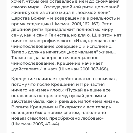
хочет, чтобы она оставалась в нем до скончания
самого мира… Отсюда двойной ритм церковной
жизни: уход из этого мира в „восьмой день“
Царства Божия – и возвращение в реальность и
время седмицы» (Шмеман 2001, 162–163). Этот
двойной ритм принадлежит полностью миру
сему, как и сами Таинства, но для о. Ш. в этом нет
ничего катастрофического: «Итак, крещальное
чинопоследование совершено и исполнено.
Теперь должна начаться „нормальная“ жизнь…
Только когда завершается крещальное
чинопоследование, Крещение начинает
„действовать“ в нас» (Шмеман 2001, 167–168).
Крещение начинает «действовать» в кавычках,
потому что после Крещения и Причастия
ничего не изменилось: «Пускай внешне все
оставалось по-прежнему, пускай делами и
заботами была, как и раньше, наполнена жизнь.
В опыте Крещения и Евхаристии все теперь
освещено было новым светом, наполнено
новым смыслом, преображено любовью»
(Шмеман 2003, 43–44).