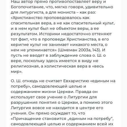
Наш автор прямо противопоставляет веру и
Богопочитание, что, мягко говоря, удивительно
для литургиста, а для мониста – как раз:
«Христианство проповедовалось как
спасительная вера, а не как спасительный культ,
и в нем культ был не объектом веры, а ее
результатом. Историки недостаточно оттеняют
тот факт, что в проповеди Христианства, в его
керигме культ не занимает никакого места, о
нем не упоминается» (Шмеман 2003a, 143). И
пусть не вводят в заблуждение слова о. Ш. о
вере, поскольку здесь имеется в виду не
религиозная, а холистическая вера в «весь
мир».
О. Ш. отнюдь не считает Евхаристию «единым на
потребу», самодовлеющей целью и
содержанием жизни Церкви. Правда он
использует свое учение о Литургии для
разрушения понятия о Церкви, а помимо этого
Литургия вовсе не находится в центре его
учения. Он прямо осуждает то, что
«Причащение становится „единым на потребу“,
самодовлеющей целью и содержанием всей их