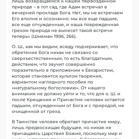
лишь возвращаемся к нашей первозданной
природе – в тот сад, где Адам встречал в
вечерней прохладе Бога. Нет, мы не встречаем
Его вполне и осознанно: мы все еще падшие,
все еще отчужденные, и наша поврежденная
грехом природа не вынесет такой встречи
теперь» (Шмеман 1996, 266).
О. Ш., как мы видим, всюду подчеркивает, что
обретение Бога никак не связано со
сверхъестественным, то есть благодатным,
действием, что звучит совершенно
поразительно в приложении к Евхаристии,
которая становится культом творения,
вариантом наглядного пособия по
«натуральному богословию». От нашего
внимания не должно уйти и то, что для о. Ш. и
после Крещения и Причастия человек остается
падшим, отчужденным от Бога и с природой, не
очищенной от греха.
В Таинстве человек обретает причастие миру,
лишь предвосхищая будущее, но никак не
причащаясь Царствия Божия, поскольку мир и