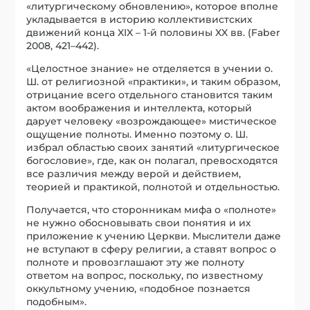
«литургическому обновлению», которое вполне
укладывается в историю коллективистских
движений конца XIX – 1-й половины XX вв. (Faber
2008, 421–442).
«Целостное знание» не отделяется в учении о.
Ш. от религиозной «практики», и таким образом,
отрицание всего отдельного становится таким
актом воображения и интеллекта, который
дарует человеку «возрождающее» мистическое
ощущение полноты. Именно поэтому о. Ш.
избрал областью своих занятий «литургическое
богословие», где, как он полагал, превосходятся
все различия между верой и действием,
теорией и практикой, полнотой и отдельностью.
Получается, что сторонникам мифа о «полноте»
не нужно обосновывать свои понятия и их
приложение к учению Церкви. Мыслители даже
не вступают в сферу религии, а ставят вопрос о
полноте и провозглашают эту же полноту
ответом на вопрос, поскольку, по известному
оккультному учению, «подобное познается
подобным».