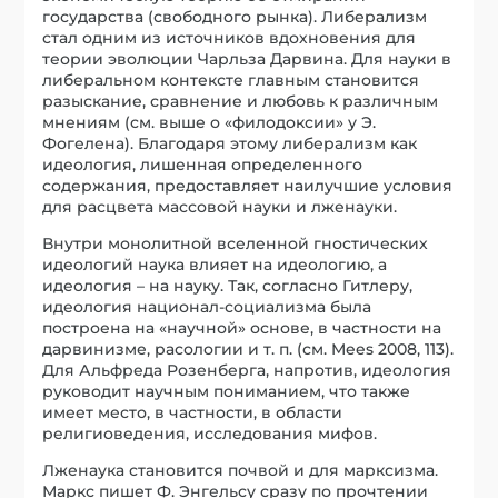
государства (свободного рынка). Либерализм
стал одним из источников вдохновения для
теории эволюции Чарльза Дарвина. Для науки в
либеральном контексте главным становится
разыскание, сравнение и любовь к различным
мнениям (см. выше о «филодоксии» у Э.
Фогелена). Благодаря этому либерализм как
идеология, лишенная определенного
содержания, предоставляет наилучшие условия
для расцвета массовой науки и лженауки.
Внутри монолитной вселенной гностических
идеологий наука влияет на идеологию, а
идеология – на науку. Так, согласно Гитлеру,
идеология национал-социализма была
построена на «научной» основе, в частности на
дарвинизме, расологии и т. п. (см. Mees 2008, 113).
Для Альфреда Розенберга, напротив, идеология
руководит научным пониманием, что также
имеет место, в частности, в области
религиоведения, исследования мифов.
Лженаука становится почвой и для марксизма.
Маркс пишет Ф. Энгельсу сразу по прочтении