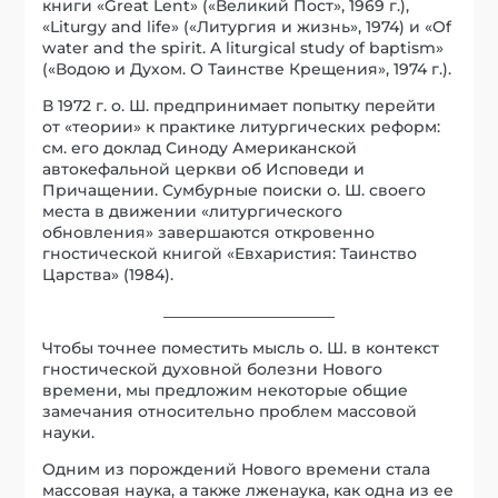
книги «Great Lent» («Великий Пост», 1969 г.),
«Liturgy and life» («Литургия и жизнь», 1974) и «Of
water and the spirit. A liturgical study of baptism»
(«Водою и Духом. О Таинстве Крещения», 1974 г.).
В 1972 г. о. Ш. предпринимает попытку перейти
от «теории» к практике литургических реформ:
см. его доклад Синоду Американской
автокефальной церкви об Исповеди и
Причащении. Сумбурные поиски о. Ш. своего
места в движении «литургического
обновления» завершаются откровенно
гностической книгой «Евхаристия: Таинство
Царства» (1984).
______________________
Чтобы точнее поместить мысль о. Ш. в контекст
гностической духовной болезни Нового
времени, мы предложим некоторые общие
замечания относительно проблем массовой
науки.
Одним из порождений Нового времени стала
массовая наука, а также лженаука, как одна из ее