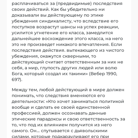
расплачиваться за (предвидимые) последствия
своих действий. Как бы убедительно ни
доказывали вы действующему по этике
убеждения синдикалисту, что вследствие его
поступков возрастут шансы на успех реакции,
усилится угнетение его класса, замедлится
дальнейшее восхождение этого класса, на него
это не произведет никакого впечатления. Если
последствия действия. вытекающего из чистого
убеждения, окажутся скверными, то
действующий считает ответственным за них не
себя, а мир, глупость других людей или волю
Бога, который создал их такими» (Вебер 1990,
697).
Между тем, любой действующий в мире должен
понимать, что следствия вменяются его
деятельности: «Кто хочет заниматься политикой
вообще и сделать ее своей единственной
профессией, должен осознавать данные
этические парадоксы и свою ответственность за
то, что под их влиянием получится из него
самого. Он… спутывается с дьявольскими
силами. которые подкарауливают его при