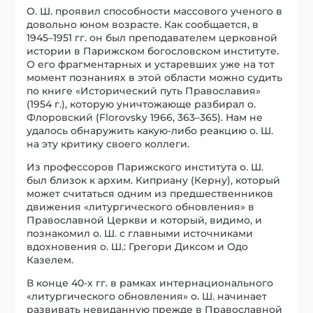
О. Ш. проявил способности массового ученого в
довольно юном возрасте. Как сообщается, в
1945–1951 гг. он был преподавателем церковной
истории в Парижском богословском институте.
О его фрагментарных и устаревших уже на тот
момент познаниях в этой области можно судить
по книге «Исторический путь Православия»
(1954 г.), которую уничтожающе разбирал о.
Флоровский (Florovsky 1966, 363–365). Нам не
удалось обнаружить какую-либо реакцию о. Ш.
на эту критику своего коллеги.
Из профессоров Парижского института о. Ш.
был близок к архим. Киприану (Керну), который
может считаться одним из предшественников
движения «литургического обновления» в
Православной Церкви и который, видимо, и
познакомил о. Ш. с главными источниками
вдохновения о. Ш.: Грегори Диксом и Одо
Казелем.
В конце 40-х гг. в рамках интернационального
«литургического обновления» о. Ш. начинает
развивать невиданную прежде в Православной