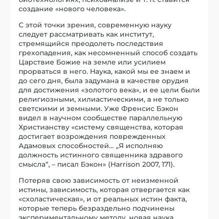
создание «нового человека».
С этой точки зрения, современную науку
следует рассматривать как институт,
стремящийся преодолеть последствия
грехопадения, как несомненный способ создать
Царствие Божие на земле или усилием
прорваться в него. Наука, какой мы ее знаем и
до сего дня, была задумана в качестве орудия
для достижения «золотого века», и ее цели были
религиозными, хилиастическими, а не только
светскими и земными. Уже Френсис Бэкон
видел в научном сообществе параллельную
Христианству «систему священства, которая
достигает возрождения поврежденных
Адамовых способностей… „Я исполняю
должность истинного священника здравого
смысла“, – писал Бэкон» (Harrison 2007, 171).
Потеряв свою зависимость от неизменной
истины, зависимость, которая отвергается как
«схоластическая», и от реальных истин факта,
которые теперь безраздельно подчинены
экспериментальному методу, новая наука