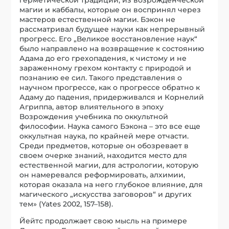
магии и каббалы, которые он воспринял через
мастеров естественной магии. Бэкон не
рассматривал будущее науки как непрерывный
прогресс. Его „Великое восстановление наук“
было направлено на возвращение к состоянию
Адама до его грехопадения, к чистому и не
зараженному грехом контакту с природой и
познанию ее сил. Такого представления о
научном прогрессе, как о прогрессе обратно к
Адаму до падения, придерживался и Корнелий
Агриппа, автор влиятельного в эпоху
Возрождения учебника по оккультной
философии. Наука самого Бэкона – это все еще
оккультная наука, по крайней мере отчасти.
Среди предметов, которые он обозревает в
своем очерке знаний, находится место для
естественной магии, для астрологии, которую
он намеревался реформировать, алхимии,
которая оказала на него глубокое влияние, для
магического „искусства заговоров“ и других
тем» (Yates 2002, 157–158).
Йейтс продолжает свою мысль на примере