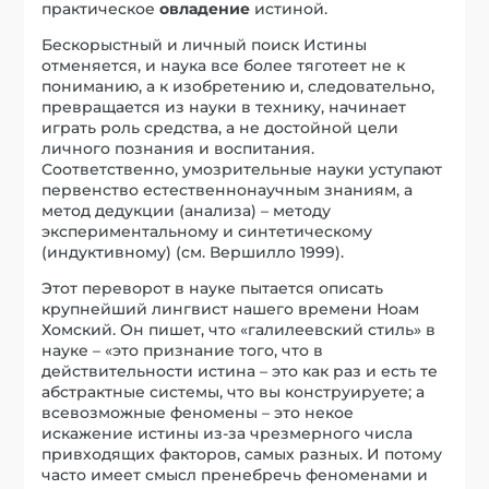
практическое
овладение
истиной.
Бескорыстный и личный поиск Истины
отменяется, и наука все более тяготеет не к
пониманию, а к изобретению и, следовательно,
превращается из науки в технику, начинает
играть роль средства, а не достойной цели
личного познания и воспитания.
Соответственно, умозрительные науки уступают
первенство естественнонаучным знаниям, а
метод дедукции (анализа) – методу
экспериментальному и синтетическому
(индуктивному) (см. Вершилло 1999).
Этот переворот в науке пытается описать
крупнейший лингвист нашего времени Ноам
Хомский. Он пишет, что «галилеевский стиль» в
науке – «это признание того, что в
действительности истина – это как раз и есть те
абстрактные системы, что вы конструируете; а
всевозможные феномены – это некое
искажение истины из-за чрезмерного числа
привходящих факторов, самых разных. И потому
часто имеет смысл пренебречь феноменами и