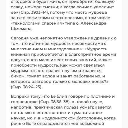
его; доколе будет жить, он приобретет бо́льшую
славу, нежели тысячи; а когда почиет, увеличит
ее» (Сир. 39:13–14), потому что место мудреца
занято софистами и технологами, в том числе
«технологами спасения» типа о. Александра
Шмемана.
Сегодня уже непонятно утверждение древних о
том, что истинная мудрость несовместима с
многознанием и многоделанием: «Мудрость
книжная приобретается в благоприятное время
досуга, и кто мало имеет своих занятий, может
приобрести мудрость. Как может сделаться
мудрым тот, кто правит плугом и хвалится
бичом, гоняет волов и занят работами их, и
которого разговор только о молодых волах?»
(Сир. 38:24–25).
Вопреки тому, что Библия говорит о плотнике и
горшечнике (Сир. 38:36–38), в новой науке,
напротив, практическая польза усматривается
не только в естественных и гуманитарных
науках, но и в модернистском богословии, когда
речь о Боге оправдывается «ее возможной