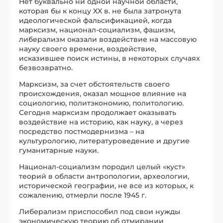
Нет буквально ни одной научной области,
которая бы к концу XX в. не была затронута
идеологической фальсификацией, когда
марксизм, национал-социализм, фашизм,
либерализм оказали воздействие на массовую
науку своего времени, воздействие,
исказившее поиск истины, в некоторых случаях
безвозвратно.
Марксизм, за счет обстоятельств своего
происхождения, оказал мощное влияние на
социологию, политэкономию, политологию.
Сегодня марксизм продолжает оказывать
воздействие на историю, как науку, а через
посредство постмодернизма – на
культурологию, литературоведение и другие
гуманитарные науки.
Национал-социализм породил целый «куст»
теорий в области антропологии, археологии,
исторической географии, не все из которых, к
сожалению, отмерли после 1945 г.
Либерализм приспособил под свои нужды
экономическую теорию об отмирании