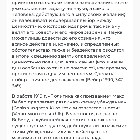
принятого на основе такого взвешивания, то это
уже составляет задачу не науки, а самого
человека, действующего в силу своих желаний;
он взвешивает и совершает выбор между
ценностями, о которых идет речь, так, как ему
велят его совесть и его мировоззрение. Наука
может лишь довести до его сознания, что
всякое действие и, конечно, в определенных
обстоятельствах также и бездействие сводятся
в итоге к решению занять определенную
ценностную позицию, а тем самым (что в наши
дни особенно охотно не замечают), как правило,
противостоять другим ценностям. Сделать
выбор – личное дело каждого» (Вебер 1990, 347–
349).
В работе 1919 г. «Политика как призвание» Макс
Вебер предлагает различать «этику убеждения»
(Gesinnungsethik) от «этики ответственности»
(Verantwortungsethik). В частности, согласно
Веберу, «глубиннейшая противоположность
существует между тем, действуют ли по максиме
этики убеждения… или же действуют по
максиме этики ответственности: надо