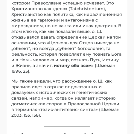
котором Православие успешно исчезает. Это
Христианство как «дело» (Tatchristentum),
Христианство как политика, как нерасчлененная
жизнь в ее гармонии и антагонизме с
мирозданием, но не как та или иная доктрина. В
этом ключе, как мы показали выше, о. Ш.
отказывался давать определение Церкви на том
основании, что «Церковь для Отцов никогда не
„объект“, но всегда „субъект“ богословия, та
реальность, которая позволяет ему познать Бога
и в Нем – человека и мир, познать Путь, Истину
и Жизнь, а значит,
истину обо всем
» (Шмеман
1996, 25).
Мы также видели, что рассуждение о. Ш. как
правило идет в отрыве от доказанных и
доказуемых исторических и генетических
связей, например, когда он излагает историю
догматических споров в Православной Церкви
в терминах «тезис-антитезис- синтез» (Шмеман
2003, 153, 158).
______________________