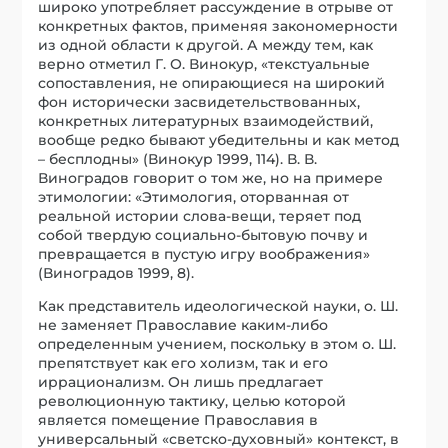
широко употребляет рассуждение в отрыве от
конкретных фактов, применяя закономерности
из одной области к другой. А между тем, как
верно отметил Г. О. Винокур, «текстуальные
сопоставления, не опирающиеся на широкий
фон исторически засвидетельствованных,
конкретных литературных взаимодействий,
вообще редко бывают убедительны и как метод
– бесплодны» (Винокур 1999, 114). В. В.
Виноградов говорит о том же, но на примере
этимологии: «Этимология, оторванная от
реальной истории слова-вещи, теряет под
собой твердую социально-бытовую почву и
превращается в пустую игру воображения»
(Виноградов 1999, 8).
Как представитель идеологической науки, о. Ш.
не заменяет Православие каким-либо
определенным учением, поскольку в этом о. Ш.
препятствует как его холизм, так и его
иррационализм. Он лишь предлагает
революционную тактику, целью которой
является помещение Православия в
универсальный «светско-духовный» контекст, в