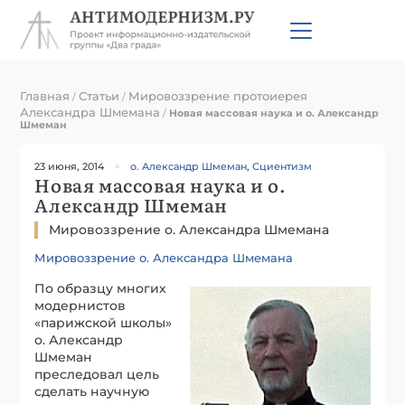
Главная
Статьи
Мировоззрение протоиерея
/
/
Александра Шмемана
/
Новая массовая наука и о. Александр
Шмеман
23 июня, 2014
о. Александр Шмеман
,
Сциентизм
Новая массовая наука и о.
Александр Шмеман
Мировоззрение о. Александра Шмемана
Мировоззрение о. Александра Шмемана
По образцу многих
модернистов
«парижской школы»
о. Александр
Шмеман
преследовал цель
сделать научную