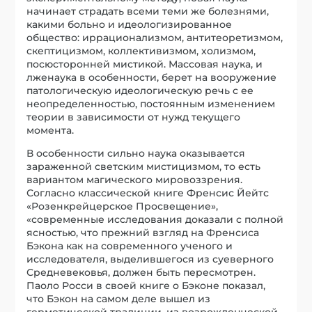
начинает страдать всеми теми же болезнями,
какими больно и идеологизированное
общество: иррационализмом, антитеоретизмом,
скептицизмом, коллективизмом, холизмом,
посюсторонней мистикой. Массовая наука, и
лженаука в особенности, берет на вооружение
патологическую идеологическую речь с ее
неопределенностью, постоянным изменением
теории в зависимости от нужд текущего
момента.
В особенности сильно наука оказывается
зараженной светским мистицизмом, то есть
вариантом магического мировоззрения.
Согласно классической книге Френсис Йейтс
«Розенкрейцерское Просвещение»,
«современные исследования доказали с полной
ясностью, что прежний взгляд на Френсиса
Бэкона как на современного ученого и
исследователя, выделившегося из суеверного
Средневековья, должен быть пересмотрен.
Паоло Росси в своей книге о Бэконе показал,
что Бэкон на самом деле вышел из
герметической традиции, из возрожденческой