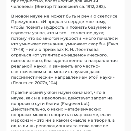
пригодностью, полезностью для жизни
человека» (Виктор Глазовский св. 1912, 382).
В новой науке не может быть и речи о скепсисе
Премудрого: «И предал я сердце мое тому,
чтобы познать мудрость и познать безумие и
глупость: узнал, что и это – томление духа;
потому что во многой мудрости много печали; и
кто умножает познания, умножает скорбь» (Еккл.
1:17–18) – или о призывах К. Н. Леонтьева
отречься «от утилитарно-эвдемонического,
всеполезного, благоденственного направления
реальной науки, и заменить его честно-
скептическим и во многих случаях даже
пессимистическим направлением этой науки»
(Леонтьев 2007a, 104).
Практический уклон науки означает, что в
науке, как и в идеологии, действует запрет на
вопросы о сути бытия (Frageverbot).
Действительно, о каких метафизических
вопросах можно говорить в марксизме, если
марксизм – это ни в каком смысле не теория, а
одна лишь революционная тактика плюс ее