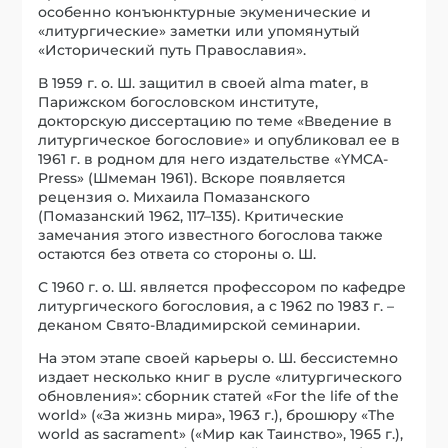
особенно конъюнктурные экуменические и
«литургические» заметки или упомянутый
«Исторический путь Православия».
В 1959 г. о. Ш. защитил в своей alma mater, в
Парижском богословском институте,
докторскую диссертацию по теме «Введение в
литургическое богословие» и опубликовал ее в
1961 г. в родном для него издательстве «YMCA-
Press» (Шмеман 1961). Вскоре появляется
рецензия о. Михаила Помазанского
(Помазанский 1962, 117–135). Критические
замечания этого известного богослова также
остаются без ответа со стороны о. Ш.
С 1960 г. о. Ш. является профессором по кафедре
литургического богословия, а с 1962 по 1983 г. –
деканом Свято-Владимирской семинарии.
На этом этапе своей карьеры о. Ш. бессистемно
издает несколько книг в русле «литургического
обновления»: сборник статей «For the life of the
world» («За жизнь мира», 1963 г.), брошюру «The
world as sacrament» («Мир как Таинство», 1965 г.),