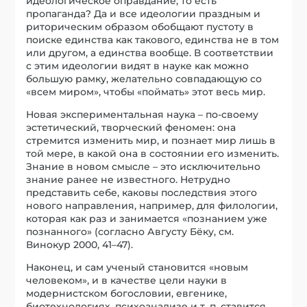
идеологическое оправдание, то есть
пропаганда? Да и все идеологии праздным и
риторическим образом обобщают пустоту в
поиске единства как такового, единства не в том
или другом, а единства вообще. В соответствии
с этим идеологии видят в науке как можно
большую рамку, желательно совпадающую со
«всем миром», чтобы «поймать» этот весь мир.
Новая экспериментальная наука – по-своему
эстетический, творческий феномен: она
стремится изменить мир, и познает мир лишь в
той мере, в какой она в состоянии его изменить.
Знание в новом смысле – это исключительно
знание ранее не известного. Нетрудно
представить себе, каковы последствия этого
нового направления, например, для филологии,
которая как раз и занимается «познанием уже
познанного» (согласно Августу Бёку, см.
Винокур 2000, 41–47).
Наконец, и сам ученый становится «новым
человеком», и в качестве цели науки в
модернистском богословии, евгенике,
биотехнологиях, психоанализе и т. п. ставится