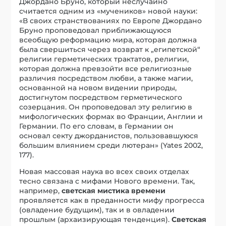
Джордано Бруно, который неслучайно
считается одним из «мучеников» новой науки:
«В своих странствованиях по Европе Джордано
Бруно проповедовал приближающуюся
всеобщую реформацию мира, которая должна
была свершиться через возврат к „египетской“
религии герметических трактатов, религии,
которая должна превзойти все религиозные
различия посредством любви, а также магии,
основанной на новом видении природы,
достигнутом посредством герметического
созерцания. Он проповедовал эту религию в
мифологических формах во Франции, Англии и
Германии. По его словам, в Германии он
основал секту джорданистов, пользовавшуюся
большим влиянием среди лютеран» (Yates 2002,
177).
Новая массовая наука во всех своих отделах
тесно связана с мифами Нового времени. Так,
например,
светская мистика времени
проявляется как в преданности мифу прогресса
(овладение будущим), так и в овладении
прошлым (архаизирующая тенденция).
Светская