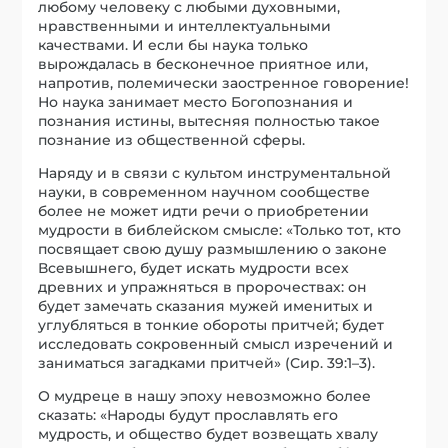
любому человеку с любыми духовными,
нравственными и интеллектуальными
качествами. И если бы наука только
вырождалась в бесконечное приятное или,
напротив, полемически заостренное говорение!
Но наука занимает место Богопознания и
познания истины, вытесняя полностью такое
познание из общественной сферы.
Наряду и в связи с культом инструментальной
науки, в современном научном сообществе
более не может идти речи о приобретении
мудрости в библейском смысле: «Только тот, кто
посвящает свою душу размышлению о законе
Всевышнего, будет искать мудрости всех
древних и упражняться в пророчествах: он
будет замечать сказания мужей именитых и
углубляться в тонкие обороты притчей; будет
исследовать сокровенный смысл изречений и
заниматься загадками притчей» (Сир. 39:1–3).
О мудреце в нашу эпоху невозможно более
сказать: «Народы будут прославлять его
мудрость, и общество будет возвещать хвалу