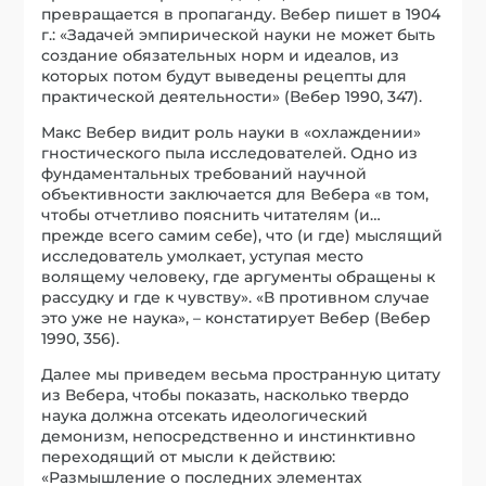
превращается в пропаганду. Вебер пишет в 1904
г.: «Задачей эмпирической науки не может быть
создание обязательных норм и идеалов, из
которых потом будут выведены рецепты для
практической деятельности» (Вебер 1990, 347).
Макс Вебер видит роль науки в «охлаждении»
гностического пыла исследователей. Одно из
фундаментальных требований научной
объективности заключается для Вебера «в том,
чтобы отчетливо пояснить читателям (и…
прежде всего самим себе), что (и где) мыслящий
исследователь умолкает, уступая место
волящему человеку, где аргументы обращены к
рассудку и где к чувству». «В противном случае
это уже не наука», – констатирует Вебер (Вебер
1990, 356).
Далее мы приведем весьма пространную цитату
из Вебера, чтобы показать, насколько твердо
наука должна отсекать идеологический
демонизм, непосредственно и инстинктивно
переходящий от мысли к действию:
«Размышление о последних элементах