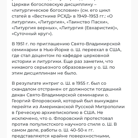
Церкви богословскую дисциплину –
«литургическое богословие» (см. его цикл
статей в «Вестнике РСХД» в 1949–1953 гг.: «О
литургии», «Литургия», «Таинство Пасхи»,
«Литургия верных», «Литургия (Евхаристия)»,
«Суточный круг»).
В 1951 г. по приглашению Свято-Владимирской
семинарии в Нью-Йорке о. Ш. переехал в США,
где стал доцентом по кафедре церковной
истории и литургики. Еще раз заметим, что
никакого серьезного образования у о. Ш. по
этим дисциплинам не было.
В результате интриг о. Ш. в 1955 г. был со
скандалом отстранен от должности тогдашний
декан Свято-Владимирской семинарии о.
Георгий Флоровский, который был вынужден
перейти из Американской Русской Митрополии
в Греческую архиепископию в США. Не
исключено, что о. Флоровский протестовал
против популистского научного стиля о. Ш. В
самом деле, работы о. Ш. 40–50-х гг.
представляются крайне поверхностными,