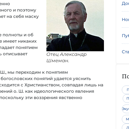
До
енно
рного и поэтому
ет на себя маску
Но
е полноты и об
Пу
е имеет никаких
ладает понятием
Ст
ь описывает
Отец Александр
Шмеман.
Ш., мы переходим к понятиям
По
 богословских понятий удается уяснить
асходится с Христианством, совпадая лишь на
П
рений о. Ш. как идеологического явления
 поскольку эти воззрения явственно
П
Эк
М
Л