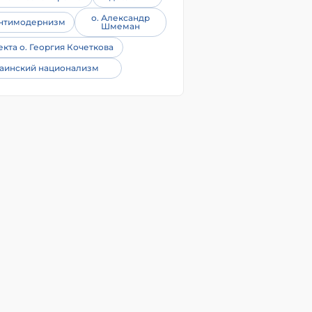
о. Александр
нтимодернизм
Шмеман
екта о. Георгия Кочеткова
аинский национализм