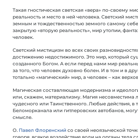
Такая гностическая светская «вера» по-своему м
реальность и место в ней человека. Светский ми
земным и тождественностью земного самому себе
закрытую «вторую реальность», мир утопии, фантази
человек.
Светский мистицизм во всех своих разновидностях
достижению недостижимого. Это мир, который су
созданного Богом. А если перед нами мир реальный
за того, что человек духовно болен. И в том и в д
тотально «магический» мир, а человек – как верхо
Магическая составляющая модернизма и идеолог
или, скажем, материализму. Магия несовместима л
чудесного или Таинственного. Любые действия, в 
Беломорканала или гитлеровских автобанов, могу
смысле.
О.
Павел Флоренский
со своей неоязыческой точки
говоря, всякое воздействие воли на органы тела 