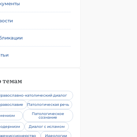
кументы
вости
бликации
атьи
 темам
равославно-католический диалог
равославие
Патологическая речь
Патологическое
уменизм
сознание
одернизм
Диалог с исламом
жемиссионерство
Идеологии