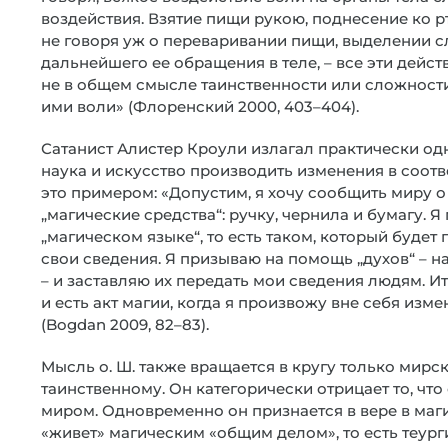
воздействия. Взятие пищи рукою, поднесение ко рт
не говоря уж о переваривании пищи, выделении с
дальнейшего ее обращения в теле, – все эти дейс
не в общем смысле таинственности или сложности
ими воли» (Флоренский 2000, 403–404).
Сатанист Алистер Кроули излагал практически одн
наука и искусство производить изменения в соотв
это примером: «Допустим, я хочу сообщить миру о
„магические средства“: ручку, чернила и бумагу. Я 
„магическом языке“, то есть таком, который будет
свои сведения. Я призываю на помощь „духов“ – на
– и заставляю их передать мои сведения людям. И
и есть акт магии, когда я произвожу вне себя изм
(Bogdan 2009, 82–83).
Мысль о. Ш. также вращается в кругу только мирск
таинственному. Он категорически отрицает то, чт
миром. Одновременно он признается в вере в маг
«живет» магическим «общим делом», то есть теург