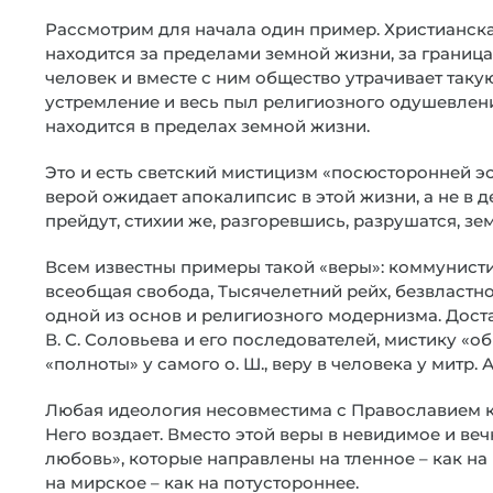
Рассмотрим для начала один пример. Христианска
находится за пределами земной жизни, за граница
человек и вместе с ним общество утрачивает таку
устремление и весь пыл религиозного одушевления,
находится в пределах земной жизни.
Это и есть светский мистицизм «посюсторонней эс
верой ожидает апокалипсис в этой жизни, а не в д
прейдут, стихии же, разгоревшись, разрушатся, земля
Всем известны примеры такой «веры»: коммунисти
всеобщая свобода, Тысячелетний рейх, безвластн
одной из основ и религиозного модернизма. Дост
В. С. Соловьева и его последователей, мистику «о
«полноты» у самого о. Ш., веру в человека у митр. 
Любая идеология несовместима с Православием как
Него воздает. Вместо этой веры в невидимое и ве
любовь», которые направлены на тленное – как на 
на мирское – как на потустороннее.