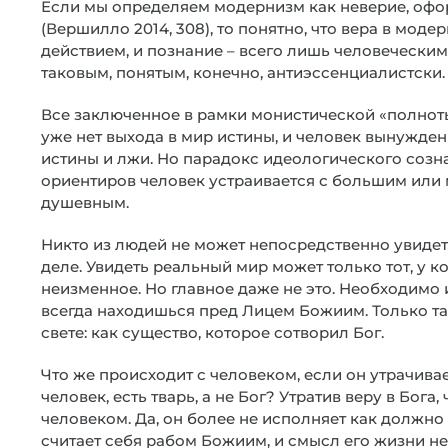
Если мы определяем модернизм как неверие, офо
(Вершилло 2014, 308), то понятно, что вера в мод
действием, и познание – всего лишь человечески
таковым, понятым, конечно, антиэссенциалистски.
Все заключенное в рамки монистической «полноты
уже нет выхода в мир истины, и человек вынужден
истины и лжи. Но парадокс идеологического сознан
ориентиров человек устраивается с большим ил
душевным.
Никто из людей не может непосредственно увидет
деле. Увидеть реальный мир может только тот, у ког
неизменное. Но главное даже не это. Необходимо и
всегда находишься пред Лицем Божиим. Только та
свете: как существо, которое сотворил Бог.
Что же происходит с человеком, если он утрачивает 
человек, есть тварь, а не Бог? Утратив веру в Бога,
человеком. Да, он более не исполняет как должно т
считает себя рабом Божиим, и смысл его жизни н