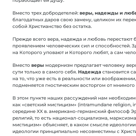
порабощает ей душу.
Вместо трех добродетелей:
веры, надежды и люб
благодатных даров свою замену, целиком их пер
собой Христианство без остатка.
Прежде всего вера, надежда и любовь перестают 
проявлением человеческих сил и способностей. Зде
на Которого уповают и Которого любят, а сам че
Вместо
веры
модернизм предлагает человеку верова
сути только в самого себя.
Надежда
становится с
на то, что уже есть в реальности или воображении,
подменяется гностическим восторгом от мнимого 
В этом пункте наших рассуждений нам необходим
как «светский мистицизм» (intramundane religion, 
середине XX в. американо-германский философ Э
религий, то есть национал-социализма, марксизма,
мистицизм» объясняет, в каком смысле идеологи
идеологии принципиально несовместимы с Христ