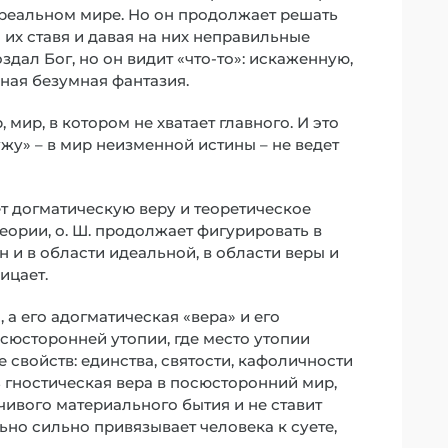
в реальном мире. Но он продолжает решать
их ставя и давая на них неправильные
здал Бог, но он видит «что-то»: искаженную,
ная безумная фантазия.
мир, в котором не хватает главного. И это
жу» – в мир неизменной истины – не ведет
ет догматическую веру и теоретическое
еории, о. Ш. продолжает фигурировать в
н и в области идеальной, в области веры и
ицает.
 а его адогматическая «вера» и его
осюсторонней утопии, где место утопии
 свойств: единства, святости, кафоличности
ть гностическая вера в посюсторонний мир,
чивого материального бытия и не ставит
ьно сильно привязывает человека к суете,