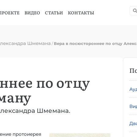
ПРОЕКТЕ
ВИДЕО
СТАТЬИ
КОНТАКТЫ
Александра Шмемана
/
Вера в посюстороннее по отцу Алек
По
ннее по отцу
Ау
ману
Ви
Александра Шмемана.
Дв
чение протоиерея