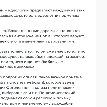
ви
, – идеологии предлагают каждому из этих
екрывающую, то есть идеологии подменяют
быть Божественными дарами, а становятся
сь в центре уже не Бог, в Которого веруют,
ловек с его имманентными дарованиями.
ть только в то, что он уже знает, то есть по
амоосуществляющейся надеждой на земное:
 или то, чего
еще
нет.
Любовь
же
величия человека.
о подробно описать такое важное понятие
intramundane mysticism), которое ввел в
рих Фогелен для анализа политических
 либерализма и т. п. Понятие «светский
и подменяют собой религию и почему
ианством и неизменно ему враждебны.