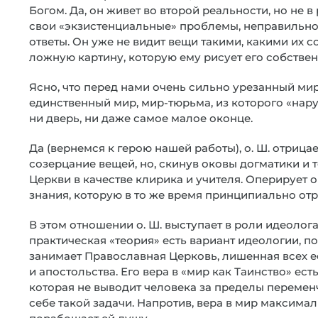
Богом. Да, он живет во второй реальности, но не 
свои «экзистенциальные» проблемы, неправильно 
ответы. Он уже не видит вещи такими, какими их со
ложную картину, которую ему рисует его собствен
Ясно, что перед нами очень сильно урезанный мир, 
единственный мир, мир-тюрьма, из которого «нару
ни дверь, ни даже самое малое оконце.
Да (вернемся к герою нашей работы), о. Ш. отрица
созерцание вещей, но, скинув оковы догматики и т
Церкви в качестве клирика и учителя. Оперирует о
знания, которую в то же время принципиально отр
В этом отношении о. Ш. выступает в роли идеолога,
практическая «теория» есть вариант идеологии, п
занимает Православная Церковь, лишенная всех ее
и апостольства. Его вера в «мир как Таинство» ес
которая не выводит человека за пределы перемен
себе такой задачи. Напротив, вера в мир максимал