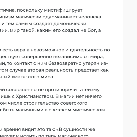
истична, поскольку мистифицирует
стицизм магически одурманивает человека
 и тем самым создает демонически
и, мир такой, каким его создал не Бог, а
 есть вера в невозможное и деятельность по
ществует совершенно независимо от мира,
, то контакт с ним безвозвратно утерян из-
ругом случае вторая реальность предстает как
вный «маг» этого мира.
ий совершенно не противоречит атеизму
ишь с Христианством. В магии нет ничего
том числе строительство советского
т быть магичными в светском мистическом
 зрения видит это так: «В сущности же
следует мыслить по типу магического