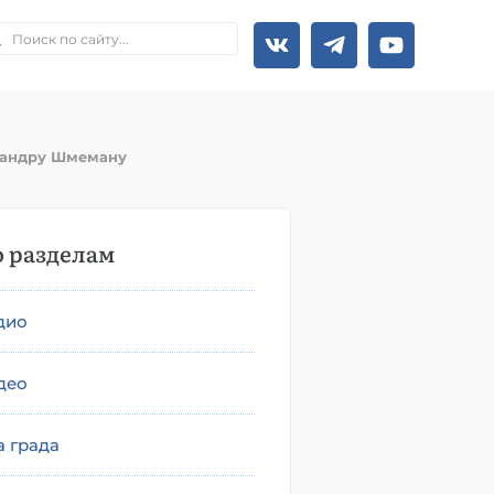
сандру Шмеману
 разделам
дио
део
а града