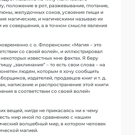
у, положение в рот, разжевывание, глотание,
люны, желудочных соков, усвоения пищи и
твия магические, и магическими называю их
 их совершения, а в точном смысле явления
овременно с о. Флоренским: «Магия – это
етствии со своей волей», и иллюстрировал
 некоторых известных мне фактах. Я беру
пишу „заклинания“ – то есть свои слова – на
 понятен людям, которым я хочу сообщить
борщиков, издателей, продавцов книг и т. д.
так, написание и распространение этой книги
енения в соответствии со своей волей»
их вещей, нигде не прикасаясь ни к чему
о есть мир иной по сравнению с нашим
ический волшебный мир, в котором человек
ической магией.