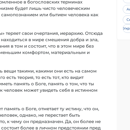
рмленное в богословских терминах
ернизме будет лишь чисто человеческим
А
м самопознанием или бытием человека как
С
Укр
» теряет свои очертания, иерархию. Отсюда
 находиться в мире смешения добра и зла,
ия в том и состоит, что в этом мире без
и меньшим комфортом, материальным и
ь вещи такими, какими они есть на самом
о есть теория, то есть тот, кто видит
меть память о Боге, память о том, что ты
к человек может увидеть себя в истинном
память о Боге, отметает ту истину, что он,
 человек, однако, не перестает быть
о, к чему он предназначен. Да, он более не
е состоит более в личном предстоянии пред