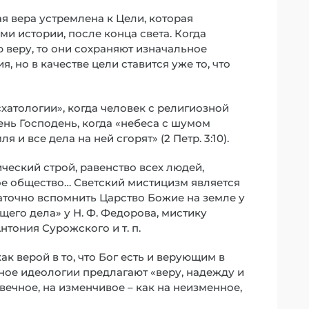
я вера устремлена к Цели, которая
ми истории, после конца света. Когда
ю веру, то они сохраняют изначальное
 но в качестве цели ставится уже то, что
хатологии», когда человек с религиозной
ень Господень, когда «небеса с шумом
 и все дела на ней сгорят» (2 Петр. 3:10).
ческий строй, равенство всех людей,
ое общество… Светский мистицизм является
аточно вспомнить Царство Божие на земле у
бщего дела» у Н. Ф. Федорова, мистику
Антония Сурожского и т. п.
 верой в то, что Бог есть и верующим в
чное идеологии предлагают «веру, надежду и
вечное, на изменчивое – как на неизменное,