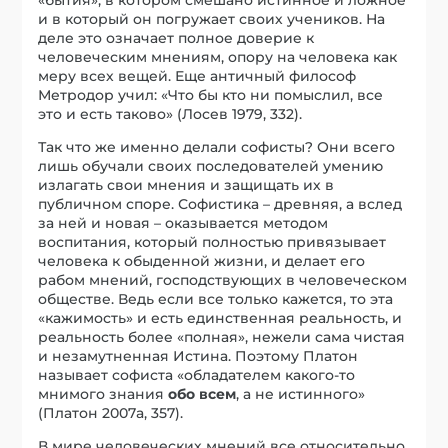
и в который он погружает своих учеников. На
деле это означает полное доверие к
человеческим мнениям, опору на человека как
меру всех вещей. Еще античный философ
Метродор учил: «Что бы кто ни помыслил, все
это и есть таково» (Лосев 1979, 332).
Так что же именно делали софисты? Они всего
лишь обучали своих последователей умению
излагать свои мнения и защищать их в
публичном споре. Софистика – древняя, а вслед
за ней и новая – оказывается методом
воспитания, который полностью привязывает
человека к обыденной жизни, и делает его
рабом мнений, господствующих в человеческом
обществе. Ведь если все только кажется, то эта
«кажимость» и есть единственная реальность, и
реальность более «полная», нежели сама чистая
и незамутненная Истина. Поэтому Платон
называет софиста «обладателем какого-то
мнимого знания
обо всем
, а не истинного»
(Платон 2007a, 357).
В мире человеческих мнений все относительно,