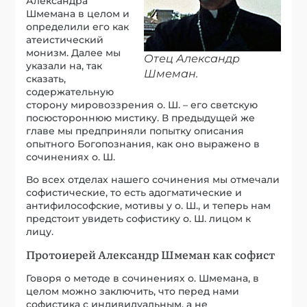
Александра
Шмемана в целом и
определили его как
атеистический
монизм. Далее мы
Отец Александр
указали на, так
Шмеман.
сказать,
содержательную
сторону мировоззрения о. Ш. – его светскую
посюстороннюю мистику. В предыдущей же
главе мы предприняли попытку описания
опытного Богопознания, как оно выражено в
сочинениях о. Ш.
Во всех отделах нашего сочинения мы отмечали
софистические, то есть адогматические и
антифилософские, мотивы у о. Ш., и теперь нам
предстоит увидеть софистику о. Ш. лицом к
лицу.
Протоиерей Александр Шмеман как софист
Говоря о методе в сочинениях о. Шмемана, в
целом можно заключить, что перед нами
софистика с индивидуальным, а не