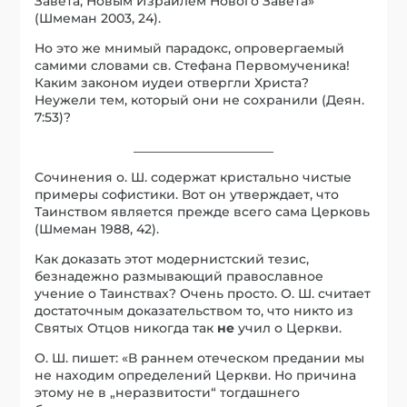
Завета, Новым Израилем Нового Завета»
(Шмеман 2003, 24).
Но это же мнимый парадокс, опровергаемый
самими словами св. Стефана Первомученика!
Каким законом иудеи отвергли Христа?
Неужели тем, который они не сохранили (Деян.
7:53)?
______________________
Сочинения о. Ш. содержат кристально чистые
примеры софистики. Вот он утверждает, что
Таинством является прежде всего сама Церковь
(Шмеман 1988, 42).
Как доказать этот модернистский тезис,
безнадежно размывающий православное
учение о Таинствах? Очень просто. О. Ш. считает
достаточным доказательством то, что никто из
Святых Отцов никогда так
не
учил о Церкви.
О. Ш. пишет: «В раннем отеческом предании мы
не находим определений Церкви. Но причина
этому не в „неразвитости“ тогдашнего