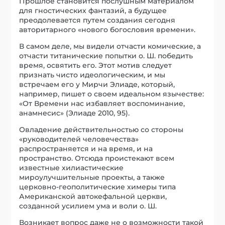
Прошлое становится послушным материалом
для гностических фантазий, а будущее
преодолевается путем создания сегодня
авторитарного «нового богословия времени».
В самом деле, мы видели отчасти комические, а
отчасти титанические попытки о. Ш. победить
время, освятить его. Этот мотив следует
признать чисто идеологическим, и мы
встречаем его у Мирчи Элиаде, который,
например, пишет о своем идеальном язычестве:
«От Времени нас избавляет воспоминание,
анамнесис» (Элиаде 2010, 95).
Овладение действительностью со стороны
«руководителей человечества»
распространяется и на время, и на
пространство. Отсюда проистекают всем
известные хилиастические
мироулучшительные проекты, а также
церковно-геополитические химеры типа
Американской автокефальной церкви,
созданной усилием ума и воли о. Ш.
Возникает вопрос даже не о возможности такой