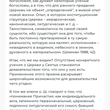
богословия, как думают некоторые ученые
богословы, а в том, что для раннего предания
Церковь не объект „определений“, а живой опыт
новой жизни. Опыт, в котором институционная
структура Церкви – иерархическая,
каноническая, литургическая и т. д. –
Таинственна, символична по самой своей
сущности, ибо существует она для того, чтобы
быть постоянно претворяемой в ту самую
реальность, которую она являет, исполнением –
невидимого в видимом, небесного в земном,
духовного в материальном» (Шмеман 1988, 42).
Итак, что же мы видим? Отсутствие конкретного
учения о Церкви у Святых становится
доказательством того, что оно у них есть.
Применение этого приема раскрывает
широчайшие возможности для доказательства
чего угодно.
В том же ключе о. Ш. говорит о том, что
«понимание Причастия, как индивидуального
акта, затемнило первоначальный, церковный,
подлинно литургический его смысл, бывший