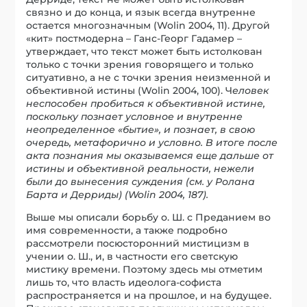
связно и до конца, и язык всегда внутренне
остается многозначным (Wolin 2004, 11). Другой
«кит» постмодерна – Ганс-Георг Гадамер –
утверждает, что текст может быть истолкован
только с точки зрения говорящего и только
ситуативно, а не с точки зрения неизменной и
объективной истины (Wolin 2004, 100). Ч
еловек
неспособен пробиться к объективной истине,
поскольку познает условное и внутренне
неопределенное «бытие», и познает, в свою
очередь, метафорично и условно. В итоге после
акта познания мы оказываемся еще дальше от
истины и объективной реальности, нежели
были до вынесения суждения (см. у Ролана
Барта и Дерриды)
(Wolin 2004,
187).
Выше мы описали борьбу о. Ш. с Преданием во
имя современности, а также подробно
рассмотрели посюсторонний мистицизм в
учении о. Ш., и, в частности его светскую
мистику времени. Поэтому здесь мы отметим
лишь то, что власть идеолога-софиста
распространяется и на прошлое, и на будущее.