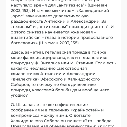
наступало время для „антитезиса“» (Шмеман
2003, 153). И там же мы читаем: «Халкидонский
„орос“ заканчивает диалектическую
раздвоенность Антиохии и Александрии. За
„тезисом“ и „антитезисом“ приходит „синтез“. И
с этого синтеза начинается уже новая –
византийская – глава в истории православного
богословия» (Шмеман 2003, 158).
Здесь, заметим, гегелевская триада в той же
мере фальсифицирована, как и в диалектике
природы у Ф. Энгельса или И. Сталина. Если есть
какая-то неслыханно смехотворная
«диалектика» Антиохии и Александрии,
«диалектика» Эфесского и Халкидонского
Соборов, то почему не быть диалектике
природы, классовой борьбы да и вообще чего
угодно?
О. Ш. излагает те же софистические
соображения и в терминах «крайностей» и
компромисса между ними. О догмате
Халкидонского Собора он пишет: «Это – победа
Православия над обеими крайностями: Христос