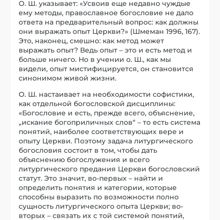
О. Ш. указывает: «Усвоив еще недавно чуждые
ему методы, православное богословие не дало
ответа на предварительный вопрос: как должны
они выражать опыт Церкви?» (Шмеман 1996, 167).
Это, наконец, смешно: как метод может
выражать опыт? Ведь опыт – это и есть метод и
больше ничего. Но в учении о. Ш., как мы
видели, опыт мистифицируется, он становится
синонимом живой жизни.
О. Ш. настаивает на необходимости софистики,
как отдельной богословской дисциплины:
«Богословие и есть, прежде всего, объяснение,
„искание богоприличных слов“ – то есть система
понятий, наиболее соответствующих вере и
опыту Церкви. Поэтому задача литургического
богословия состоит в том, чтобы дать
объяснению богослужения и всего
литургического предания Церкви богословский
статут. Это значит, во-первых – найти и
определить понятия и категории, которые
способны выразить по возможности полно
сущность литургического опыта Церкви; во-
вторых – связать их с той системой понятий,