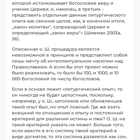
которой истолковывает богословие веру и
учение Церкви; и, наконец, в третьих –
представить отдельные данные литургического
опыта как связное целое, как, в конечном итоге,
„закон молитвы“, соприродный Церкви и
определяющий „закон веры“» (Шмеман 2003a,
26).
Описанная о. Ш. процедура является
невозможной в принципе и представляет собой
лишь мечту об интеллектуальном насилии над
Православием. А если бы этот проект можно
было реализовать, то было бы 100, и 1000, и 10
000 богословий по числу богословов.
Если в основе лежит «литургический опыт», то
он никогда не будет целостным, поскольку,
например, у о. Ш., католиков или обновленцев
такой опыт был, но опыт ложный. Где же взять
внешний по отношению к опыту и постоянный
критерий для различия истины и лжи? О. Ш. на
такой критерий указать не может. Больше того,
если ввести в его систему такой критерий в
виде догматов, то эта система развеется как сон,