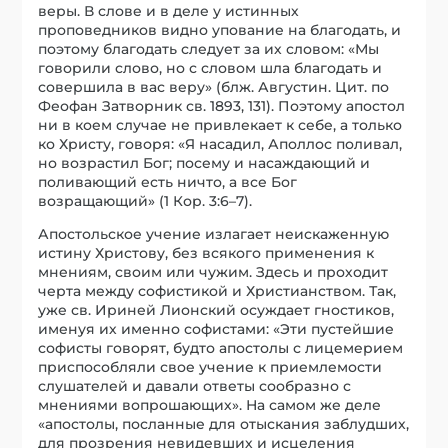
веры. В слове и в деле у истинных
проповедников видно упование на благодать, и
поэтому благодать следует за их словом: «Мы
говорили слово, но с словом шла благодать и
совершила в вас веру» (блж. Августин. Цит. по
Феофан Затворник св. 1893, 131). Поэтому апостол
ни в коем случае не привлекает к себе, а только
ко Христу, говоря: «Я насадил, Аполлос поливал,
но возрастил Бог; посему и насаждающий и
поливающий есть ничто, а все Бог
возращающий» (1 Кор. 3:6–7).
Апостольское учение излагает неискаженную
истину Христову, без всякого применения к
мнениям, своим или чужим. Здесь и проходит
черта между софистикой и Христианством. Так,
уже св. Ириней Лионский осуждает гностиков,
именуя их именно софистами: «Эти пустейшие
софисты говорят, будто апостолы с лицемерием
приспособляли свое учение к приемлемости
слушателей и давали ответы сообразно с
мнениями вопрошающих». На самом же деле
«апостолы, посланные для отыскания заблудших,
для прозрения невидевших и исцеления