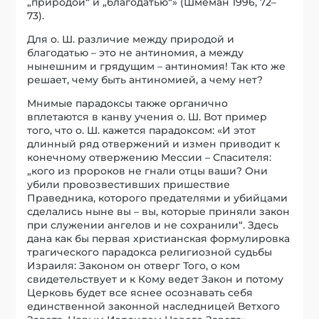
„природой“ и „благодатью“» (Шмеман 1996, 72–
73).
Для о. Ш. различие между природой и
благодатью – это не антиномия, а между
нынешним и грядущим – антиномия! Так кто же
решает, чему быть антиномией, а чему нет?
Мнимые парадоксы также органично
вплетаются в канву учения о. Ш. Вот пример
того, что о. Ш. кажется парадоксом: «И этот
длинный ряд отвержений и измен приводит к
конечному отвержению Мессии – Спасителя:
„кого из пророков не гнали отцы ваши? Они
убили провозвестивших пришествие
Праведника, которого предателями и убийцами
сделались ныне вы – вы, которые приняли закон
при служении ангелов и не сохранили“. Здесь
дана как бы первая христианская формулировка
трагического парадокса религиозной судьбы
Израиля: Законом он отверг Того, о ком
свидетельствует и к Кому ведет Закон и потому
Церковь будет все яснее осознавать себя
единственной законной наследницей Ветхого