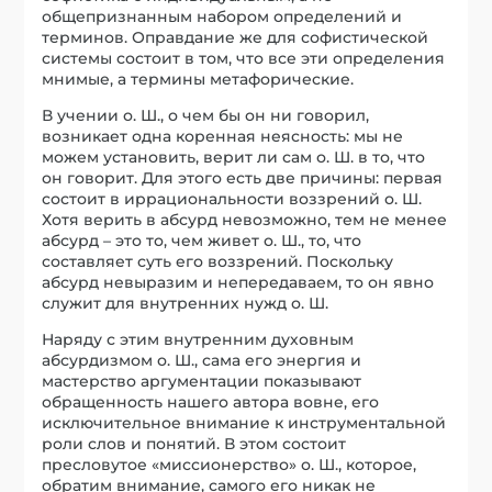
общепризнанным набором определений и
терминов. Оправдание же для софистической
системы состоит в том, что все эти определения
мнимые, а термины метафорические.
В учении о. Ш., о чем бы он ни говорил,
возникает одна коренная неясность: мы не
можем установить, верит ли сам о. Ш. в то, что
он говорит. Для этого есть две причины: первая
состоит в иррациональности воззрений о. Ш.
Хотя верить в абсурд невозможно, тем не менее
абсурд – это то, чем живет о. Ш., то, что
составляет суть его воззрений. Поскольку
абсурд невыразим и непередаваем, то он явно
служит для внутренних нужд о. Ш.
Наряду с этим внутренним духовным
абсурдизмом о. Ш., сама его энергия и
мастерство аргументации показывают
обращенность нашего автора вовне, его
исключительное внимание к инструментальной
роли слов и понятий. В этом состоит
пресловутое «миссионерство» о. Ш., которое,
обратим внимание, самого его никак не