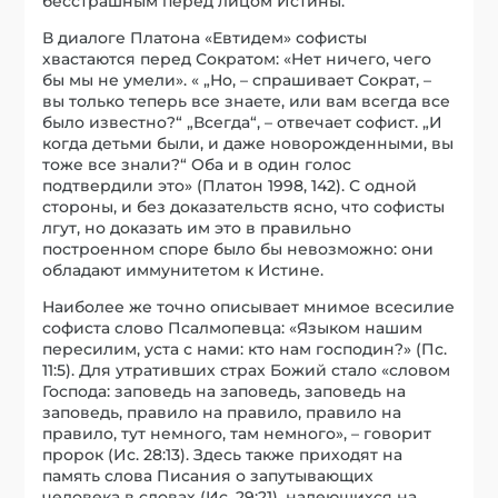
бесстрашным перед лицом Истины.
В диалоге Платона «Евтидем» софисты
хвастаются перед Сократом: «Нет ничего, чего
бы мы не умели». « „Но, – спрашивает Сократ, –
вы только теперь все знаете, или вам всегда все
было известно?“ „Всегда“, – отвечает софист. „И
когда детьми были, и даже новорожденными, вы
тоже все знали?“ Оба и в один голос
подтвердили это» (Платон 1998, 142). С одной
стороны, и без доказательств ясно, что софисты
лгут, но доказать им это в правильно
построенном споре было бы невозможно: они
обладают иммунитетом к Истине.
Наиболее же точно описывает мнимое всесилие
софиста слово Псалмопевца: «Языком нашим
пересилим, уста с нами: кто нам господин?» (Пс.
11:5). Для утративших страх Божий стало «словом
Господа: заповедь на заповедь, заповедь на
заповедь, правило на правило, правило на
правило, тут немного, там немного», – говорит
пророк (Ис. 28:13). Здесь также приходят на
память слова Писания о запутывающих
человека в словах (Ис. 29:21), надеющихся на