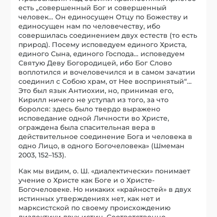
есть „совершенный Бог и совершенный
человек… Он единосущен Отцу по Божеству и
единосущен нам по человечеству, ибо
совершилась соединением двух естеств (то есть
природ). Посему исповедуем единого Христа,
единого Сына, единого Господа… исповедуем
Святую Деву Богородицей, ибо Бог Слово
воплотился и вочеловечился и в самом зачатии
соединил с Собою храм, от Нее воспринятый“…
Это был язык Антиохии, но, принимая его,
Кирилл ничего не уступал из того, за что
боролся: здесь было твердо выражено
исповедание одной Личности во Христе,
ограждена была спасительная вера в
действительное соединение Бога и человека в
одно Лицо, в одного Богочеловека» (Шмеман
2003, 152–153).
Как мы видим, о. Ш. «диалектически» понимает
учение о Христе как Боге и о Христе-
Богочеловеке. Но никаких «крайностей» в двух
истинных утверждениях нет, как нет и
марксистской по своему происхождению
диалектики двух истин. Соответственно,