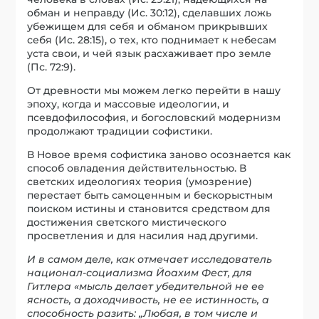
обман и неправду (Ис. 30:12), сделавших ложь
убежищем для себя и обманом прикрывших
себя (Ис. 28:15), о тех, кто поднимает к небесам
уста свои, и чей язык расхаживает про земле
(Пс. 72:9).
От древности мы можем легко перейти в нашу
эпоху, когда и массовые идеологии, и
псевдофилософия, и богословский модернизм
продолжают традиции софистики.
В Новое время софистика заново осознается как
способ овладения действительностью. В
светских идеологиях теория (умозрение)
перестает быть самоценным и бескорыстным
поиском истины и становится средством для
достижения светского мистического
просветления и для насилия над другими.
И в самом деле, как отмечает исследователь
национал-социализма Йоахим Фест, для
Гитлера «мысль делает убедительной не ее
ясность, а доходчивость, не ее истинность, а
способность разить: „Любая, в том числе и