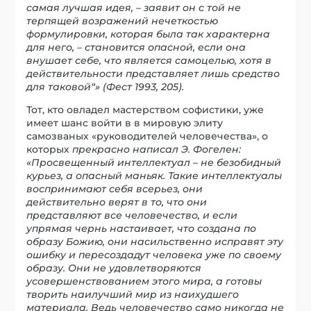
самая лучшая идея, – заявит он с той не
терпящей возражений нечеткостью
формулировки, которая была так характерна
для него, – становится опасной, если она
внушает себе, что является самоцелью, хотя в
действительности представляет лишь средство
для таковой“» (Фест 1993, 205).
Тот, кто овладел мастерством софистики, уже
имеет шанс войти в в мировую элиту
самозваных «руководителей человечества», о
которых
прекрасно написал Э. Фогелен:
«Просвещенный интеллектуал – не безобидный
курьез, а опасный маньяк. Такие интеллектуалы
воспринимают себя всерьез, они
действительно верят в то, что они
представляют все человечество, и если
упрямая чернь настаивает, что создана по
образу Божию, они насильственно исправят эту
ошибку и пересоздадут человека уже по своему
образу. Они не удовлетворяются
усовершенствованием этого мира, а готовы
творить наилучший мир из наихудшего
материала. Ведь человечество само никогда не