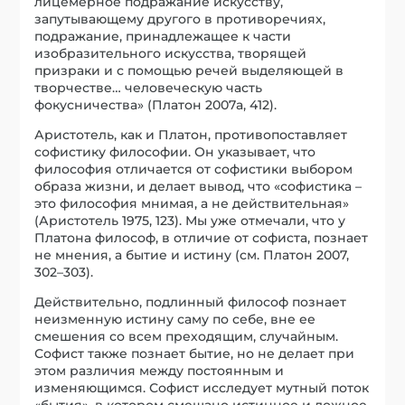
лицемерное подражание искусству,
запутывающему другого в противоречиях,
подражание, принадлежащее к части
изобразительного искусства, творящей
призраки и с помощью речей выделяющей в
творчестве… человеческую часть
фокусничества» (Платон 2007a, 412).
Аристотель, как и Платон, противопоставляет
софистику философии. Он указывает, что
философия отличается от софистики выбором
образа жизни, и делает вывод, что «софистика –
это философия мнимая, а не действительная»
(Аристотель 1975, 123). Мы уже отмечали, что у
Платона философ, в отличие от софиста, познает
не мнения, а бытие и истину (см. Платон 2007,
302–303).
Действительно, подлинный философ познает
неизменную истину саму по себе, вне ее
смешения со всем преходящим, случайным.
Софист также познает бытие, но не делает при
этом различия между постоянным и
изменяющимся. Софист исследует мутный поток
«бытия», в котором смешано истинное и ложное