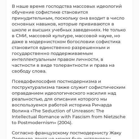
В наше время господства массовых идеологий
обучение софистике становится
принудительным, поскольку она входит в число
основных навыков, которые прививаются в
школе и высших учебных заведениях. Не только
в СМИ, массовой культуре, массовой науке, но
даже в модернистском богословии софистика
становится единственно разрешенным и
государственно поддерживаемым
интеллектуальным правом личности, в
частности в виде толерантности и права на
свободу слова.
Псевдофилософия постмодернизма и
поструктурализма также служит софистическим
оправданием идеологического насилия над
реальностью, для описания которого мы
воспользуемся работой историка Ричарда
Волина «The Seduction of Unreason: The
Intellectual Romance with Fascism from Nietzsche
to Postmodernism» (2004).
Согласно французскому постмодернисту Жаку
Дерриде, текст не может быть истолкован