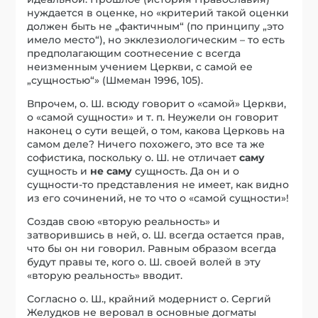
нуждается в оценке, но «критерий такой оценки
должен быть не „фактичным“ (по принципу „это
имело место“), но экклезиологическим – то есть
предполагающим соотнесение с всегда
неизменным учением Церкви, с самой ее
„сущностью“» (Шмеман 1996, 105).
Впрочем, о. Ш. всюду говорит о «самой» Церкви,
о «самой сущности» и т. п. Неужели он говорит
наконец о сути вещей, о том, какова Церковь на
самом деле? Ничего похожего, это все та же
софистика, поскольку о. Ш. не отличает
саму
сущность и
не саму
сущность. Да он и о
сущности-то представления не имеет, как видно
из его сочинений, не то что о «самой сущности»!
Создав свою «вторую реальность» и
затворившись в ней, о. Ш. всегда остается прав,
что бы он ни говорил. Равным образом всегда
будут правы те, кого о. Ш. своей волей в эту
«вторую реальность» вводит.
Согласно о. Ш., крайний модернист о. Сергий
Желудков не веровал в основные догматы