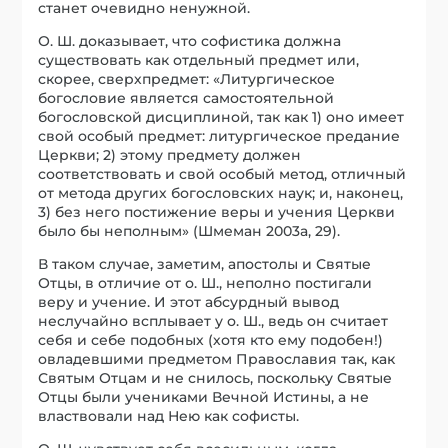
станет очевидно ненужной.
О. Ш. доказывает, что софистика должна
существовать как отдельный предмет или,
скорее, сверхпредмет: «Литургическое
богословие является самостоятельной
богословской дисциплиной, так как 1) оно имеет
свой особый предмет: литургическое предание
Церкви; 2) этому предмету должен
соответствовать и свой особый метод, отличный
от метода других богословских наук; и, наконец,
3) без него постижение веры и учения Церкви
было бы неполным» (Шмеман 2003a, 29).
В таком случае, заметим, апостолы и Святые
Отцы, в отличие от о. Ш., неполно постигали
веру и учение. И этот абсурдный вывод
неслучайно всплывает у о. Ш., ведь он считает
себя и себе подобных (хотя кто ему подобен!)
овладевшими предметом Православия так, как
Святым Отцам и не снилось, поскольку Святые
Отцы были учениками Вечной Истины, а не
властвовали над Нею как софисты.