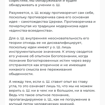
софистике, мы обнаруживали и будем
обнаруживать в учении о. Ш.
Разумеется, о. Ш. всюду противоречит сам себе,
поскольку противоречива сама его основная
идея – самотождества Церкви. Противоречива и
почерпнутая из традиции модернизма идея
«единства-всеединства».
Для о. Ш. внутренняя неосновательность его
теории отнюдь ее не дисквалифицирует,
поскольку идеи имеют у о. Ш. лишь
инструментальное значение. К этому сводится
его учение об опытном Богопознании, когда
познание Богооткровенных истин через веру
отстраняется как вторичное и не имеющее
никакого смысла вне переживания
обыденности.
А между тем, если о. Ш. ставит опыт во главу
угла, то это означает лишь то, что мы не можем
верить о. Ш. ни в чем: ни в большом, ни в малом.
Ведь что такое опытное познание,
пропагандируемое о. Ш., как не погружение в
мутный поток человеческих мнений,