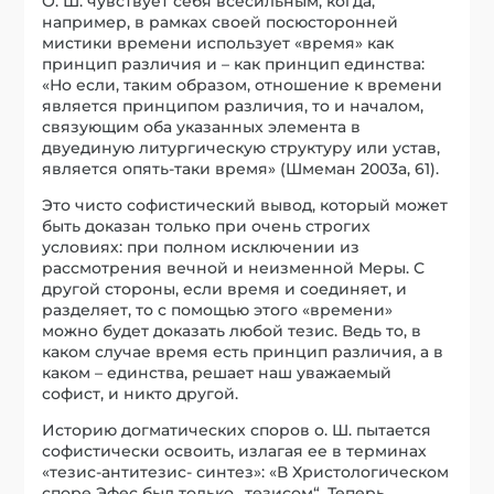
О. Ш. чувствует себя всесильным, когда,
например, в рамках своей посюсторонней
мистики времени использует «время» как
принцип различия и – как принцип единства:
«Но если, таким образом, отношение к времени
является принципом различия, то и началом,
связующим оба указанных элемента в
двуединую литургическую структуру или устав,
является опять-таки время» (Шмеман 2003a, 61).
Это чисто софистический вывод, который может
быть доказан только при очень строгих
условиях: при полном исключении из
рассмотрения вечной и неизменной Меры. С
другой стороны, если время и соединяет, и
разделяет, то с помощью этого «времени»
можно будет доказать любой тезис. Ведь то, в
каком случае время есть принцип различия, а в
каком – единства, решает наш уважаемый
софист, и никто другой.
Историю догматических споров о. Ш. пытается
софистически освоить, излагая ее в терминах
«тезис-антитезис- синтез»: «В Христологическом
споре Эфес был только „тезисом“. Теперь