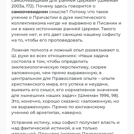
самоочевидным для ранней Церкви» (Шмеман
2003a, 172). Почему здесь говорится о
самоочевидном
смысле? Потому что такое
учение о Причастии в духе мистического
коллективизма нигде не выражено в Писании и
ни в каких источниках ранней Церкви. Такого
учения нет, и это дает санкцию нашему софисту
на то, чтобы его проповедовать.
Ложная полнота и ложный опыт развязывают о.
Ш. руки во всех отношениях: «Наша задача
состояла в том, чтобы определить
экклезиологическую перспективу, скорее
заложенную, чем прямо выраженную, в
центральном для Православия опыте – опыте
христианского мира, его успеха и неудачи,
выявить его смысл, его нормативное значение
для нынешних наших задач» (Шмеман 1996, 98).
Это, конечно, хорошо сказано: «заложенную, но
не выраженную». Прямо по юнгианскому
учению об архетипах, наверно.
Устранив истину, наш софист получает власть и
над фактической истиной, а не только
идеальной. Прошлое (история Православия)