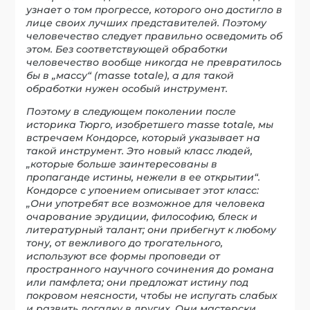
узн
а
ет о том прогрессе, которого оно достигло в
лице своих лучших представителей. Поэтому
человечество следует правильно осведомить об
этом. Без соответствующей обработки
человечество вообще никогда не превратилось
бы в „массу“ (
masse totale
), а для такой
обработки нужен особый инструмент.
Поэтому в следующем поколении после
историка Тюрго, изобретшего
masse totale
, мы
встречаем Кондорсе, который указывает на
такой инструмент. Это новый класс людей,
„которые больше заинтересованы в
пропаганде истины, нежели в ее открытии“.
Кондорсе с упоением описывает этот класс:
„Они употребят все возможное для человека
очарование эрудиции, философию, блеск и
литературный талант; они прибегнут к любому
тону, от вежливого до трогательного,
используют все формы проповеди от
пространного научного сочинения до романа
или памфлета; они предложат истину под
покровом неясности, чтобы не испугать слабых
и развить догадку в других. Они мастерски