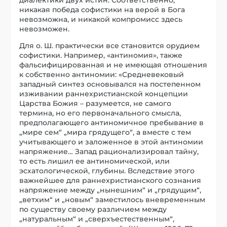
никакая победа софистики на верой в Бога
невозможна, и никакой компромисс здесь
невозможен.
Для о. Ш. практически все становится орудием
софистики. Например, «антиномия», также
фальсифицированная и не имеющая отношения
к собственно антиномии: «Средневековый
западный синтез основывался на постепенном
изживании раннехристианской концепции
Царства Божия – разумеется, не самого
термина, но его первоначального смысла,
предполагающего антиномичное пребывание в
„мире сем“ „мира грядущего“, а вместе с тем
учитывающего и заложенное в этой антиномии
напряжение… Запад рационализировал тайну,
то есть лишил ее антиномической, или
эсхатологической, глубины. Вследствие этого
важнейшее для раннехристианского сознания
напряжение между „нынешним“ и „грядущим“,
„ветхим“ и „новым“ заместилось вневременным
по существу своему различием между
„натуральным“ и „сверхъестественным“,