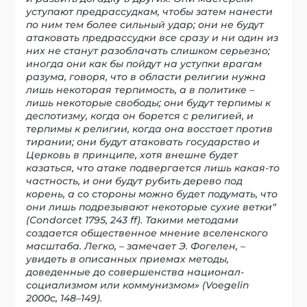
уступают предрассудкам, чтобы затем нанести
по ним тем более сильный удар; они не будут
атаковать предрассудки все сразу и ни один из
них не станут разоблачать слишком серьезно;
иногда они как бы пойдут на уступки врагам
разума, говоря, что в области религии нужна
лишь некоторая терпимость, а в политике –
лишь некоторые свободы; они будут терпимы к
деспотизму, когда он борется с религией, и
терпимы к религии, когда она восстает против
тирании; они будут атаковать государство и
Церковь в принципе, хотя внешне будет
казаться, что атаке подвергается лишь какая-то
частность, и они будут рубить дерево под
корень, а со стороны можно будет подумать, что
они лишь подрезывают некоторые сухие ветки“
(Condorcet 1795, 243 ff). Такими методами
создается общественное мнение вселенского
масштаба. Легко, – замечает Э. Фогелен, –
увидеть в описанных приемах методы,
доведенные до совершенства национал-
социализмом или коммунизмом» (
Voegelin
2000c,
148–149).