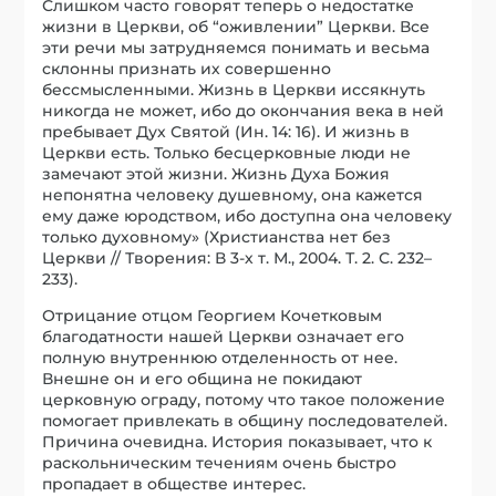
Слишком часто говорят теперь о недостатке
жизни в Церкви, об “оживлении” Церкви. Все
эти речи мы затрудняемся понимать и весьма
склонны признать их совершенно
бессмысленными. Жизнь в Церкви иссякнуть
никогда не может, ибо до окончания века в ней
пребывает Дух Святой (Ин. 14: 16). И жизнь в
Церкви есть. Только бесцерковные люди не
замечают этой жизни. Жизнь Духа Божия
непонятна человеку душевному, она кажется
ему даже юродством, ибо доступна она человеку
только духовному» (Христианства нет без
Церкви // Творения: В 3-х т. М., 2004. Т. 2. С. 232–
233).
Отрицание отцом Георгием Кочетковым
благодатности нашей Церкви означает его
полную внутреннюю отделенность от нее.
Внешне он и его община не покидают
церковную ограду, потому что такое положение
помогает привлекать в общину последователей.
Причина очевидна. История показывает, что к
раскольническим течениям очень быстро
пропадает в обществе интерес.