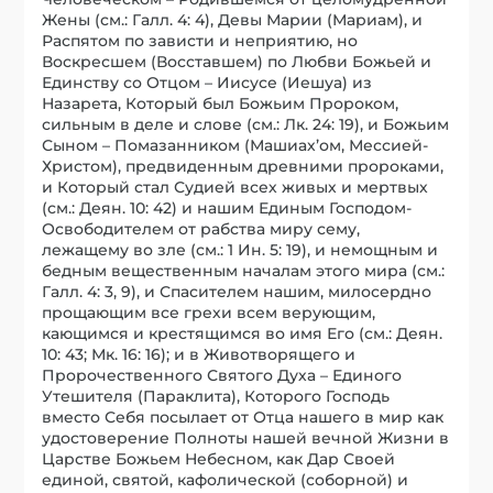
Жены (см.: Галл. 4: 4), Девы Марии (Мариам), и
Распятом по зависти и неприятию, но
Воскресшем (Восставшем) по Любви Божьей и
Единству со Отцом – Иисусе (Иешуа) из
Назарета, Который был Божьим Пророком,
сильным в деле и слове (см.: Лк. 24: 19), и Божьим
Сыном – Помазанником (Машиах’ом, Мессией-
Христом), предвиденным древними пророками,
и Который стал Судией всех живых и мертвых
(см.: Деян. 10: 42) и нашим Единым Господом-
Освободителем от рабства миру сему,
лежащему во зле (см.: 1 Ин. 5: 19), и немощным и
бедным вещественным началам этого мира (см.:
Галл. 4: 3, 9), и Спасителем нашим, милосердно
прощающим все грехи всем верующим,
кающимся и крестящимся во имя Его (см.: Деян.
10: 43; Мк. 16: 16); и в Животворящего и
Пророчественного Святого Духа – Единого
Утешителя (Параклита), Которого Господь
вместо Себя посылает от Отца нашего в мир как
удостоверение Полноты нашей вечной Жизни в
Царстве Божьем Небесном, как Дар Своей
единой, святой, кафолической (соборной) и