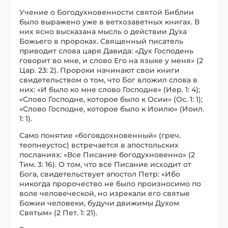
Учение о Богодухновенности святой Библии
было выражено уже в ветхозаветных книгах. В
них ясно высказана мысль о действии Духа
Божьего в пророках. Священный писатель
приводит слова царя Давида: «Дух Господень
говорит во мне, и слово Его на языке у меня» (2
Цар. 23: 2). Пророки начинают свои книги
свидетельством о том, что Бог вложил слова в
них: «И было ко мне слово Господне» (Иер. 1: 4);
«Слово Господне, которое было к Осии» (Ос. 1: 1);
«Слово Господне, которое было к Иоилю» (Иоил.
1: 1).
Само понятие «боговдохновенный» (греч.
теопнеустос) встречается в апостольских
посланиях: «Все Писание богодухновенно» (2
Тим. 3: 16). О том, что все Писание исходит от
Бога, свидетельствует апостол Петр: «Ибо
никогда пророчество не было произносимо по
воле человеческой, но изрекали его святые
Божии человеки, будучи движимы Духом
Святым» (2 Пет. 1: 21).