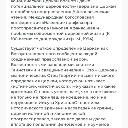
канонической церкви полноты даже
потенциальной церковности» (Вера вне Церкви
и проблема воцерковления // Афанасьевские
чтения. Международная богословская
конференция «Наследие профессора-
протопресвитера Николая Афанасьева и
проблемы современной церковной жизни (К
100-летию со дня рождения)». М., 1994).
Существует четкое определение Церкви как
Богоустановленного сообщества людей,
соединенных православной верой,
Божественными заповедями, святыми
Таинствами и священноначалием. Это – Церковь
«каноническая». Отец Георгий не дает никакого
определения церкви, которую он называет
«истинной», «мистической». Не указаны никакие
критерии. Он лишь утверждает, что в нее входят
не только не принявшие крещение, но и не
верующие в Иисуса Христа: «С течением
исторического времени несовпадение границ
церкви истинной и канонической
прогрессировало, заходя все далее и далее,
вплоть до появления феноменов и ноуменов