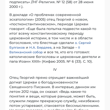
подписать» //НГ-Религия. № 12 (58) от 28 июня
2000 г.).
В докладе «О проблемах современной
эсхатологии» (2005) отец Георгий о новом,
«постконстантиновском», периоде Церкви
говорит: «Еще была попытка подвести какой-то
итог всему константиновскому периоду
церковной истории, в том числе и в области
богословия, что блестяще сделали
о. Сергий
и
, а на Западе –
Булгаков
Н.А. Бердяев
II
и все те, кто его готовил:
Ватиканский собор
католические богословы и церковные деятели и
папа Иоанн XXIII» (Кифаю 2005. № 6 (33). С. 10).
IV
Отец Георгий прямо отрицает важнейший
догмат Церкви о богодухновенности
Священного Писания. В интервью, данном им
летом 2012 года, он сказал: «Ведь какие-то
понятия и вещи, которые раньше, может быть,
служили людям прекрасную службу, неизбежно
потом устаревают, становятся бессмысленными.