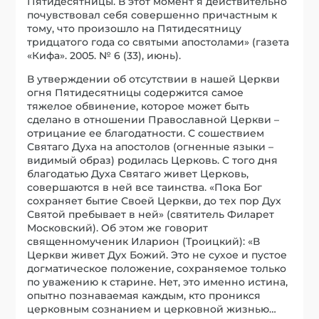
Пятидесятницы. В этот момент я действительно
почувствовал себя совершенно причастным к
тому, что произошло на Пятидесятницу
тридцатого года со святыми апостолами» (газета
«Кифа». 2005. № 6 (33), июнь).
В утверждении об отсутствии в нашей Церкви
огня Пятидесятницы содержится самое
тяжелое обвинение, которое может быть
сделано в отношении Православной Церкви –
отрицание ее благодатности. С сошествием
Святаго Духа на апостолов (огненные языки –
видимый образ) родилась Церковь. С того дня
благодатью Духа Святаго живет Церковь,
совершаются в ней все таинства. «Пока Бог
сохраняет бытие Своей Церкви, до тех пор Дух
Святой пребывает в ней» (святитель Филарет
Московский). Об этом же говорит
священномученик Иларион (Троицкий): «В
Церкви живет Дух Божий. Это не сухое и пустое
догматическое положение, сохраняемое только
по уважению к старине. Нет, это именно истина,
опытно познаваемая каждым, кто проникся
церковным сознанием и церковной жизнью…