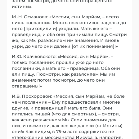
затем посмотри, до чего они отвращены от
истины».
М.-Н. Османова: «Мессия, сын Марйам, – всего
лишь посланник. Много посланников задолго до
него [приходили и] уходили. Мать же его –
праведница, и оба они принимали пищу. Смотри
же, как Мы разъясняем им знамения. И вновь
узри, до чего они далеки [от их понимания]!»
И.Ю. Крачковского: «Мессия, сын Марйам, –
только посланник, прошли уже до него
посланники, а мать его – праведница. Оба они
ели пищу. Посмотри, как разъясняем Мы им
знамения; потом посмотри, до чего они
отвращены!»
И.В. Прохоровой: «Мессия, сын Марйам, не боле
чем посланник – Ему предшествовали многие
другие, и праведницей мать его была. Они
питались пищей (что для смертных), – смотри,
как ясно разъясняем Мы Свои знамения для
них, и посмотри, как все же далеки (от Истины)
они!» Как видим, в 75-м аяте содержится не
утверждение мессианства Иисуса, а, напротив,