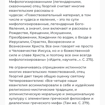
Мифологизированными (легендарными,
сказочными) отец Георгий считает многие
евангельские рассказы о
чудесах: «Повествовательный материал, в том
числе и чудеса и явления, – это по сути
мифологизированные, легендарные Бого-
Явления, а значит, они включают и рассказы о
Рождестве, Крещении, Искушении,
Преображении, Хождении по водам, о Входе в
Иерусалим, Страстях, Воскресении и
Вознесении Христа. Все они говорят не просто
о Человечестве Иисуса, но и о божественной
силе и славе Христа, и поэтому все они всегда
мифологизированы» («Идите, научите…». С. 275).
Не ограничиваясь отрицанием истинности
многих евангельских повествований, отец
Георгий дает такую общую оценку святому
Четвероевангелию: «Все четыре наши
евангелия ассимилировали в себе и иудейские
религиозно-мистические традиции, и
эллинистическую моральную и эмоциональную
культуру с элементами греческой философии и
диалектики греческого мифа» (Там же. С. 279).