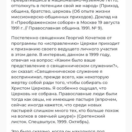
оттолкнуть в потенции свой же народ» (Приход,
община, братство, церковь (Об опыте жизни
миссионерско-общинных приходов). Доклад на
II «Преображенском соборе» в Москве 19 августа
1991 г. // Православная община. 1991. № 9).
Постепенно священник Георгий Кочетков от
программы по «исправлению» Церкви приходит
к признанию своего ведущего личного участия
в этом деле. В интервью, данном в 1999 году,
отвечая на вопрос: «Каким было ваше
представление о священническом служении?»,
он сказал: «Священническое служение я
воспринимал, прежде всего, как некоторую
жертву собой ради того, чтобы собирать со
Христом Церковь. Я особенно ощущал, что
Церковь не собрана. Православные люди были
тогда как овцы, не имеющие пастыря (впрочем,
сейчас иногда кажется, что среди новых
пастырей слишком много тех, кто больше похож
на волков в овечьей шкуре)» (Сретенский
листок. Спецвыпуск. 1999. Октябрь).
Это было сказано, когда он находился под