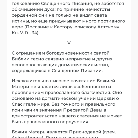
толкованию Священного Писания, не заботятся
об очищении духа: по причине нечистоты
сердечной они не только не видят света
истины, но еще придумывают много противного
вере (Послание к Кастору, епископу Аптскому.
Кн. V. Гл. 34).
V
С отрицанием богодухновенности святой
Библии тесно связано неприятие и других
основополагающих догматических истин,
содержащихся в Священном Писании.
Исключительно высокое почитание Божией
Матери не является лишь особенностью и
проявлением православного благочестия. Оно
основано на догматическом учении Церкви о
Спасителе мира. Без точного и правильного
понимания значения Пресвятой Девы в
домостроительстве нашего спасения не может
быть православного вероучения.
Божия Матерь является Приснодевой (греч.
Aeiparthenos). Догмат о девственном,