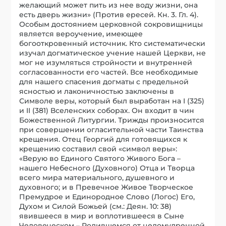
желающий может пить из нее воду жизни, она
есть дверь жизни» (Против ересей. Кн. 3. Гл. 4).
Особым достоянием церковной сокровищницы
является вероучение, имеющее
богооткровенный источник. Кто систематически
изучал догматическое учение нашей Церкви, не
мог не изумляться стройности и внутренней
согласованности его частей. Все необходимые
для нашего спасения догматы с предельной
ясностью и лаконичностью заключены в
Символе веры, который был выработан на I (325)
и II (381) Вселенских соборах. Он входит в чин
Божественной Литургии. Трижды произносится
при совершении огласительной части Таинства
крещения. Отец Георгий для готовящихся к
крещению составил свой «символ веры»:
«Верую во Единого Святого Живого Бога –
нашего Небесного (Духовного) Отца и Творца
всего мира материального, душевного и
духовного; и в Превечное Живое Творческое
Премудрое и Единородное Слово (Логос) Его,
Духом и Силой Божьей (см.: Деян. 10: 38)
явившееся в мир и воплотившееся в Сыне
Человеческом – Родившемся от целомудренной