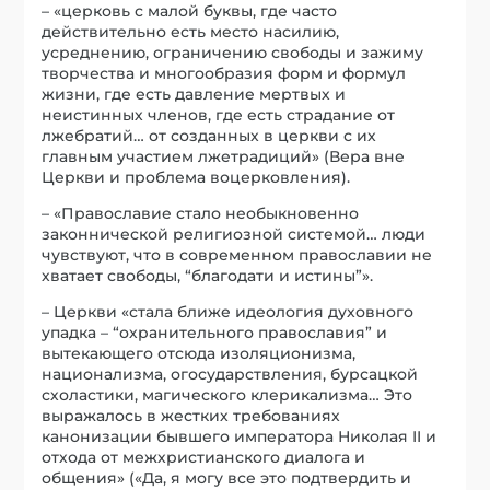
– «церковь с малой буквы, где часто
действительно есть место насилию,
усреднению, ограничению свободы и зажиму
творчества и многообразия форм и формул
жизни, где есть давление мертвых и
неистинных членов, где есть страдание от
лжебратий… от созданных в церкви с их
главным участием лжетрадиций» (Вера вне
Церкви и проблема воцерковления).
– «Православие стало необыкновенно
законнической религиозной системой… люди
чувствуют, что в современном православии не
хватает свободы, “благодати и истины”».
– Церкви «стала ближе идеология духовного
упадка – “охранительного православия” и
вытекающего отсюда изоляционизма,
национализма, огосударствления, бурсацкой
схоластики, магического клерикализма… Это
выражалось в жестких требованиях
канонизации бывшего императора Николая II и
отхода от межхристианского диалога и
общения» («Да, я могу все это подтвердить и