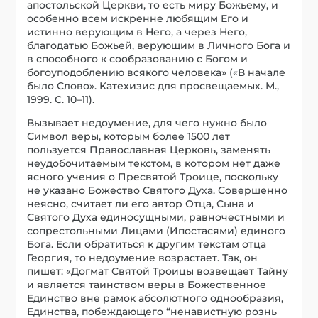
апостольской Церкви, то есть миру Божьему, и
особенно всем искренне любящим Его и
истинно верующим в Него, а через Него,
благодатью Божьей, верующим в Личного Бога и
в способного к сообразованию с Богом и
богоуподоблению всякого человека» («В начале
было Слово». Катехизис для просвещаемых. М.,
1999. С. 10–11).
Вызывает недоумение, для чего нужно было
Символ веры, которым более 1500 лет
пользуется Православная Церковь, заменять
неудобочитаемым текстом, в котором нет даже
ясного учения о Пресвятой Троице, поскольку
не указано Божество Святого Духа. Совершенно
неясно, считает ли его автор Отца, Сына и
Святого Духа единосущными, равночестными и
сопрестольными Лицами (Ипостасями) единого
Бога. Если обратиться к другим текстам отца
Георгия, то недоумение возрастает. Так, он
пишет: «Догмат Святой Троицы возвещает Тайну
и является таинством веры в Божественное
Единство вне рамок абсолютного однообразия,
Единства, побеждающего “ненавистную рознь