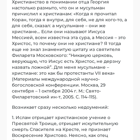
Христианство в понимании отца Георгия
настолько размыто, что он и мусульман
причислил к христианам: «Когда я прочитал
Коран, тогда я внутри, для себя, не для кого-то, а
для себя, сказал: а мусульмане – они же
христиане… Если они называют Иисуса
Мессией, всем известна эта сура, а Мессия – это
Христос, то почему они не христиане? Я тогда
еще не знал знаменитую цитату из святителя
Филарета Московского: “Никакую церковь,
верующую, что Иисус есть Христос, не дерзну
назвать ложной”. Для меня мусульмане –
христиане: это как бы протестанты VII века»
(Материалы международной научно-
богословской конференции. Москва, 29
сентября – 1 октября 2004 г. М.: Свято-
Филаретовский ин-т, 2005. С. 114–115).
Возникает сразу несколько недоумений:
1. Ислам отрицает христианское учение о
Пресвятой Троице, отрицает искупительную
смерть Спасителя на Кресте, не признает
Воскресение Христово. Неясно, как отец