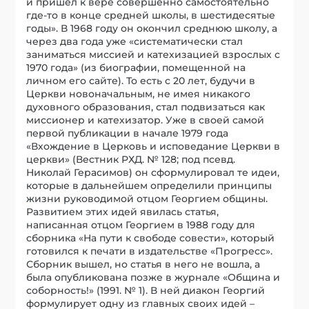
и пришел к вере совершенно самостоятельно
где-то в конце средней школы, в шестидесятые
годы». В 1968 году он окончил среднюю школу, а
через два года уже «систематически стал
заниматься миссией и катехизацией взрослых с
1970 года» (из биографии, помещенной на
личном его сайте). То есть с 20 лет, будучи в
Церкви новоначальным, не имея никакого
духовного образования, стал подвизаться как
миссионер и катехизатор. Уже в своей самой
первой публикации в начале 1979 года
«Вхождение в Церковь и исповедание Церкви в
церкви» (Вестник РХД. № 128; под псевд.
Николай Герасимов) он сформулировал те идеи,
которые в дальнейшем определили принципы
жизни руководимой отцом Георгием общины.
Развитием этих идей явилась статья,
написанная отцом Георгием в 1988 году для
сборника «На пути к свободе совести», который
готовился к печати в издательстве «Прогресс».
Сборник вышел, но статья в него не вошла, а
была опубликована позже в журнале «Община и
соборность!» (1991. № 1). В ней диакон Георгий
формулирует одну из главных своих идей –