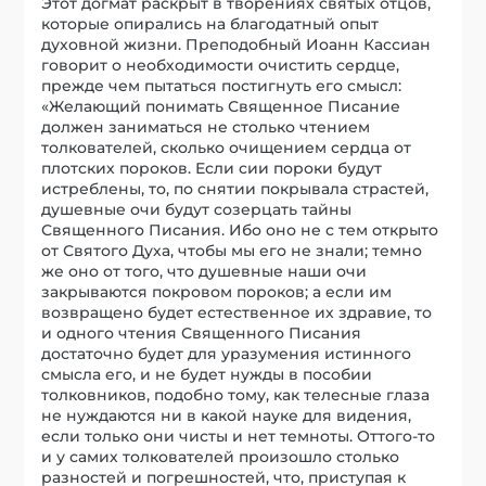
Этот догмат раскрыт в творениях святых отцов,
которые опирались на благодатный опыт
духовной жизни. Преподобный Иоанн Кассиан
говорит о необходимости очистить сердце,
прежде чем пытаться постигнуть его смысл:
«Желающий понимать Священное Писание
должен заниматься не столько чтением
толкователей, сколько очищением сердца от
плотских пороков. Если сии пороки будут
истреблены, то, по снятии покрывала страстей,
душевные очи будут созерцать тайны
Священного Писания. Ибо оно не с тем открыто
от Святого Духа, чтобы мы его не знали; темно
же оно от того, что душевные наши очи
закрываются покровом пороков; а если им
возвращено будет естественное их здравие, то
и одного чтения Священного Писания
достаточно будет для уразумения истинного
смысла его, и не будет нужды в пособии
толковников, подобно тому, как телесные глаза
не нуждаются ни в какой науке для видения,
если только они чисты и нет темноты. Оттого-то
и у самих толкователей произошло столько
разностей и погрешностей, что, приступая к