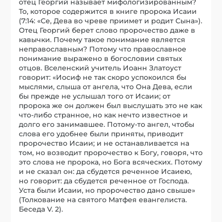
отец Георгий называет мифологизированным?
То, которое содержится в книге пророка Исаии
(7:14: «Се, Дева во чреве приимет и родит Сына»).
Отец Георгий берет слово пророчество даже в
кавычки. Почему такое понимание является
неправославным? Потому что православное
понимание выражено в богословии святых
отцов. Вселенский учитель Иоанн Златоуст
говорит: «Иосиф не так скоро успокоился бы
мыслями, слыша от ангела, что Она Дева, если
бы прежде не услышал того от Исаии; от
пророка же он должен был выслушать это не как
что-либо странное, но как нечто известное и
долго его занимавшее. Потому-то ангел, чтобы
слова его удобнее были приняты, приводит
пророчество Исаии; и не останавливается на
том, но возводит пророчество к Богу, говоря, что
это слова не пророка, но Бога всяческих. Потому
и не сказал он: да сбудется реченное Исаиею,
но говорит: да сбудется реченное от Господа.
Уста были Исаии, но пророчество дано свыше»
(Толкование на святого Матфея евангелиста.
Беседа V. 2).