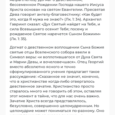
бессеменном Рождении Господа нашего Иисуса
Христа основан на святом Евангелии. Пресвятая
Дева говорит ангелу-благовестнику: «Как будет
это, когда Я мужа не знаю?» (Лк. 1: 34). Архангел
Гавриил сказал: «Дух Святый найдет на Тебя, и
сила Всевышнего осенит Тебя; посему и
рождаемое Святое наречется Сыном Божиим»
(Лк. 1: 35).
Догмат о девственном воплощении Сына Божия
святые отцы Вселенского собора ввели в
Символ веры: «и воплотившагося от Духа Свята
и Марии Девы, и вочеловечшася». Отец Георгий
вместо абсолютно ясного и точно
сформулированного учения предлагает такое
рассуждение: «Сказанное не значит, конечно,
что в христианстве когда-либо отвергалось
девственное зачатие. Христианство просто
старалось много не говорить об этом, оставляя
этот момент в тайне, что для нас очень важно.
Зачатие Христа всегда представлялось,
безусловно, совершенно целомудренным. Но
целомудрие может пониматься по-разному. Оно