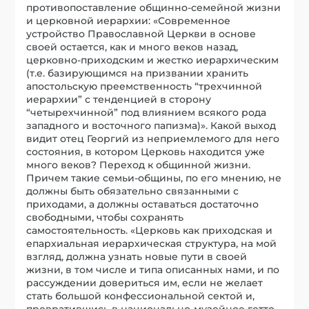
противопоставление общинно-семейной жизни
и церковной иерархии: «Современное
устройство Православной Церкви в основе
своей остается, как и много веков назад,
церковно-приходским и жестко иерархическим
(т.е. базирующимся на призвании хранить
апостольскую преемственность “трехчинной
иерархии” с тенденцией в сторону
“четырехчинной” под влиянием всякого рода
западного и восточного папизма)». Какой выход
видит отец Георгий из неприемлемого для него
состояния, в котором Церковь находится уже
много веков? Переход к общинной жизни.
Причем такие семьи-общины, по его мнению, не
должны быть обязательно связанными с
приходами, а должны оставаться достаточно
свободными, чтобы сохранять
самостоятельность. «Церковь как приходская и
епархиальная иерархическая структура, на мой
взгляд, должна узнать новые пути в своей
жизни, в том числе и типа описанных нами, и по
рассуждении довериться им, если не желает
стать большой конфессиональной сектой и,
превратившись в национально-музейное гетто,