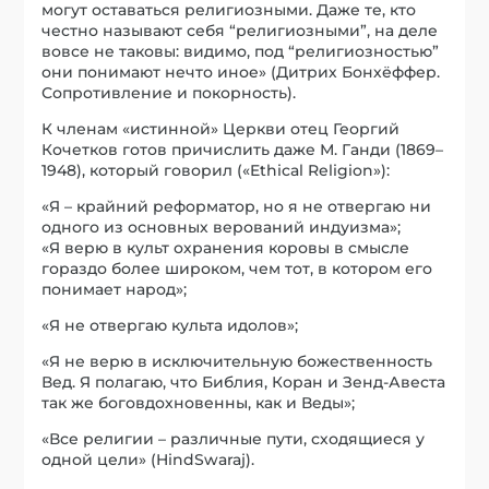
могут оставаться религиозными. Даже те, кто
честно называют себя “религиозными”, на деле
вовсе не таковы: видимо, под “религиозностью”
они понимают нечто иное» (Дитрих Бонхёффер.
Сопротивление и покорность).
К членам «истинной» Церкви отец Георгий
Кочетков готов причислить даже М. Ганди (1869–
1948), который говорил («Ethical Religion»):
«Я – крайний реформатор, но я не отвергаю ни
одного из основных верований индуизма»;
«Я верю в культ охранения коровы в смысле
гораздо более широком, чем тот, в котором его
понимает народ»;
«Я не отвергаю культа идолов»;
«Я не верю в исключительную божественность
Вед. Я полагаю, что Библия, Коран и Зенд-Авеста
так же боговдохновенны, как и Веды»;
«Все религии – различные пути, сходящиеся у
одной цели» (HindSwaraj).