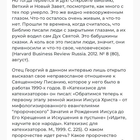
Но тогда теряется и дух! Откройте Библию,
Ветхий и Новый Завет, посмотрите, как много с
тех пор умерло. Это же видно невооруженным
глазом. Что-то осталось очень живым, а что-то
нет. Прошли те времена, когда считалось, что
Библию писали люди с закрытыми глазами, а их
рукой водил сам Дух Святой. Это бабушкины
сказки. А коль все это писали люди, значит, они
привносили и что-то свое, человеческое»
(Harvard Business Review Russia. 2012. № 8 (80),
август).
Отец Георгий в данном интервью лишь открыто
высказал свое неправосланое отношение к
Священному Писанию, которое у него было в
работах 1990-х годов. В «Катехизисе для
катехизаторов» он писал: «Обратимся теперь к
первому этапу земной жизни Иисуса Христа – от
мифологизированного евангелиями
“пророческого” Зачатия и Рождения Иисуса до
Его Крещения и Искушения в пустыне» («Идите,
научите все народы». Катехизис для
катехизаторов. М., 1999. С. 225). О каком
пророчестве идет речь? Какое пророчество