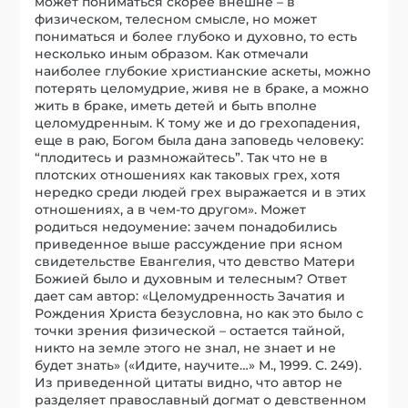
может пониматься скорее внешне – в
физическом, телесном смысле, но может
пониматься и более глубоко и духовно, то есть
несколько иным образом. Как отмечали
наиболее глубокие христианские аскеты, можно
потерять целомудрие, живя не в браке, а можно
жить в браке, иметь детей и быть вполне
целомудренным. К тому же и до грехопадения,
еще в раю, Богом была дана заповедь человеку:
“плодитесь и размножайтесь”. Так что не в
плотских отношениях как таковых грех, хотя
нередко среди людей грех выражается и в этих
отношениях, а в чем-то другом». Может
родиться недоумение: зачем понадобились
приведенное выше рассуждение при ясном
свидетельстве Евангелия, что девство Матери
Божией было и духовным и телесным? Ответ
дает сам автор: «Целомудренность Зачатия и
Рождения Христа безусловна, но как это было с
точки зрения физической – остается тайной,
никто на земле этого не знал, не знает и не
будет знать» («Идите, научите…» М., 1999. С. 249).
Из приведенной цитаты видно, что автор не
разделяет православный догмат о девственном