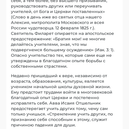
себя, а тем более, без высшего призывания,
руководствовать других или переучивать
учителей, от Бога и Церкви поставленных»
(Слово в день иже во святых отца нашего
Алексия, митрополита Московского и всея
России чудотворца. 12 февраля 1825 г.).
Святитель Филарет опирается на апостольское
предостережение: «Братия мои! не многие
делайтесь учителями, зная, что мы
подвергнемся большему осуждению» (Иак. 3: 1).
Опасно учительство тех, которые сами еще не
утверждены в благодатном опыте борьбы с
собственными страстями.
Недавно пришедший к вере, независимо от
возраста, образования, культуры, является
учеником начальной школы духовной жизни.
Ему предстоит трудами войти в многовековой
благодатный опыт Церкви и постепенно
исправлять себя. Авва Исаия Отшельник
предостерегает учить других тому, чему сам
только учишься. «Стремление учить других, по
признанию себя способным к этому, служит
причиною падения для души.