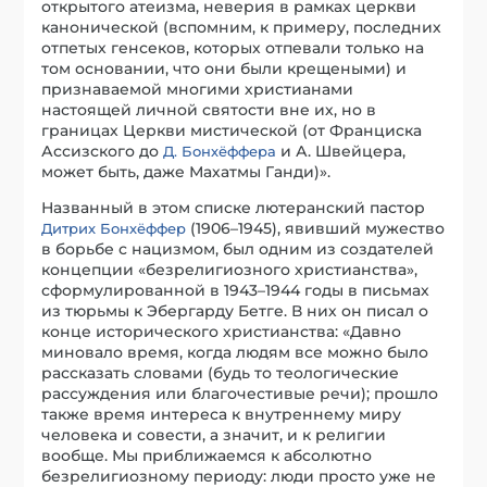
открытого атеизма, неверия в рамках церкви
канонической (вспомним, к примеру, последних
отпетых генсеков, которых отпевали только на
том основании, что они были крещеными) и
признаваемой многими христианами
настоящей личной святости вне их, но в
границах Церкви мистической (от Франциска
Ассизского до
и А. Швейцера,
Д. Бонхёффера
может быть, даже Махатмы Ганди)».
Названный в этом списке лютеранский пастор
(1906–1945), явивший мужество
Дитрих Бонхёффер
в борьбе с нацизмом, был одним из создателей
концепции «безрелигиозного христианства»,
сформулированной в 1943–1944 годы в письмах
из тюрьмы к Эбергарду Бетге. В них он писал о
конце исторического христианства: «Давно
миновало время, когда людям все можно было
рассказать словами (будь то теологические
рассуждения или благочестивые речи); прошло
также время интереса к внутреннему миру
человека и совести, а значит, и к религии
вообще. Мы приближаемся к абсолютно
безрелигиозному периоду: люди просто уже не