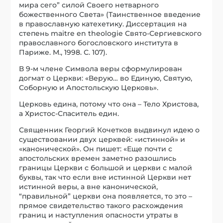
мира сего” силой Своего нетварного
божественного Света» (Таинственное введение
в православную катехетику. Диссертация на
степень maitre en theologie Свято-Сергиевского
православного богословского института в
Париже. М., 1998. С. 107).
В 9-м члене Символа веры сформулирован
догмат о Церкви: «Верую… во Единую, Святую,
Соборную и Апостольскую Церковь».
Церковь едина, потому что она – Тело Христова,
а Христос-Спаситель един.
Священник Георгий Кочетков выдвинул идею о
существовании двух церквей: «истинной» и
«канонической». Он пишет: «Еще почти с
апостольских времен заметно разошлись
границы Церкви с большой и церкви с малой
буквы, так что если вне истинной Церкви нет
истинной веры, а вне канонической,
“правильной” церкви она появляется, то это –
прямое свидетельство такого расхождения
границ и наступления опасности утраты в