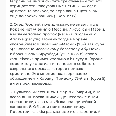
Георгий решился считать христианами тех, кто
отрицает эти краеугольные истины. «А если
Христос не воскрес, то вера ваша тщетна: вы
еще во грехах ваших» (1 Кор. 15: 17).
2. Отец Георгий, по-видимому, не знает, что в
Коране нет учения о Мессии. Иисус, сын Марии,
в исламе только пророк (наби) и посланник
Аллаха (расуль). Почему тогда в Коране
употребляется слово «аль-Масих» (75-й аят, сура
5)? Согласно исламскому богослову Абу Исхак
Ибрахим аль-Фирузбади (ум. в 1083 г.), слово
«аль-Масих» применительно к Иисусу в Коране
перенято у христиан и не несет в себе того
сакрального смысла, которое придают
христиане. Это мнение подтверждается
обращением к Корану. Привожу 75-й аят (сура 5)
в четырех переводах:
Э. Кулиева: «Мессия, сын Марьям (Марии), был
всего лишь посланником. До него тоже были
посланники, а его мать была правдивейшей
женщиной. Оба они принимали пищу.
Посмотри, как Мы разъясняем им знамения. А