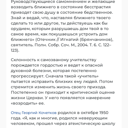
Руководствующиеся самомнением и желающие
возводить ближнего в состояние бесстрастия
приводят свою душу в состояние бедственное.
Знай и ведай, что, наставляя ближнего твоего
сделать то или другое, ты действуешь как бы
орудием, которым разрушаешь дом твой в то
самое время, как покушаешься устроить дом
ближнего» (Отечник // Игнатий (Брянчанинов),
святитель. Полн. Собр. Соч. М., 2004. Т. 6. С. 122–
123).
Склонность к самозваному учительству
порождается гордостью и ведет к опасной
духовной болезни, которая постепенно
прогрессирует. Сначала такой «учитель»
пытается исправить близких ему людей. Потом
стремится изменить жизнь своего прихода.
Постепенно он приходит к критической оценке
жизни Церкви. У него появляется намерение
«возродить» ее.
родился в октябре 1950
Отец Георгий Кочетков
года. «Я, как и многие, родился неверующим
человеком, прошел через атеистическую школу