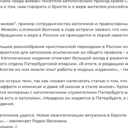
нала «Вода живая» посетила католический приход храма С
 о том, «как говорить о Христе и о вере жителям россий
 живая”, пример сотрудничества католиков и православны
 Живой» о.Алексей Волчков в ходе встречи заявил, что не
бращении к вере в России не приходится и порой кажется,
ольшое разнообразие христианской периодики в России хот
 приятное для католиков исключение из общего правила –
. Католическое издание отмечает большой вклад в развити
го отдела Петербургской епархии. «В итоге, в редакцию
ногие из них имели опыт работы в модных изданиях», – пи
ся острых тем», так как «может напечатать статью о том, ч
раффити и комиксах и даже об иконах в стиле аниме». Кроме
тся интервью с католическими служителями Петербурга и
а есть и католики». «Недаром он издается в Петербурге, а
здание.
толиков удался. Новая евангелизация актуальна в Европе 
», – заключает Радио Ватикана.
злишни…)