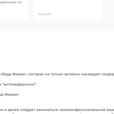
дернизма на
15.05.2013
Вода Живая», которая не только активно насаждает модер
а “антимодернизм”.
да Живая»
ию и далее следует заниматься «внеконфессиональной ева