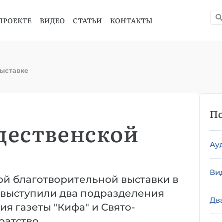
ПРОЕКТЕ
ВИДЕО
СТАТЬИ
КОНТАКТЫ
выставке
По
дественской
Ау
Ви
ой благотворительной выставки в
 выступили два подразделения
Дв
ия газеты "Кифа" и Свято-
ратство.