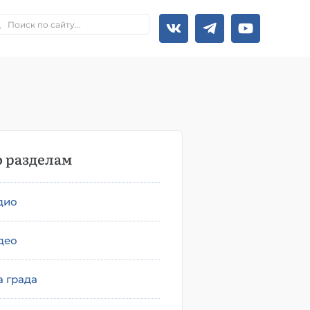
 разделам
дио
део
а града