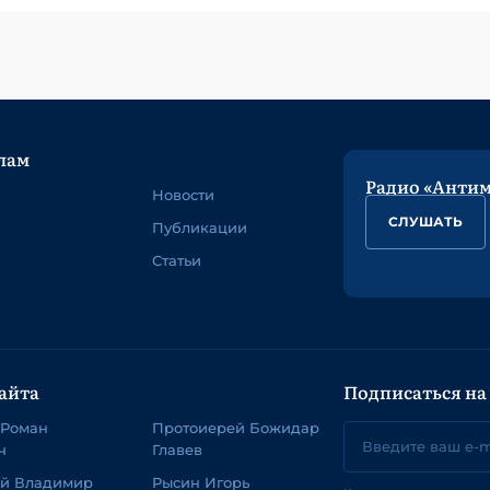
лам
Радио «Анти
Новости
СЛУШАТЬ
Публикации
Статьи
айта
Подписаться на
 Роман
Протоиерей Божидар
ч
Главев
ей Владимир
Рысин Игорь