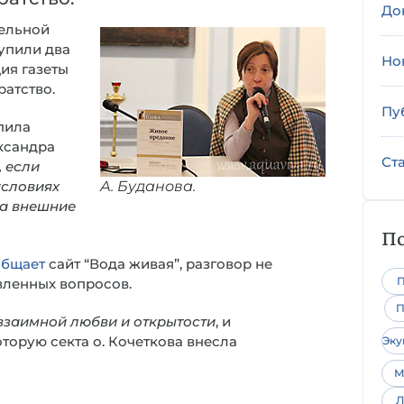
До
тельной
тупили два
Но
ция газеты
ратство.
Пу
пила
ксандра
Ст
, если
А. Буданова.
условиях
да внешние
По
общает
сайт “Вода живая”, разговор не
П
вленных вопросов.
П
взаимной любви и открытости
, и
торую секта о. Кочеткова внесла
Эк
М
Л