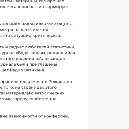
вятой Екатерины, где прошло
ских мегаполисов», информирует
х на ниве новой евангелизации»,
смотря на десятилетия
 что ситуация критическая.
ь и радует любителей статистики,
 журнал «Вода живая», родившийся
е этого издания о.Александра
 журнала были приглашены
шет Радио Ватикана.
то правильнее отмечать Рождество
 того, на страницах этого
ли материалы о католических
 этому городу свойственна
вне зависимости от конфессии,