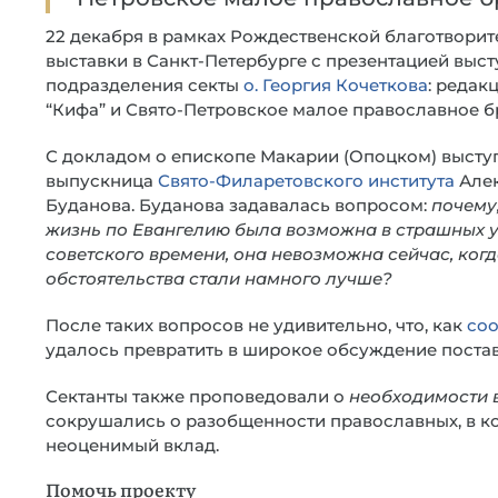
22 декабря в рамках Рождественской благотвори
выставки в Санкт-Петербурге с презентацией выс
подразделения секты
о. Георгия Кочеткова
: редак
“Кифа” и Свято-Петровское малое православное б
С докладом о епископе Макарии (Опоцком) высту
выпускница
Свято-Филаретовского института
Але
Буданова. Буданова задавалась вопросом:
почему
жизнь по Евангелию была возможна в страшных 
советского времени, она невозможна сейчас, ког
обстоятельства стали намного лучше?
После таких вопросов не удивительно, что, как
со
удалось превратить в широкое обсуждение поста
Сектанты также проповедовали о
необходимости 
сокрушались о разобщенности православных, в ко
неоценимый вклад.
Помочь проекту