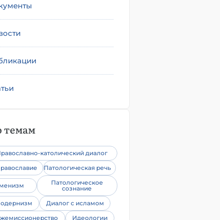
кументы
вости
бликации
атьи
 темам
равославно-католический диалог
равославие
Патологическая речь
Патологическое
уменизм
сознание
одернизм
Диалог с исламом
жемиссионерство
Идеологии