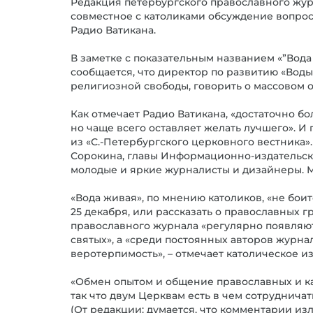
Редакция петербургского православного жур
совместное с католиками обсуждение вопроса
Радио Ватикана.
В заметке с показательным названием «”Вода
сообщается, что директор по развитию «Воды
религиозной свободы, говорить о массовом о
Как отмечает Радио Ватикана, «достаточно б
но чаще всего оставляет желать лучшего». И
из «С.-Петербургского церковного вестника»
Сорокина, главы Информационно-издательско
молодые и яркие журналисты и дизайнеры. М
«Вода живая», по мнению католиков, «не боит
25 декабря, или рассказать о православных г
православного журнала «регулярно появляю
святых», а «среди постоянных авторов журнал
веротерпимость», – отмечает католическое и
«Обмен опытом и общение православных и ка
так что двум Церквам есть в чем сотрудничать
(От редакции: думается, что комментарии и