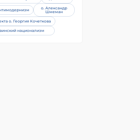
о. Александр
нтимодернизм
Шмеман
екта о. Георгия Кочеткова
аинский национализм