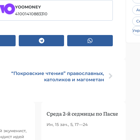
YOOMONEY
А
41001410883310
С
Укр
“Покровские чтения” православных,
католиков и магометан
Среда 2-й седмицы по Пасхе
Ин, 15 зач., 5, 17—24
ый экуменист,
ндист идей