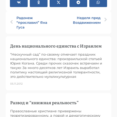
Радонеж
Неделя пред
“прославил” Яна
Воздвижением
Гуса
День национального единства с Израилем
“Нескучный сад” по-своему отмечает праздник
национального единства: произраильской статьей
Юрия Когана. Среди прочих сказочек встречаем и
такую: За много десятков лет Израиль выработал
политику настоящей религиозной толерантности,
это действительно мультикультурная
05.11.2012
Развод и “книжная реальность”
Православные христиане привержены
теоретизированному, а порой и демагогическому