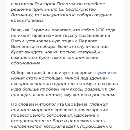
святителя Григория Паламы. Но подобное
решение причинило бы беспокойство
Ватикану, так как указанные соборы осудили
ересь папизм
а.
Владыка Серафим полагает, что собор 2016 года
не имеет права изменять дату празднования
Пасхи, установленную отцами Первого
Вселенского собора:
Если это случиться нас
будет ожидать новый раскол, который, к
сожалению, будет иметь канонические
обоснования
.
Собор, который легализует всеересь
экуменизма
может стать настоящей миной под зданием
всеправославного единства, потому что создаст
куда больше проблем чем якобы разрешит. Он
приведет к волнениям, смущению и расколам
.
По словам митрополита Серафима,
главная
причина мирового кризиса, с точки зрения
православного богословия, удаление и
отступничество от Бога и нераскаянность
человечества, которая ведет к порабощению