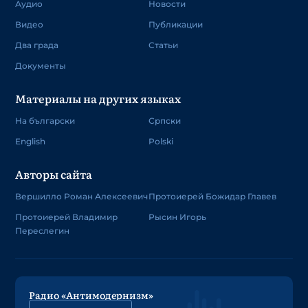
Аудио
Новости
Видео
Публикации
Два града
Статьи
Документы
Материалы на других языках
На български
Српски
English
Polski
Авторы сайта
Вершилло Роман Алексеевич
Протоиерей Божидар Главев
Протоиерей Владимир
Рысин Игорь
Переслегин
Радио «Антимодернизм»