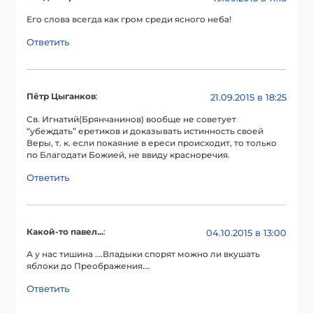
Его слова всегда как гром среди ясного неба!
Ответить
Пётр Цыганков
:
21.09.2015 в 18:25
Св. Игнатий(Брянчанинов) вообще не советует
“убеждать” еретиков и доказывать истинность своей
Веры, т. к. если покаяние в ереси происходит, то только
по Благодати Божией, не ввиду красноречия.
Ответить
Какой-то павел...
:
04.10.2015 в 13:00
А у нас тишина ….Владыки спорят можно ли вкушать
яблоки до Преображения….
Ответить