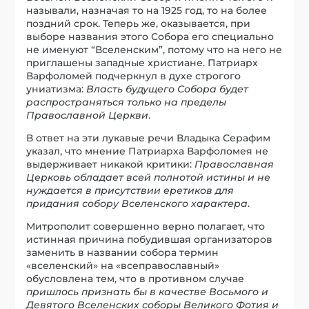
называли, назначая то на 1925 год, то на более
поздний срок. Теперь же, оказывается, при
выборе названия этого Собора его специально
не именуют “Вселенским”, потому что на него не
приглашены западные христиане. Патриарх
Варфоломей подчеркнул в духе строгого
униатизма:
Власть будущего Собора будет
распространяться только на пределы
Православной Церкви
.
В ответ на эти лукавые речи Владыка Серафим
указал, что мнение Патриарха Варфоломея не
выдерживает никакой критики:
Православная
Церковь обладает всей полнотой истины и не
нуждается в присутствии еретиков для
придания собору Вселенского характера
.
Митрополит совершенно верно полагает, что
истинная причина побудившая организаторов
заменить в названии собора термин
«вселенский» на «всеправославный»
обусловлена тем, что в противном случае
пришлось признать бы в качестве Восьмого и
Девятого Вселенских соборы Великого Фотия и