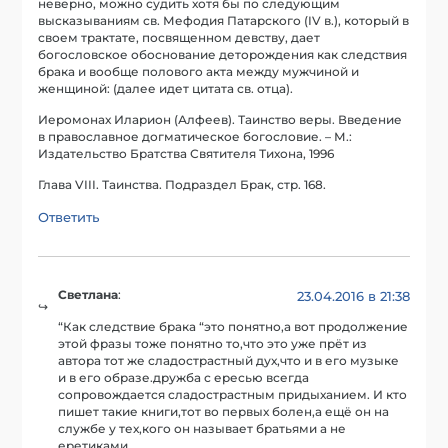
неверно, можно судить хотя бы по следующим
высказываниям св. Мефодия Патарского (IV в.), который в
своем трактате, посвященном девству, дает
богословское обоснование деторождения как следствия
брака и вообще полового акта между мужчиной и
женщиной: (далее идет цитата св. отца).
Иеромонах Иларион (Алфеев). Таинство веры. Введение
в православное догматическое богословие. – М.:
Издательство Братства Святителя Тихона, 1996
Глава VIII. Таинства. Подраздел Брак, стр. 168.
Ответить
Светлана
:
23.04.2016 в 21:38
“Как следствие брака “это понятно,а вот продолжение
этой фразы тоже понятно то,что это уже прёт из
автора тот же сладострастный дух,что и в его музыке
и в его образе.дружба с ересью всегда
сопровождается сладострастным придыханием. И кто
пишет такие книги,тот во первых болен,а ещё он на
службе у тех,кого он называет братьями а не
еретиками.