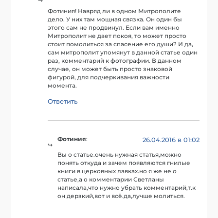
Фотиния! Навряд ли в одном Митрополите
дело. У них там мощная связка. Он один бы
этого сам не продвинул. Если вам именно
Митрополит не дает покоя, то может просто
стоит помолиться за спасение его души? И да,
сам митрополит упомянут в данной статье один
раз, комментарий к фотографии. В данном
случае, он может быть просто знаковой
фигурой, для подчеркивания важности
момента.
Ответить
Фотиния
:
26.04.2016 в 01:02
Вы о статье.очень нужная статья,можно
понять откуда и зачем появляются гнилые
книги в церковных лавках.но я же не о
статье,а о комментарии Светланы
написала,что нужно убрать комментарий,т.к
он дерзкий,вот и всё.да,лучше молиться.