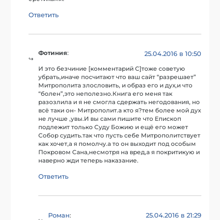
Ответить
Фотиния
:
25.04.2016 в 10:50
И это безчиние [комментарий С]тоже советую
убрать,иначе посчитают что ваш сайт “разрешает”
Митрополита злословить, и образ его и дух,и что
“болен”,это неполезно.Книга его меня так
разозлила и я не смогла сдержать негодования, но
всё таки он- Митрополит.а кто я?тем более мой дух
не лучше ,увы.И вы сами пишите что Епископ
подлежит только Суду Божию и ещё его может
Собор судить.так что пусть себе Митрополитствует
как хочет,а я помолчу.а то он выходит под особым
Покровом Сана,несмотря на вред,а я покритикую и
наверно жди теперь наказание.
Ответить
Роман
25.04.2016 в 21:29
: