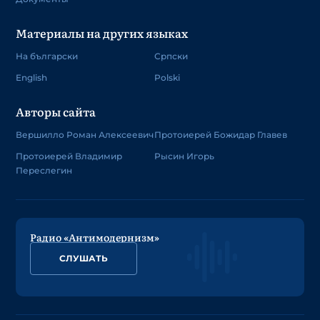
Материалы на других языках
На български
Српски
English
Polski
Авторы сайта
Вершилло Роман Алексеевич
Протоиерей Божидар Главев
Протоиерей Владимир
Рысин Игорь
Переслегин
Радио «Антимодернизм»
СЛУШАТЬ