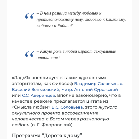
– В чем разница между любовью к
противоположному полу, любовью к ближнему,
любовью к Родине?
– Какую роль в любви играют сексуальные
отношения?
«ЛадьЯ» апеллирует к таким «духовным»
авторитетам, как философ
,
Владимир Соловьев
о.
,
Василий Зеньковский
митр. Антоний Сурожский
или
. Вполне закономерно, что в
С.С. Аверинцев
качестве резюме предлагается цитата из
«Смысла любви»
, этого
жуткого
В.С. Соловьева
оккультного проекта воссоединения
человечества с Богом через разнополую
любовь
(о. Г. Флоровский).
Программа “Дорога к дому”