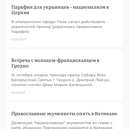
Парафия для украинцев – национализм в
Церкви
В итальянском городе Пиза начал действовать
украинский приход (українська православна
парафія).
03.05.2017
Встреча с монахом-францисканцем в
Гродно
10 октября клирик прихода храма Собора Всех
Белорусских Святых г. Гродно о. Дмитрий Левчук
посетил костёл Девы Марии Ангельской.
16.10.2013
Православные экуменисты опять в Ватикане
Делегация “православных” экуменистов во главе с
митр. Иоанном Пергамским находится в Ватикане.