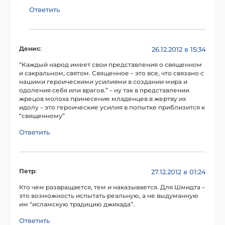
Ответить
Денис
:
26.12.2012 в 15:34
“Каждый народ имеет свои представления о священном
и сакральном, святом. Священное – это все, что связано с
нашими героическими усилиями в создании мира и
одоления себя или врагов.” – ну так в представлении
жрецов молоха принесение младенцев в жертву их
идолу – это героические усилия в попытке приблизится к
“священному”
Ответить
Петр
:
27.12.2012 в 01:24
Кто чем развращается, тем и наказывается. Для Шмидта –
это возможность испытать реальную, а не выдуманную
им “исламскую традицию джихада”.
Ответить