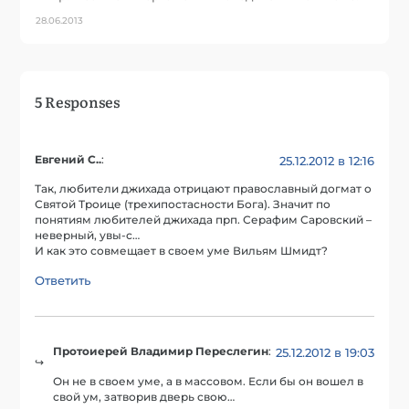
28.06.2013
5 Responses
Евгений С..
:
25.12.2012 в 12:16
Так, любители джихада отрицают православный догмат о
Святой Троице (трехипостасности Бога). Значит по
понятиям любителей джихада прп. Серафим Саровский –
неверный, увы-с…
И как это совмещает в своем уме Вильям Шмидт?
Ответить
Протоиерей Владимир Переслегин
:
25.12.2012 в 19:03
Он не в своем уме, а в массовом. Если бы он вошел в
свой ум, затворив дверь свою…