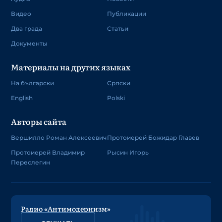
Видео
Публикации
Два града
Статьи
Документы
Материалы на других языках
На български
Српски
English
Polski
Авторы сайта
Вершилло Роман Алексеевич
Протоиерей Божидар Главев
Протоиерей Владимир
Рысин Игорь
Переслегин
Радио «Антимодернизм»