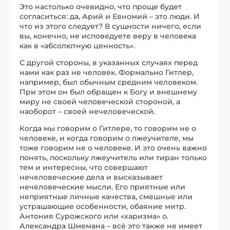
Это настолько очевидно, что проще будет
согласиться: да, Арий и Евномий – это люди. И
что из этого следует? В сущности ничего, если
вы, конечно, не исповедуете веру в человека
как в «абсолютную ценность».
С другой стороны, в указанных случаях перед
нами как раз не человек. Формально Гитлер,
например, был обычным средним человеком.
При этом он был обращен к Богу и внешнему
миру не своей человеческой стороной, а
наоборот – своей нечеловеческой.
Когда мы говорим о Гитлере, то говорим не о
человеке, и когда говорим о лжеучителе, мы
тоже говорим не о человеке. И это очень важно
понять, поскольку лжеучитель или тиран только
тем и интересны, что совершают
нечеловеческие дела и высказывает
нечеловеческие мысли. Его приятные или
неприятные личные качества, смешные или
устрашающие особенности, обаяние митр.
Антония Сурожского или «харизма» о.
Александра Шмемана – всё это также не имеет