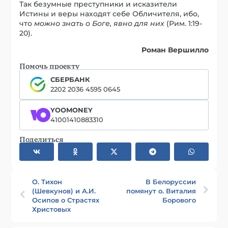
Так безумные преступники и исказители
Истины и веры находят себе Обличителя, ибо,
что
можно знать о Боге, явно для них
(Рим. 1:19-
20).
Роман Вершилло
Помочь проекту
СБЕРБАНК
2202 2036 4595 0645
YOOMONEY
41001410883310
Поделиться
О. Тихон
В Белоруссии
(Шевкунов) и А.И.
помянут о. Виталия
Осипов о Страстях
Борового
Христовых