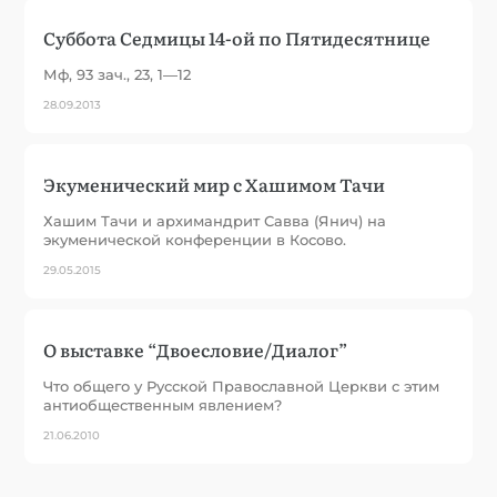
Суббота Седмицы 14-ой по Пятидесятнице
Мф, 93 зач., 23, 1—12
28.09.2013
Экуменический мир с Хашимом Тачи
Хашим Тачи и архимандрит Савва (Янич) на
экуменической конференции в Косово.
29.05.2015
О выставке “Двоесловие/Диалог”
Что общего у Русской Православной Церкви с этим
антиобщественным явлением?
21.06.2010