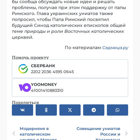
бы сообща обсуждать новые идеи и решать
проблемы, получая при этом поддержку от папы
Римского. Глава украинских униатов также
попросил, чтобы Папа Римский посвятил
будущий Синод католических епископов
общей
теме природы и роли Восточных католических
церквей
.
По материалам
Седмица.ру
Помочь проекту
СБЕРБАНК
2202 2036 4595 0645
YOOMONEY
41001410883310
Поделиться
Модерняня в
Совещание униатов
католическом
России и
центре в Москве
Казахстана