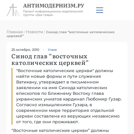
Главная
Новости
/
/
Синод глав “восточных католических
церквей”
25 октября, 2010
Уния
Синод глав “восточных
католических церквей”
"Восточные католические церкви" должны
найти новые формы и пути служения
Ватикану, утверждает в письменном
заявлении на имя Синода католических
епископов по Ближнему Востоку глава
украинских униатов кардинал Любомир Гузар.
Согласно измышлениям Гузара, в
современном мире территория отдельной
церкви составлена из верующих независимо
от того, где они проживают.
“Восточные католические церкви” должны