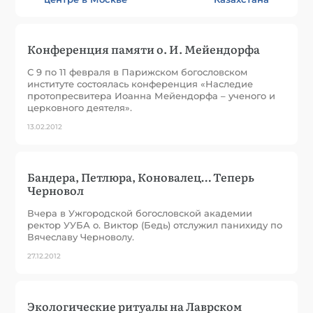
Конференция памяти о. И. Мейендорфа
С 9 по 11 февраля в Парижском богословском
институте состоялась конференция «Наследие
протопресвитера Иоанна Мейендорфа – ученого и
церковного деятеля».
13.02.2012
Бандера, Петлюра, Коновалец… Теперь
Черновол
Вчера в Ужгородской богословской академии
ректор УУБА о. Виктор (Бедь) отслужил панихиду по
Вячеславу Черноволу.
27.12.2012
Экологические ритуалы на Лаврском