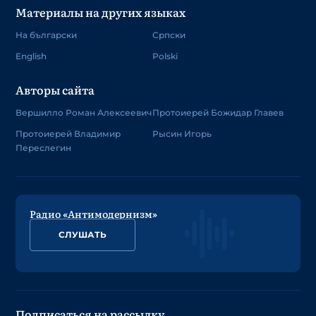
Материалы на других языках
На български
Српски
English
Polski
Авторы сайта
Вершилло Роман Алексеевич
Протоиерей Божидар Главев
Протоиерей Владимир
Рысин Игорь
Переслегин
Радио «Антимодернизм»
СЛУШАТЬ
Подписаться на рассылку