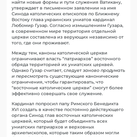
найти новые формы и пути служения Ватикану,
утверждает в письменном заявлении на имя
Синода католических епископов по Ближнему
Востоку глава украинских униатов кардинал
Любомир Гузар. Согласно измышлениям Гузара,
в современном мире территория отдельной
церкви составлена из верующих независимо от
того, где они проживают.
Между тем, каноны католической церкви
ограничивают власть “патриархов” восточного
обряда территорией их униатских церквей.
Однако Гузар считает, следует
заново продумать
и пересмотреть
существующие канонические
ограничения, чтобы гарантировать, что
“восточные католические церкви” смогут более
эффективно совершать свое служение.
Кардинал попросил папу Римского Бенедикта
XVI создать в качестве постоянно действующего
органа Синод глав восточных католических
церквей, который будет объединять всех
униатских патриархов и верховных
архиепископов, которые таким образом могли