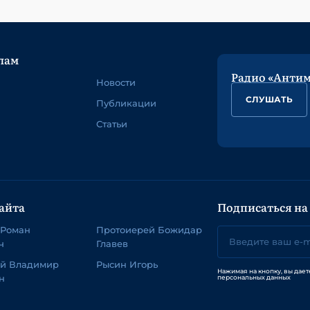
лам
Радио «Анти
Новости
СЛУШАТЬ
Публикации
Статьи
айта
Подписаться на
 Роман
Протоиерей Божидар
ч
Главев
ей Владимир
Рысин Игорь
Нажимая на кнопку, вы дает
н
персональных данных