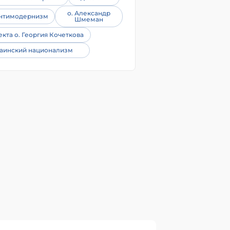
о. Александр
нтимодернизм
Шмеман
екта о. Георгия Кочеткова
аинский национализм