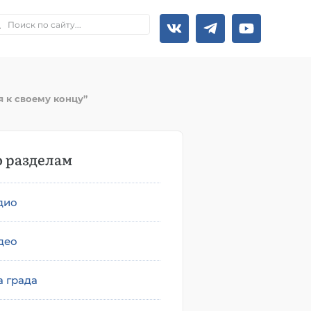
 к своему концу”
 разделам
дио
део
а града