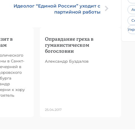
Идеолог “Единой России” уходит с
А
партийной работы
С
Укр
зит в
Оправдание греха в
рам
гуманистическом
богословии
толического
ны в Санкт-
Александр Буздалов
вечерней в
оровского
бурга
сандр
черни к хору
оятель
25.04.2017