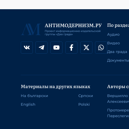
По разде
Аудио
Видео
Два града
Документы
Материалы на других языках
Авторы с
На български
Српски
Вершилло
Алексееви
English
Polski
Протоиер
Переслеги