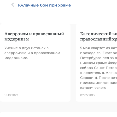
Кулачные бои при храме
Аверроизм и православный
Католический ви
модернизм
православный х
Учение о двух истинах в
5 мая квартет из ка
аверроизме и в православном
прихода св. Екатери
модернизме.
Петербурге пел за 
нижнем храме Феод
собора Санкт-Петер
(настоятель о. Алек
Сорокин). После ве
присоединился наст
католического
15.10.2022
07.05.2013