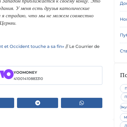
и Западом приближается к своему концу. Это
До
дания. У меня есть друзья католические
 и я страдаю, что мы не можем совместно
Но
Церкви.
Пу
nt et Occident touche a sa fin»
// Le Courrier de
Ст
YOOMONEY
По
41001410883310
П
П
Эк
М
Л