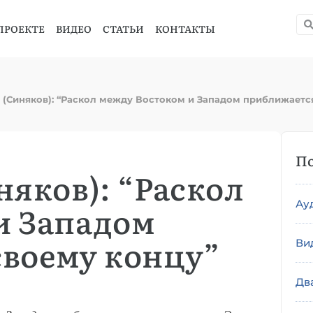
ПРОЕКТЕ
ВИДЕО
СТАТЬИ
КОНТАКТЫ
 (Синяков): “Раскол между Востоком и Западом приближается
По
няков): “Раскол
Ау
и Западом
своему концу”
Ви
Дв