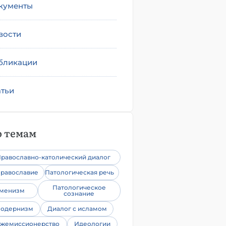
кументы
вости
бликации
атьи
 темам
равославно-католический диалог
равославие
Патологическая речь
Патологическое
уменизм
сознание
одернизм
Диалог с исламом
жемиссионерство
Идеологии