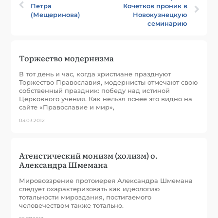
Петра
Кочетков проник в
(Мещеринова)
Новокузнецкую
семинарию
Торжество модернизма
В тот день и час, когда христиане празднуют
Торжество Православия, модернисты отмечают свою
собственный праздник: победу над истиной
Церковного учения. Как нельзя яснее это видно на
сайте «Православие и мир»,
03.03.2012
Атеистический монизм (холизм) о.
Александра Шмемана
Мировоззрение протоиерея Александра Шмемана
следует охарактеризовать как идеологию
тотальности мироздания, постигаемого
человечеством также тотально.