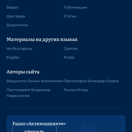
Видео
Публикации
Два града
Статьи
Документы
Материалы на других языках
На български
Српски
English
Polski
Авторы сайта
Вершилло Роман Алексеевич
Протоиерей Божидар Главев
Протоиерей Владимир
Рысин Игорь
Переслегин
Радио «Антимодернизм»
СЛУШАТЬ