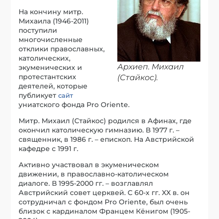
На кончину митр.
Михаила (1946-2011)
поступили
многочисленные
отклики православных,
католических,
Архиеп. Михаил
экуменических и
протестантских
(Стайкос).
деятелей, которые
публикует
сайт
униатского фонда Pro Oriente.
Митр. Михаил (Стайкос) родился в Афинах, где
окончил католическую гимназию. В 1977 г. –
священник, в 1986 г. – епископ. На Австрийской
кафедре с 1991 г.
Активно участвовал в экуменическом
движении, в православно-католическом
диалоге. В 1995-2000 гг. – возглавлял
Австрийский совет церквей. С 60-х гг. XX в. он
сотрудничал с фондом Pro Oriente, был очень
близок с кардиналом Францем Кёнигом (1905-