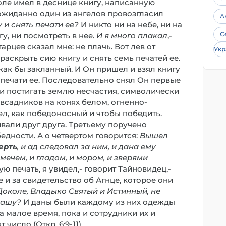
оле имел в деснице книгу, написанную
еожиданно один из ангелов провозгласил
А
 и снять печати ее?
И никто ни на небе, ни на
С
у, ни посмотреть в нее.
И я много плакал
,-
старцев сказал мне: не плачь. Вот лев от
Укр
раскрыть сию книгу и снять семь печатей ее.
 как бы закланный. И Он пришел и взял книгу
 печати ее. Последовательно снял Он первые
ли постигать землю несчастия, символически
всадников на конях белом, огненно-
л, как победоносный и чтобы победить.
ивали друг друга. Третьему поручено
едности. А о четвертом говорится:
Вышел
ерть
, и ад следовал за ним, и дана ему
мечем, и гладом, и мором, и зверями
тую печать, я увидел,- говорит Тайновидец,-
и за свидетельство об Агнце, которое они
Доколе, Владыко Святый и Истинный, не
нашу?
И даны были каждому из них одежды
а малое время, пока и сотрудники их и
число (Откр. 6:9-11).