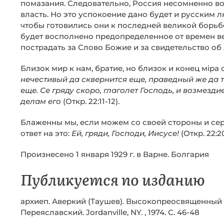
помазания. Следовательно, Россия несомненно вос
власть. Но это успокоение дано будет и русским л
чтобы готовились они к последней великой борьбе
будет восполнено предопределенное от времен в
пострадать за Слово Божие и за свидетельство об 
Близок мир к нам, братие, но близок и конец мiра 
нечестивый да сквернится еще, праведный же да 
еще. Се гряду скоро, глаголет Господь, и возмезд
делам его
(Откр. 22:11-12).
Блаженны мы, если можем со своей стороны и сер
ответ на это:
Ей, гряди, Господи, Иисусе!
(Откр. 22:2
Произнесено 1 января 1929 г. в Варне. Болгария
Публикуется по изданию
архиеп. Аверкий (Таушев). Высокопреосвященный
Переяславский. Jordanville, NY. , 1974. С. 46-48