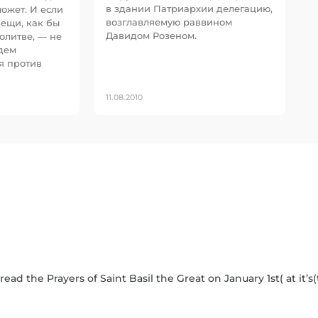
в здании Патриархии делегацию,
может. И если
возглавляемую раввином
вещи, как бы
Давидом Розеном.
олитве, — не
удем
я против
11.08.2010
 read the Prayers of Saint Basil the Great on January 1st( at it’s