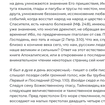
на день умножаются знамения Его пришествия, И
туга языков, глады и пагубы и трусы по местом, м
друга, умножение беззакония, иссякновение любв
событий, когда восстал народ на народ и царство на
Спасителя, есть начало болезней (Мф. 24:8), имею
уже знамение, что многие дремлют, не обращая в
времени! Ибо, по предреченным глаголам от свв.
Господень, яко тать в нощи
(2 Петр. 3:10). Что же,
близко к кончине века сего, что нам, русским люд
наше великим и сильным? Ответ на этот естестве
книге Апокалипсисе, или в откровении о последни
внимательном чтении некоторых страниц сей книг
Я был в духе в день воскресный,
– пишет о себе пи
слышал позади себя громкий голос, как бы трубны
Первый и Последний
(Откр. 1:10).
Взойди сюда и по
Следуя сему Божественному гласу, Тайновидец вз
следующее величественное и таинственное видени
престоле. Пред престолом Его море стеклянное, п
восседают на малых престолах двадцать четыре с