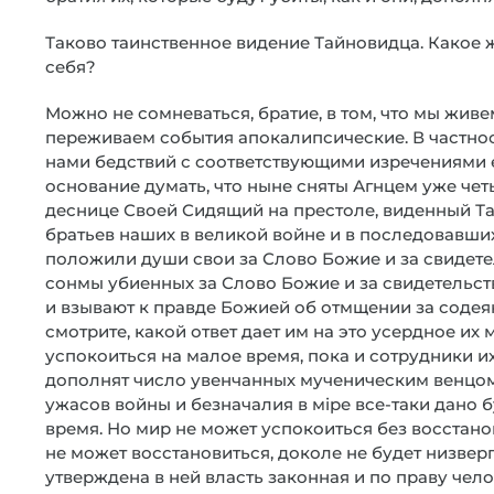
Таково таинственное видение Тайновидца. Какое 
себя?
Можно не сомневаться, братие, в том, что мы жив
переживаем события апокалипсические. В частно
нами бедствий с соответствующими изречениями 
основание думать, что ныне сняты Агнцем уже чет
деснице Своей Сидящий на престоле, виденный Тай
братьев наших в великой войне и в последовавши
положили души свои за Слово Божие и за свидете
сонмы убиенных за Слово Божие и за свидетельст
и взывают к правде Божией об отмщении за содея
смотрите, какой ответ дает им на это усердное и
успокоиться на малое время, пока и сотрудники их 
дополнят число увенчанных мученическим венцом (6
ужасов войны и безначалия в мiре все-таки дано б
время. Но мир не может успокоиться без восстан
не может восстановиться, доколе не будет низверг
утверждена в ней власть законная и по праву чел