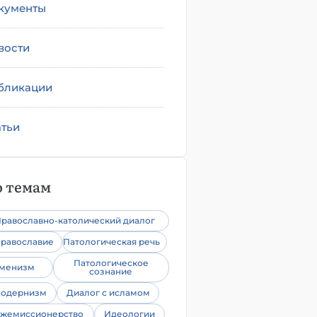
кументы
вости
бликации
атьи
 темам
равославно-католический диалог
равославие
Патологическая речь
Патологическое
уменизм
сознание
одернизм
Диалог с исламом
жемиссионерство
Идеологии