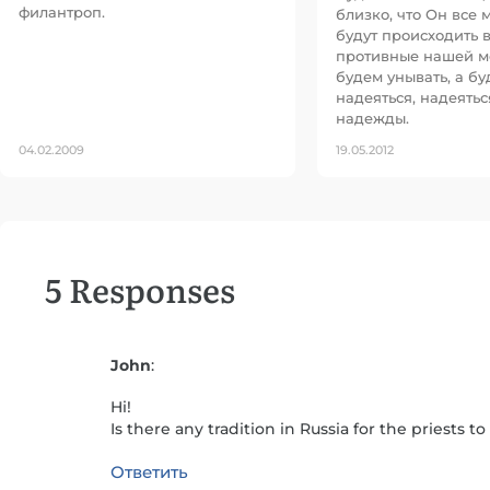
филантроп.
близко, что Он все 
будут происходить 
противные нашей м
будем унывать, а б
надеяться, надеятьс
надежды.
04.02.2009
19.05.2012
5 Responses
John
:
Hi!
Is there any tradition in Russia for the priests to
Ответить