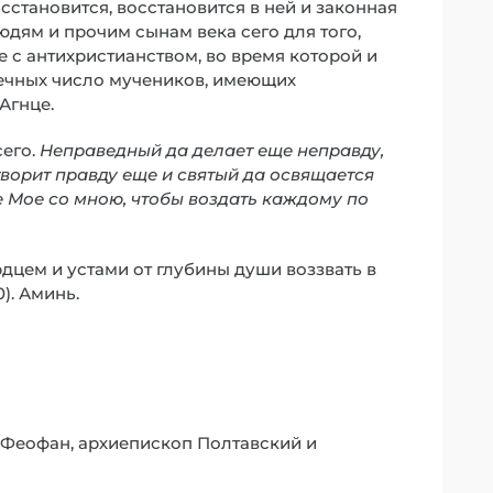
становится, восстановится в ней и законная
юдям и прочим сынам века сего для того,
 с антихристианством, во время которой и
ечных число мучеников, имеющих
Агнце.
сего.
Неправедный да делает еще неправду,
творит правду еще и святый да освящается
ие Мое со мною, чтобы воздать каждому по
дцем и устами от глубины души воззвать в
0). Аминь.
 Феофан, архиепископ Полтавский и