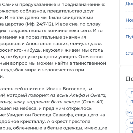
До
м Самим предуказанные и предназначенные:
ножество соблазнов, предательство друг
и. И не так давно мы были свидетелями
Но
 царство (Мф. 24:7-12). И все сие, по слову
щих предшествовать кончине века сего. И то
Пу
нимания на поразительные знамения
 Пророков и Апостолов наших,
приидет день
 спросит кто-нибудь, неужели живем мы столь
Ст
ям, не будет уже радости увидеть Отечество
нный вопрос мы можем найти в таинственной
х судьбах мира и человечества при
и.
По
сатель сей книги св. Иоанн Богослов,-
и
П
й, который говорил: Аз есмь Альфа и Омега,
кажу, чему надлежит быть вскоре
(Откр. 4:1).
П
ошел на небеса, и пред ним открылось
Эк
е: Увидел он Господа Саваофа, сидящего на
одобное кристаллу. А окрест престола
М
тарца, облеченные в белые одежды, имеющие
Л