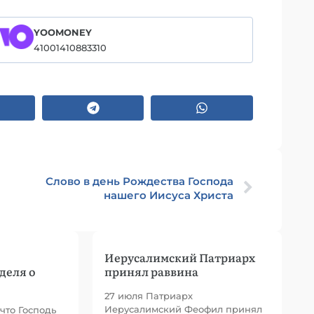
YOOMONEY
41001410883310
Слово в день Рождества Господа
нашего Иисуса Христа
Иерусалимский Патриарх
деля о
принял раввина
27 июля Патриарх
Иерусалимский Феофил принял
 что Господь