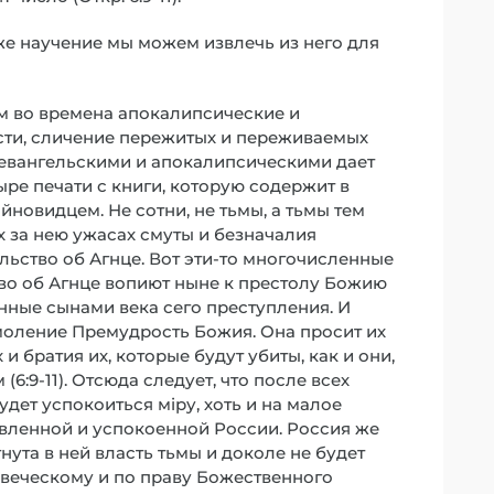
же научение мы можем извлечь из него для
ем во времена апокалипсические и
сти, сличение пережитых и переживаемых
евангельскими и апокалипсическими дает
ыре печати с книги, которую содержит в
новидцем. Не сотни, не тьмы, а тьмы тем
х за нею ужасах смуты и безначалия
льство об Агнце. Вот эти-то многочисленные
во об Агнце вопиют ныне к престолу Божию
нные сынами века сего преступления. И
х моление Премудрость Божия. Она просит их
и братия их, которые будут убиты, как и они,
:9-11). Отсюда следует, что после всех
удет успокоиться мiру, хоть и на малое
овленной и успокоенной России. Россия же
нута в ней власть тьмы и доколе не будет
овеческому и по праву Божественного