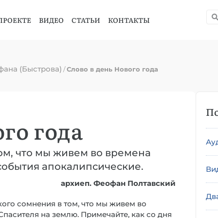
ПРОЕКТЕ
ВИДЕО
СТАТЬИ
КОНТАКТЫ
фана (Быстрова)
/
Слово в день Нового года
По
ого года
Ау
ом, что мы живем во времена
события апокалипсические.
Ви
архиеп. Феофан Полтавский
Дв
ого сомнения в том, что мы живем во
пасителя на землю. Примечайте, как со дня