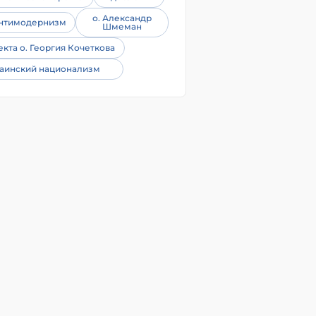
о. Александр
нтимодернизм
Шмеман
екта о. Георгия Кочеткова
аинский национализм