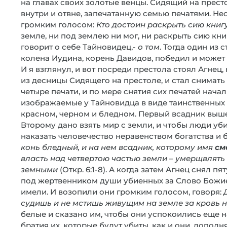
на главах своих золотые венцы. Сидящий на прест
внутри и отвне, запечатанную семью печатями. Н
громким голосом:
Кто достоин раскрыть сию книгу
земле, ни под землею ни мог, ни раскрыть сию книг
говорит о себе Тайновидец,-
о том
. Тогда один из 
колена Иудина, корень Давидов, победил и может 
И я взглянул, и вот посреди престола стоял Агнец,
из десницы Сидящего на престоле, и стал снимать
четыре печати, и по мере снятия сих печатей нача
изображаемые у Тайновидца в виде таинственных 
красном, черном и бледном. Первый всадник выше
Второму дано взять мир с земли, и чтобы люди уб
наказать человечество неравенством богатства и б
конь бледный, и на нем всадник, которому имя
см
власть над четвертою частью земли – умерщвлять 
земными
(Откр. 6:1-8). А когда затем Агнец снял пя
под жертвенником души убиенных за Слово Божие 
имели. И возопили они громким голосом, говоря:
судишь и не мстишь живущим на земле за кровь 
белые и сказано им, чтобы они успокоились еще н
братия их, которые будут убиты, как и они, дополнят 