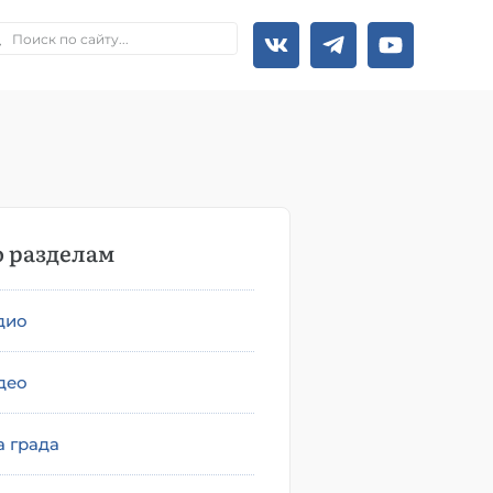
 разделам
дио
део
а града