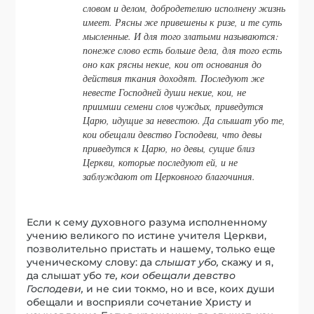
словом и делом, добродетелию исполнену жизнь
имеет.
Рясны
же привешены к ризе, и те суть
мысленные. И для того
златыми
называются:
понеже слово есть больше дела, для того есть
оно как рясны некие, кои от основания до
действия ткания доходят. Последуют же
невесте Господней души некие, кои, не
приимши семени слов чуждых, приведутся
Царю, идущие за невестою. Да слышат убо те,
кои обещали девство Господеви, что девы
приведутся к Царю, но девы, сущие близ
Церкви, которые последуют ей, и не
заблуждают от Церковного благочиния.
Если к сему духовного разума исполненному
учению великого по истине учителя Церкви,
позволительно пристать и нашему, только еще
ученическому слову: да
слышат убо,
скажу и я,
да слышат убо
те, кои обещали девство
Господеви,
и не сии токмо, но и все, коих души
обещали и восприяли сочетание Христу и