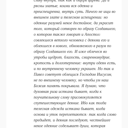
рясны златые, коими вся одеяна и
преиспещренна, внутрь суть. Ничего не ищи во
внешнем злате и телесном испещрении: но
одеяние разумей некое достойное, да украсит
того, который сотворен по образу Создавшего,
о котором также говорит и Апостол:
совлекшеся ветхого человека с деянми его и
облекшеся в нового, обновляемого в разум по
образу Создавшего его.
И иже
облечеся во
утробы щедрот, благость, смиренномудрие,
кротость и долготерпение:
внутри одеян есть,
и по внутреннему человеку украшен. Но так и
Павел советует облещися Господом Иисусом,
не по внешнему человеку, но чтобы ум наш
Божия память покрывала. Я думаю, что
духовная риза исткана бывает, когда к
поучительному слову присовокупляется
спутешествующее деяние. Ибо как тогда
телесная одежда исткана бывает, когда
основа и уток переплетаются: так когда слово
предыдет, и деяния последуют, честнейшее
некое одеяние соделывает души, которая