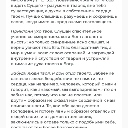
видеть Сущего – разумом в тварях, вне тебя
существующих, а духом в собственном сердце
твоем. Лучше слышишь, разумеешь и сохранишь
слово, когда имеешь пред очами глаголющего.
Приклони ухо твое.
Слушай спасительное
учение со смирением: хотя Бог глаголет с
высоты; но только смиренные ясно слышат, и
верно узнают глас Его. Глас благодатный тих, а
мир шумен: всею силою отвращай, и заграждай
внутренний слух твой от тварей и устремляй
внимание духа твоего к Богу.
Забуди люди твоя, и дом отца твоего.
Забвение
означает здесь бездействие не памяти, но
сердца, как например, человеку, который с нами
говорит, как знакомый, мы выговариваем, что он
забыл нас, потому что нас не посетил, или
другим образом не оказал нам сердечной к нам
привязанности. Те, кои обещали девство
Господеви, и потому явным образом отделясь от
людей своих, и от домов отцев своих,
заключились в ограде только с подобными себе,
поступают тем более благоугодным