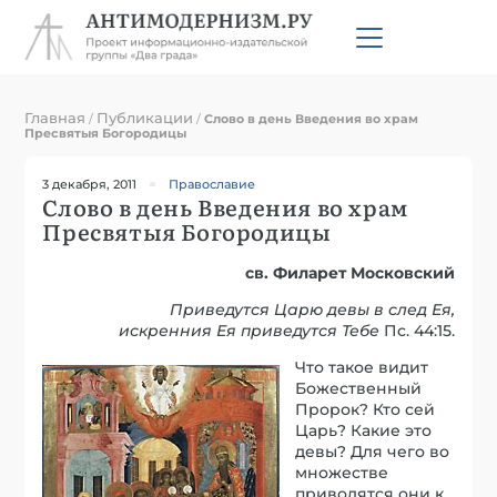
Главная
Публикации
/
/
Слово в день Введения во храм
Пресвятыя Богородицы
3 декабря, 2011
Православие
Слово в день Введения во храм
Пресвятыя Богородицы
св. Филарет Московский
Приведутся Царю девы в след Ея,
искренния Ея приведутся Тебе
Пс. 44:15.
Что такое видит
Божественный
Пророк? Кто сей
Царь? Какие это
девы? Для чего во
множестве
приводятся они к