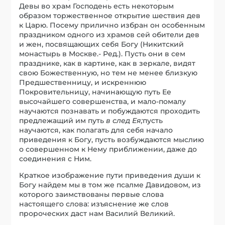
Девы во храм Господень есть некоторым
образом торжественное открытие шествия дев
к Царю. Посему прилично избран он особенным
праздником одного из храмов сей обители дев
и жен, посвящающих себя Богу (Никитский
монастырь в Москве.- Ред.). Пусть они в сем
празднике, как в картине, как в зеркале, видят
свою Божественную, но тем не менее близкую
Предшественницу, и искреннюю
Покровительницу, начинающую путь Ее
высочайшего совершенства, и мало-помалу
научаются познавать и побуждаются проходить
предлежащий им путь
в след Ея;
пусть
научаются, как полагать для себя начало
приведения к Богу, пусть возбуждаются мыслию
о совершенном к Нему приближении, даже до
соединения с Ним.
Краткое изображение пути приведения души к
Богу найдем мы в том же псалме Давидовом, из
которого заимствованы первые слова
настоящего слова: изъяснение же слов
пророческих даст нам Василий Великий.