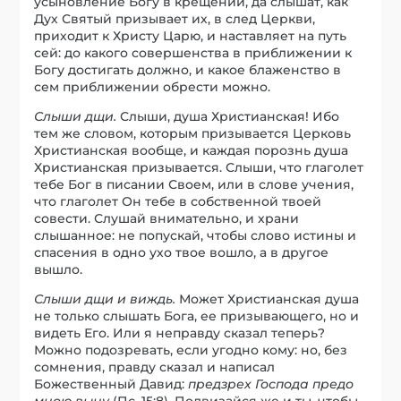
усыновление Богу в крещении, да слышат, как
Дух Святый призывает их, в след Церкви,
приходит к Христу Царю, и наставляет на путь
сей: до какого совершенства в приближении к
Богу достигать должно, и какое блаженство в
сем приближении обрести можно.
Слыши дщи.
Слыши, душа Христианская! Ибо
тем же словом, которым призывается Церковь
Христианская вообще, и каждая порознь душа
Христианская призывается. Слыши, что глаголет
тебе Бог в писании Своем, или в слове учения,
что глаголет Он тебе в собственной твоей
совести. Слушай внимательно, и храни
слышанное: не попускай, чтобы слово истины и
спасения в одно ухо твое вошло, а в другое
вышло.
Слыши дщи и виждь.
Может Христианская душа
не только слышать Бога, ее призывающего, но и
видеть Его. Или я неправду сказал теперь?
Можно подозревать, если угодно кому: но, без
сомнения, правду сказал и написал
Божественный Давид:
предзрех Господа предо
мною выну
(Пс. 15:8). Подвизайся же и ты, чтобы