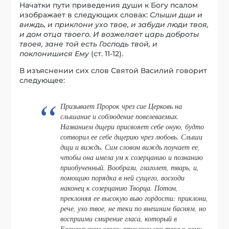
Начатки пути приведения души к Богу псалом
изображает в следующих словах:
Слыши дщи и
виждь, и приклони ухо твое, и забуди люди твоя,
и дом отца твоего. И возжелает царь доброты
твоея, зане той есть Господь твой, и
поклонишися Ему
(ст. 11-12).
В изъяснении сих слов Святой Василий говорит
следующее:
Призывает Пророк чрез сие Церковь на
слышание и соблюдение повелеваемых.
Названием
дщери
присвояет себе оную, будто
сотворил ее себе дщерию чрез любовь.
Слыши
дщи и виждь.
Сим словом
виждь
поучает ее,
чтобы она имела ум к созерцанию и познанию
приобученный. Вообрази, глаголет, тварь, и,
помощию порядка в ней сущего, восходи
наконец к созерцанию Творца. Потом,
преклоняя ее высокую выю гордости:
приклони,
рече,
ухо твое,
не теки по внешним басням, но
восприими смирение гласа, который в
Евангельском слове;
приклони ухо твое
к сему