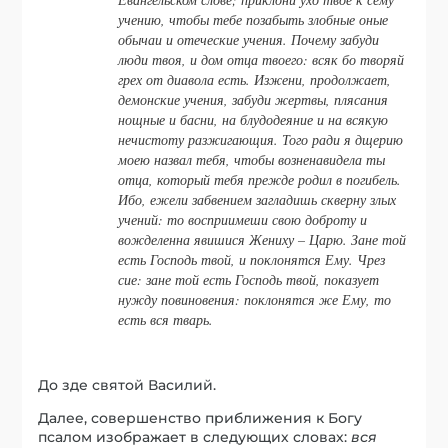
учению, чтобы тебе позабыть злобные оные
обычаи и отеческие учения. Почему
забуди
люди твоя, и дом отца твоего:
всяк
бо творяй
грех от диавола есть.
Изжени, продолжает,
демонские учения, забуди жертвы, плясания
нощные и басни, на блудодеяние и на всякую
нечистоту разжигающия. Того ради я
дщерию
моею назвал тебя, чтобы возненавидела ты
отца, который тебя прежде родил в погибель.
Ибо, ежели забвением загладишь скверну злых
учений: то восприимеши свою
доброту
и
вожделенна
явишися Жениху – Царю.
Зане той
есть Господь твой, и поклонятся Ему.
Чрез
сие:
зане той есть Господь твой,
показует
нужду повиновения:
поклонятся
же
Ему,
то
есть вся тварь.
До зде святой Василий.
Далее, совершенство приближения к Богу
псалом изображает в следующих словах:
вся