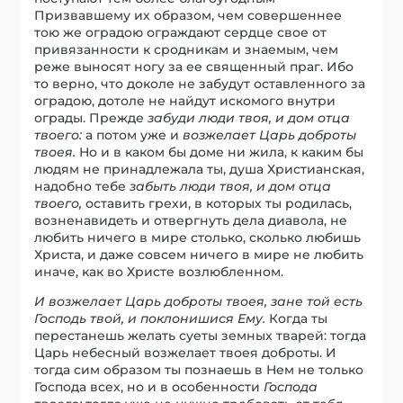
Призвавшему их образом, чем совершеннее
тою же оградою ограждают сердце свое от
привязанности к сродникам и знаемым, чем
реже выносят ногу за ее священный праг. Ибо
то верно, что доколе не забудут оставленного за
оградою, дотоле не найдут искомого внутри
ограды. Прежде
забуди люди твоя, и дом отца
твоего:
а потом уже и
возжелает Царь доброты
твоея.
Но и в каком бы доме ни жила, к каким бы
людям не принадлежала ты, душа Христианская,
надобно тебе
забыть люди твоя, и дом отца
твоего,
оставить грехи, в которых ты родилась,
возненавидеть и отвергнуть дела диавола, не
любить ничего в мире столько, сколько любишь
Христа, и даже совсем ничего в мире не любить
иначе, как во Христе возлюбленном.
И возжелает Царь доброты твоея, зане той есть
Господь твой, и поклонишися Ему.
Когда ты
перестанешь желать суеты земных тварей: тогда
Царь небесный возжелает твоея доброты. И
тогда сим образом ты познаешь в Нем не только
Господа всех, но и в особенности
Господа