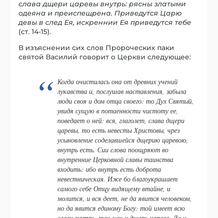
слава дщери царевы внутрь: рясны златыми
одеяна и преиспещрена. Приведутся Царю
девы в след Ея, искреннии Ея приведутся тебе
(ст. 14-15).
В изъяснении сих слов Пророческих паки
святой Василий говорит о Церкви следующее:
Когда очистилась она от древних учений
лукавства и, послушав наставления, забыла
люди своя и дом отца своего: то Дух Святый,
увидя сущую в потаенности чистоту ее,
поведает о ней:
вся,
глаголет,
слава дщери
царевы,
то есть невесты Христовы, чрез
усыновление соделавшейся дщерию царевою,
внутрь есть. Сии слова поощряют во
внутренние Церковной славы таинства
входить: ибо внутрь есть доброта
невестническая. Иже бо благоукрашает
самого себе Отцу видящему втайне, и
молится, и вся деет, не да явится человеком,
но да явится единому Богу: той имеет всю
славу внутрь, так как и дщерь царева. Да и