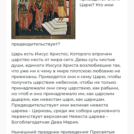
Царю? Кто ими
предводительствует?
Царь есть Иисус Христос, Которого впрочем
царство несть от мира сего. Девы суть чистые
души, единого Иисуса Христа возлюбившие так,
что уже ни к чему в мире плотскою любовию не
привязаны. Приводятся они к сему Царю, чтобы
получить царствие небесное, чтобы не только
принадлежали они сему царствию, как рабыни,
но чтоб и оно принадлежало им, как царским
дщерям, как невестам царя, как царицам.
Предводительствует ими великая невеста
царева – Церковь, среди же собора церковного
первенствует верховная Невеста царева –
Богоблагодатная Дева Мария.
Нынешний праздник приведения Пресвятыя