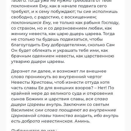
твоего:
тогда уже не нужно требовать от тебя
поклонения Ему, как в начале подвига сего
требуют, и к сему побуждают; ты сие исполнишь
свободно, с радостию, с восхищением;
поклонишися Ему,
не только как рабыня Господу,
со страхом, но и со дерзновением любви, как
жениху невеста, как царю дщерь царева. Тогда
не столько ты будешь подвизаться, чтобы
благоугодить Ему добродетелями, сколько Сам
Он будет облекать и украшать тебя ими, как
брачным одеянием невесты, как царственною
утварию дщери царевы.
Дерзнет ли далее, и возможет ли внешнее
слово проникнуть во внутренний чертог
Невесты Христовы, чтоб изнести оттуда хотя
часть славы Ее для внешних взоров? – Нет! По
крайней мере до великого суда и откровения
сынов Божиих и царствия славы,
вся слава
дщери Царевы внутрь.
Заключим со святым
Василием:
сии слова поощряют во внутренние
Церковной славы таинства входить, ибо внутрь
есть доброта невестинская.
Аминь.
Публикуется по изд.: