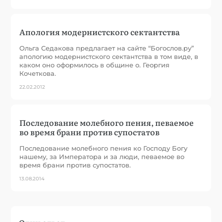
Апология модернистского сектантства
Ольга Седакова предлагает на сайте “Богослов.ру”
апологию модернистского сектантства в том виде, в
каком оно оформилось в общине о. Георгия
Кочеткова.
22.02.2012
Последование молебного пения, певаемое
во время брани против супостатов
Последование молебного пения ко Господу Богу
нашему, за Императора и за люди, певаемое во
время брани против супостатов.
13.08.2014