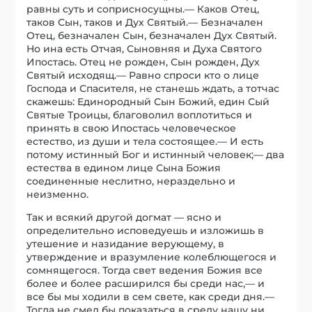
равны суть и соприсносущны.— Каков Отец,
таков Сын, таков и Дух Святый.— Безначален
Отец, безначален Сын, безначален Дух Святый.
Но ина есть Отчая, Сыновняя и Духа Святого
Ипостась. Отец не рожден, Сын рожден, Дух
Святый исходящ.— Равно спроси кто о лице
Господа и Спасителя, не станешь ждать, а тотчас
скажешь: Единородный Сын Божий, един Сый
Святые Троицы, благоволил воплотиться и
принять в свою Ипостась человеческое
естество, из души и тела состоящее.— И есть
потому истинный Бог и истинный человек;— два
естества в едином лице Сына Божия
соединенные неслитно, нераздельно и
неизменно.
Так и всякий другой догмат — ясно и
определительно исповедуешь и изложишь в
утешение и назидание верующему, в
утверждение и вразумление колеблющегося и
сомнящегося. Тогда свет ведения Божия все
более и более расширился бы среди нас,— и
все бы мы ходили в сем свете, как среди дня.—
Тогда не смел бы показаться в среду нашу ни