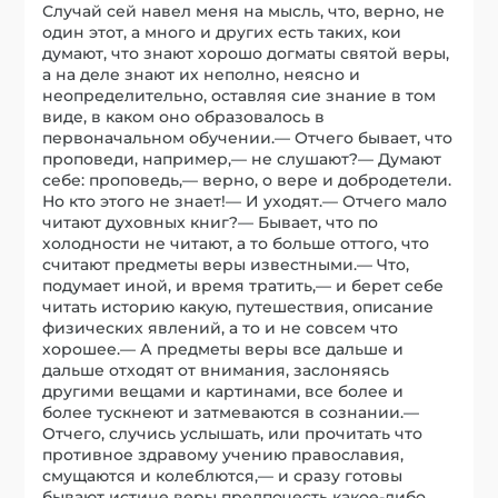
Случай сей навел меня на мысль, что, верно, не
один этот, а много и других есть таких, кои
думают, что знают хорошо догматы святой веры,
а на деле знают их неполно, неясно и
неопределительно, оставляя сие знание в том
виде, в каком оно образовалось в
первоначальном обучении.— Отчего бывает, что
проповеди, например,— не слушают?— Думают
себе: проповедь,— верно, о вере и добродетели.
Но кто этого не знает!— И уходят.— Отчего мало
читают духовных книг?— Бывает, что по
холодности не читают, а то больше оттого, что
считают предметы веры известными.— Что,
подумает иной, и время тратить,— и берет себе
читать историю какую, путешествия, описание
физических явлений, а то и не совсем что
хорошее.— А предметы веры все дальше и
дальше отходят от внимания, заслоняясь
другими вещами и картинами, все более и
более тускнеют и затмеваются в сознании.—
Отчего, случись услышать, или прочитать что
противное здравому учению православия,
смущаются и колеблются,— и сразу готовы
бывают истине веры предпочесть какое-либо