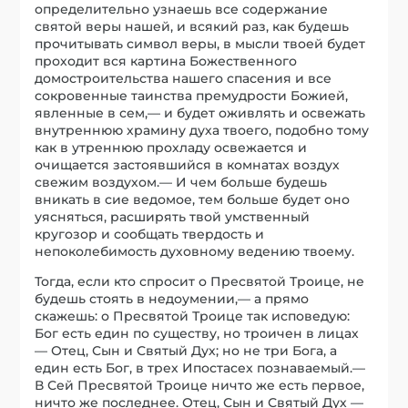
определительно узнаешь все содержание
святой веры нашей, и всякий раз, как будешь
прочитывать символ веры, в мысли твоей будет
проходит вся картина Божественного
домостроительства нашего спасения и все
сокровенные таинства премудрости Божией,
явленные в сем,— и будет оживлять и освежать
внутреннюю храмину духа твоего, подобно тому
как в утреннюю прохладу освежается и
очищается застоявшийся в комнатах воздух
свежим воздухом.— И чем больше будешь
вникать в сие ведомое, тем больше будет оно
уясняться, расширять твой умственный
кругозор и сообщать твердость и
непоколебимость духовному ведению твоему.
Тогда, если кто спросит о Пресвятой Троице, не
будешь стоять в недоумении,— а прямо
скажешь: о Пресвятой Троице так исповедую:
Бог есть един по существу, но троичен в лицах
— Отец, Сын и Святый Дух; но не три Бога, а
един есть Бог, в трех Ипостасех познаваемый.—
В Сей Пресвятой Троице ничто же есть первое,
ничто же последнее. Отец, Сын и Святый Дух —