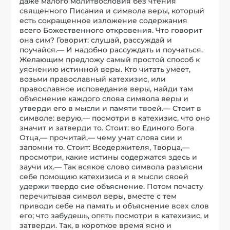
даже малого молитвословия без чтения
священного Писания и символа веры, который
есть сокращенное изложение содержания
всего Божественного откровения. Что говорит
она сим? Говорит: слушай, рассуждай и
поучайся.— И надобно рассуждать и поучаться.
Желающим предложу самый простой способ к
уяснению истинной веры. Кто читать умеет,
возьми православный катехизис, или
православное исповедание веры, найди там
объяснение каждого слова символа веры и
утверди его в мысли и памяти твоей.— Стоит в
символе: верую,— посмотри в катехизис, что оно
значит и затверди то. Стоит: во Единого Бога
Отца,— прочитай,— чему учат слова сии и
запомни то. Стоит: Вседержителя, Творца,—
просмотри, какие истины содержатся здесь и
заучи их.— Так всякое слово символа разъясни
себе помощию катехизиса и в мысли своей
удержи твердо сие объяснение. Потом почасту
перечитывая символ веры, вместе с тем
приводи себе на память и объяснение всех слов
его; что забудешь, опять посмотри в катехизис, и
затверди. Так, в короткое время ясно и