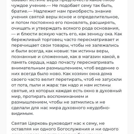
чуждое учение.— Не подобает сему так быть,
братие.— Надлежит нам приобресть знание
учения святой веры ясное и определительное,
и потом постоянно его поновлять, расширять,
очищать и утверждать всякого рода основания,
— и блюсти всякую часть его, как зеницу ока. Как
бережливый торговец часто пересматривает и
перечищает свои товары, чтобы не залежались
и были всегда, как новые: так истины веры,
познанные и сложенные, как в магазин какой, в
память сердца, надо почасту пересматривать
внимательным размышлением, чтоб ведение о
них всегда было ново. Как хозяин окна дома
своего часто велит перетирать, чтоб не затускли
от пота, пыли и жара: так надо и нам истины
святые, из которых каждая есть окно в духовный
мир, протирать воспоминанием и
размышлением, чтобы не затмились и не
сделали для нас мира духовного неудобно-
видимым.
Святая Церковь руководит нас к сему, не
оставляя ни одного Богослужения и ни одного