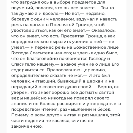
что затрудняюсь в выборе предметов для
поучений, полагая, что вы все знаете.— Точно
так думаю я и доселе.— Но вот,— недавно,
беседуя с одним человеком, вздумал я навесть
речь на догмат о Пресвятой Троице, чтоб
удостовериться, как он его знает.— Оказалось,
что он знает, что есть Пресвятая Троица, а как
определительно выразить учение о ней — не
умеет.— Я перенес речь на Божественное лице
Господа Спасителя нашего; и здесь видно было,
что он благоговейно поклоняется Господу и
Спасителю нашему,— а какое учение о лице Его
содержится св. Православною Церковию,
определительно сказать не мог.— И это был
человек, читающий, бывающий в церкви и не
нерадящий о спасении души своей.— Верно, он
уверен, что знает хорошо все догматы святой
веры нашей; но никогда не поверял своего
знания и не брался расширять и утверждать его
посредством чтения, размышлений и бесед.
Почему, о всем другом читая и размышляя, этой
части ведения не касался, считая ее
законченною.