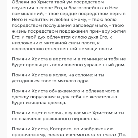
Облеки во Христа твой ум посредством
поучения в слове Его, и благоговейных о Нем
помышлений, – твое сердце посредством веры в
Него и молитвы и любви к Нему, – твою волю
посредством послушания заповедям Его, – твою
жизнь посредством подражания примеру жития
Его: и твой дух облечется силою духа Его, к
низложению мятежной силы плоти, к
восполнению естественной немощи плоти.
Помяни Христа в вертепе и в темнице: и тебя не
будет прельщать великолепно украшенный дом.
Помяни Христа в яслях, на соломе: и ты
устыдишься твоего мягкого одра.
Помяни Христа обнажаемого и облекаемого в
одежду поругания: и для тебя не желательна
будет изящная одежда.
Помяни оцет и желчь, вкушаемые Христом: и ты
не взалчешь роскошного пиршества.
Помяни Христа, Которого, по изображению
пророческому,
колена изнемогоста от поста
(Пс.