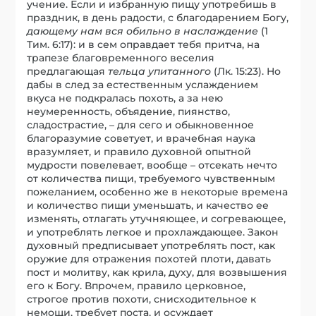
учение. Если и избранную пищу употребишь в
праздник, в день радости, с благодарением Богу,
дающему нам вся обильно в наслаждение
(1
Тим. 6:17): и в сем оправдает тебя притча, на
трапезе благовременного веселия
предлагающая
тельца упитанного
(Лк. 15:23). Но
дабы в след за естественным услаждением
вкуса не подкралась похоть, а за нею
неумеренность, объядение, пиянство,
сладострастие, – для сего и обыкновенное
благоразумие советует, и врачебная наука
вразумляет, и правило духовной опытной
мудрости повелевает, вообще – отсекать нечто
от количества пищи, требуемого чувственным
пожеланием, особенно же в некоторые времена
и количество пищи уменьшать, и качество ее
изменять, отлагать утучняющее, и согревающее,
и употреблять легкое и прохлаждающее. Закон
духовный предписывает употреблять пост, как
оружие для отражения похотей плоти, давать
пост и молитву, как крила, духу, для возвышения
его к Богу. Впрочем, правило церковное,
строгое против похоти, снисходительное к
немощи, требует поста, и осуждает