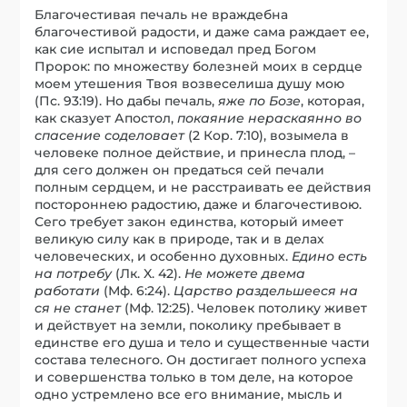
Благочестивая печаль не враждебна
благочестивой радости, и даже сама раждает ее,
как сие испытал и исповедал пред Богом
Пророк: по множеству болезней моих в сердце
моем утешения Твоя возвеселиша душу мою
(Пс. 93:19). Но дабы печаль,
яже по Бозе
, которая,
как сказует Апостол,
покаяние нераскаянно во
спасение соделовает
(2 Кор. 7:10), возымела в
человеке полное действие, и принесла плод, –
для сего должен он предаться сей печали
полным сердцем, и не расстраивать ее действия
постороннею радостию, даже и благочестивою.
Сего требует закон единства, который имеет
великую силу как в природе, так и в делах
человеческих, и особенно духовных.
Едино есть
на потребу
(Лк. X. 42).
Не можете двема
работати
(Мф. 6:24).
Царство раздельшееся на
ся не станет
(Мф. 12:25). Человек потолику живет
и действует на земли, поколику пребывает в
единстве его душа и тело и существенные части
состава телесного. Он достигает полного успеха
и совершенства только в том деле, на которое
одно устремлено все его внимание, мысль и