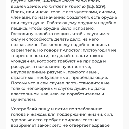
другом месте,
никтоже когда свою плоть
возненавиде, но питает и греет ю
(Еф. 5:29).
Плоть, или иначе, тело, с его чувствами, силами,
членами, по назначению Создателя, есть орудие
или слуга души. Работающему орудием надобно
пещись, чтобы орудие было исправно.
Господину надобно пещись, чтобы слуга имел
силу и способность делать дело, на него
возлагаемое. Так, человеку надобно пещись о
своем теле. Но говорит Апостол: плотоугодия не
творите в похоти, не делайте плоти такого
угождения, которого требуют не природа и
рассудок, а пожелания чувственные,
неуправленные разумом, прихотливые ,
страстные , необузданные , преобладающие.
Потому что в сем случае плоть становится не
только непокоривым слугою души, но даже
властелином над нею, ее поработителем и
мучителем.
Употребляй пищу и питие по требованию
голода и жажды, для поддержания жизни, сил,
здоровья: сего требует природа; сего не
возбраняет закон; сего не отвергает здравое