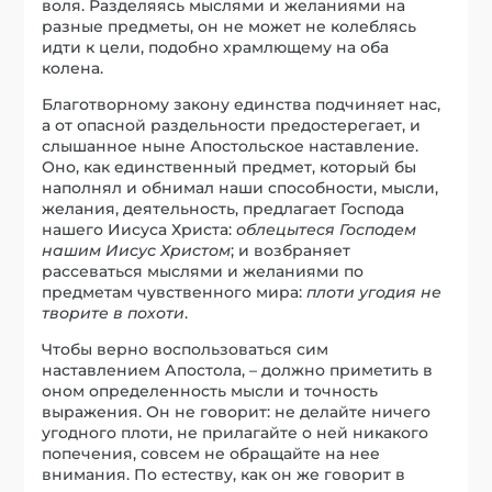
воля. Разделяясь мыслями и желаниями на
разные предметы, он не может не колеблясь
идти к цели, подобно храмлющему на оба
колена.
Благотворному закону единства подчиняет нас,
а от опасной раздельности предостерегает, и
слышанное ныне Апостольское наставление.
Оно, как единственный предмет, который бы
наполнял и обнимал наши способности, мысли,
желания, деятельность, предлагает Господа
нашего Иисуса Христа:
облецытеся Господем
нашим Иисус Христом
; и возбраняет
рассеваться мыслями и желаниями по
предметам чувственного мира:
плоти угодия не
творите в похоти
.
Чтобы верно воспользоваться сим
наставлением Апостола, – должно приметить в
оном определенность мысли и точность
выражения. Он не говорит: не делайте ничего
угодного плоти, не прилагайте о ней никакого
попечения, совсем не обращайте на нее
внимания. По естеству, как он же говорит в