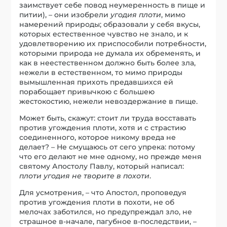
заимствует себе повод неумеренность в пище и
питии), – они изобрели
угодия плоти
, мимо
намерений природы; образовали у себя вкусы,
которых естественное чувство не знало, и к
удовлетворению их приспособили потребности,
которыми природа не думала их обременять, и
как в неестественном должно быть более зла,
нежели в естественном, то мимо природы
вымышленная прихоть предавшихся ей
порабощает привычкою с большею
жестокостию, нежели невоздержание в пище.
Может быть, скажут: стоит ли труда восставать
против угождения плоти, хотя и с страстию
соединенного, которое никому вреда не
делает? – Не смущаюсь от сего упрека: потому
что его делают не мне одному, но прежде меня
святому Апостолу Павлу, который написал:
плоти угодия не творите в похоти
.
Для усмотрения, – что Апостол, проповедуя
против угождения плоти в похоти, не об
мелочах заботился, но предупреждал зло, не
страшное в-начале, пагубное в-последствии, –