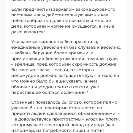
Если пред чистым зеркалом закона духовного
поставим нашу действительную жизнь: как
неблагообразны должны показаться многие
дела, которыми многие не смущаются, а иные
даже хвалятся!
Учащаемые пиршества без праздника, –
ежедневные увеселения без случаев к веселию,
– забавы, берущие более времени, и
причиняющие более утомления, нежели труды,
– зрелища, пред которыми скромность должна
бы закрыть глаза, – песни, от которых
целомудрие должно заградить слух, – и мало ли
что можно было бы еще указать, в чем
обличается
угодие плоти в похоти
, уже
переставшее бояться обличения?
Странным показалось бы слово, которое прямо
указало бы на некоторые странности, по
прихоти людей сделавшиеся обыкновенными. –
Не довольствуясь пристрастным
угодием плоти
,
которому дает некоторый повод природа (как
например, из потребности пищи и пития