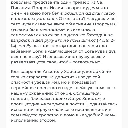
довольно представить один пример из Св.
Писания. Пророк Исаия говорит иудеям, что
они – на краю погибели:
разшири ад душу свою,
и разверзе уста своя
. От чего это? Как дошли до
сего иудеи? Выслушайте объяснение Пророка!
С
гусльми бо и певницами, и тимпаны, и
свирельми вино пиют, на дела же Господня не
взирают, и дел руку Его не помышляют
(Ис. 5:12–
14). Необузданное плотоугодие довело их до
забвения Бога: а удаляющиеся от Бога куда идут,
если не к аду? И ад расширяет душу свою и
разверзает уста своя, чтобы поглотить их.
Благодарение Апостолу Христову, который не
только старается не допустить нас до сей
опасности увещанием, но и показывает
вернейшее средство и надежнейшую помощь к
нашему охранению от оной.
Облецытеся
,
говорит,
Господем нашим Иисус Христом, и
плоти угодия не творите в похоти
. Подвизайтесь
исполнять первую часть сего наставления: и в
сем найдете средство и помощь к удобнейшему
исполнению второй.