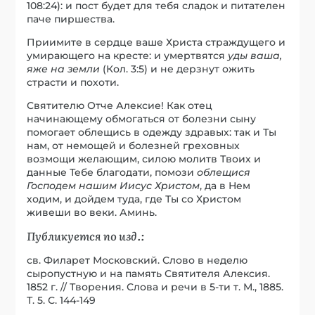
108:24): и пост будет для тебя сладок и питателен
паче пиршества.
Приимите в сердце ваше Христа страждущего и
умирающего на кресте: и умертвятся
уды ваша,
яже на земли
(Кол. 3:5) и не дерзнут ожить
страсти и похоти.
Святителю Отче Алексие! Как отец
начинающему обмогаться от болезни сыну
помогает облещись в одежду здравых: так и Ты
нам, от немощей и болезней греховных
возмощи желающим, силою молитв Твоих и
данные Тебе благодати, помози
облещися
Господем нашим Иисус Христом
, да в Нем
ходим, и дойдем туда, где Ты со Христом
живеши во веки. Аминь.
Публикуется по изд.:
св. Филарет Московский. Слово в неделю
сыропустную и на память Святителя Алексия.
1852 г. // Творения. Слова и речи в 5-ти т. М., 1885.
Т. 5. С. 144-149