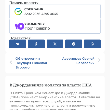
Помочь проекту
СБЕРБАНК
2202 2036 4595 0645
YOOMONEY
41001410883310
Поделиться
Об отречении
Аверинцев Сергей
Государя Николая
Сергеевич
Второго
В Джорданвилле молятся за власти США
В Свято-Троицком монастыре в Джорданвилле
(США) поминают американские власти. В обители на
ектениях во время всех служб, а также на
проскомидии, поминаются власти и вооруженные
силы, – сообщил настоятель монастыря