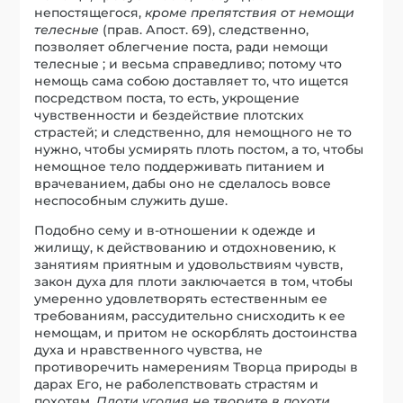
непостящегося,
кроме препятствия от немощи
телесные
(прав. Апост. 69), следственно,
позволяет облегчение поста, ради немощи
телесные ; и весьма справедливо; потому что
немощь сама собою доставляет то, что ищется
посредством поста, то есть, укрощение
чувственности и бездействие плотских
страстей; и следственно, для немощного не то
нужно, чтобы усмирять плоть постом, а то, чтобы
немощное тело поддерживать питанием и
врачеванием, дабы оно не сделалось вовсе
неспособным служить душе.
Подобно сему и в-отношении к одежде и
жилищу, к действованию и отдохновению, к
занятиям приятным и удовольствиям чувств,
закон духа для плоти заключается в том, чтобы
умеренно удовлетворять естественным ее
требованиям, рассудительно снисходить к ее
немощам, и притом не оскорблять достоинства
духа и нравственного чувства, не
противоречить намерениям Творца природы в
дарах Его, не раболепствовать страстям и
похотям.
Плоти угодия не творите в похоти
.