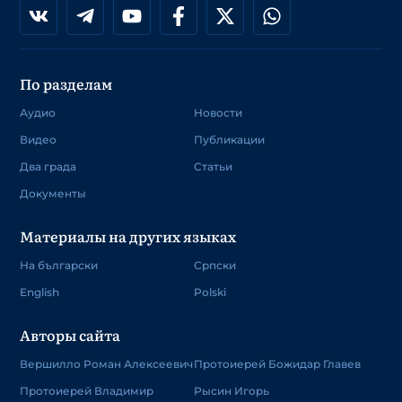
По разделам
Аудио
Новости
Видео
Публикации
Два града
Статьи
Документы
Материалы на других языках
На български
Српски
English
Polski
Авторы сайта
Вершилло Роман Алексеевич
Протоиерей Божидар Главев
Протоиерей Владимир
Рысин Игорь