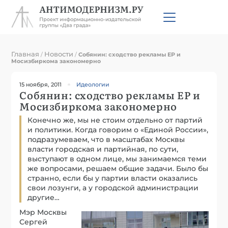
Главная
Новости
/
/
Собянин: сходство рекламы ЕР и
Мосизбиркома закономерно
15 ноября, 2011
Идеологии
Собянин: сходство рекламы ЕР и
Мосизбиркома закономерно
Конечно же, мы не стоим отдельно от партий
и политики. Когда говорим о «Единой России»,
подразумеваем, что в масштабах Москвы
власти городская и партийная, по сути,
выступают в одном лице, мы занимаемся теми
же вопросами, решаем общие задачи. Было бы
странно, если бы у партии власти оказались
свои лозунги, а у городской администрации
другие…
Мэр Москвы
Сергей