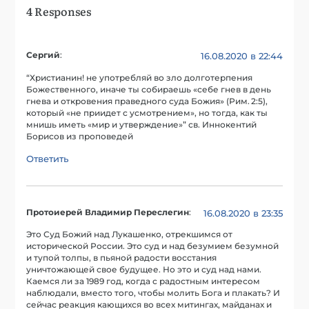
4 Responses
Сергий
:
16.08.2020 в 22:44
“Христианин! не употребляй во зло долготерпения
Божественного, иначе ты собираешь «себе гнев в день
гнева и откровения праведного суда Божия» (Рим. 2:5),
который «не приидет с усмотрением», но тогда, как ты
мнишь иметь «мир и утверждение»” св. Иннокентий
Борисов из проповедей
Ответить
Протоиерей Владимир Переслегин
:
16.08.2020 в 23:35
Это Суд Божий над Лукашенко, отрекшимся от
исторической России. Это суд и над безумием безумной
и тупой толпы, в пьяной радости восстания
уничтожающей свое будущее. Но это и суд над нами.
Каемся ли за 1989 год, когда с радостным интересом
наблюдали, вместо того, чтобы молить Бога и плакать? И
сейчас реакция кающихся во всех митингах, майданах и