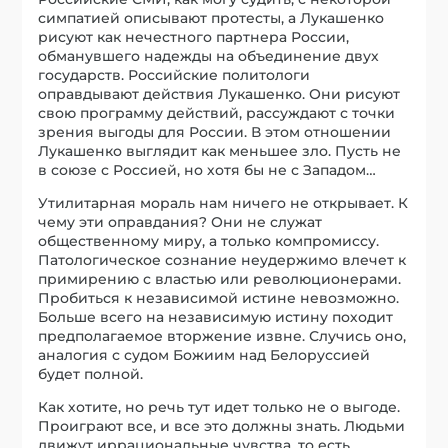
симпатией описывают протесты, а Лукашенко
рисуют как нечестного партнера России,
обманувшего надежды на объединение двух
государств. Российские политологи
оправдывают действия Лукашенко. Они рисуют
свою программу действий, рассуждают с точки
зрения выгоды для России. В этом отношении
Лукашенко выглядит как меньшее зло. Пусть не
в союзе с Россией, но хотя бы не с Западом…
Утилитарная мораль нам ничего не открывает. К
чему эти оправдания? Они не служат
общественному миру, а только компромиссу.
Патологическое сознание неудержимо влечет к
примирению с властью или революционерами.
Пробиться к независимой истине невозможно.
Больше всего на независимую истину походит
предполагаемое вторжение извне. Случись оно,
аналогия с судом Божиим над Белоруссией
будет полной.
Как хотите, но речь тут идет только не о выгоде.
Проиграют все, и все это должны знать. Людьми
движут иррациональные чувства, то есть