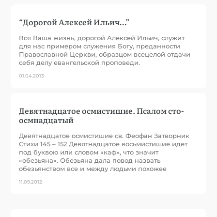
“Дорогой Алексей Ильич…”
Вся Ваша жизнь, дорогой Алексей Ильич, служит
для нас примером служения Богу, преданности
Православной Церкви, образцом всецелой отдачи
себя делу евангельской проповеди.
01.04.2013
Девятнадцатое осмистишие. Псалом сто-
осмнадцатый
Девятнадцатое осмистишие св. Феофан Затворник
Стихи 145 – 152 Девятнадцатое восьмистишие идет
под буквою или словом «каф», что значит
«обезьяна». Обезьяна дала повод назвать
обезьянством все и между людьми похожее
11.09.2012