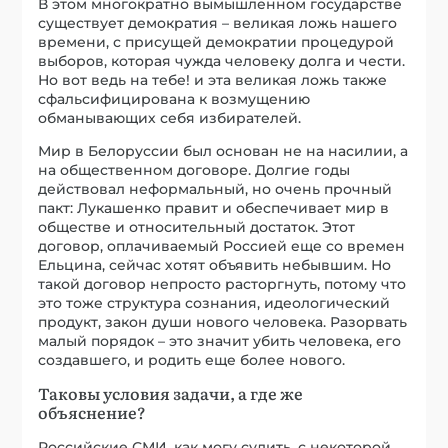
В этом многократно вымышленном государстве
существует демократия – великая ложь нашего
времени, с присущей демократии процедурой
выборов, которая чужда человеку долга и чести.
Но вот ведь на тебе! и эта великая ложь также
сфальсифицирована к возмущению
обманывающих себя избирателей.
Мир в Белоруссии был основан не на насилии, а
на общественном договоре. Долгие годы
действовал неформальный, но очень прочный
пакт: Лукашенко правит и обеспечивает мир в
обществе и относительный достаток. Этот
договор, оплачиваемый Россией еще со времен
Ельцина, сейчас хотят объявить небывшим. Но
такой договор непросто расторгнуть, потому что
это тоже структура сознания, идеологический
продукт, закон души нового человека. Разорвать
малый порядок – это значит убить человека, его
создавшего, и родить еще более нового.
Таковы условия задачи, а где же
объяснение?
Российские СМИ, как могу судить, с некоторой