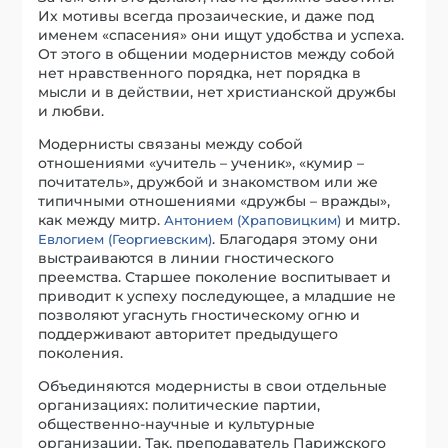
Их мотивы всегда прозаические, и даже под
именем «спасения» они ищут удобства и успеха.
От этого в общении модернистов между собой
нет нравственного порядка, нет порядка в
мысли и в действии, нет христианской дружбы
и любви.
Модернисты связаны между собой
отношениями «учитель – ученик», «кумир –
почитатель», дружбой и знакомством или же
типичными отношениями «дружбы – вражды»,
как между митр.
и митр.
Антонием (Храповицким)
. Благодаря этому они
Евлогием (Георгиевским)
выстраиваются в линии гностического
преемства. Старшее поколение воспитывает и
приводит к успеху последующее, а младшие не
позволяют угаснуть гностическому огню и
поддерживают авторитет предыдущего
поколения.
Объединяются модернисты в свои отдельные
организациях: политические партии,
общественно-научные и культурные
организации. Так, преподаватель Парижского