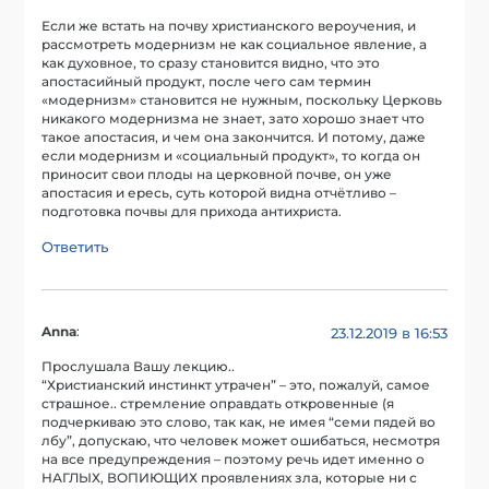
Если же встать на почву христианского вероучения, и
рассмотреть модернизм не как социальное явление, а
как духовное, то сразу становится видно, что это
апостасийный продукт, после чего сам термин
«модернизм» становится не нужным, поскольку Церковь
никакого модернизма не знает, зато хорошо знает что
такое апостасия, и чем она закончится. И потому, даже
если модернизм и «социальный продукт», то когда он
приносит свои плоды на церковной почве, он уже
апостасия и ересь, суть которой видна отчётливо –
подготовка почвы для прихода антихриста.
Ответить
Anna
:
23.12.2019 в 16:53
Прослушала Вашу лекцию..
“Христианский инстинкт утрачен” – это, пожалуй, самое
страшное.. стремление оправдать откровенные (я
подчеркиваю это слово, так как, не имея “семи пядей во
лбу”, допускаю, что человек может ошибаться, несмотря
на все предупреждения – поэтому речь идет именно о
НАГЛЫХ, ВОПИЮЩИХ проявлениях зла, которые ни с