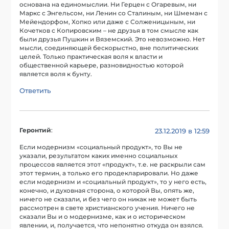
основана на единомыслии. Ни Герцен с Огаревым, ни
Маркс с Энгельсом, ни Ленин со Сталиным, ни Шмеман с
Мейендорфом, Хопко или даже с Солженицыным, ни
Кочетков с Копировским – не друзья в том смысле как
были друзья Пушкин и Вяземский. Это невозможно. Нет
мысли, соединяющей бескорыстно, вне политических
целей. Только практическая воля к власти и
общественной карьере, разновидностью которой
является воля к бунту.
Ответить
Геронтий
:
23.12.2019 в 12:59
Если модернизм «социальный продукт», то Вы не
указали, результатом каких именно социальных
процессов является этот «продукт», т.е. не раскрыли сам
этот термин, а только его продекларировали. Но даже
если модернизм и «социальный продукт», то у него есть,
конечно, и духовная сторона, о которой Вы, опять же,
ничего не сказали, и без чего он никак не может быть
рассмотрен в свете христианского учения. Ничего не
сказали Вы и о модернизме, как и о историческом
явлении, и, получается, что непонятно откуда он взялся.