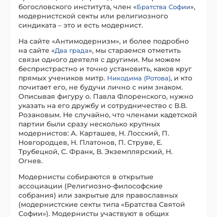
богословского института, член «
»,
Братства Софии
модернистской секты или религиозного
синдиката – это и есть модернист.
На сайте «Антимодернизм», и более подробно
на сайте «
», мы стараемся отметить
Два града
связи одного деятеля с другими. Мы можем
беспристрастно и точно установить, каков круг
прямых учеников митр.
, и кто
Никодима (Ротова)
почитает его, не будучи лично с ним знаком.
Описывая фигуру о. Павла Флоренского, нужно
указать на его дружбу и сотрудничество с В.В.
Розановым. Не случайно, что членами кадетской
партии были сразу несколько крупных
модернистов: А. Карташев, Н. Лосский, П.
Новгородцев, Н. Платонов, П. Струве, Е.
Трубецкой, С. Франк, В. Экземплярский, Н.
Огнев.
Модернисты собираются в открытые
ассоциации (Религиозно-философские
собрания) или закрытые для православных
(модернистские секты типа «Братства Святой
Софии»). Модернисты участвуют в общих