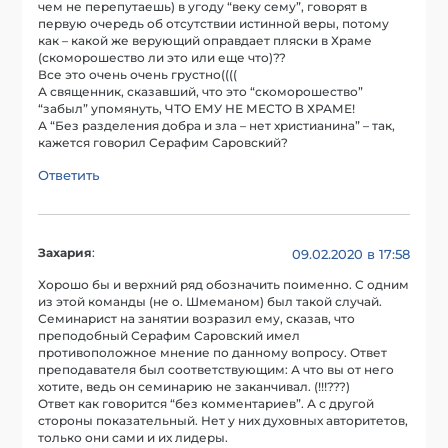
чем не перепутаешь) в угоду “веку сему”, говорят в
первую очередь об отсутствии истинной веры, потому
как – какой же верующий оправдает пляски в Храме
(скоморошество ли это или еще что)??
Все это очень очень грустно((((
А священник, сказавший, что это “скоморошество”
“забыл” упомянуть, ЧТО ЕМУ НЕ МЕСТО В ХРАМЕ!
А “Без разделения добра и зла – нет христианина” – так,
кажется говорил Серафим Саровский?
Ответить
Захария
:
09.02.2020 в 17:58
Хорошо бы и верхний ряд обозначить поименно. С одним
из этой команды (не о. Шмеманом) был такой случай.
Семинарист на занятии возразил ему, сказав, что
преподобный Серафим Саровский имел
противоположное мнение по данному вопросу. Ответ
преподавателя был соответствующим: А что вы от него
хотите, ведь он семинарию не заканчивал. (!!!???)
Ответ как говорится “без комментариев”. А с другой
стороны показательный. Нет у них духовных авторитетов,
только они сами и их лидеры.