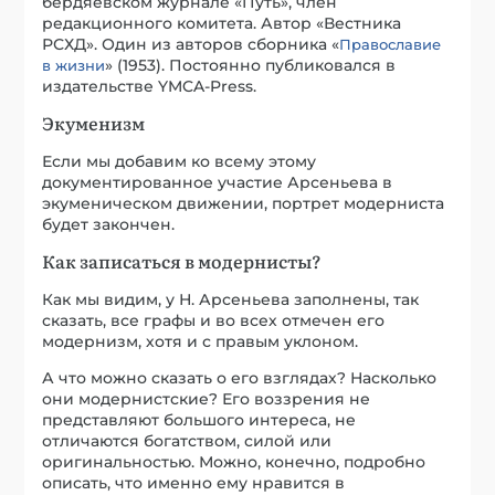
бердяевском журнале «Путь», член
редакционного комитета. Автор «Вестника
РСХД». Один из авторов сборника «
Православие
» (1953). Постоянно публиковался в
в жизни
издательстве YMCA-Press.
Экуменизм
Если мы добавим ко всему этому
документированное участие Арсеньева в
экуменическом движении, портрет модерниста
будет закончен.
Как записаться в модернисты?
Как мы видим, у Н. Арсеньева заполнены, так
сказать, все графы и во всех отмечен его
модернизм, хотя и с правым уклоном.
А что можно сказать о его взглядах? Насколько
они модернистские? Его воззрения не
представляют большого интереса, не
отличаются богатством, силой или
оригинальностью. Можно, конечно, подробно
описать, что именно ему нравится в