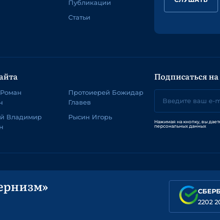
Публикации
Статьи
айта
Подписаться на
 Роман
Протоиерей Божидар
ч
Главев
ей Владимир
Рысин Игорь
Нажимая на кнопку, вы дает
н
персональных данных
ернизм»
СБЕР
2202 2