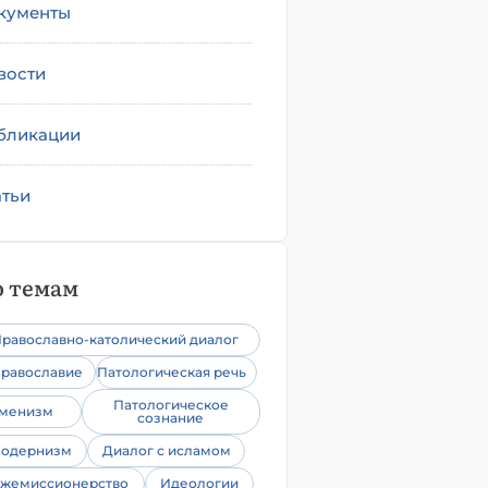
кументы
вости
бликации
атьи
 темам
равославно-католический диалог
равославие
Патологическая речь
Патологическое
уменизм
сознание
одернизм
Диалог с исламом
жемиссионерство
Идеологии