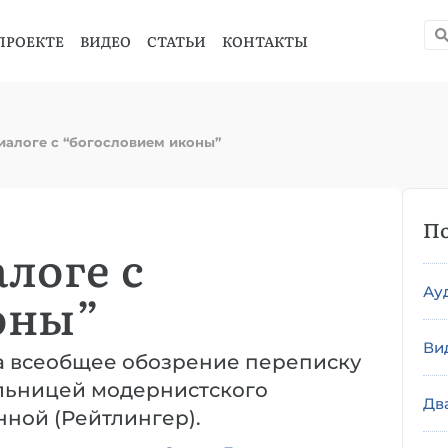
ПРОЕКТЕ
ВИДЕО
СТАТЬИ
КОНТАКТЫ
иалоге с “богословием иконы”
По
логе с
Ау
оны”
Ви
на всеобщее обозрение переписку
ельницей модернистского
Дв
ной (Рейтлингер).