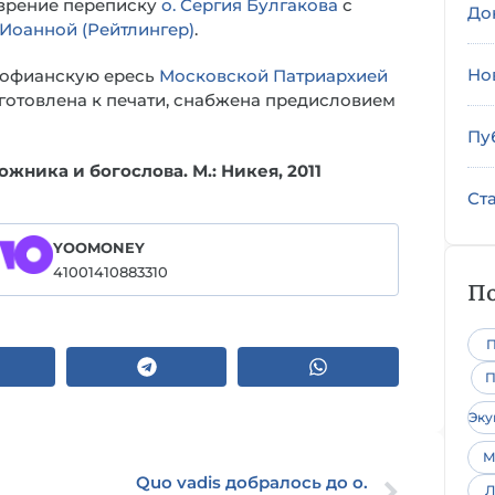
озрение переписку
о. Сергия Булгакова
с
До
Иоанной (Рейтлингер)
.
Но
софианскую ересь
Московской Патриархией
дготовлена к печати, снабжена предисловием
Пу
ожника и богослова. М.: Никея, 2011
Ст
YOOMONEY
41001410883310
По
П
П
Эк
М
Quo vadis добралось до о.
Л