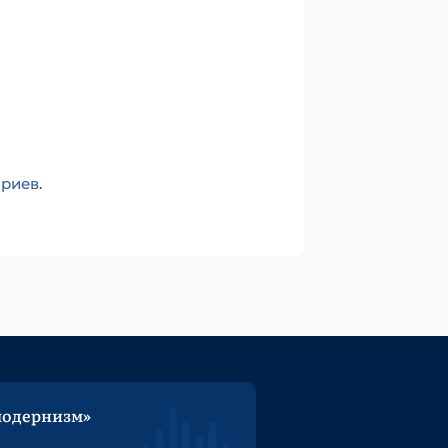
ариев
.
модернизм»