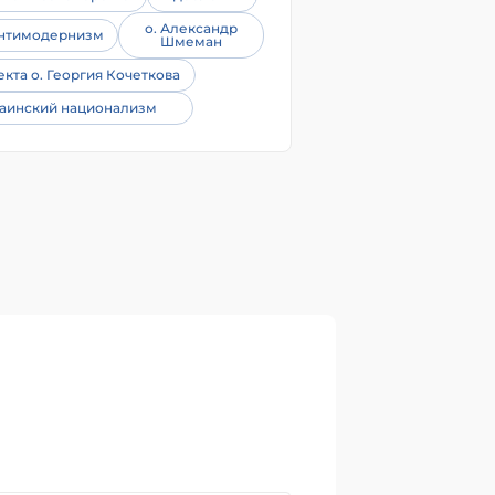
о. Александр
нтимодернизм
Шмеман
екта о. Георгия Кочеткова
аинский национализм