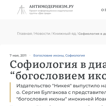
О 
Главная
Новости
Книжный яд
/
/
/
Софиология в д
7 мая, 2011
Богословие иконы
,
Софиология
Софиология в диа
“богословием ик
Издательство "Никея" выпустило 
о. Сергия Булгакова с представит
"богословия иконы" инокиней Иоан