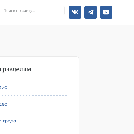
 разделам
дио
део
а града