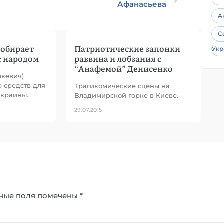
Афанасьева
А
С
собирает
Патриотические запонки
Укр
с народом
раввина и лобзания с
“Анафемой” Денисенко
ркевич)
р средств для
Трагикомические сцены на
краины.
Владимирской горке в Киеве.
29.07.2015
ные поля помечены
*