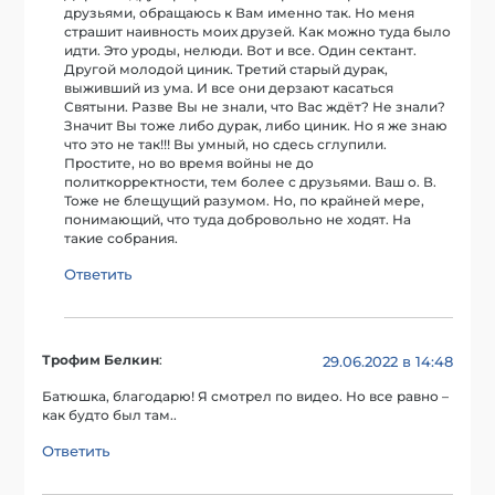
друзьями, обращаюсь к Вам именно так. Но меня
страшит наивность моих друзей. Как можно туда было
идти. Это уроды, нелюди. Вот и все. Один сектант.
Другой молодой циник. Третий старый дурак,
выживший из ума. И все они дерзают касаться
Святыни. Разве Вы не знали, что Вас ждёт? Не знали?
Значит Вы тоже либо дурак, либо циник. Но я же знаю
что это не так!!! Вы умный, но сдесь сглупили.
Простите, но во время войны не до
политкорректности, тем более с друзьями. Ваш о. В.
Тоже не блещущий разумом. Но, по крайней мере,
понимающий, что туда добровольно не ходят. На
такие собрания.
Ответить
Трофим Белкин
:
29.06.2022 в 14:48
Батюшка, благодарю! Я смотрел по видео. Но все равно –
как будто был там..
Ответить