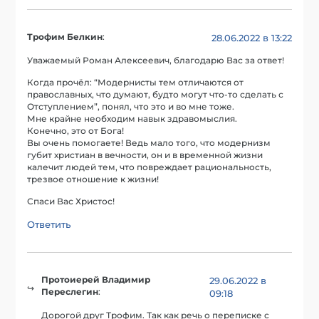
Трофим Белкин
:
28.06.2022 в 13:22
Уважаемый Роман Алексеевич, благодарю Вас за ответ!
Когда прочёл: “Модернисты тем отличаются от
православных, что думают, будто могут что-то сделать с
Отступлением”, понял, что это и во мне тоже.
Мне крайне необходим навык здравомыслия.
Конечно, это от Бога!
Вы очень помогаете! Ведь мало того, что модернизм
губит христиан в вечности, он и в временной жизни
калечит людей тем, что повреждает рациональность,
трезвое отношение к жизни!
Спаси Вас Христос!
Ответить
Протоиерей Владимир
29.06.2022 в
Переслегин
:
09:18
Дорогой друг Трофим. Так как речь о переписке с