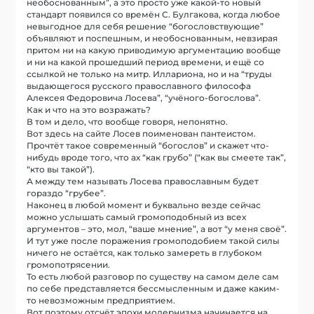
необоснованным”, а это просто уже какой-то новый
стандарт появился со времён С. Булгакова, когда любое
невыгодное для себя решение “богословствующие”
объявляют и поспешным, и необоснованным, невзирая
притом ни на какую приводимую аргументацию вообще
и ни на какой прошедший период времени, и ещё со
ссылкой не только на митр. Иллариона, но и на “труды
выдающегося русского православного философа
Алексея Федоровича Лосева”, “учёного-богослова”.
Как и что на это возражать?
В том и дело, что вообще говоря, непонятно.
Вот здесь на сайте Лосев поименован пантеистом.
Прочтёт такое современный “богослов” и скажет что-
нибудь вроде того, что ах “как грубо” (“как вы смеете так”,
“кто вы такой”).
А между тем называть Лосева православным будет
гораздо “грубее”.
Наконец в любой момент и буквально везде сейчас
можно услышать самый громоподобный из всех
аргументов – это, мол, “ваше мнение”, а вот “у меня своё”.
И тут уже после поражения громоподобием такой силы
ничего не остаётся, как только замереть в глубоком
громопотрясении.
То есть любой разговор по существу на самом деле сам
по себе представляется бессмысленным и даже каким-
то невозможным предприятием.
Вот поэтому отсчёт эпохи модернизма начинается на