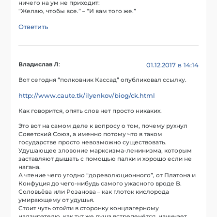
ничего на ум не приходит:
“Желаю, чтобы все.” – “И вам того же.”
Ответить
Владислав Л
:
01.12.2017 в 14:14
Вот сегодня “полковник Кассад” опубликовал ссылку.
http://www.caute.tk/ilyenkov/biog/ck.html
Как говорится, опять слов нет просто никаких.
Это вот на самом деле к вопросу о том, почему рухнул
Советский Союз, а именно потому что в таком
государстве просто невозможно существовать.
Удушающее зловоние марксизма-ленинизма, которым
заставляют дышать с помощью палки и хорошо если не
нагана.
А чтение чего угодно “дореволюционного”, от Платона и
Конфуция до чего-нибудь самого ужасного вроде В.
Соловьёва или Розанова – как глоток кислорода
умирающему от удушья.
Стоит чуть отойти в сторонку концлагерному
надзирателю, как тут же душа встрепенётся, начинает