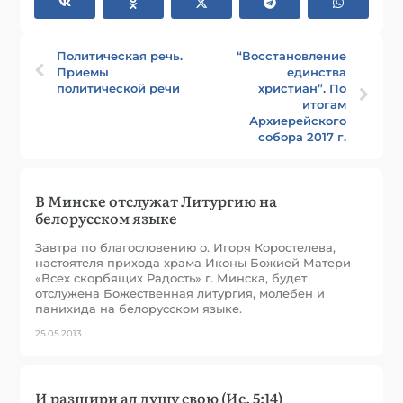
Политическая речь.
“Восстановление
Приемы
единства
политической речи
христиан”. По
итогам
Архиерейского
собора 2017 г.
В Минске отслужат Литургию на
белорусском языке
Завтра по благословению о. Игоря Коростелева,
настоятеля прихода храма Иконы Божией Матери
«Всех скорбящих Радость» г. Минска, будет
отслужена Божественная литургия, молебен и
панихида на белорусском языке.
25.05.2013
И разшири ад душу свою (Ис. 5:14)