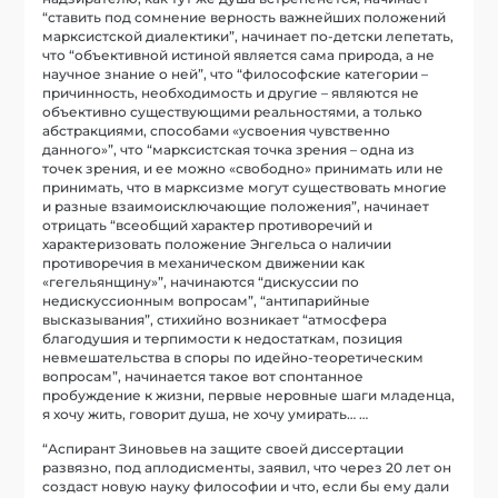
“ставить под сомнение верность важнейших положений
марксистской диалектики”, начинает по-детски лепетать,
что “объективной истиной является сама природа, а не
научное знание о ней”, что “философские категории –
причинность, необходимость и другие – являются не
объективно существующими реальностями, а только
абстракциями, способами «усвоения чувственно
данного»”, что “марксистская точка зрения – одна из
точек зрения, и ее можно «свободно» принимать или не
принимать, что в марксизме могут существовать многие
и разные взаимоисключающие положения”, начинает
отрицать “всеобщий характер противоречий и
характеризовать положение Энгельса о наличии
противоречия в механическом движении как
«гегельянщину»”, начинаются “дискуссии по
недискуссионным вопросам”, “антипарийные
высказывания”, стихийно возникает “атмосфера
благодушия и терпимости к недостаткам, позиция
невмешательства в споры по идейно-теоретическим
вопросам”, начинается такое вот спонтанное
пробуждение к жизни, первые неровные шаги младенца,
я хочу жить, говорит душа, не хочу умирать… …
“Аспирант Зиновьев на защите своей диссертации
развязно, под аплодисменты, заявил, что через 20 лет он
создаст новую науку философии и что, если бы ему дали