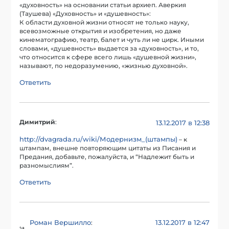
«духовность» на основании статьи архиеп. Аверкия
(Таушева) «Духовность» и «душевность»:
К области духовной жизни относят не только науку,
всевозможные открытия и изобретения, но даже
кинематографию, театр, балет и чуть ли не цирк. Иными
словами, «душевность» выдается за «духовность», и то,
что относится к сфере всего лишь «душевной жизни»,
называют, по недоразумению, «жизнью духовной».
Ответить
Димитрий
:
13.12.2017 в 12:38
http://dvagrada.ru/wiki/Модернизм_(штампы)
– к
штампам, внешне повторяющим цитаты из Писания и
Предания, добавьте, пожалуйста, и “Надлежит быть и
разномыслиям”.
Ответить
Роман Вершилло
13.12.2017 в 12:47
: