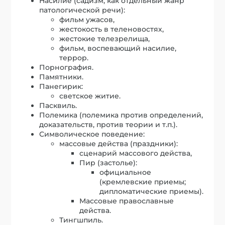
Насилие (садизм, как отдельный жанр
патологической речи):
фильм ужасов,
жестокость в теленовостях,
жестокие телезрелища,
фильм, воспевающий насилие,
террор.
Порнография.
Памятники.
Панегирик:
светское житие.
Пасквиль.
Полемика (полемика против определений,
доказательств, против теории и т.п.).
Символическое поведение:
массовые действа (праздники):
сценарий массового действа,
Пир (застолье):
официальное
(кремлевские приемы;
дипломатические приемы).
Массовые православные
действа.
Тингшпиль.