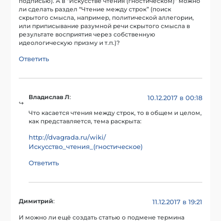
подписью). А в “Искусстве чтения (гностическом)” можно
ли сделать раздел “Чтение между строк” (поиск
скрытого смысла, например, политической аллегории,
или приписывание разумной речи скрытого смысла в
результате восприятия через собственную
идеологическую призму и т.п.)?
Ответить
Владислав Л
:
10.12.2017 в 00:18
Что касается чтения между строк, то в общем и целом,
как представляется, тема раскрыта:
http://dvagrada.ru/wiki/
Искусство_чтения_(гностическое)
Ответить
Димитрий
:
11.12.2017 в 19:21
И можно ли ещё создать статью о подмене термина