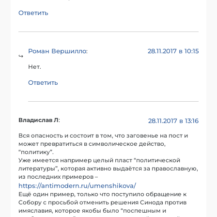
Ответить
Роман Вершилло
28.11.2017 в 10:15
:
Нет.
Ответить
Владислав Л
:
28.11.2017 в 13:16
Вся опасность и состоит в том, что заговенье на пост и
может превратиться в символическое действо,
“политику”.
Уже имеется например целый пласт “политической
литературы”, которая активно выдаётся за православную,
из последних примеров –
https://antimodern.ru/umenshikova/
Ещё один пример, только что поступило обращение к
Собору с просьбой отменить решения Синода против
имяславия, которое якобы было “поспешным и