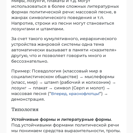
Мифы, лозунги, плакаты и т.д. могут
использоваться в более сложных литературных
формах политической речи: массовой песне, в
жанрах символического поведения и т.п.
Напротив, строки из песни могут становиться
лозунгами и штампами.
За счет такого кумулятивного, иерархического
устройства жанровой системы одна тема
автоматически вызывает в памяти «сказителя»
другую, что и позволяет говорить много и
бессознательно.
Пример: Псевдология (классовый мир в
социалистическом обществе) → мыслеформы
(класс, мир) → штамп (рабочий и колхозник) →
лозунг → плакат → символ (Серп и молот) →
массовая песня (“
“) →
Вперед, краснофлотцы!
демонстрация.
Типология
Устойчивые формы и литературные формы
.
Под устойчивыми формами политической речи
мы понимаем средства выразительности, тропы.