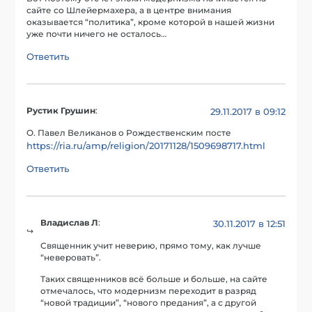
сайте со Шлейермахера, а в центре внимания
оказывается “политика”, кроме которой в нашей жизни
уже почти ничего не осталось…
Ответить
Рустик Грушин
:
29.11.2017 в 09:12
О. Павел Великанов о Рождественским посте
https://ria.ru/amp/religion/20171128/1509698717.html
Ответить
Владислав Л
:
30.11.2017 в 12:51
Священник учит неверию, прямо тому, как лучше
“неверовать”.
Таких священников всё больше и больше, на сайте
отмечалось, что модернизм переходит в разряд
“новой традиции”, “нового предания”, а с другой