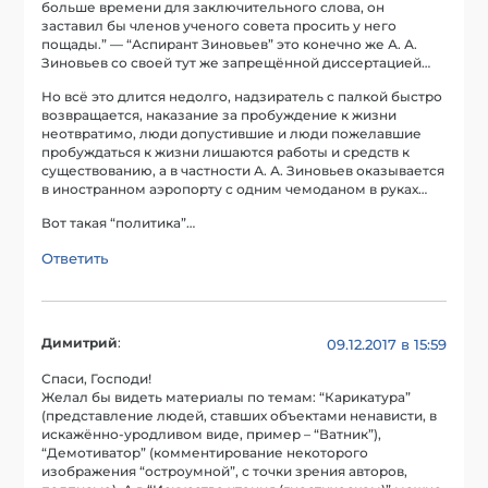
больше времени для заключительного слова, он
заставил бы членов ученого совета просить у него
пощады.” — “Аспирант Зиновьев” это конечно же А. А.
Зиновьев со своей тут же запрещённой диссертацией…
Но всё это длится недолго, надзиратель с палкой быстро
возвращается, наказание за пробуждение к жизни
неотвратимо, люди допустившие и люди пожелавшие
пробуждаться к жизни лишаются работы и средств к
существованию, а в частности А. А. Зиновьев оказывается
в иностранном аэропорту с одним чемоданом в руках…
Вот такая “политика”…
Ответить
Димитрий
:
09.12.2017 в 15:59
Спаси, Господи!
Желал бы видеть материалы по темам: “Карикатура”
(представление людей, ставших объектами ненависти, в
искажённо-уродливом виде, пример – “Ватник”),
“Демотиватор” (комментирование некоторого
изображения “остроумной”, с точки зрения авторов,