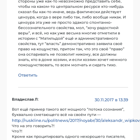
стороны уже как-то невозможно представить себе,
чтобы на каком-то центральном ресурсе кто-нибудь
сказал бы как-то иначе, ведь фактически действует
цензура, когда о вере либо так, либо вообще никак. И
цензура эта уже не просто эдакого спонтанно-
бессознательного свойства, мол, “хочу радостной
веры”, и всё, но как уже весьма многие отметили в
истории с “Матильдой” ещё и административного
свойства, тут “власть” демонстративно заявила своё
право на кощунство, притом так, что это своё “право”
она оспаривать не позволит никому, все должны
знать, кто в доме хозяин, и если хозяин хочет немного
покощунствовать, то всем молчать и сидеть тихо.
Ответить
Владислав Л
:
30.11.2017 в 13:39
Вот ещё пример такого вот мощного “потока сознания”,
буквально сметающего всё на своём пути —
http://ruskline.ru/politnews/2017/noyabr/30/aleksandr_wipko
Что на это говорить?!
Что?!
Кроме как процитировать одного нехорошего писателя,