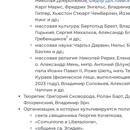
Николай Добролюбов,
Федор Достоевс
Карл Маркс, Фридрих Энгельс, Владимир
Гитлер, Хьюстон Стюарт Чемберлен, Йоз
Кинг и др.;
массовая культура: Бертольд Брехт, Вл
Горький, Сергей Михалков, Александр Б
1
Гребенщиков
и др.;
массовая наука: Чарльз Дарвин, Нильс Б
Бахтин и др.;
массовая религия: Николай Рерих, Елена
о. Александр Мень, митр. Антоний (Блум
папа Иоанн-Павел II, Роже Шютц, мать Т
Кураев (физическое лицо, выполняющее 
2023 году), Владимир Соловьев, Алексей
Чаплин и др.
Теоретик: Григорий Сковорода, Ролан Барт, 
Флоренский, Владимир Эрн.
Организации, в которых культивируется поли
секта священника Георгия Кочеткова,
«Comunione e Liberazione»,
«община св. Эгидия»,