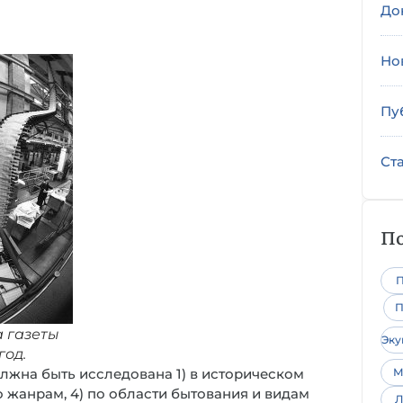
До
Но
Пу
Ст
По
П
П
 газеты
Эк
год.
лжна быть исследована 1) в историческом
М
о жанрам, 4) по области бытования и видам
Л