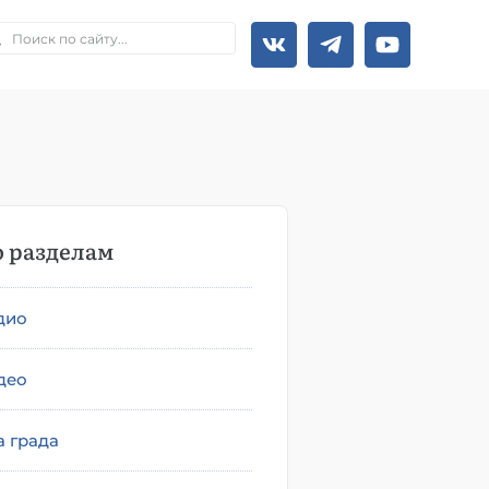
 разделам
дио
део
а града