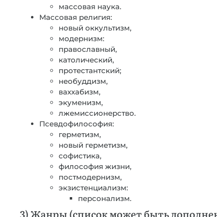
массовая наука.
Массовая религия:
новый оккультизм,
модернизм:
православный,
католический,
протестантский;
необуддизм,
ваххабизм,
экуменизм,
лжемиссионерство.
Псевдофилософия:
герметизм,
новый герметизм,
софистика,
философия жизни,
постмодернизм,
экзистенциализм:
персонализм.
3) Жанры (список может быть дополне