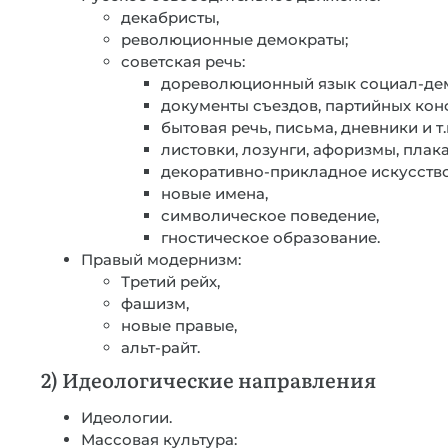
декабристы,
революционные демократы;
советская речь:
дореволюционный язык социал-дем
документы съездов, партийных кон
бытовая речь, письма, дневники и т.п
листовки, лозунги, афоризмы, плака
декоративно-прикладное искусство
новые имена,
символическое поведение,
гностическое образование.
Правый модернизм:
Третий рейх,
фашизм,
новые правые,
альт-райт.
2) Идеологические направления
Идеологии.
Массовая культура: