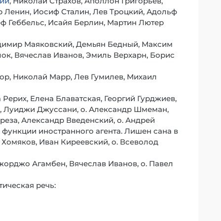
кий
, Николай Страхов, Аполлон Григорьев,
 Ленин, Иосиф Сталин, Лев Троцкий, Адольф
еф Геббельс, Исайя Берлин, Мартин Лютер
адимир Маяковский, Демьян Бедный, Максим
лок, Вячеслав Иванов, Эмиль Верхарн, Борис
ор, Николай Марр, Лев Гумилев, Михаил
 Рерих, Елена Блаватская, Георгий Гурджиев,
), Луиджи Джуссани, о. Александр Шмеман,
ереза, Александр Введенский, о. Андрей
функции иностранного агента. Лишен сана в
 Хомяков, Иван Киреевский, о. Всеволод
Джорджо Агамбен, Вячеслав Иванов, о. Павел
тическая речь: