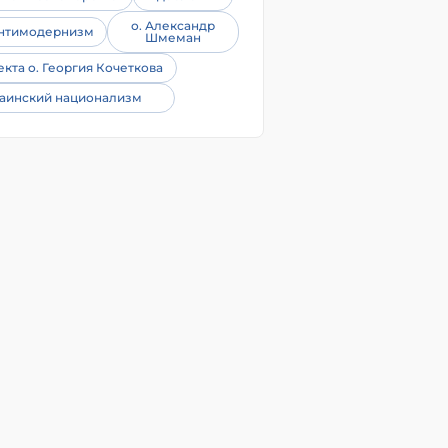
о. Александр
нтимодернизм
Шмеман
екта о. Георгия Кочеткова
аинский национализм