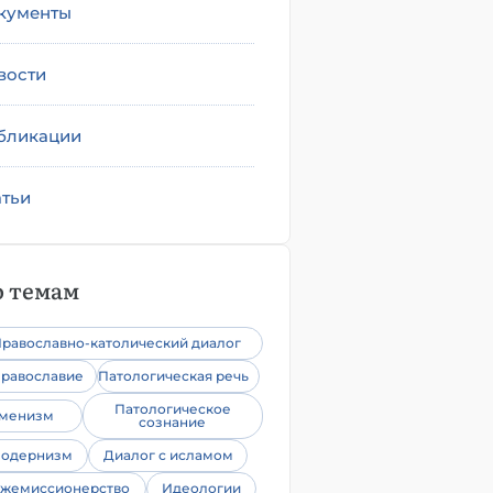
кументы
вости
бликации
атьи
 темам
равославно-католический диалог
равославие
Патологическая речь
Патологическое
уменизм
сознание
одернизм
Диалог с исламом
жемиссионерство
Идеологии