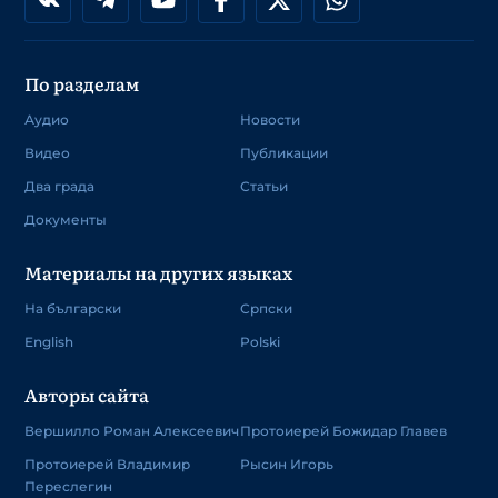
По разделам
Аудио
Новости
Видео
Публикации
Два града
Статьи
Документы
Материалы на других языках
На български
Српски
English
Polski
Авторы сайта
Вершилло Роман Алексеевич
Протоиерей Божидар Главев
Протоиерей Владимир
Рысин Игорь
Переслегин