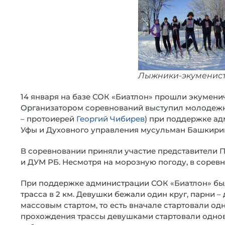
Лыжники-экуменист
14 января на базе СОК «Биатлон» прошли экумен
Организатором соревнований выступил молодежн
– протоиерей
Георгий Чибирев
) при поддержке а
Уфы и Духовного управления мусульман Башкирии
В соревновании приняли участие представители 
и ДУМ РБ. Несмотря на морозную погоду, в соревн
При поддержке администрации СОК «Биатлон» бы
трасса в 2 км. Девушки бежали один круг, парни –
массовым стартом, то есть вначале стартовали од
прохождения трассы девушками стартовали однов