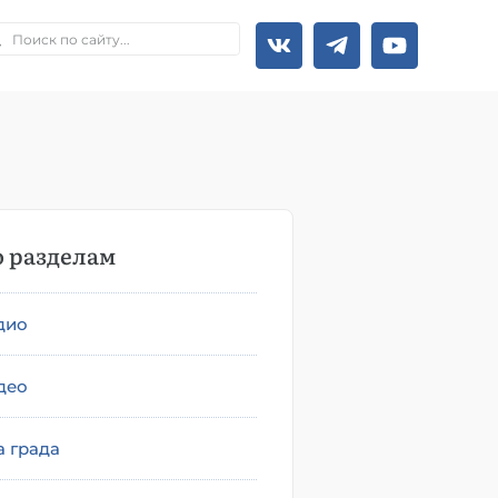
 разделам
дио
део
а града