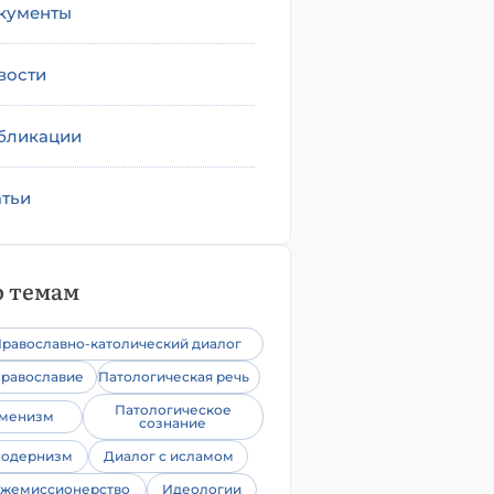
кументы
вости
бликации
атьи
 темам
равославно-католический диалог
равославие
Патологическая речь
Патологическое
уменизм
сознание
одернизм
Диалог с исламом
жемиссионерство
Идеологии