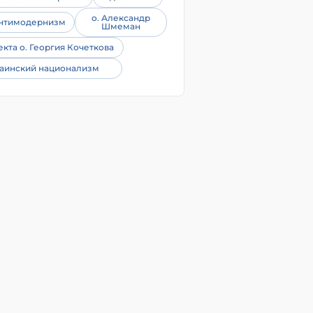
о. Александр
нтимодернизм
Шмеман
екта о. Георгия Кочеткова
аинский национализм