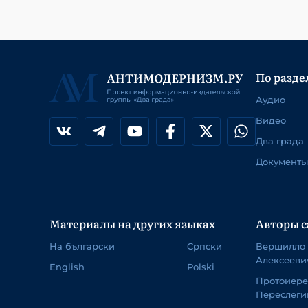
По разде
Аудио
Видео
Два града
Документы
Материалы на других языках
Авторы с
На български
Српски
Вершилло
Алексееви
English
Polski
Протоиер
Переслеги