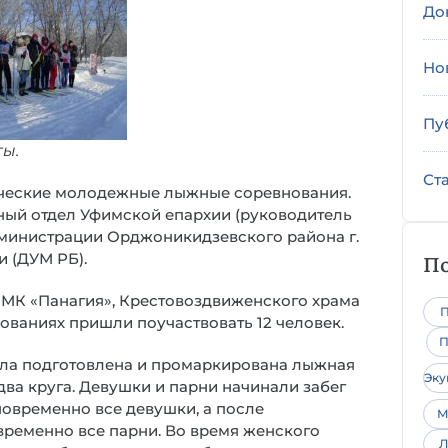
До
Но
Пу
ы.
Ст
ические молодежные лыжные соревнования.
ый отдел Уфимской епархии (руководитель
дминистрации Орджоникидзевского района г.
По
 (ДУМ РБ).
ПМК «Панагия», Крестовоздвиженского храма
П
ованиях пришли поучаствовать 12 человек.
П
ла подготовлена и промаркирована лыжная
Эк
 два круга. Девушки и парни начинали забег
новременно все девушки, а после
М
ременно все парни. Во время женского
Л