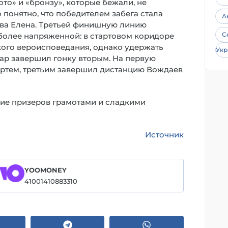
то» и «бронзу», которые бежали, не
о понятно, что победителем забега стала
А
аева Елена. Третьей финишную линию
С
 более напряженной: в стартовом коридоре
кого вероисповедания, однако удержать
Укр
ар завершил гонку вторым. На первую
Артем, третьим завершил дистанцию Вождаев
ие призеров грамотами и сладкими
Источник
YOOMONEY
41001410883310