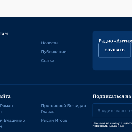
лам
Радио «Анти
Новости
СЛУШАТЬ
Публикации
Статьи
айта
Подписаться на
 Роман
Протоиерей Божидар
ч
Главев
ей Владимир
Рысин Игорь
Нажимая на кнопку, вы дает
н
персональных данных