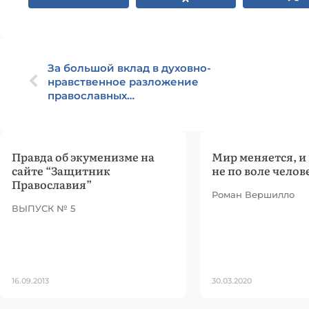
За большой вклад в духовно-
нравственное разложение
православных…
Правда об экуменизме на
Мир меняется, и
сайте “Защитник
не по воле челов
Православия”
Роман Вершилло
ВЫПУСК № 5
16.09.2013
30.03.2020