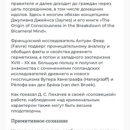
исследователей древнего и нового
гностицизма Вутера Ханеграафа (Hanegraaff) и
Рёлофа ван ден Брёка (van den Broek).
Как показал Д. С. Лихачев в своей «соловецкой»
работе, наблюдения над криминальным
характером также могут быть весьма
плодотворны.
Примитивное сознание
Насколько могу судить, особенно много дает нам
1
сравнение ПС с примитивным сознанием.
Это
тоже ум языческий, но уже не
древнеязыческий, а современное нам
примитивное сознание. Пропасть между ним и
разумным сознанием превосходным образом
обнаружил А. Р. Лурия в своей прорывной
работе «Об историческом развитии
познавательных процессов» (1932 г.).
Исследователи примитивного сознания внесли
вклад в теорию ПС, обнаружив его
управляемость, пассивность, нечестность,