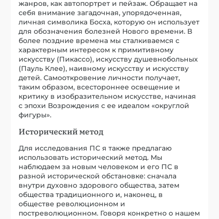
искусству (Пикассо), искусству душевнобольных
(Пауль Клее), наивному искусству и искусству
детей. Самооткровение личности получает,
таким образом, всестороннее освещение и
критику в изобразительном искусстве, начиная
с эпохи Возрождения с ее идеалом «округлой
фигуры».
Исторический метод
Для исследования ПС я также предлагаю
использовать исторический метод. Мы
наблюдаем за новым человеком и его ПС в
разной исторической обстановке: сначала
внутри духовно здорового общества, затем
общества традиционного и, наконец, в
обществе революционном и
постреволюционном. Говоря конкретно о нашем
исследовании, мы изучаем бытование
носителей ПС внутри традиционной Церкви, а
затем в такой, в которой победил модернизм.
Меланхолия