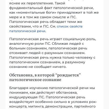
патологическим сознанием, а разумному
сознанию не сообщает ничего.
Обстановка, в которой “рождается”
патологическое сознание
Благодаря изучению патологической речи мы
понимаем, как действует обстановка,
индуцирующая ПС. Патологическая речь
воздействует особенно сильно в условиях рок-
концерта, митинга, демонстрации, партийного
съезда, массовых беспорядков, вызывая
светский «перихорезис», взаимопроникновение
патологических сознаний.
Съезд национал-социалистов
Нюрнберге в 1934 году.
Обстановка, в которой
рождаются патологическая речь
и патологическое
сознание.
.
Источник фото