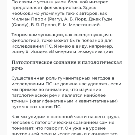
Существенная роль гуманитарных методов в
исследовании ПС не должна нас удивлять, если
мы примем во внимание, что изучение
патологической речи является наиболее
точным (квалификативным и квантитативным)
путем к познанию ПС.
Как мы увидим в основной части нашего труда,
человек с патологическим сознанием сам не
понимает, что говорит. Он уже на уровне
внутренней речи мыслит ложь и скрывает это
от самого себя.
Внутри раздвоенного сознания авторитетная
его половина объясняет, приказывает
подчиненной части, и делает это всегда на
патологической внутренней речи. Человек
подчиняется приказу как своему собственному
и начинает галлюцинировать в указанном
направлении. От этого возникает известное
ощущение, когда слова сами подсказывают, что
человеку думать, а не наоборот. Когда
произошел такой переворот, перед нами уже
речь иная по типу. Теперь от слов человека