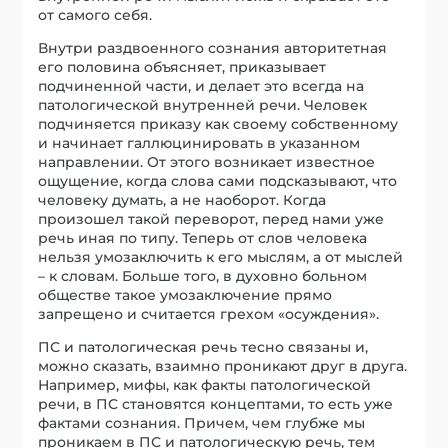
нельзя умозаключить к его мыслям, а от мыслей
– к словам. Больше того, в духовно больном
обществе такое умозаключение прямо
запрещено и считается грехом «осуждения».
ПС и патологическая речь тесно связаны и,
можно сказать, взаимно проникают друг в друга.
Например, мифы, как факты патологической
речи, в ПС становятся концептами, то есть уже
фактами сознания. Причем, чем глубже мы
проникаем в ПС и патологическую речь, тем
яснее их переплетение. Такой
фундаментальный факт патологической речи,
как «моментальные боги» принадлежит в той же
мере и в том же самом смысле и ПС.
Патологическая речь обладает теми же
свойствами, что и ПС. См.
список свойств
.
патологической речи
Патологическая речь играет социальную роль,
аналогичную роли ПС. Сближая людей с
больным сознанием, патологическая речь
отсеивает людей с разумным сознанием.
Патологическая речь нужна только человеку с