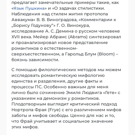
исследовать романтическую мифологию
единства и разделения, другие факты и
процессы ПС. Особенно важным для меня
лично было сочинение Эмиля Людвига «Гете» с
указанием на демонизм у романтиков.
Плодотворным выглядит критический подход
Нортропа Фрая (Frye) с его различением мифов
заботы и мифов свободы. Ценно для нас и то,
что Фрай учитывает и социальное значение
этих мифов.
По связи с устным умом большой интерес
представляет фольклористика. Здесь
необходимо упомянуть таких авторов, как
Милман Перри (Parry), А. Б. Лорд, Джек Гуди
(Goody), В. Я. Пропп, Е. М. Мелетинский.
Теория коммуникации, как соседствующая с
филологией, тоже может быть полезной для
исследования ПС. Я имею в виду, например,
книгу Х. Иннеса «Империя и коммуникация».
Патологическое сознание и патологическая
речь