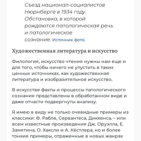
сознание.
.
Источник фото
Художественная литература и искусство
Филология, искусство чтения нужны нам еще и
для того, чтобы ничего не упустить в таких
ценных источниках, как художественная
литература и изобразительное искусство.
В искусстве факты и процессы патологического
сознания представлены в обработанном виде и
даже отчасти подвергнуты анализу.
Я имею в виду не только очевидные примеры из
классики: Ф. Рабле, Сервантеса, Диккенса, – или
всем известные произведения Дж. Оруэлла, Е.
Замятина, О. Хаксли и А. Кёстлера, но и более
тонкие примеры, отраженные в новых жанрах
литературы: романе, лирике.
А. С. Пушкин намеренно исследует ПС в
«Евгении Онегине», «Пиковой даме»,
«Маленьких трагедиях». Политическую сторону
ПС Пушкин проницательно проанализировал в
«Борисе Годунове».