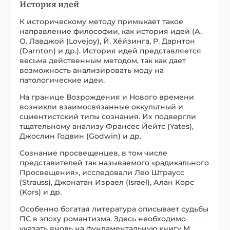
тщательному анализу Франсес Йейтс (Yates),
Джослин Годвин (Godwin) и др.
Сознание просвещенцев, в том числе
представителей так называемого «радикального
Просвещения», исследовали Лео Штраусс
(Strauss), Джонатан Израел (Israel), Алан Корс
(Kors) и др.
Особенно богатая литература описывает судьбы
ПС в эпоху романтизма. Здесь необходимо
указать вновь на фундаментальную книгу М.
Абрамса «Естественное сверхъестественное»,
на сочинения Ф. Бейзера, Мартина Пристмана и
многих других.
Патологическое сознание национал-
социализма также исследовано многими
историками, такими, как Йоахим Фест с его
ценной книгой «Гитлер. Биография» и Иан
Кершо.
Другим великим идеологиям: либерализму,
марксизму, социализму и анархизму, – повезло
меньше, хотя и здесь можно указать на труды К.