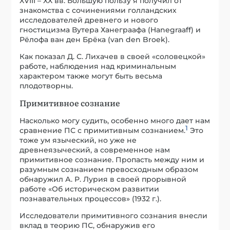
XVIII – XX вв. Большую пользу я получил от
знакомства с сочинениями голландских
исследователей древнего и нового
гностицизма Вутера Ханеграафа (Hanegraaff) и
Рёлофа ван ден Брёка (van den Broek).
Как показал Д. С. Лихачев в своей «соловецкой»
работе, наблюдения над криминальным
характером также могут быть весьма
плодотворны.
Примитивное сознание
Насколько могу судить, особенно много дает нам
1
сравнение ПС с примитивным сознанием.
Это
тоже ум языческий, но уже не
древнеязыческий, а современное нам
примитивное сознание. Пропасть между ним и
разумным сознанием превосходным образом
обнаружил А. Р. Лурия в своей прорывной
работе «Об историческом развитии
познавательных процессов» (1932 г.).
Исследователи примитивного сознания внесли
вклад в теорию ПС, обнаружив его