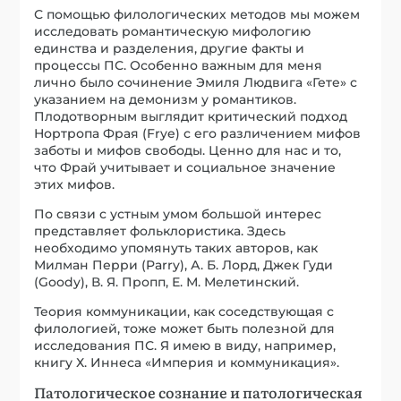
С помощью филологических методов мы можем
исследовать романтическую мифологию
единства и разделения, другие факты и
процессы ПС. Особенно важным для меня
лично было сочинение Эмиля Людвига «Гете» с
указанием на демонизм у романтиков.
Плодотворным выглядит критический подход
Нортропа Фрая (Frye) с его различением мифов
заботы и мифов свободы. Ценно для нас и то,
что Фрай учитывает и социальное значение
этих мифов.
По связи с устным умом большой интерес
представляет фольклористика. Здесь
необходимо упомянуть таких авторов, как
Милман Перри (Parry), А. Б. Лорд, Джек Гуди
(Goody), В. Я. Пропп, Е. М. Мелетинский.
Теория коммуникации, как соседствующая с
филологией, тоже может быть полезной для
исследования ПС. Я имею в виду, например,
книгу Х. Иннеса «Империя и коммуникация».
Патологическое сознание и патологическая