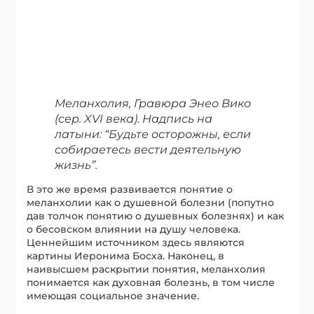
В это же время развивается понятие о
меланхолии как о душевной болезни (попутно
дав толчок понятию о душевных болезнях) и как
о бесовском влиянии на душу человека.
Ценнейшим источником здесь являются
картины Иеронима Босха. Наконец, в
наивысшем раскрытии понятия, меланхолия
понимается как духовная болезнь, в том числе
имеющая социальное значение.
История идей
К историческому методу примыкает такое
направление философии, как история идей (А.
О. Лавджой (Lovejoy), Й. Хёйзинга, Р. Дарнтон
(Darnton) и др.). История идей представляется
весьма действенным методом, так как дает
возможность анализировать моду на
патологические идеи.
На границе Возрождения и Нового времени
возникли взаимосвязанные оккультный и
сциентистский типы сознания. Их подвергли