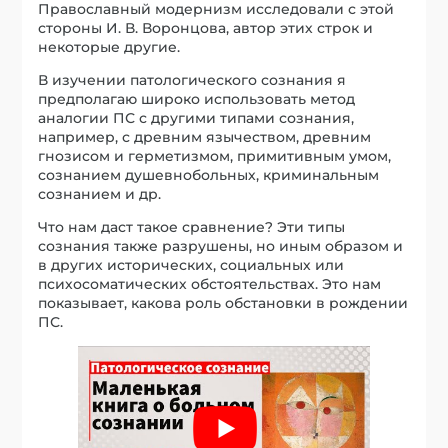
сознания также разрушены, но иным образом и
в других исторических, социальных или
психосоматических обстоятельствах. Это нам
показывает, какова роль обстановки в рождении
ПС.
Сравнение с другими отклоняющимися типами
высвечивает в ПС многие стороны, которые
показывают, что в другой ситуации ПС могло бы
и не быть непобедимо ложным. Я бы сказал, что
такое сравнение позволяет яснее увидеть
духовную природу болезней, которыми больно
ПС.
Между этими типами сознания и ПС можно