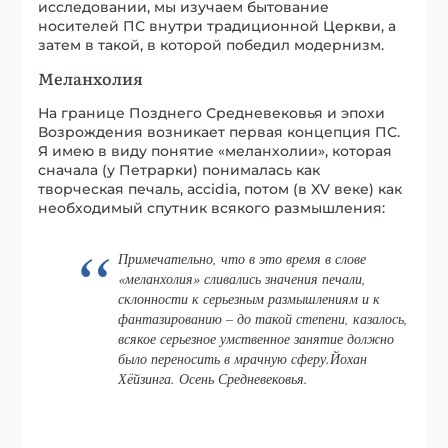
На границе Позднего Средневековья и эпохи
Возрождения возникает первая концепция ПС.
Я имею в виду понятие «меланхолии», которая
сначала (у Петрарки) понималась как
творческая печаль, accidia, потом (в XV веке) как
необходимый спутник всякого размышления:
Примечательно, что в это время в слове
«меланхолия» сливались значения печали,
склонности к серьезным размышлениям и к
фантазированию – до такой степени, казалось,
всякое серьезное умственное занятие должно
было переносить в мрачную сферу.Йохан
Хёйзинга. Осень Средневековья.
Меланхолия, Гравюра Энео Вико
(сер. XVI века). Надпись на
латыни: “Будьте осторожны, если
собираетесь вести деятельную
жизнь”.