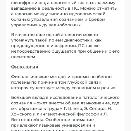
Филологические методы и приемы особенно
полезны по причине той глубокой связи,
которая существует между сознанием и речью.
Большой вклад в исследование патологического
сознания может внести общее языкознание, где
мы обратимся к трудам Г. Шпета, Э. Сепира, Н.
Хомского и лингвистической философии Л.
Витгенштейна. Особенное внимание
привлекают языковые универсалии и
семантические единицы, «семантические
примитивы» А. Вежбицкой и т.п.
Филологические приемы исследования
открывают для нас психопатологию нового
человека, например, со стороны стилистики. С
помощью этих приемов мы наблюдаем такие
новые явления как ощущение насыщенности,
наполненности, переменчивости жизни,
переход к новым и сложным чувствам, новый
интерес к внешнему миру. Все это связано с
самооткровением личности, о котором
мы
.
говорили