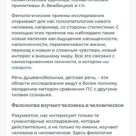
Речь душевнобольных, детская речь, – эти
области исследования ведут к более полному
овладению методом сравнения ПС с другими
типами сознания.
Филология изучает человека и человеческое
Разумеется, нас интересуют только те
гуманитарные исследования, которые
действительно, а не только по имени, изучают
человека и человеческое. Здесь филология
предлагает замечательные примеры такие, как
«
» и «О задачах стилистики.
Язык Пушкина
Наблюдения над стилем жития протопопа
Аввакума» В. В. Виноградова, «Комментарии к
„Борису Годунову“» Г. О. Винокура,
исследование А. С. Демина о русском человеке
XVII века. Мейер Абрамс (Abrams) синтезировал
и проанализировал новое представление
романтиков о естественном-
сверхъестественном, а Гарольд Блум (Bloom) –
боязнь зависимости.
С помощью филологических методов мы можем