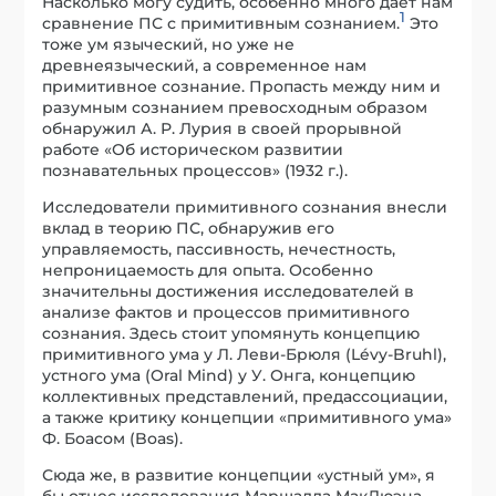
непроницаемость для опыта. Особенно
значительны достижения исследователей в
анализе фактов и процессов примитивного
сознания. Здесь стоит упомянуть концепцию
примитивного ума у Л. Леви-Брюля (Lévy-Bruhl),
устного ума (Oral Mind) у У. Онга, концепцию
коллективных представлений, предассоциации,
а также критику концепции «примитивного ума»
Ф. Боасом (Boas).
Сюда же, в развитие концепции «устный ум», я
бы отнес исследования Маршалла МакЛюэна,
канадского исследователя массовой
коммуникации, который рассматривал
современное сознание и коммуникацию XX
века, как вариант примитивного сознания.
Психиатрия
Душевные болезни являются примером
непредосудительной патологичности сознания.
Утратив контакт с первой реальностью в
психическом смысле, душевнобольные все
равно пребывают пред Лицем Божиим и там
невидимо судимы.