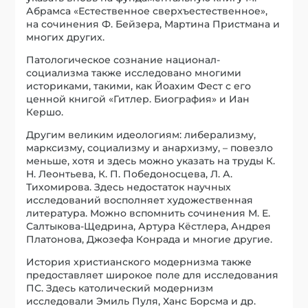
Н. Леонтьева, К. П. Победоносцева, Л. А.
Тихомирова. Здесь недостаток научных
исследований восполняет художественная
литература. Можно вспомнить сочинения М. Е.
Салтыкова-Щедрина, Артура Кёстлера, Андрея
Платонова, Джозефа Конрада и многие другие.
История христианского модернизма также
предоставляет широкое поле для исследования
ПС. Здесь католический модернизм
исследовали Эмиль Пуля, Ханс Борсма и др.
Православный модернизм исследовали с этой
стороны И. В. Воронцова, автор этих строк и
некоторые другие.
В изучении патологического сознания я
предполагаю широко использовать метод
аналогии ПС с другими типами сознания,
например, с древним язычеством, древним
гнозисом и герметизмом, примитивным умом,
сознанием душевнобольных, криминальным
сознанием и др.
Что нам даст такое сравнение? Эти типы