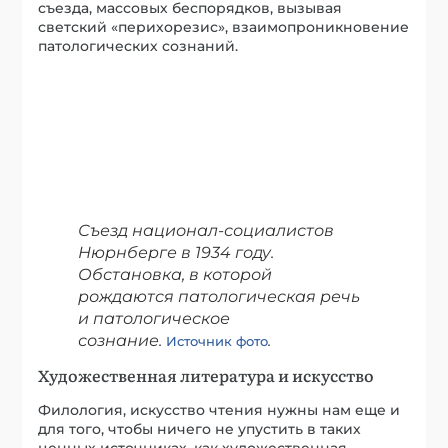
Художественная литература и искусство
Филология, искусство чтения нужны нам еще и
для того, чтобы ничего не упустить в таких
ценных источниках, как художественная
литература и изобразительное искусство.
В искусстве факты и процессы патологического
сознания представлены в обработанном виде и
даже отчасти подвергнуты анализу.
Я имею в виду не только очевидные примеры из
классики: Ф. Рабле, Сервантеса, Диккенса, – или
всем известные произведения Дж. Оруэлла, Е.
Замятина, О. Хаксли и А. Кёстлера, но и более
тонкие примеры, отраженные в новых жанрах
литературы: романе, лирике.
А. С. Пушкин намеренно исследует ПС в
«Евгении Онегине», «Пиковой даме»,
«Маленьких трагедиях». Политическую сторону
ПС Пушкин проницательно проанализировал в
«Борисе Годунове».