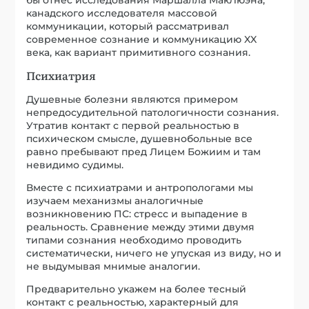
Вместе с психиатрами и антропологами мы
изучаем механизмы аналогичные
возникновению ПС: стресс и выпадение в
реальность. Сравнение между этими двумя
типами сознания необходимо проводить
систематически, ничего не упуская из виду, но и
не выдумывая мнимые аналогии.
Предварительно укажем на более тесный
контакт с реальностью, характерный для
шизофреников, аналогичный так называемому
выпадению в реальность в ПС. Можно отметить
аналогию между типично идеологической
боязнью управления сознанием и бредом
управления у душевнобольных.
В качестве еще одной аналогии можно
упомянуть такой прием диагностики, как
предощущение шизофрении. ПС так же
непосредственно ощущается при общении с его
носителем.
Филология