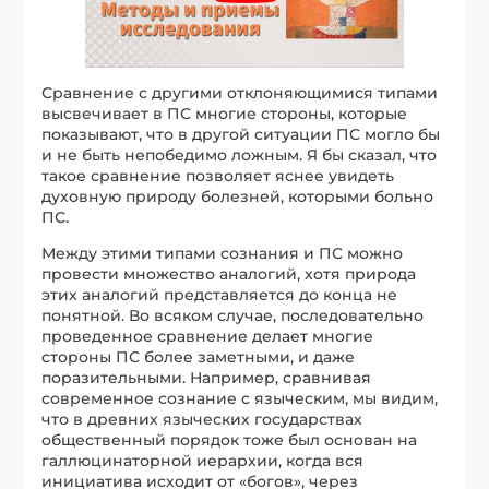
провести множество аналогий, хотя природа
этих аналогий представляется до конца не
понятной. Во всяком случае, последовательно
проведенное сравнение делает многие
стороны ПС более заметными, и даже
поразительными. Например, сравнивая
современное сознание с языческим, мы видим,
что в древних языческих государствах
общественный порядок тоже был основан на
галлюцинаторной иерархии, когда вся
инициатива исходит от «богов», через
правителя и далее доходит до граждан через
цепь посредников, в том числе домашних
идолов. Здесь я многим обязан концепциям
Джулиана Джейнса (Jaynes) и его книге «The
Origin of Consciousness in the Breakdown of the
Bicameral Mind».
Французский исследователь Антуан Февр
(Faivre) подверг проницательному анализу и
обобщил факты и свойства древнего
герметизма, а потом и западного эзотеризма
XVIII – XX вв. Большую пользу я получил от
знакомства с сочинениями голландских