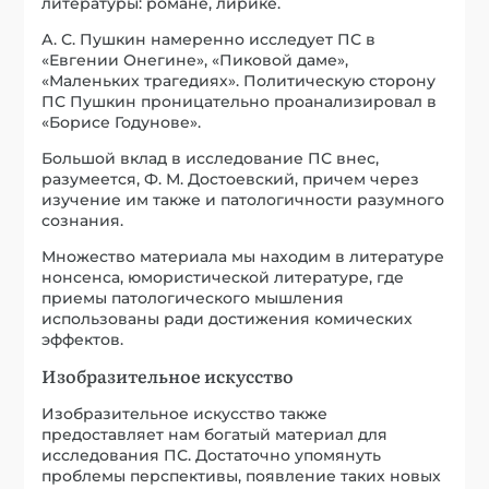
Большой вклад в исследование ПС внес,
разумеется, Ф. М. Достоевский, причем через
изучение им также и патологичности разумного
сознания.
Множество материала мы находим в литературе
нонсенса, юмористической литературе, где
приемы патологического мышления
использованы ради достижения комических
эффектов.
Изобразительное искусство
Изобразительное искусство также
предоставляет нам богатый материал для
исследования ПС. Достаточно упомянуть
проблемы перспективы, появление таких новых
жанров, как автопортрет и пейзаж. Обращает на
себя внимание загадочная, упорядоченная,
личная символика Босха, которую он использует
для обозначения болезней Нового времени. В
более поздние времена мы сталкиваемся с
характерным интересом к примитивному