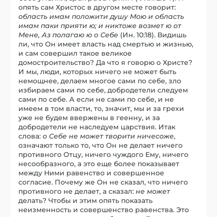
опять сам Христос в другом месте говорит:
область имам положити душу Мою и область
имам паки прияти ю; и никтоже возмет ю от
Мене, Аз полагаю ю о Себе
(Ин. 10:18). Видишь
ли, что Он имеет власть над смертью и жизнью,
и сам совершил такое великое
домостроительство? Да что я говорю о Христе?
И мы, люди, которых ничего не может быть
немощнее, делаем многое сами по себе, зло
избираем сами по себе, добродетели следуем
сами по себе. А если не сами по себе, и не
имеем в том власти, то, значит, мы и за грехи
уже не будем ввержены в геенну, и за
добродетели не наследуем царствия. Итак
слова:
о Себе не может творити ничесоже
,
означают только то, что Он не делает ничего
противного Отцу, ничего чуждого Ему, ничего
несообразного, а это еще более показывает
между Ними равенство и совершенное
согласие. Почему же Он не сказал, что ничего
противного не делает, а сказал:
не может
делать? Чтобы и этим опять показать
неизменность и совершенство равенства. Это