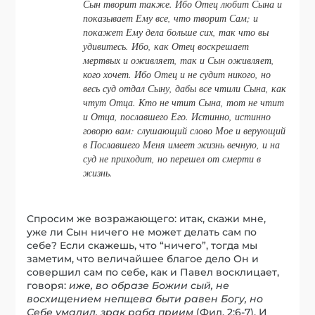
Сын творит также. Ибо Отец любит Сына и
показывает Ему все, что творит Сам; и
покажет Ему дела больше сих, так что вы
удивитесь. Ибо, как Отец воскрешает
мертвых и оживляет, так и Сын оживляет,
кого хочет. Ибо Отец и не судит никого, но
весь суд отдал Сыну, дабы все чтили Сына, как
чтут Отца. Кто не чтит Сына, тот не чтит
и Отца, пославшего Его. Истинно, истинно
говорю вам: слушающий слово Мое и верующий
в Пославшего Меня имеет жизнь вечную, и на
суд не приходит, но перешел от смерти в
жизнь.
Спросим же возражающего: итак, скажи мне,
уже ли Сын ничего не может делать сам по
себе? Если скажешь, что “ничего”, тогда мы
заметим, что величайшее благое дело Он и
совершил сам по себе, как и Павел восклицает,
говоря:
иже, во образе Божии сый, не
восхищением непщева быти равен Богу, но
Себе умалил, зрак раба приим
(Фил. 2:6-7). И