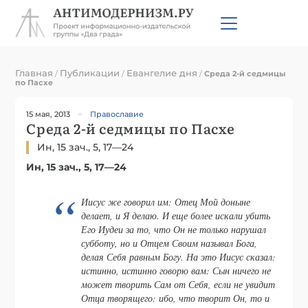
Главная
Публикации
Евангелие дня
/
/
/
Среда 2-й седмицы
по Пасхе
15 мая, 2013
Православие
Среда 2-й седмицы по Пасхе
Ин, 15 зач., 5, 17—24
Ин, 15 зач., 5, 17—24
Иисус же говорил им: Отец Мой доныне
делает, и Я делаю. И еще более искали убить
Его Иудеи за то, что Он не только нарушал
субботу, но и Отцем Своим называл Бога,
делая Себя равным Богу. На это Иисус сказал:
истинно, истинно говорю вам: Сын ничего не
может творить Сам от Себя, если не увидит
Отца творящего: ибо, что творит Он, то и