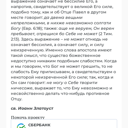
выражение означает не бессилие Его, а
напротив, свидетельствует о великой Его силе,
подобно тому, как и об Отце Павел в другом
месте говорит:
да двема вещьми
непреложными, в нихже невозможно солгати
Богу
(Евр. 6:18); также:
аще не веруем, Он верен
пребывает, отрещися бо Себе не может
(2 Тим.
2:13). Здесь выражение –
не может
отнюдь не
означает бессилия, а означает силу, и силу
неизреченную. Именно слова апостола имеют
такой смысл, что существо божественное
недоступно никаким подобным слабостям. Когда
и мы говорим, что Бог не может грешить, то не
слабость Ему приписываем, а свидетельствуем о
некоторой неизреченной Его силе; так, когда и
Он сам говорит:
не могу о Себе творити
ничесоже
, выражает то, что Ему невозможно и
несвойственно делать что-нибудь противное
Отцу.
св. Иоанн Златоуст
Помочь проекту
СБЕРБАНК