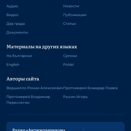
Аудио
Новости
Видео
Публикации
Два града
Статьи
Документы
Материалы на других языках
На български
Српски
English
Polski
Авторы сайта
Вершилло Роман Алексеевич
Протоиерей Божидар Главев
Протоиерей Владимир
Рысин Игорь
Переслегин
Радио «Антимодернизм»