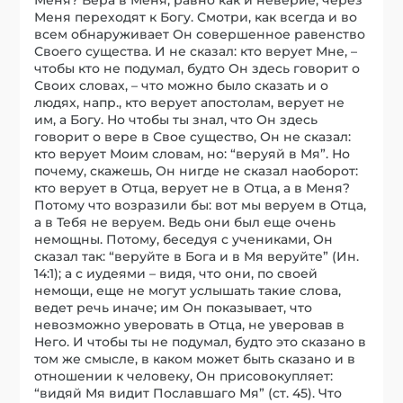
Меня переходят к Богу. Смотри, как всегда и во
всем обнаруживает Он совершенное равенство
Своего существа. И не сказал: кто верует Мне, –
чтобы кто не подумал, будто Он здесь говорит о
Своих словах, – что можно было сказать и о
людях, напр., кто верует апостолам, верует не
им, а Богу. Но чтобы ты знал, что Он здесь
говорит о вере в Свое существо, Он не сказал:
кто верует Моим словам, но: “веруяй в Мя”. Но
почему, скажешь, Он нигде не сказал наоборот:
кто верует в Отца, верует не в Отца, а в Меня?
Потому что возразили бы: вот мы веруем в Отца,
а в Тебя не веруем. Ведь они был еще очень
немощны. Потому, беседуя с учениками, Он
сказал так: “веруйте в Бога и в Мя веруйте” (Ин.
14:1); а с иудеями – видя, что они, по своей
немощи, еще не могут услышать такие слова,
ведет речь иначе; им Он показывает, что
невозможно уверовать в Отца, не уверовав в
Него. И чтобы ты не подумал, будто это сказано в
том же смысле, в каком может быть сказано и в
отношении к человеку, Он присовокупляет:
“видяй Мя видит Пославшаго Мя” (ст. 45). Что