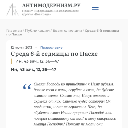
Главная
Публикации
Евангелие дня
/
/
/
Среда 6-й седмицы
по Пасхе
12 июня, 2013
Православие
Среда 6-й седмицы по Пасхе
Ин, 43 зач., 12, 36—47
Ин, 43 зач., 12, 36—47
Сказал Господь ко пришедшим к Нему иудеям:
доколе свет с вами, веруйте в свет, да будете
сынами света. Сказав это, Иисус отошел и
скрылся от них. Столько чудес сотворил Он
пред ними, и они не веровали в Него, да
сбудется слово Исаии пророка: Господи! кто
поверил слышанному от нас? и кому открылась
мышца Господня? Потому не могли они