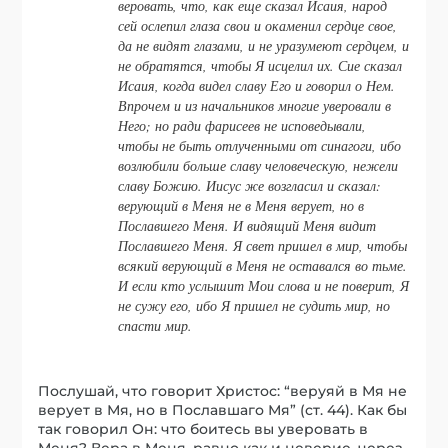
веровать, что, как еще сказал Исаия, народ
сей ослепил глаза свои и окаменил сердце свое,
да не видят глазами, и не уразумеют сердцем, и
не обратятся, чтобы Я исцелил их. Сие сказал
Исаия, когда видел славу Его и говорил о Нем.
Впрочем и из начальников многие уверовали в
Него; но ради фарисеев не исповедывали,
чтобы не быть отлученными от синагоги, ибо
возлюбили больше славу человеческую, нежели
славу Божию. Иисус же возгласил и сказал:
верующий в Меня не в Меня верует, но в
Пославшего Меня. И видящий Меня видит
Пославшего Меня. Я свет пришел в мир, чтобы
всякий верующий в Меня не оставался во тьме.
И если кто услышит Мои слова и не поверит, Я
не сужу его, ибо Я пришел не судить мир, но
спасти мир.
Послушай, что говорит Христос: “веруяй в Мя не
верует в Мя, но в Пославшаго Мя” (ст. 44). Как бы
так говорил Он: что боитесь вы уверовать в
Меня? Вера в Меня, равно как и неверие, через