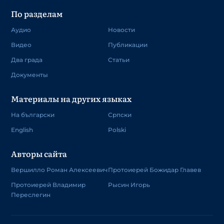
По разделам
Аудио
Новости
Видео
Публикации
Два града
Статьи
Документы
Материалы на других языках
На български
Српски
English
Polski
Авторы сайта
Вершилло Роман Алексеевич
Протоиерей Божидар Главев
Протоиерей Владимир
Рысин Игорь
Переслегин