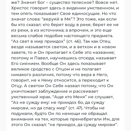
же? Значит Бог – существо телесное? Вовсе нет.
Христос говорит здесь о видении умственном, и
тем опять показывает Свое единосущие. Но что
значат слова: “веруяй в Мя”? Это тоже, как если
бы кто сказал: кто берет воду в реке, берет ее не
из реки, а из источника; а впрочем, и это еще
весьма слабое подобие настоящего предмета.
“Аз свет в мир приидох” (ст. 46). Так как Отец
везде называется светом, и в ветхом и в новом
завете, то и Он прилагает к Себе это название;
поэтому и Павел, научившись отсюда, называет
Его сиянием. Вообще Он здесь показывает
великое сродство с Отцом и не полагает
никакого различия, потому что вера в Него,
говорит, не к Нему относится, а переходит к
Отцу. А светом Он Себя назвал потому, что Он
уничтожает заблуждение и рассеивает
умственный мрак. “Аще кто Меня” не слушает,
“Аз не сужду ему: не приидох бо, да сужду
мирови, но да спасу мир” (ст. 47). Чтобы не
подумали, будто Он по немощи не обращал
внимания на тех, которые пренебрегали Им, для
этого Он сказал: “не приидох, да сужду мирови”.