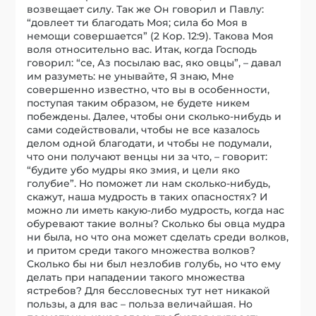
возвещает силу. Так же Он говорил и Павлу:
“довлеет ти благодать Моя; сила бо Моя в
немощи совершается” (2 Кор. 12:9). Такова Моя
воля относительно вас. Итак, когда Господь
говорил: “се, Аз посылаю вас, яко овцы”, – давал
им разуметь: не унывайте, Я знаю, Мне
совершенно известно, что вы в особенности,
поступая таким образом, не будете никем
побеждены. Далее, чтобы они сколько-нибудь и
сами содействовали, чтобы не все казалось
делом одной благодати, и чтобы не подумали,
что они получают венцы ни за что, – говорит:
“будите убо мудры яко змия, и цели яко
голубие”. Но поможет ли нам сколько-нибудь,
скажут, наша мудрость в таких опасностях? И
можно ли иметь какую-либо мудрость, когда нас
обуревают такие волны? Сколько бы овца мудра
ни была, но что она может сделать среди волков,
и притом среди такого множества волков?
Сколько бы ни был незлобив голубь, но что ему
делать при нападении такого множества
ястребов? Для бессловесных тут нет никакой
пользы, а для вас – польза величайшая. Но