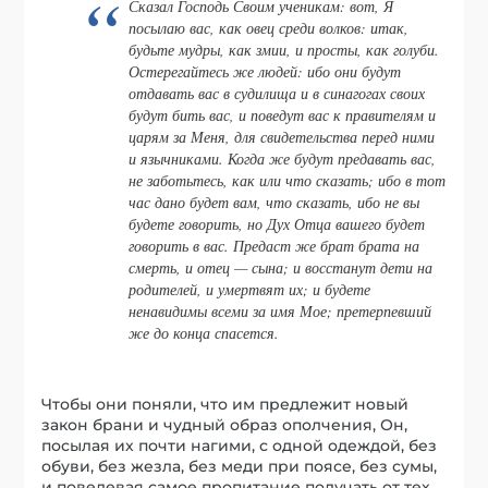
Сказал Господь Своим ученикам: вот, Я
посылаю вас, как овец среди волков: итак,
будьте мудры, как змии, и просты, как голуби.
Остерегайтесь же людей: ибо они будут
отдавать вас в судилища и в синагогах своих
будут бить вас, и поведут вас к правителям и
царям за Меня, для свидетельства перед ними
и язычниками. Когда же будут предавать вас,
не заботьтесь, как или что сказать; ибо в тот
час дано будет вам, что сказать, ибо не вы
будете говорить, но Дух Отца вашего будет
говорить в вас. Предаст же брат брата на
смерть, и отец — сына; и восстанут дети на
родителей, и умертвят их; и будете
ненавидимы всеми за имя Мое; претерпевший
же до конца спасется.
Чтобы они поняли, что им предлежит новый
закон брани и чудный образ ополчения, Он,
посылая их почти нагими, с одной одеждой, без
обуви, без жезла, без меди при поясе, без сумы,
и повелевая самое пропитание получать от тех,