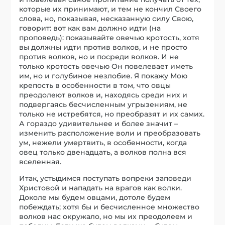
которые их принимают, и тем не кончил Своего
слова, но, показывая, несказанную силу Свою,
говорит: вот как вам должно идти (на
проповедь): показывайте овечью кротость, хотя
вы должны идти против волков, и не просто
против волков, но и посреди волков. И не
только кротость овечью Он повелевает иметь
им, но и голубиное незлобие. Я покажу Мою
крепость в особенности в том, что овцы
преодолеют волков и, находясь среди них и
подвергаясь бесчисленным угрызениям, не
только не истребятся, но преобразят и их самих.
А гораздо удивительнее и более значит –
изменить расположение воли и преобразовать
ум, нежели умертвить, в особенности, когда
овец только двенадцать, а волков полна вся
вселенная.
Итак, устыдимся поступать вопреки заповеди
Христовой и нападать на врагов как волки.
Доколе мы будем овцами, дотоле будем
побеждать; хотя бы и бесчисленное множество
волков нас окружало, но мы их преодолеем и