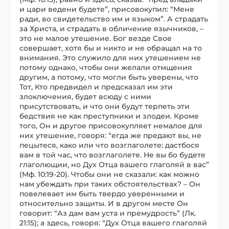
и цари ведени будете”, присовокупил: “Мене
ради, во свидетельство им и языком”. А страдать
за Христа, и страдать в обличение язычников, –
это не малое утешение. Бог везде Свое
совершает, хотя бы и никто и не обращал на то
внимания. Это служило для них утешением не
потому однако, чтобы они желали отмщения
другим, а потому, что могли быть уверены, что
Тот, Кто предвидел и предсказал им эти
злоключения, будет всюду с ними
присутствовать, и что они будут терпеть эти
бедствия не как преступники и злодеи. Кроме
того, Он и другое присовокупляет немалое для
них утешение, говоря: “егда же предают вы, не
пецытеся, како или что возглаголете: дастбося
вам в той час, что возглаголете. Не вы бо будете
глаголющии, но Дух Отца вашего глаголяй в вас”
(Мф. 10:19-20). Чтобы они не сказали: как можно
нам убеждать при таких обстоятельствах? – Он
повелевает им быть твердо уверенными и
относительно защиты. И в другом месте Он
говорит: “Аз дам вам уста и премудрость” (Лк.
21:15); а здесь, говоря: “Дух Отца вашего глаголяй