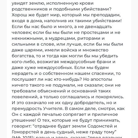
увидят землю, исполненную крови
родственников и подобными убийствами?
Хорош же будет мир, который мы преподадим,
входя в дома, наполнив их такими убийствами!
Если бы нас было и много, а не двенадцать
человек; если бы мы были не простецами и не
некнижными, а мудрецами, риторами и
сильными в слове, или лучше, если бы мы были
даже царями, имели войска и множество
богатства, то и тогда как могли бы мы убедить
кого-либо, возжигая междоусобные брани и
даже хуже междоусобных. Если мы будем
нерадеть и о собственном нашем спасении, то
послушает ли нас кто-нибудь? Но апостолы
ничего такого не подумали, не сказали; они не
требовали объяснений и оснований таких
повелений, а только соглашались и покорялись.
И это означало не их одну добродетель, но и
премудрость Учителя. В самом деле, смотри, как
Он с каждой печалью сопрягает и приличное
утешение! О тех, которые не будут принимать,
говорит: “отраднее будет земли Содомстей и
Гоморрстей в день судный, неже граду тому”
(Мф. 10:15); равно и здесь, сказав: “пред владыки