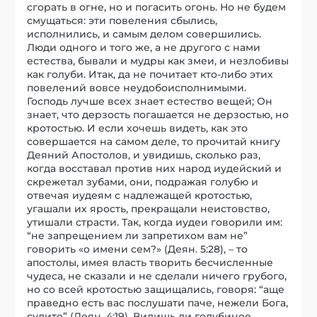
сгорать в огне, но и погасить огонь. Но не будем
смущаться: эти повеления сбылись,
исполнились, и самым делом совершились.
Люди одного и того же, а не другого с нами
естества, бывали и мудры как змеи, и незлобивы
как голуби. Итак, да не почитает кто-либо этих
повелений вовсе неудобоисполнимыми.
Господь лучше всех знает естество вещей; Он
знает, что дерзость погашается не дерзостью, но
кротостью. И если хочешь видеть, как это
совершается на самом деле, то прочитай книгу
Деяний Апостолов, и увидишь, сколько раз,
когда восставал против них народ иудейский и
скрежетал зубами, они, подражая голубю и
отвечая иудеям с надлежащей кротостью,
угашали их ярость, прекращали неистовство,
утишали страсти. Так, когда иудеи говорили им:
“не запрещением ли запретихом вам не”
говорить «о имени сем?» (Деян. 5:28), – то
апостолы, имея власть творить бесчисленные
чудеса, не сказали и не сделали ничего грубого,
но со всей кротостью защищались, говоря: “аще
праведно есть вас послушати паче, нежели Бога,
судите” (Деян. 4:19). Видишь ли голубиное