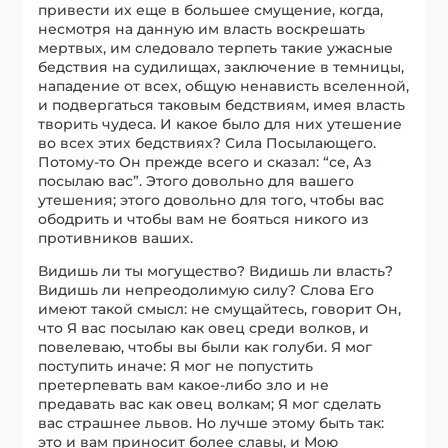
привести их еще в большее смущение, когда,
несмотря на данную им власть воскрешать
мертвых, им следовало терпеть такие ужасные
бедствия на судилищах, заключение в темницы,
нападение от всех, общую ненависть вселенной,
и подвергаться таковым бедствиям, имея власть
творить чудеса. И какое было для них утешение
во всех этих бедствиях? Сила Посылающего.
Потому-то Он прежде всего и сказал: “се, Аз
посылаю вас”. Этого довольно для вашего
утешения; этого довольно для того, чтобы вас
ободрить и чтобы вам не бояться никого из
противников ваших.
Видишь ли ты могущество? Видишь ли власть?
Видишь ли непреодолимую силу? Слова Его
имеют такой смысл: не смущайтесь, говорит Он,
что Я вас посылаю как овец среди волков, и
повелеваю, чтобы вы были как голуби. Я мог
поступить иначе: Я мог не попустить
претерпевать вам какое-либо зло и не
предавать вас как овец волкам; Я мог сделать
вас страшнее львов. Но лучше этому быть так:
это и вам приносит более славы, и Мою