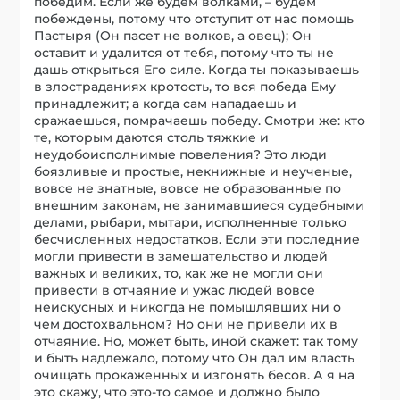
победим. Если же будем волками, – будем
побеждены, потому что отступит от нас помощь
Пастыря (Он пасет не волков, а овец); Он
оставит и удалится от тебя, потому что ты не
дашь открыться Его силе. Когда ты показываешь
в злостраданиях кротость, то вся победа Ему
принадлежит; а когда сам нападаешь и
сражаешься, помрачаешь победу. Смотри же: кто
те, которым даются столь тяжкие и
неудобоисполнимые повеления? Это люди
боязливые и простые, некнижные и неученые,
вовсе не знатные, вовсе не образованные по
внешним законам, не занимавшиеся судебными
делами, рыбари, мытари, исполненные только
бесчисленных недостатков. Если эти последние
могли привести в замешательство и людей
важных и великих, то, как же не могли они
привести в отчаяние и ужас людей вовсе
неискусных и никогда не помышлявших ни о
чем достохвальном? Но они не привели их в
отчаяние. Но, может быть, иной скажет: так тому
и быть надлежало, потому что Он дал им власть
очищать прокаженных и изгонять бесов. А я на
это скажу, что это-то самое и должно было