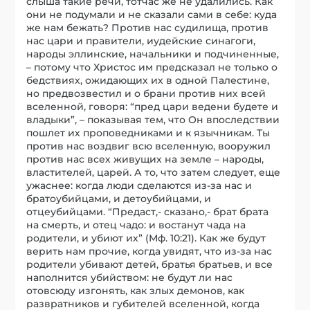
слыша такие речи, тотчас же не удалились. Как
они не подумали и не сказали сами в себе: куда
же нам бежать? Против нас судилища, против
нас цари и правители, иудейские синагоги,
народы эллинские, начальники и подчиненные,
– потому что Христос им предсказал не только о
бедствиях, ожидающих их в одной Палестине,
но предвозвестил и о брани против них всей
вселенной, говоря: “пред цари ведени будете и
владыки”, – показывая тем, что Он впоследствии
пошлет их проповедниками и к язычникам. Ты
против нас воздвиг всю вселенную, вооружил
против нас всех живущих на земле – народы,
властителей, царей. А то, что затем следует, еще
ужаснее: когда люди сделаются из-за нас и
братоубийцами, и детоубийцами, и
отцеубийцами. “Предаст,- сказано,- брат брата
на смерть, и отец чадо: и востанут чада на
родители, и убиют их” (Мф. 10:21). Как же будут
верить нам прочие, когда увидят, что из-за нас
родители убивают детей, братья братьев, и все
наполнится убийством: не будут ли нас
отовсюду изгонять, как злых демонов, как
развратников и губителей вселенной, когда