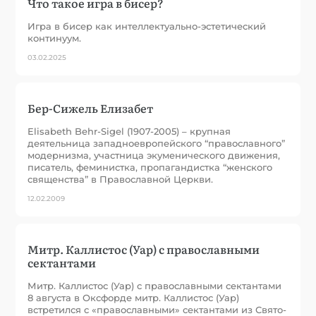
Что такое игра в бисер?
Игра в бисер как интеллектуально-эстетический
континуум.
03.02.2025
Бер-Сижель Елизабет
Elisabeth Behr-Sigel (1907-2005) – крупная
деятельница западноевропейского “православного”
модернизма, участница экуменического движения,
писатель, феминистка, пропагандистка “женского
священства” в Православной Церкви.
12.02.2009
Митр. Каллистос (Уар) с православными
сектантами
Митр. Каллистос (Уар) с православными сектантами
8 августа в Оксфорде митр. Каллистос (Уар)
встретился с «православными» сектантами из Свято-