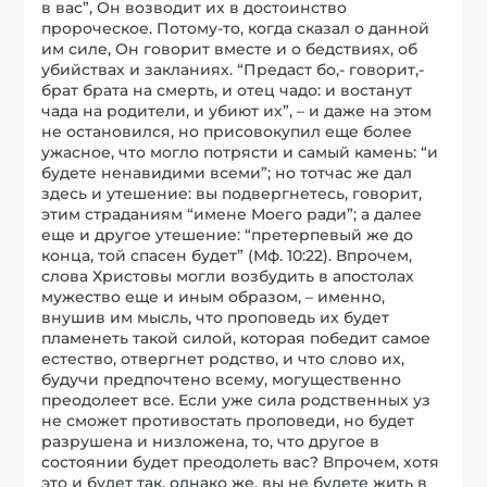
в вас”, Он возводит их в достоинство
пророческое. Потому-то, когда сказал о данной
им силе, Он говорит вместе и о бедствиях, об
убийствах и закланиях. “Предаст бо,- говорит,-
брат брата на смерть, и отец чадо: и востанут
чада на родители, и убиют их”, – и даже на этом
не остановился, но присовокупил еще более
ужасное, что могло потрясти и самый камень: “и
будете ненавидими всеми”; но тотчас же дал
здесь и утешение: вы подвергнетесь, говорит,
этим страданиям “имене Моего ради”; а далее
еще и другое утешение: “претерпевый же до
конца, той спасен будет” (Мф. 10:22). Впрочем,
слова Христовы могли возбудить в апостолах
мужество еще и иным образом, – именно,
внушив им мысль, что проповедь их будет
пламенеть такой силой, которая победит самое
естество, отвергнет родство, и что слово их,
будучи предпочтено всему, могущественно
преодолеет все. Если уже сила родственных уз
не сможет противостать проповеди, но будет
разрушена и низложена, то, что другое в
состоянии будет преодолеть вас? Впрочем, хотя
это и будет так, однако же, вы не будете жить в