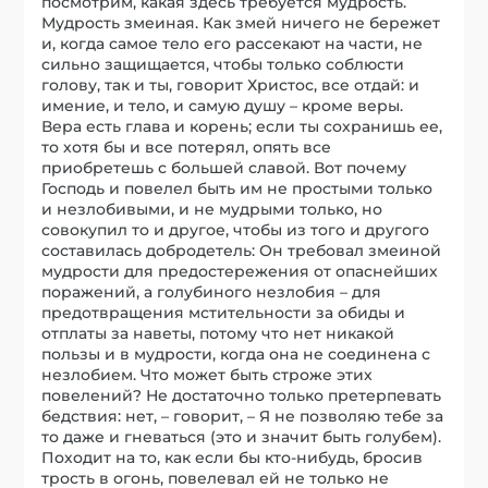
посмотрим, какая здесь требуется мудрость.
Мудрость змеиная. Как змей ничего не бережет
и, когда самое тело его рассекают на части, не
сильно защищается, чтобы только соблюсти
голову, так и ты, говорит Христос, все отдай: и
имение, и тело, и самую душу – кроме веры.
Вера есть глава и корень; если ты сохранишь ее,
то хотя бы и все потерял, опять все
приобретешь с большей славой. Вот почему
Господь и повелел быть им не простыми только
и незлобивыми, и не мудрыми только, но
совокупил то и другое, чтобы из того и другого
составилась добродетель: Он требовал змеиной
мудрости для предостережения от опаснейших
поражений, а голубиного незлобия – для
предотвращения мстительности за обиды и
отплаты за наветы, потому что нет никакой
пользы и в мудрости, когда она не соединена с
незлобием. Что может быть строже этих
повелений? Не достаточно только претерпевать
бедствия: нет, – говорит, – Я не позволяю тебе за
то даже и гневаться (это и значит быть голубем).
Походит на то, как если бы кто-нибудь, бросив
трость в огонь, повелевал ей не только не