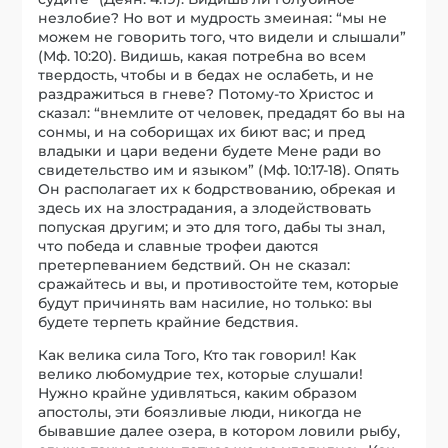
незлобие? Но вот и мудрость змеиная: “мы не
можем не говорить того, что видели и слышали”
(Мф. 10:20). Видишь, какая потребна во всем
твердость, чтобы и в бедах не ослабеть, и не
раздражиться в гневе? Потому-то Христос и
сказал: “внемлите от человек, предадят бо вы на
сонмы, и на соборищах их биют вас; и пред
владыки и цари ведени будете Мене ради во
свидетельство им и языком” (Мф. 10:17-18). Опять
Он располагает их к бодрствованию, обрекая и
здесь их на злострадания, а злодействовать
попуская другим; и это для того, дабы ты знал,
что победа и славные трофеи даются
претерпеванием бедствий. Он не сказал:
сражайтесь и вы, и противостойте тем, которые
будут причинять вам насилие, но только: вы
будете терпеть крайние бедствия.
Как велика сила Того, Кто так говорил! Как
велико любомудрие тех, которые слушали!
Нужно крайне удивляться, каким образом
апостолы, эти боязливые люди, никогда не
бывавшие далее озера, в котором ловили рыбу,