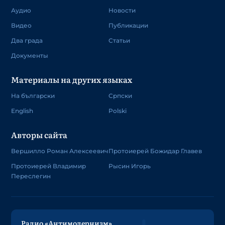
Аудио
Новости
Видео
Публикации
Два града
Статьи
Документы
Материалы на других языках
На български
Српски
English
Polski
Авторы сайта
Вершилло Роман Алексеевич
Протоиерей Божидар Главев
Протоиерей Владимир
Рысин Игорь
Переслегин
Радио «Антимодернизм»