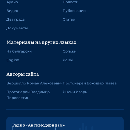
Аудио
Новости
Видео
Публикации
Два града
Статьи
Документы
Материалы на других языках
На български
Српски
English
Polski
Авторы сайта
Вершилло Роман Алексеевич
Протоиерей Божидар Главев
Протоиерей Владимир
Рысин Игорь
Переслегин
Радио «Антимодернизм»