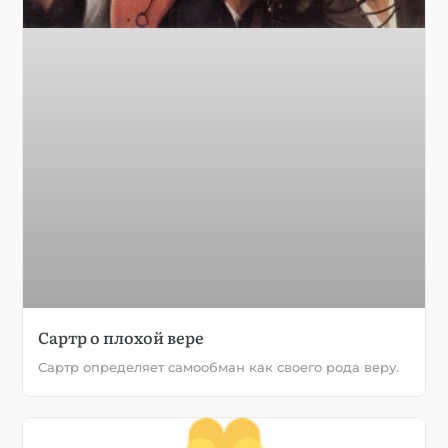
Сартр о плохой вере
Сартр определяет самообман как своего рода веру.