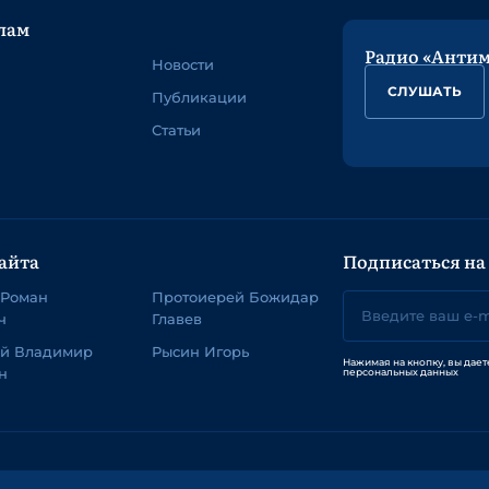
лам
Радио «Анти
Новости
СЛУШАТЬ
Публикации
Статьи
айта
Подписаться на
 Роман
Протоиерей Божидар
ч
Главев
ей Владимир
Рысин Игорь
Нажимая на кнопку, вы дает
н
персональных данных