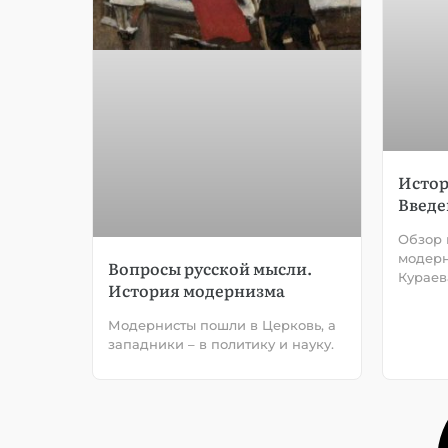
Истор
Введе
Обзор 
модерн
Вопросы русской мысли.
Кураев
История модернизма
Модернисты пошли в Церковь, а
западники – в политику и науку.