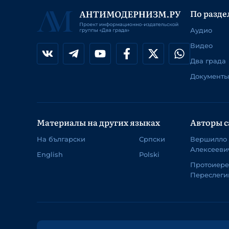
По разде
Аудио
Видео
Два града
Документы
Материалы на других языках
Авторы с
На български
Српски
Вершилло
Алексееви
English
Polski
Протоиер
Переслеги