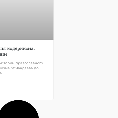
ия модернизма.
ние
истории православного
изма от Чаадаева до
а.