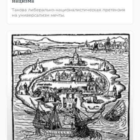
нацизма
Такова либерально-националистическая претензия
на универсализм мечты.