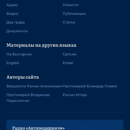
Аудио
Новости
Видео
Публикации
Два града
Статьи
Документы
Материалы на других языках
На български
Српски
English
Polski
Авторы сайта
Вершилло Роман Алексеевич
Протоиерей Божидар Главев
Протоиерей Владимир
Рысин Игорь
Переслегин
Радио «Антимодернизм»