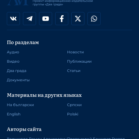
По разделам
Аудио
Новости
Видео
Публикации
Два града
Статьи
Документы
Материалы на других языках
На български
Српски
English
Polski
Авторы сайта
Вершилло Роман Алексеевич
Протоиерей Божидар Главев