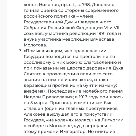
коне». Никонов, op. cit., с. 798. Довольно
точная оценка со стороны современного
российского политика – члена
Государственной Думы Федерального
Собрания Российской Федерации VI и VII
созывов, участника революции 1991 года и
внука участника Революции Вячеслава
Молотова.
«Помышляющим, яко православнии
Государи возводятся на престолы не по
особливому о них Божию благоволению и
при помазании на царство дарования Духа
Святаго к прохождению великого сего
звания на них не изливаются; и тако
дерзающим против их на бунт и измену:
анафема». Последование молебного пения
Недели Православия; в 1917 году пришлось
на 5 марта. Приговор изменникам был
оглашен (один из главных преступников
Алексеев выслушал его в присутствии
Государя, «на коленях молясь» на Литургии
в соборе в Могилеве, куда вернулся к
этому времени Император. Но никто из