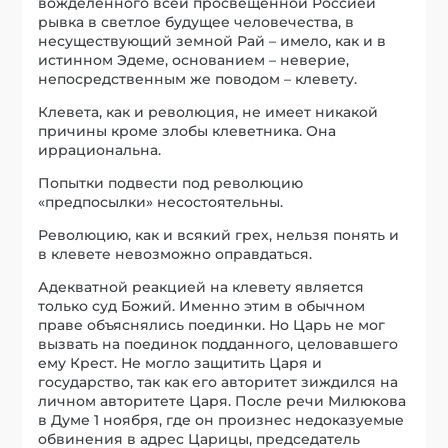
вожделенного всей просвещенной Россией
рывка в светлое будущее человечества, в
несуществующий земной Рай – имело, как и в
истинном Эдеме, основанием – неверие,
непосредственным же поводом – клевету.
Клевета, как и революция, не имеет никакой
причины кроме злобы клеветника. Она
иррациональна.
Попытки подвести под революцию
«предпосылки» несостоятельны.
Революцию, как и всякий грех, нельзя понять и
в клевете невозможно оправдаться.
Адекватной реакцией на клевету является
только суд Божий. Именно этим в обычном
праве объяснялись поединки. Но Царь не мог
вызвать на поединок подданного, целовавшего
ему Крест. Не могло защитить Царя и
государство, так как его авторитет зиждился на
личном авторитете Царя. После речи Милюкова
в Думе 1 ноября, где он произнес недоказуемые
обвинения в адрес Царицы, председатель