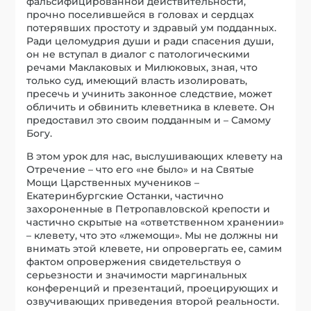
фальсифицированной действительности,
прочно поселившейся в головах и сердцах
потерявших простоту и здравый ум подданных.
Ради целомудрия души и ради спасения души,
он не вступал в диалог с патологическими
речами Маклаковых и Милюковых, зная, что
только суд, имеющий власть изолировать,
пресечь и учинить законное следствие, может
обличить и обвинить клеветника в клевете. Он
предоставил это своим подданным и – Самому
Богу.
В этом урок для нас, выслушивающих клевету на
Отречение – что его «не было» и на Святые
Мощи Царственных мучеников –
Екатеринбургские Останки, частично
захороненные в Петропавловской крепости и
частично скрытые на «ответственном хранении»
– клевету, что это «лжемощи». Мы не должны ни
внимать этой клевете, ни опровергать ее, самим
фактом опровержения свидетельствуя о
серьезности и значимости маргинальных
конференций и презентаций, проецирующих и
озвучивающих приведения второй реальности.