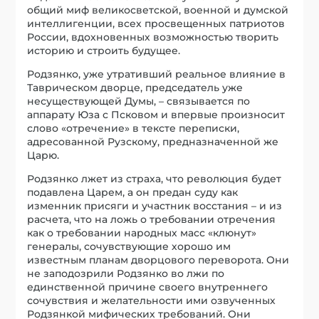
общий миф великосветской, военной и думской
интеллигенции, всех просвещенных патриотов
России, вдохновенных возможностью творить
историю и строить будущее.
Родзянко, уже утративший реальное влияние в
Таврическом дворце, председатель уже
несуществующей Думы, – связывается по
аппарату Юза с Псковом и впервые произносит
слово «отречение» в тексте переписки,
адресованной Рузскому, предназначенной же
Царю.
Родзянко лжет из страха, что революция будет
подавлена Царем, а он предан суду как
изменник присяги и участник восстания – и из
расчета, что на ложь о требовании отречения
как о требовании народных масс «клюнут»
генералы, сочувствующие хорошо им
известным планам дворцового переворота. Они
не заподозрили Родзянко во лжи по
единственной причине своего внутреннего
сочувствия и желательности ими озвученных
Родзянкой мифических требований. Они