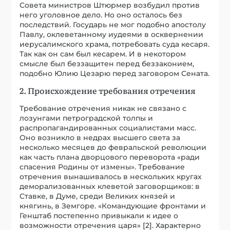
Совета министров Штюрмер возбудил против
него уголовное дело. Но оно осталось без
последствий. Государь не мог подобно апостолу
Павлу, оклеветанному иудеями в осквернении
иерусалимского храма, потребовать суда кесаря.
Так как он сам был кесарем. И в некотором
смысле был беззащитен перед беззаконием,
подобно Юлию Цезарю перед заговором Сената.
2. Происхождение требования отречения
Требование отречения никак не связано с
лозунгами петроградской толпы и
распропагандированных социалистами масс.
Оно возникло в недрах высшего света за
несколько месяцев до февральской революции
как часть плана дворцового переворота «ради
спасения Родины от измены». Требование
отречения вынашивалось в нескольких кругах
деморализованных клеветой заговорщиков: в
Ставке, в Думе, среди Великих князей и
княгинь, в Земгоре. «Командующие фронтами и
Генштаб постепенно привыкали к идее о
возможности отречения царя» [2]. Характерно