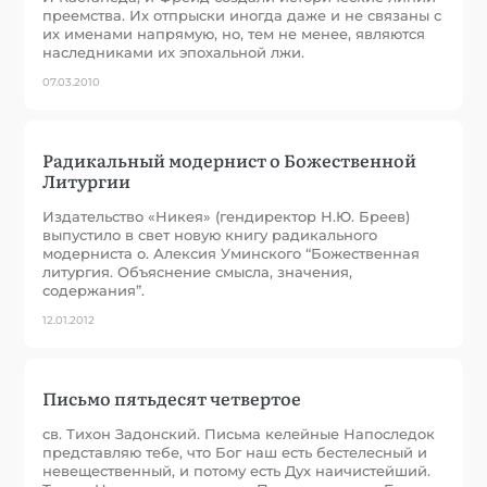
преемства. Их отпрыски иногда даже и не связаны с
их именами напрямую, но, тем не менее, являются
наследниками их эпохальной лжи.
07.03.2010
Радикальный модернист о Божественной
Литургии
Издательство «Никея» (гендиректор Н.Ю. Бреев)
выпустило в свет новую книгу радикального
модерниста о. Алексия Уминского “Божественная
литургия. Объяснение смысла, значения,
содержания”.
12.01.2012
Письмо пятьдесят четвертое
св. Тихон Задонский. Письма келейные Напоследок
представляю тебе, что Бог наш есть бестелесный и
невещественный, и потому есть Дух наичистейший.