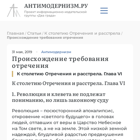
Главная
Статьи
К столетию Отречения и расстрела
/
/
/
Происхождение требования отречения
31 мая, 2019
Антимодернизм
Происхождение требования
отречения
К столетию Отречения и расстрела. Глава VI
К столетию Отречения и расстрела. Глава VI
1. Революция и клевета не подлежат
пониманию, но лишь законному суду
Революция – посюсторонний апокалипсис,
откровение «светлого будущего» в головах
людей, отпавших от веры в Царство Небесное
на Том свете, а не на земле. Этой низкой земной
надеждой, блудливой радостью предвкушения