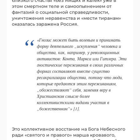
близкого счастья «без нищих и калек» уже в
этом смертном теле и самоопьянением от
фантазий о социальной справедливости,
уничтожения неравенства и «мести тиранам»
оказалась заражена Россия.
«Гнозис может быть волевым и принимать
форму деятельного „искупления“ человека и
общества, как, например, у революционных
активистов: Конта, Маркса или Гитлера. Эти
гностические переживания в своих различных
формах составляют вместе существо
ресакрализации общества, потому что люди,
которые предаются этим переживаниям,
„обожествляют“ себя, заменяя веру в
Христианском смысле более
коллективистскими видами участия в
„божественном“» [1].
Это коллективное восстание на Бога Небесного
ради «святого и правого» марша кровавого,