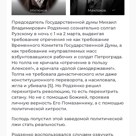
Милюков.
Маклаков.
Председатель Государственной думы Михаил
Владимирович Родзянко сознательно солгал
Рузскому в ночь с 1 на 2 марта, выдвигая
требование отречения не как требование
Временного Комитета Государственной Думы, а
как требование неуправляемых масс
взбунтовавшихся рабочих и солдат Петрограда.
Но толпа не кричала «отречение в пользу
Алексея!», а кричала «долой самодержавие!».
Толпа не требовала династического или даже
конституционного переворота, а насиловала,
жгла и убивала [5]. Но Родзянко решил
перехитрить революцию, то есть перехитрить
сатану. Но не с помощью Божией, проявив
личную верность Его Помазаннику, а с помощью
политической хитрости.
Господь попустил этой заведомой политической
лжи стать реальностью.
Родзянко воспользовался случаем озвучить