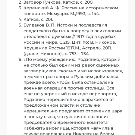
Заговор Гучкова. Катков, с. 200.
Керенский А. Ф. Россия на историческом
повороте. Мемуары. М.,1993, с. 144.
Катков, с. 201.
Булдаков В. П. Истоки и последствия
солдатского бунта: к вопросу о психологии
«человека с ружьем» // 1917 год в судьбах
России и мира, С.215. Цит. по: В. Никонов.
Крушение России 1917.М., Астрель, 2011.
(далее: Никонов),, с. 753 – 754.
«По моему убеждению, Родзянко, который
не столько был одним из революционных
заговорщиков, сколько ими использовался,
в момент разговора с Рузским добивался,
прежде всего, чтобы была остановлена
военная операция против столицы. Все
еще не уверенный в исходе переворота,
Родзянко нерешительно шарахается от
предложенной власти и столь же
нерешительно предлагает отречение царя
в пользу сына, что уж точно позволит
председателю Временного комитета
избежать виселицы, которая маячила в
случае возвращения Николая на белом