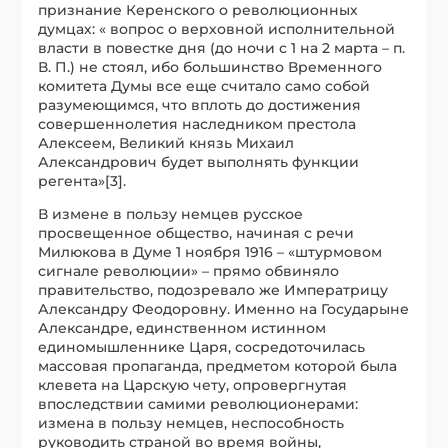
признание Керенского о революционных
думцах: « вопрос о верховной исполнительной
власти в повестке дня (до ночи с 1 на 2 марта – п.
В. П.) не стоял, ибо большинство Временного
комитета Думы все еще считало само собой
разумеющимся, что вплоть до достижения
совершеннолетия наследником престола
Алексеем, Великий князь Михаил
Александрович будет выполнять функции
регента»[3].
В измене в пользу немцев русское
просвещенное общество, начиная с речи
Милюкова в Думе 1 ноября 1916 – «штурмовом
сигнале революции» – прямо обвиняло
правительство, подозревало же Императрицу
Александру Феодоровну. Именно на Государыне
Александре, единственном истинном
единомышленнике Царя, сосредоточилась
массовая пропаганда, предметом которой была
клевета на Царскую чету, опровергнутая
впоследствии самими революционерами:
измена в пользу немцев, неспособность
руководить страной во время войны,