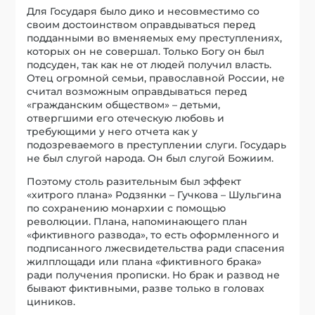
Для Государя было дико и несовместимо со
своим достоинством оправдываться перед
подданными во вменяемых ему преступлениях,
которых он не совершал. Только Богу он был
подсуден, так как не от людей получил власть.
Отец огромной семьи, православной России, не
считал возможным оправдываться перед
«гражданским обществом» – детьми,
отвергшими его отеческую любовь и
требующими у него отчета как у
подозреваемого в преступлении слуги. Государь
не был слугой народа. Он был слугой Божиим.
Поэтому столь разительным был эффект
«хитрого плана» Родзянки – Гучкова – Шульгина
по сохранению монархии с помощью
революции. Плана, напоминающего план
«фиктивного развода», то есть оформленного и
подписанного лжесвидетельства ради спасения
жилплощади или плана «фиктивного брака»
ради получения прописки. Но брак и развод не
бывают фиктивными, разве только в головах
циников.