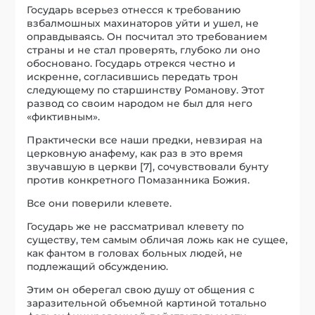
Государь всерьез отнесся к требованию
взбалмошных махинаторов уйти и ушел, не
оправдываясь. Он посчитал это требованием
страны и не стал проверять, глубоко ли оно
обосновано. Государь отрекся честно и
искренне, согласившись передать трон
следующему по старшинству Романову. Этот
развод со своим народом не был для него
«фиктивным».
Практически все наши предки, невзирая на
церковную анафему, как раз в это время
звучавшую в церкви [7], сочувствовали бунту
против конкретного Помазанника Божия.
Все они поверили клевете.
Государь же не рассматривал клевету по
существу, тем самым обличая ложь как не сущее,
как фантом в головах больных людей, не
подлежащий обсуждению.
Этим он оберегал свою душу от общения с
заразительной объемной картиной тотально