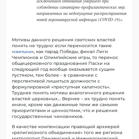
исключением отпевания умершего при
соблюдении санитарно-профилактических мер,
направленных на недопущение распространения
новой коронавирусной инфекции (COVID-19)».
Мотивы данного решения светских властей
понять не трудно: если переносятся такие
«
», как парад Победы, финал Лиги
святыни
Чемпионов и Олимпийские игры, то перенос
общецерковного празднования Пасхи на
следующий год вообще оказывается сущим
пустяком, тем более – в сравнении с
перспективой лишиться должности с
формулировкой «преступная халатность».
Труднее понять мотивы аналогичного решения
властей церковных… Вернее – их трудно понять
иначе, кроме как движимые теми же самыми
приоритетами и ценностями, что и решения
государственных чиновников.
В качестве компенсации правящий архиерей
«религиозного объединения» того же региона
митрополит Пензенский и Нижнеломовский