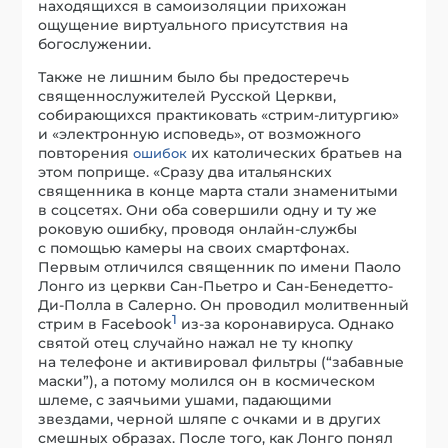
находящихся в самоизоляции прихожан
ощущение виртуального присутствия на
богослужении.
Также не лишним было бы предостеречь
священнослужителей Русской Церкви,
собирающихся практиковать «стрим-литургию»
и «электронную исповедь», от возможного
повторения
их католических братьев на
ошибок
этом поприще. «Сразу два итальянских
священника в конце марта стали знаменитыми
в соцсетях. Они оба совершили одну и ту же
роковую ошибку, проводя онлайн-службы
с помощью камеры на своих смартфонах.
Первым отличился священник по имени Паоло
Лонго из церкви Сан-Пьетро и Сан-Бенедетто-
Ди-Полла в Салерно. Он проводил молитвенный
1
стрим в Facebook
из-за коронавируса. Однако
святой отец случайно нажал не ту кнопку
на телефоне и активировал фильтры (“забавные
маски”), а потому молился он в космическом
шлеме, с заячьими ушами, падающими
звездами, черной шляпе с очками и в других
смешных образах. После того, как Лонго понял