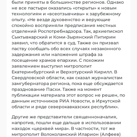
были приняты в большинстве регионов. Однако
не все пастыри оказались «открыты» к новым
технологиям и «всеотзывчивы» к зарубежному
опыту. «Не везде духовенство и верующие
спокойно восприняли предписания местных
отделений Роспотребнадзора. Так, архиепископ
Сыктывкарский и Коми-Зырянский Питирим
заявил, что обратится в суд. Также он призвал
паству сообщать обо всех случаях незаконного
задержания или наложения штрафа за
посещение храмов епархии. С похожим
заявлением выступил митрополит
Екатеринбургский и Верхотурский Кирилл. В
Свердловской области, как сказал журналистам
замгубернатора региона, пока еще обсуждается
празднование Пасхи. Также на момент
публикации материала этот вопрос не решен, по
данным источников РИА Новости, в Иркутской
области и ряде северокавказских республик».
Другие же представители священноначалия,
напротив, пошли еще дальше в использовании
находок «церквей мира». В частности, тот же
митрополит Волоколамский Иларион (Алфеев)