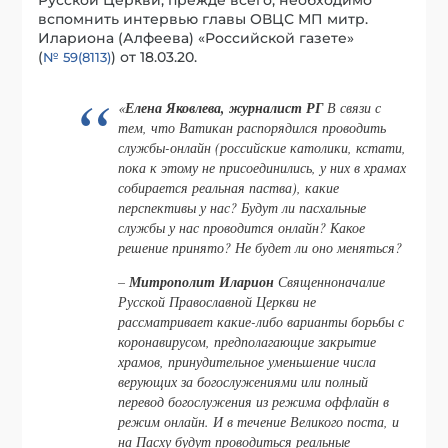
вспомнить интервью главы ОВЦС МП митр.
Илариона (Алфеева) «Российской газете»
(
) от 18.03.20.
№ 59(8113)
«
Елена Яковлева, журналист РГ
В связи с
тем, что Ватикан распорядился проводить
службы-онлайн (российские католики, кстати,
пока к этому не присоединились, у них в храмах
собирается реальная паства), какие
перспективы у нас? Будут ли пасхальные
службы у нас проводится онлайн? Какое
решение принято? Не будет ли оно меняться?
–
Митрополит Иларион
Священноначалие
Русской Православной Церкви не
рассматривает какие-либо варианты борьбы с
коронавирусом, предполагающие закрытие
храмов, принудительное уменьшение числа
верующих за богослужениями или полный
перевод богослужения из режима оффлайн в
режим онлайн. И в течение Великого поста, и
на Пасху будут проводиться реальные