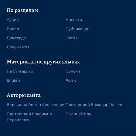
По разделам
Аудио
Новости
Видео
Публикации
Два града
Статьи
Документы
Материалы на других языках
На български
Српски
English
Polski
Авторы сайта
Вершилло Роман Алексеевич
Протоиерей Божидар Главев
Протоиерей Владимир
Рысин Игорь
Переслегин