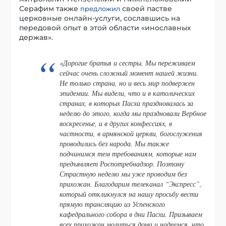
Серафим также
своей пастве
предложил
церковные онлайн-услуги, сославшись на
передовой опыт в этой области «инославных
держав».
«
Дорогие братья и сестры. Мы переживаем
сейчас очень сложный момент нашей жизни.
Не только страна, но и весь мир подвержен
эпидемии. Мы видели, что и в католических
странах, в которых Пасха праздновалась за
неделю до этого, когда мы праздновали Вербное
воскресенье, и в других конфессиях, в
частности, в армянской церкви, богослужения
проводились без народа. Мы также
подчинимся тем требованиям, которые нам
предъявляет Роспотребнадзор. Поэтому
Страстную неделю мы уже проводим без
прихожан. Благодарим телеканал “Экспресс”,
который откликнулся на нашу просьбу вести
прямую трансляцию из Успенского
кафедрального собора в дни Пасхи. Призываем
всех прихожан молиться дома и надеемся, что