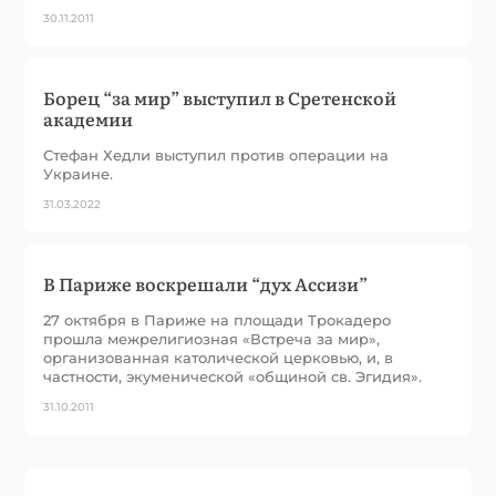
30.11.2011
Борец “за мир” выступил в Сретенской
академии
Стефан Хедли выступил против операции на
Украине.
31.03.2022
В Париже воскрешали “дух Ассизи”
27 октября в Париже на площади Трокадеро
прошла межрелигиозная «Встреча за мир»,
организованная католической церковью, и, в
частности, экуменической «общиной св. Эгидия».
31.10.2011