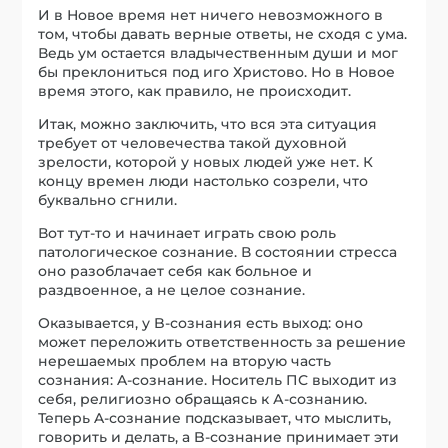
И в Новое время нет ничего невозможного в
том, чтобы давать верные ответы, не сходя с ума.
Ведь ум остается владычественным души и мог
бы преклониться под иго Христово. Но в Новое
время этого, как правило, не происходит.
Итак, можно заключить, что вся эта ситуация
требует от человечества такой духовной
зрелости, которой у новых людей уже нет. К
концу времен люди настолько созрели, что
буквально сгнили.
Вот тут-то и начинает играть свою роль
патологическое сознание. В состоянии стресса
оно разоблачает себя как больное и
раздвоенное, а не целое сознание.
Оказывается, у B-сознания есть выход: оно
может переложить ответственность за решение
нерешаемых проблем на вторую часть
сознания: A-сознание. Носитель ПС выходит из
себя, религиозно обращаясь к А-сознанию.
Теперь A-сознание подсказывает, чт
о
мыслить,
говорить и делать, а B-сознание принимает эти