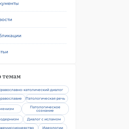
кументы
вости
бликации
атьи
 темам
равославно-католический диалог
равославие
Патологическая речь
Патологическое
уменизм
сознание
одернизм
Диалог с исламом
жемиссионерство
Идеологии