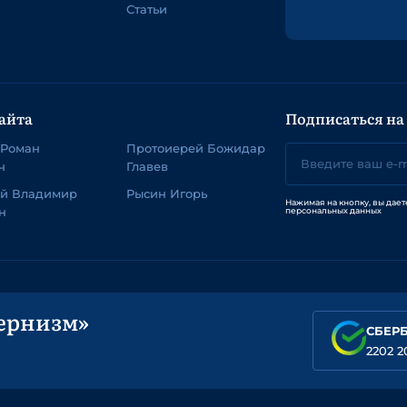
Статьи
айта
Подписаться на
 Роман
Протоиерей Божидар
ч
Главев
ей Владимир
Рысин Игорь
Нажимая на кнопку, вы дает
н
персональных данных
ернизм»
СБЕР
2202 2