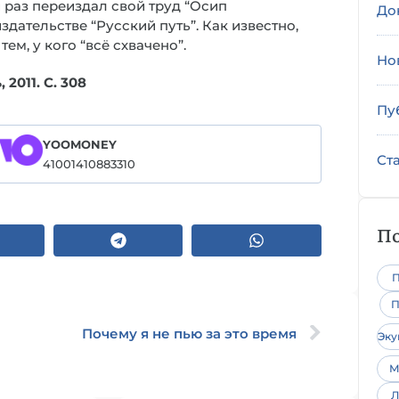
 раз переиздал свой труд “Осип
До
дательстве “Русский путь”. Как известно,
м, у кого “всё схвачено”.
Но
2011. С. 308
Пу
YOOMONEY
Ст
41001410883310
По
П
П
Почему я не пью за это время
Эк
М
Л