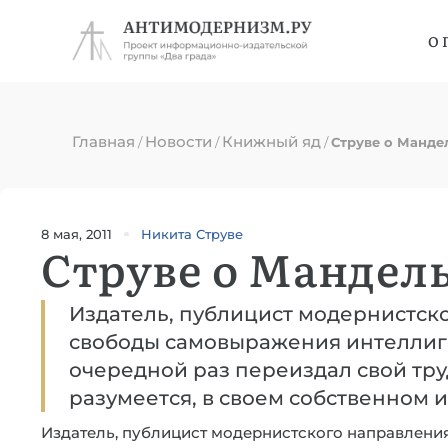
О 
Главная
Новости
Книжный яд
/
/
/
Струве о Манд
8 мая, 2011
Никита Струве
Струве о Мандел
Издатель, публицист модернистск
свободы самовыражения интеллиге
очередной раз переиздал свой тр
разумеется, в своем собственном и
Издатель, публицист модернистского направлен