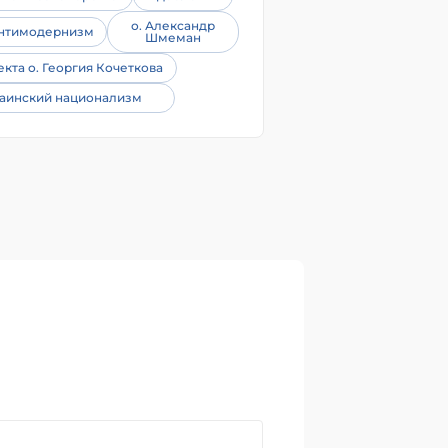
о. Александр
нтимодернизм
Шмеман
екта о. Георгия Кочеткова
аинский национализм