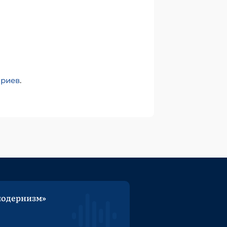
ариев
.
модернизм»