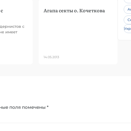
 с
Агапа секты о. Кочеткова
А
С
одернистов с
Укр
не имеет
14.05.2013
ные поля помечены
*