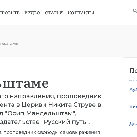
ПРОЕКТЕ
ВИДЕО
СТАТЬИ
КОНТАКТЫ
ельштаме
По
ьштаме
Ау
ого направления, проповедник
нта в Церкви Никита Струве в
Ви
уд "Осип Мандельштам",
здательстве "Русский путь".
Дв
ия, проповедник свободы самовыражения