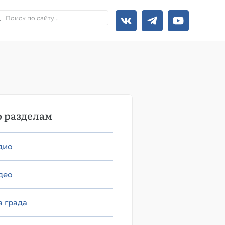
 разделам
дио
део
а града