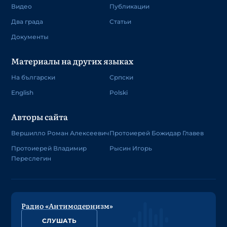
Видео
Публикации
Два града
Статьи
Документы
Материалы на других языках
На български
Српски
English
Polski
Авторы сайта
Вершилло Роман Алексеевич
Протоиерей Божидар Главев
Протоиерей Владимир
Рысин Игорь
Переслегин
Радио «Антимодернизм»
СЛУШАТЬ